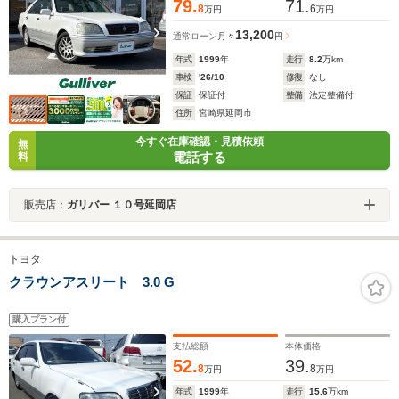
79.
71.
8
6
万円
万円
13,200
通常ローン
月々
円
年式
1999
年
走行
8.2
万km
車検
'26/10
修復
なし
保証
保証付
整備
法定整備付
住所
宮崎県延岡市
今すぐ在庫確認・見積依頼
無
電話する
料
販売店：
ガリバー １０号延岡店
トヨタ
クラウンアスリート 3.0 G
購入プラン付
支払総額
本体価格
52.
39.
8
8
万円
万円
年式
1999
年
走行
15.6
万km