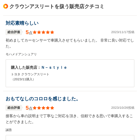
クラウンアスリートを扱う販売店クチコミ
対応素晴らしい
5
総合評価
2023/11/17投稿
点
初めましてカーセンサーで車購入させてもらいました。 非常に良い対応でし
た。
モハメドアンシュアリ
購入した販売店：
Ｎ－ｓｔｙｌｅ
トヨタ クラウンアスリート
（2023/11購入）
おもてなしのコロロを感じました。
5
総合評価
2023/10/26投稿
点
接客から車の説明まで丁寧なご対応を頂き、信頼できる思いで車購入するこ
とができました。
誠吾