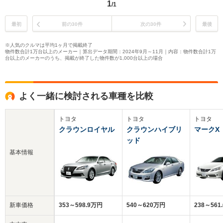
1
/1
最初
前の30件
次の30件
最後
※人気のクルマは平均1ヶ月で掲載終了
物件数合計1万台以上のメーカー｜算出データ期間：2024年9月～11月｜内容：物件数合計1万
台以上のメーカーのうち、掲載が終了した物件数が1,000台以上の場合
よく一緒に検討される車種を比較
トヨタ
トヨタ
トヨタ
クラウンロイヤル
クラウンハイブリ
マークX
ッド
基本情報
新車価格
353～598.9万円
540～620万円
238～561