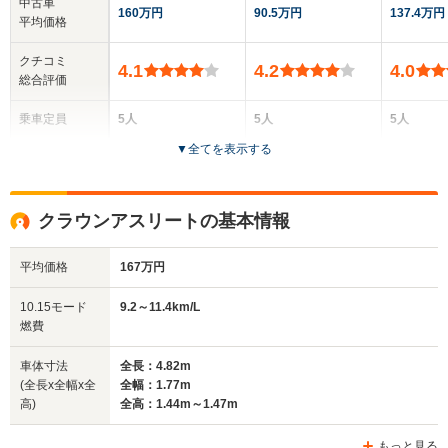
中古車
160万円
90.5万円
137.4万円
平均価格
クチコミ
4.1
4.2
4.0
総合評価
乗車定員
5人
5人
5人
▼
全てを表示する
ドア数
4ドア
4ドア
4ドア
全高
全高
全高
クラウンアスリートの基本情報
1.46m～1.48m
1.47m
1.42m
平均価格
167万円
全幅
全幅
全
10.15モード
9.2～11.4km/L
サイズ
1.8m
1.8m
1
燃費
全長
全長
(全長x全幅x全高)
4.9m
4.87m
4.73m
車体寸法
全長：4.82m
(全長x全幅x全
全幅：1.77m
高)
全高：1.44m～1.47m
ホイールベース
ホイールベース
ホイー
-m
-m
もっと見る