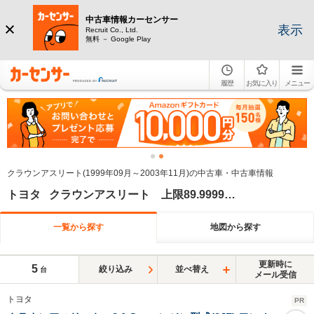
中古車情報カーセンサー
表示
Recruit Co., Ltd.
無料 － Google Play
履歴
お気に入り
メニュー
クラウンアスリート(1999年09月～2003年11月)の中古車・中古車情報
トヨタ クラウンアスリート 上限89.9999万円 上限2012年
一覧から探す
地図から探す
更新時に
5
絞り込み
並べ替え
台
メール受信
トヨタ
PR