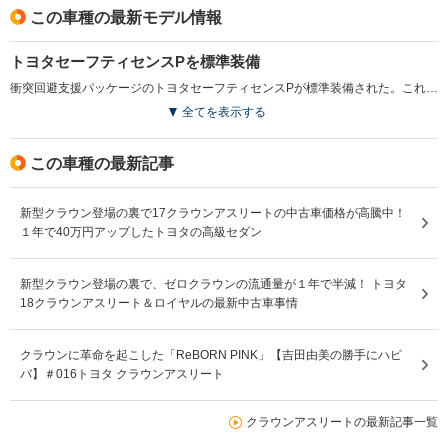
この車種の最新モデル情報
トヨタセーフティセンスPを標準装備
衝突回避支援パッケージのトヨタセーフティセンスPが標準装備された。これは、歩行者検知機能が付いた衝突回避支援型プリクラッシュセーフティシステムで、レーダークルーズコントロールなど4つの先進安全機能を組み合わせたもの。安全装備が充実している（2016.8）
全てを表示する
この車種の最新記事
新型クラウン登場の裏で17クラウンアスリートの中古車価格が高騰中！
１年で40万円アップしたトヨタの高級セダン
新型クラウン登場の裏で、ゼロクラウンの流通量が１年で半減！ トヨタ
18クラウンアスリート＆ロイヤルの最新中古車事情
クラウンに革命を起こした「ReBORN PINK」【吉田由美の勝手にハピ
バ】＃016トヨタ クラウンアスリート
クラウンアスリートの最新記事一覧