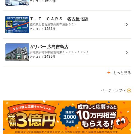
1699
クチコミ：
件
Ｔ．Ｔ ＣＡＲＳ 名古屋北店
愛知県北名古屋市高田寺屋敷５２４
1452
クチコミ：
件
ガリバー 広島吉島店
広島県広島市中区吉島東１－２４－１２－１
1435
クチコミ：
件
もっと見る
ページトップへ