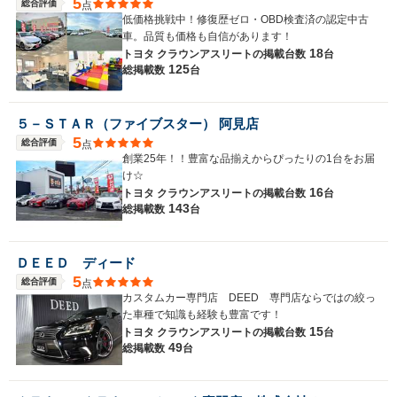
5
総合評価
点
低価格挑戦中！修復歴ゼロ・OBD検査済の認定中古
車。品質も価格も自信があります！
18
トヨタ クラウンアスリートの
掲載台数
台
125
総掲載数
台
５－ＳＴＡＲ（ファイブスター） 阿見店
5
総合評価
点
創業25年！！豊富な品揃えからぴったりの1台をお届
け☆
16
トヨタ クラウンアスリートの
掲載台数
台
143
総掲載数
台
ＤＥＥＤ ディード
5
総合評価
点
カスタムカー専門店 DEED 専門店ならではの絞っ
た車種で知識も経験も豊富です！
15
トヨタ クラウンアスリートの
掲載台数
台
49
総掲載数
台