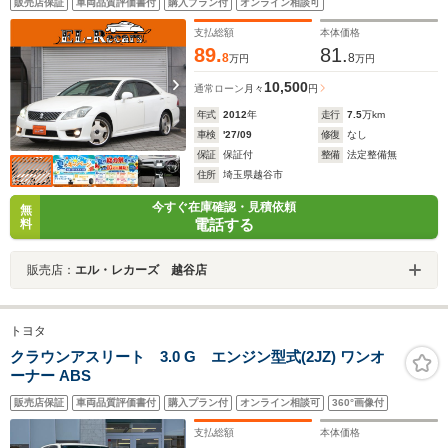
販売店保証
車両品質評価書付
購入プラン付
オンライン相談可
ライト・フォグランプ・WORK18インチAW・ウインカー
ミラー・オートエアコン
支払総額
本体価格
89.
81.
8
8
万円
万円
10,500
通常ローン
月々
円
年式
2012
年
走行
7.5
万km
車検
'27/09
修復
なし
保証
保証付
整備
法定整備無
住所
埼玉県越谷市
今すぐ在庫確認・見積依頼
無
電話する
料
販売店：
エル・レカーズ 越谷店
トヨタ
クラウンアスリート 3.0 G エンジン型式(2JZ) ワンオ
ーナー ABS
販売店保証
車両品質評価書付
購入プラン付
オンライン相談可
360°画像付
支払総額
本体価格