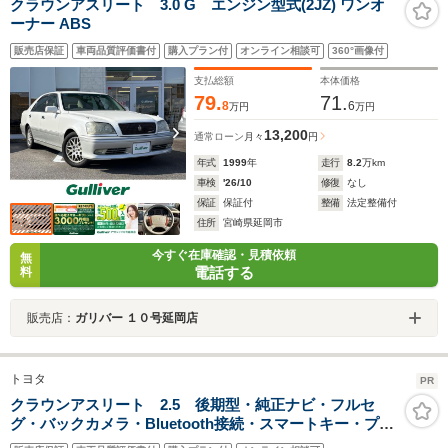
クラウンアスリート 3.0 G エンジン型式(2JZ) ワンオ
ーナー ABS
販売店保証
車両品質評価書付
購入プラン付
オンライン相談可
360°画像付
支払総額
本体価格
79.
71.
8
6
万円
万円
13,200
通常ローン
月々
円
年式
1999
年
走行
8.2
万km
車検
'26/10
修復
なし
保証
保証付
整備
法定整備付
住所
宮崎県延岡市
今すぐ在庫確認・見積依頼
無
電話する
料
販売店：
ガリバー １０号延岡店
トヨタ
PR
クラウンアスリート 2.5 後期型・純正ナビ・フルセ
グ・バックカメラ・Bluetooth接続・スマートキー・プッ
シュスタート・ETC・クルーズコントロール・HIDヘッド