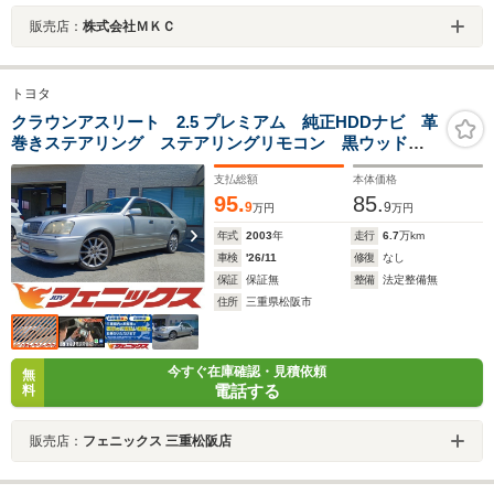
販売店：
株式会社ＭＫＣ
トヨタ
クラウンアスリート 2.5 プレミアム 純正HDDナビ 革
巻きステアリング ステアリングリモコン 黒ウッドパ
ネル 前席パワーシート HIDオートライト 黄色フォグ
支払総額
本体価格
ライト 電格ミラー ETC デュアルエアコン センタ
95.
85.
ーコンソール
9
9
万円
万円
年式
2003
年
走行
6.7
万km
車検
'26/11
修復
なし
保証
保証無
整備
法定整備無
住所
三重県松阪市
今すぐ在庫確認・見積依頼
無
電話する
料
販売店：
フェニックス 三重松阪店