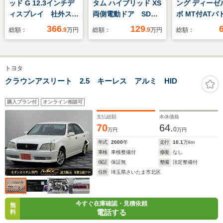
ッド G 12.3インチデ
タム ハイブリッド XS
ング ディーゼ
ィスプレイ 社外スピ
両側電動ドア SDナ
ボ MT付ATパ
ーカー ナビ フルセ
ビ バックカメラ 衝
フト クルコン 
366
129
総額：
.9
万円
総額：
.9
万円
総額：
グ ワイヤレス充電
突被害軽減システム
ターボ
デジタルインナーミラ
禁煙車 ハーフレザー
ー ハーフレザーシー
シート シートヒータ
トヨタ
ト ブラインドスポッ
ー ドラレコ コーナ
トモニター パワーバ
ーセンサー スマート
クラウンアスリート 2.5 キーレス アルミ HID
ックドア LEDヘッド
キー LEDヘッド
ライト
ETC 純正15インチ
購入プラン付
オンライン相談可
アルミ
支払総額
本体価格
70
64.
0
万円
万円
年式
2000
年
走行
10.1
万km
車検
車検整備付
修復
なし
保証
保証無
整備
法定整備付
住所
埼玉県さいたま市北区
今すぐ在庫確認・見積依頼
無
電話する
料