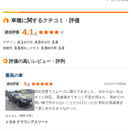
車種に関するクチコミ・評価
WLTCモード
-
-
-
燃費
4.1
総合評価
点
4.1
4.0
3.8
デザイン :
走行性 :
居住性 :
3.6
3.9
3.0
積載性 :
運転しやすさ :
維持費 :
排気量
2493～2499cc
3456cc
2499～34
評価の高いレビュー・評判
駆動方式
FR、4WD
FR
FR、4WD
最高の車
5
総合評価
2025/07/09投稿
点
対応完璧でスムーズに購入できました。 分からない点は
すぐに対応。 迅速過ぎてすごく不安が消えた。 初めての
買い物で分からないことだらけだったが 対応が迅速過ぎ
て楽しみが止まらなかった。
るとさん
（神奈川県）
トヨタ クラウンアスリート