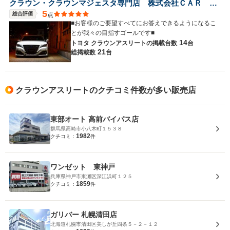
クラウン・クラウンマジェスタ専門店 株式会社ＣＡＲ ＲＥＬＡＸ
5
総合評価
点
■お客様のご要望すべてにお答えできるようになるこ
とが我々の目指すゴールです■
14
トヨタ クラウンアスリートの
掲載台数
台
21
総掲載数
台
クラウンアスリートのクチコミ件数が多い販売店
東部オート 高前バイパス店
群馬県高崎市小八木町１５３８
1982
クチコミ：
件
ワンゼット 東神戸
兵庫県神戸市東灘区深江浜町１２５
1859
クチコミ：
件
ガリバー 札幌清田店
北海道札幌市清田区美しが丘四条５－２－１２