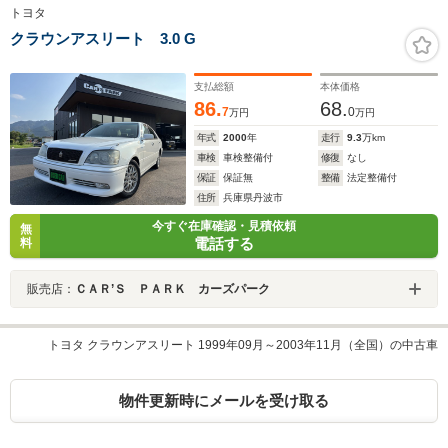
トヨタ
クラウンアスリート 3.0 G
支払総額
本体価格
86.
68.
7
0
万円
万円
年式
2000
年
走行
9.3
万km
車検
車検整備付
修復
なし
保証
保証無
整備
法定整備付
住所
兵庫県丹波市
今すぐ在庫確認・見積依頼
無
電話する
料
販売店：
ＣＡＲ’Ｓ ＰＡＲＫ カーズパーク
トヨタ クラウンアスリート 1999年09月～2003年11月（全国）の中古車
物件更新時にメールを受け取る