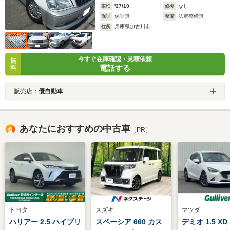
車検
'27/10
修復
なし
保証
保証無
整備
法定整備無
住所
兵庫県加古川市
今すぐ在庫確認・見積依頼
無
電話する
料
販売店：
優自動車
あなたにおすすめの中古車
［PR］
トヨタ
スズキ
マツダ
ハリアー 2.5 ハイブリ
スペーシア 660 カス
デミオ 1.5 X