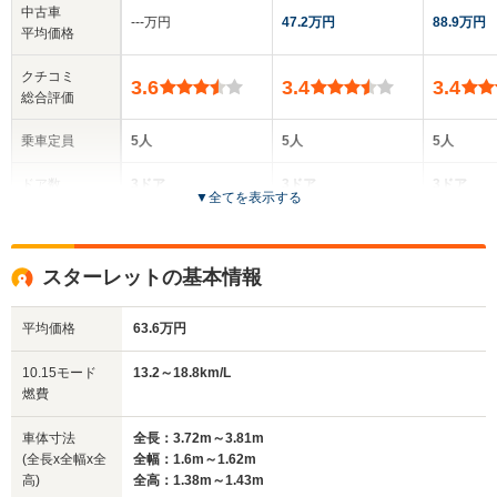
中古車
‐‐‐万円
47.2万円
88.9万円
平均価格
クチコミ
3.6
3.4
3.4
総合評価
乗車定員
5人
5人
5人
ドア数
3ドア
3ドア
3ドア
▼
全てを表示する
全高
全高
全高
1.38m
1.37m～1.39m
1.37m
スターレットの基本情報
平均価格
63.6万円
全幅
全幅
全
サイズ
1.69m～1.7m
1.66m
1.
全長
全長
10.15モード
13.2～18.8km/L
(全長x全幅x全高)
4.1m
3.92m
3.
燃費
車体寸法
全長：3.72m～3.81m
(全長x全幅x全
全幅：1.6m～1.62m
ホイールベース
ホイールベース
ホイー
高)
全高：1.38m～1.43m
-m
-m