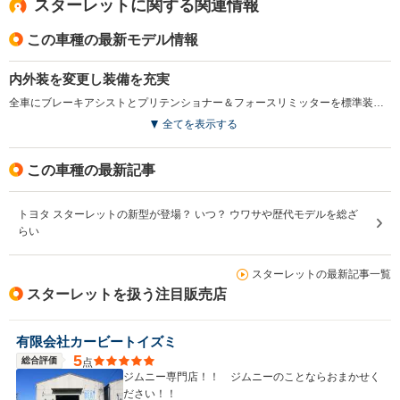
スターレットに関する関連情報
この車種の最新モデル情報
内外装を変更し装備を充実
全車にブレーキアシストとプリテンショナー＆フォースリミッターを標準装備し、安全性能を向上させた。またヘッドライト、グリル、リアコンビランプなどのデザインを変更したほか、ローバックへッドレスト分離型シートを採用している。(1997.12)
全てを表示する
この車種の最新記事
トヨタ スターレットの新型が登場？ いつ？ ウワサや歴代モデルを総ざ
らい
スターレットの最新記事一覧
スターレットを扱う注目販売店
有限会社カービートイズミ
5
総合評価
点
ジムニー専門店！！ ジムニーのことならおまかせく
ださい！！