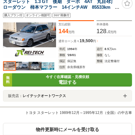
スターレット 1.3 GT 後期 ターボ 4AT 丸目4灯
ローダウン 柿本マフラー 14インチAW 85533km エ
アコン パワステ パワーウインドウ カロッツェリア
購入プラン付
オンライン相談可
360°画像付
ナビ HKSターボタイマー ETC 前後純正タワーバー
支払総額
本体価格
144
128.
0
万円
万円
19,500
通常ローン
月々
円
年式
1994
年
走行
8.5
万km
車検
'28/01
修復
なし
保証
保証無
整備
法定整備付
住所
奈良県橿原市
今すぐ在庫確認・見積依頼
無
電話する
料
販売店：
レイテックオートワークス
トヨタ スターレット 1989年12月～1995年12月（全国）の中古車
物件更新時にメールを受け取る