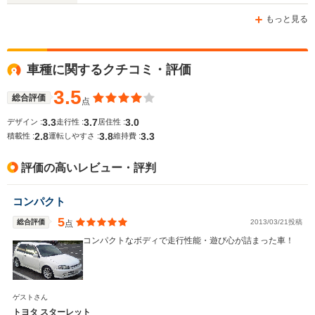
もっと見る
WLTCモード
車種に関するクチコミ・評価
-
-
-
燃費
3.5
総合評価
点
3.3
3.7
3.0
デザイン :
走行性 :
居住性 :
2.8
3.8
3.3
排気量
1587cc
1331～1496cc
1331～14
積載性 :
運転しやすさ :
維持費 :
駆動方式
FF
FF、4WD
FF、4WD
評価の高いレビュー・評判
コンパクト
5
総合評価
2013/03/21投稿
点
コンパクトなボディで走行性能・遊び心が詰まった車！
ゲストさん
トヨタ スターレット