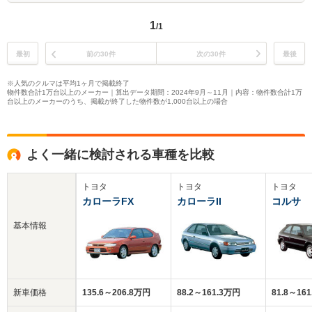
1
/1
最初
前の30件
次の30件
最後
※人気のクルマは平均1ヶ月で掲載終了
物件数合計1万台以上のメーカー｜算出データ期間：2024年9月～11月｜内容：物件数合計1万
台以上のメーカーのうち、掲載が終了した物件数が1,000台以上の場合
よく一緒に検討される車種を比較
トヨタ
トヨタ
トヨタ
カローラFX
カローラII
コルサ
基本情報
新車価格
135.6～206.8万円
88.2～161.3万円
81.8～16