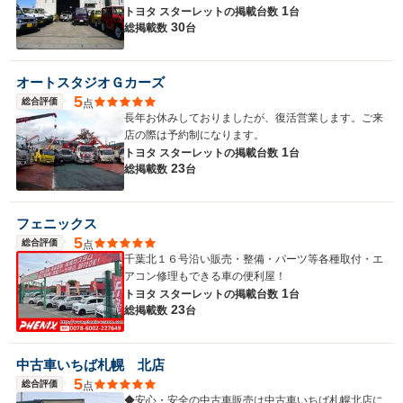
1
トヨタ スターレットの
掲載台数
台
30
総掲載数
台
オートスタジオＧカーズ
5
総合評価
点
長年お休みしておりましたが、復活営業します。ご来
店の際は予約制になります。
1
トヨタ スターレットの
掲載台数
台
23
総掲載数
台
フェニックス
5
総合評価
点
千葉北１６号沿い販売・整備・パーツ等各種取付・エ
アコン修理もできる車の便利屋！
1
トヨタ スターレットの
掲載台数
台
23
総掲載数
台
中古車いちば札幌 北店
5
総合評価
点
◆安心・安全の中古車販売は中古車いちば札幌北店に