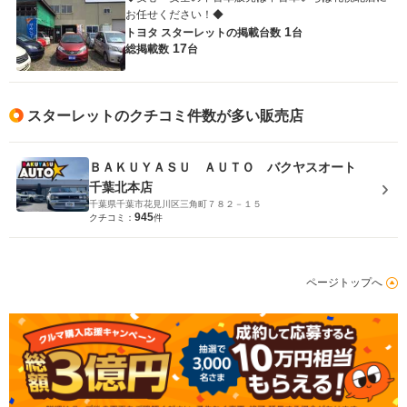
お任せください！◆
1
トヨタ スターレットの
掲載台数
台
17
総掲載数
台
スターレットのクチコミ件数が多い販売店
ＢＡＫＵＹＡＳＵ ＡＵＴＯ バクヤスオート
千葉北本店
千葉県千葉市花見川区三角町７８２－１５
945
クチコミ：
件
ページトップへ