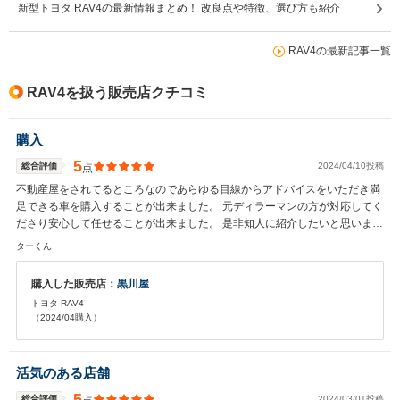
新型トヨタ RAV4の最新情報まとめ！ 改良点や特徴、選び方も紹介
RAV4の最新記事一覧
RAV4を扱う販売店クチコミ
購入
5
総合評価
2024/04/10投稿
点
不動産屋をされてるところなのであらゆる目線からアドバイスをいただき満
足できる車を購入することが出来ました。 元ディラーマンの方が対応してく
ださり安心して任せることが出来ました。 是非知人に紹介したいと思いま
す。
ターくん
購入した販売店：
黒川屋
トヨタ RAV4
（2024/04購入）
活気のある店舗
5
総合評価
2024/03/01投稿