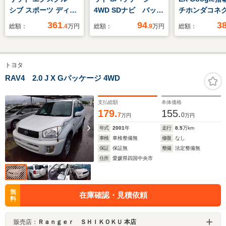
シブ スポーツ ディー
4WD SDナビ バック
チホンダコネ
ゼルターボ 4WD 黒革
カメラ 衝突軽減装
スプレイ 前
361
94
3
総額：
.4
万円
総額：
.9
万円
総額：
シート BOSE パノ
置 寒冷地仕様
コ ETC 電
ラマサンルーフ
ETC 禁煙車 スマー
ミックサンル
360°ビュー・モニタ
トキー LEDヘッド
ダプティブド
トヨタ
ー 純正ナビ ETC
オートライト オート
グビーム BO
障害物センサー パド
エアコン 15インチ
ミアムサウン
RAV4 2.0 J X Gパッケージ 4WD
ルシフト マツダ・レ
純正AW
ム(12スピーカ
ーダー・クルーズ・コ
Bluetooth CD/DVD
支払総額
本体価格
ントロール シートヒ
再生
179.
155.
7
0
万円
万円
ーター シートベンチ
年式
2001
年
走行
8.5
万km
レーション 電動シー
車検
車検整備無
修復
なし
ト
保証
保証無
整備
法定整備無
住所
愛媛県四国中央市
無
在庫確認・見積依頼
料
販売店：
Ｒａｎｇｅｒ ＳＨＩＫＯＫＵ 本店