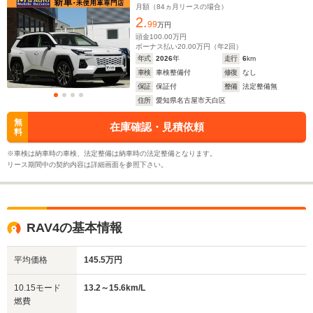
未使用/携帯遠隔操作
月額（
84
ヵ月リースの場合）
2.
99
万円
頭金
100.00
万円
ボーナス払い
20.00
万円（年
2
回）
年式
2026
年
走行
6
km
車検
車検整備付
修復
なし
保証
保証付
整備
法定整備無
住所
愛知県名古屋市天白区
無
在庫確認・見積依頼
料
※車検は納車時の車検、法定整備は納車時の法定整備となります。
リース期間中の契約内容は詳細画面を参照下さい。
RAV4の基本情報
平均価格
145.5万円
10.15モード
13.2～15.6km/L
燃費