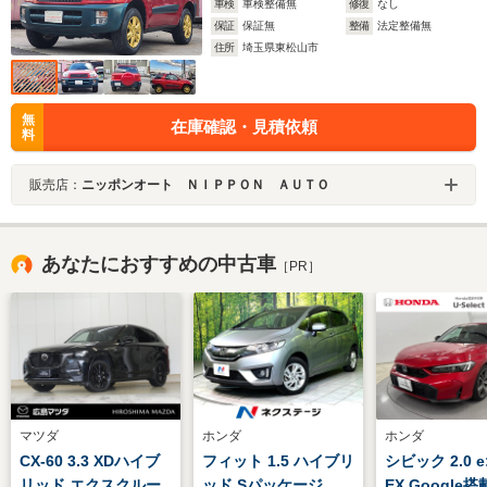
車検
車検整備無
修復
なし
保証
保証無
整備
法定整備無
住所
埼玉県東松山市
無
在庫確認・見積依頼
料
販売店：
ニッポンオート ＮＩＰＰＯＮ ＡＵＴＯ
あなたにおすすめの中古車
［PR］
マツダ
ホンダ
ホンダ
CX-60 3.3 XDハイブ
フィット 1.5 ハイブリ
シビック 2.0 e
リッド エクスクルー
ッド Sパッケージ
EX Google