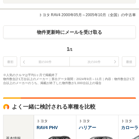
トヨタ RAV4 2000年05月～2005年10月（全国）の中古車
物件更新時にメールを受け取る
1
/1
最初
前の30件
次の30件
最後
※人気のクルマは平均1ヶ月で掲載終了
物件数合計1万台以上のメーカー｜算出データ期間：2024年9月～11月｜内容：物件数合計1万
台以上のメーカーのうち、掲載が終了した物件数が1,000台以上の場合
よく一緒に検討される車種を比較
トヨタ
トヨタ
トヨタ
RAV4 PHV
ハリアー
カローラ
基本情報