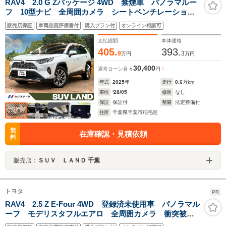
RAV4 2.0 G Zパッケージ 4WD 禁煙車 パノラマルー
フ 10型ナビ 全周囲カメラ シートベンチレーショ
ン デジタルインナーミラー 電動リアゲート ブライ
販売店保証
車両品質評価書付
購入プラン付
オンライン相談可
ンドスポットモニター ステアリングヒーター パワー
シート レーダークルーズ
支払総額
本体価格
405.
393.
9
3
万円
万円
30,400
通常ローン
月々
円
年式
2025
年
走行
0.6
万km
車検
'28/05
修復
なし
保証
保証付
整備
法定整備付
住所
千葉県千葉市稲毛区
無
在庫確認・見積依頼
料
販売店：
ＳＵＶ ＬＡＮＤ 千葉
トヨタ
PR
RAV4 2.5 Z E-Four 4WD 登録済未使用車 パノラマル
ーフ モデリスタフルエアロ 全周囲カメラ 衝突被害
軽減システム デジタルインナーミラー 電動リアゲー