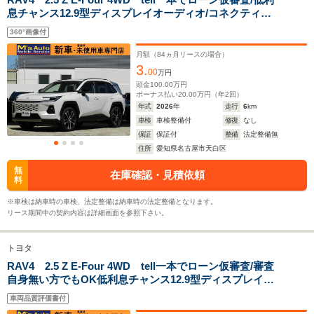
全長
全長
(全長x全幅x全高)
息チャンス12.9型ディスプレイオーディオ/コネクティッ
4.6m
4.74m
4.46m
ドナビ/フルセグTV/360℃カメラ/ETC2.0/パノラマムーン
360°画像付
ルーフ/20インチホイール/スペアタイヤ/新車香/登録済未
使用
月額（
84
ヵ月リースの場合）
3.
ホイールベース
ホイールベース
ホイー
00
万円
-m
-m
頭金
100.00
万円
ボーナス払い
20.00
万円（年
2
回）
年式
2026
年
走行
6
km
14.7～22.7km/L
14.4～26.
車検
車検整備付
修復
なし
└市街地:11.0～
└市街地:9
22.2km/L
保証
保証付
整備
法定整備無
21.1km/L
26.1km/L
WLTCモード
└市街地:20.5km/L
住所
愛知県名古屋市天白区
└郊外:14.9～
└郊外:15.
燃費
└郊外:23.0km/L
25.1km/L
28.9km/L
無
└高速道路:22.5km/L
在庫確認・見積依頼
料
└高速道路:17.0～
└高速道路:
22.2km/L
25.2km/L
※車検は納車時の車検、法定整備は納車時の法定整備となります。
リース期間中の契約内容は詳細画面を参照下さい。
排気量
2487cc
1986～2487cc
1797～19
トヨタ
駆動方式
4WD
FF、4WD
FF、4WD
RAV4 2.5 Z E-Four 4WD tell一本でローン仮審査/審査
自身無い方でもOK低利息チャンス12.9型ディスプレイオ
ーディオ/コネクティッドナビ/フルセグTV/360℃カメ
車両品質評価書付
ラ/ETC2.0/20インチホイール/スペアタイヤ/新車香/登録済