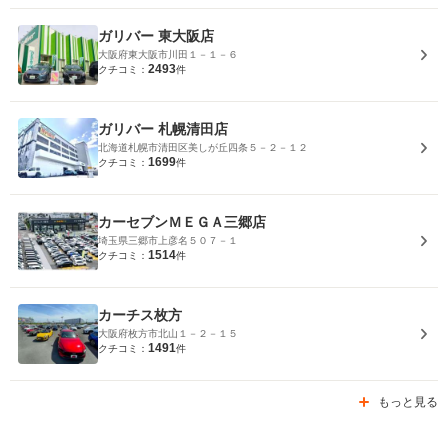
ガリバー 東大阪店
大阪府東大阪市川田１－１－６
2493
クチコミ：
件
ガリバー 札幌清田店
北海道札幌市清田区美しが丘四条５－２－１２
1699
クチコミ：
件
カーセブンＭＥＧＡ三郷店
埼玉県三郷市上彦名５０７－１
1514
クチコミ：
件
カーチス枚方
大阪府枚方市北山１－２－１５
1491
クチコミ：
件
もっと見る