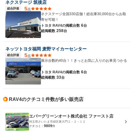
ネクステージ 筑後店
5
総合評価
点
ネクステージ全国330店舗！総在庫30,000台からお取
寄せ可能！
6
トヨタ RAV4の
掲載台数
台
258
総掲載数
台
ネッツトヨタ福岡 麦野マイカーセンター
5
総合評価
点
展示台数約40台！！きっとお気に入りのお車見つかる
♪
6
トヨタ RAV4の
掲載台数
台
33
総掲載数
台
RAV4のクチコミ件数が多い販売店
エバーグリーンオート株式会社 ファースト店
埼玉県さいたま市緑区東大門２－２－１２
9809
クチコミ：
件