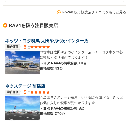
RAV4を扱う販売店クチコミをもっと見る
RAV4を扱う注目販売店
ネッツトヨタ群馬 太田やぶづかインター店
5
総合評価
点
中古車は太田やぶづかインター店へ！トヨタ車を中心
に幅広く取り揃えております！
10
トヨタ RAV4の
掲載台数
台
43
総掲載数
台
ネクステージ 前橋店
5
総合評価
点
☆全国ネクステージ在庫30,000台から選べる！きっと
お気に入りの愛車が見つかります☆
8
トヨタ RAV4の
掲載台数
台
270
総掲載数
台