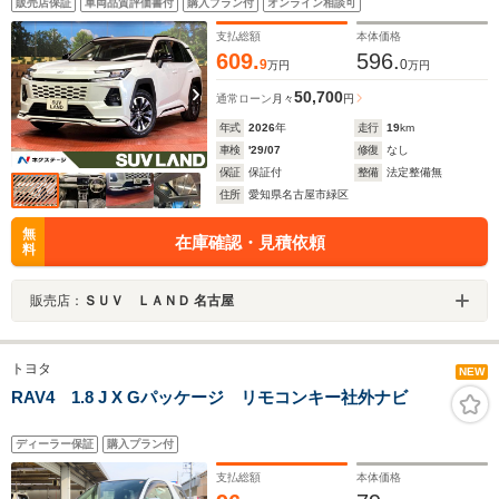
販売店保証
車両品質評価書付
購入プラン付
オンライン相談可
ト レザー調シート 全席シートヒーター 前席シート
エアコン
支払総額
本体価格
609.
596.
9
0
万円
万円
50,700
通常ローン
月々
円
年式
2026
年
走行
19
km
車検
'29/07
修復
なし
保証
保証付
整備
法定整備無
住所
愛知県名古屋市緑区
無
在庫確認・見積依頼
料
販売店：
ＳＵＶ ＬＡＮＤ 名古屋
トヨタ
NEW
RAV4 1.8 J X Gパッケージ リモコンキー社外ナビ
ディーラー保証
購入プラン付
支払総額
本体価格