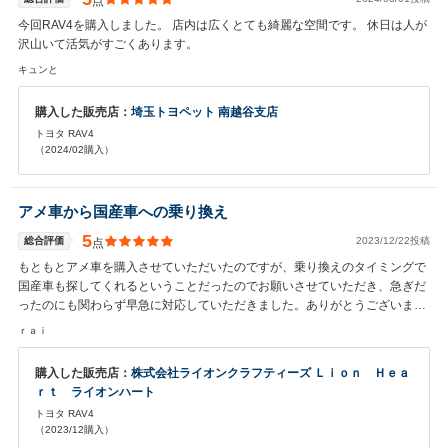
点
今回RAV4を購入しました。 店内は広くとても綺麗な空間です。 休日は人が
沢山いて活気がすごくあります。
キュンと
購入した販売店：
埼玉トヨペット 南越谷支店
トヨタ RAV4
（2024/02購入）
アメ車から国産車への乗り換え
5
総合評価
2023/12/22投稿
点
もともとアメ車を購入させていただいたのですが、乗り換えのタイミングで
国産車も探してくれるということだったのでお願いさせていただき、急ぎだ
ったのにも関わらず早急に対応していただきました。ありがとうございまし
た！！
ｒａｉ
購入した販売店：
株式会社ライオンクラフティーズ Ｌｉｏｎ Ｈｅａ
ｒｔ ライオンハート
トヨタ RAV4
（2023/12購入）