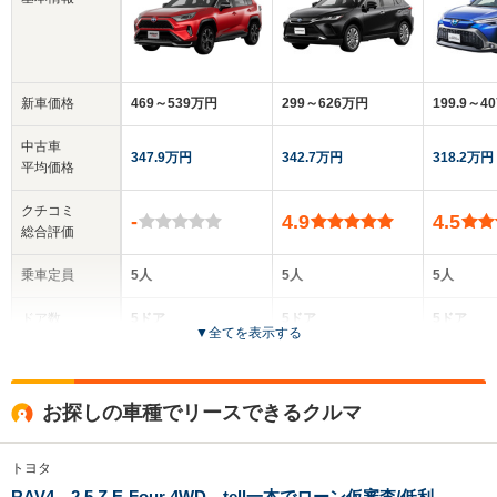
新車価格
469～539万円
299～626万円
199.9～4
中古車
347.9万円
342.7万円
318.2万円
平均価格
クチコミ
-
4.9
4.5
総合評価
乗車定員
5人
5人
5人
ドア数
5ドア
5ドア
5ドア
▼
全てを表示する
全高
全高
全高
1.69m～1.7m
1.66m
1.6m
お探しの車種でリースできるクルマ
トヨタ
全幅
全幅
全
サイズ
1.86m
1.86m
1.
RAV4 2.5 Z E-Four 4WD tell一本でローン仮審査/低利