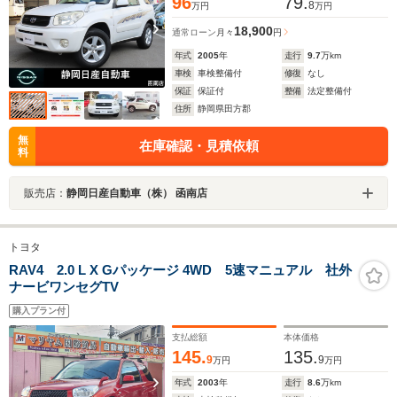
96
79.
8
万円
万円
18,900
通常ローン
月々
円
年式
2005
年
走行
9.7
万km
車検
車検整備付
修復
なし
保証
保証付
整備
法定整備付
住所
静岡県田方郡
無
在庫確認・見積依頼
料
販売店：
静岡日産自動車（株） 函南店
トヨタ
RAV4 2.0 L X Gパッケージ 4WD 5速マニュアル 社外
ナービワンセグTV
購入プラン付
支払総額
本体価格
145.
135.
9
9
万円
万円
年式
2003
年
走行
8.6
万km