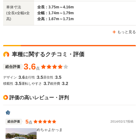
車体寸法
全長：3.75m～4.16m
(全長x全幅x全
全幅：1.74m～1.79m
高)
全高：1.67m～1.71m
もっと見る
車種に関するクチコミ・評価
3.6
総合評価
点
3.6
3.5
3.5
デザイン :
走行性 :
居住性 :
3.5
3.7
3.2
積載性 :
運転しやすさ :
維持費 :
評価の高いレビュー・評判
命
5
総合評価
2014/02/17投稿
点
めちゃよかっま