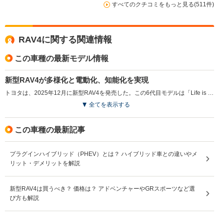
すべてのクチコミをもっと見る(511件)
RAV4に関する関連情報
この車種の最新モデル情報
新型RAV4が多様化と電動化、知能化を実現
トヨタは、2025年12月に新型RAV4を発売した。この6代目モデルは「Life is an Adventure」をテーマに、多様なライフスタイルに応える新世代のSUVとして設計された。デザインはRAV4らしい力強さを保ちながら、洗練されたスタイルを採用し、「Z」「Adventure」「GR SPORT」の3つのスタイルを用意した。電動化においては、ハイブリッドと新開発のプラグインハイブリッドをラインナップし、シームレスな加速感を提供。（GR SPORTとプラグインハイブリッドは2025年度中発売予定）。「知能化」の面では、ソフトウエアプラットフォーム「Arene」を初採用し、安全機能や操作性の向上を図った。進化したToyota Safety Senseを搭載し、より広範囲の事故回避支援を実現している。RAV4は、30年にわたり進化し続けるSUVとして、世界中の顧客に寄り添う存在を目指している。（2025.12）
全てを表示する
この車種の最新記事
プラグインハイブリッド（PHEV）とは？ ハイブリッド車との違いやメ
リット・デメリットを解説
新型RAV4は買うべき？ 価格は？ アドベンチャーやGRスポーツなど選
び方も解説