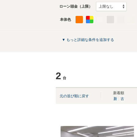
ローン頭金（上限）
本体色
▼ もっと詳細な条件を追加する
2
台
新着順
元の並び順に戻す
新
古