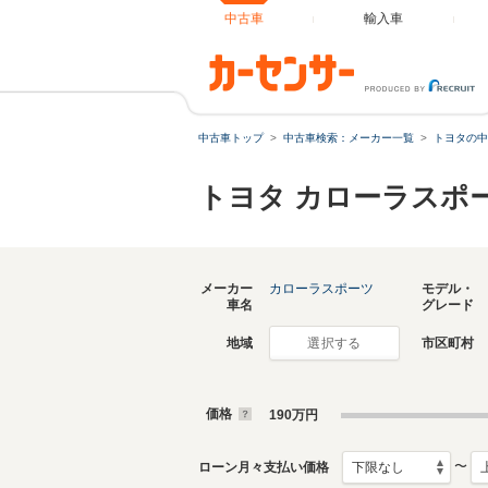
中古車
輸入車
中古車トップ
中古車検索：メーカー一覧
トヨタの中
トヨタ カローラスポ
メーカー
カローラスポーツ
モデル・
車名
グレード
地域
市区町村
選択する
価格
190
万円
〜
ローン月々支払い価格