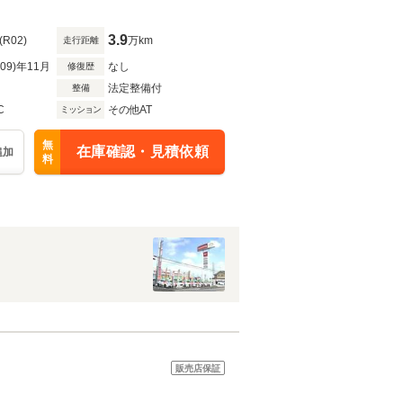
3.9
(R02)
万km
走行距離
R09)年11月
なし
修復歴
法定整備付
整備
C
その他AT
ミッション
無
在庫確認・見積依頼
追加
料
販売店保証