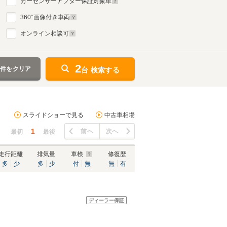
カーセンサーアフター保証対象車
360
°画像付き車両
オンライン相談可
2
条件をクリア
台 検索する
スライドショーで見る
中古車相場
1
前へ
次へ
最初
最後
走行距離
排気量
車検
修復歴
多
少
多
少
付
無
無
有
ディーラー保証