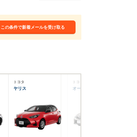
この条件で新着メールを受け取る
トヨタ
トヨタ
マ
ヤリス
オーリス
M