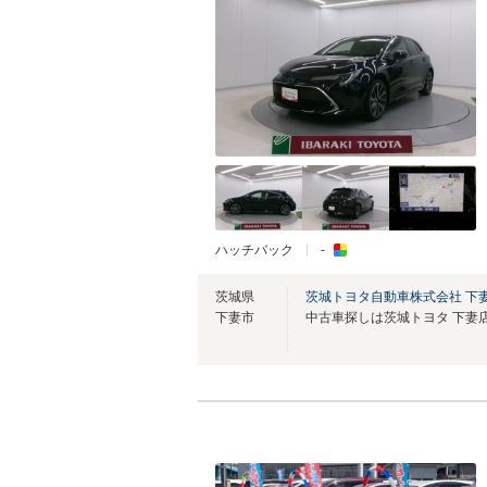
ハッチバック
‐
茨城県
茨城トヨタ自動車株式会社 下
下妻市
中古車探しは茨城トヨタ 下妻