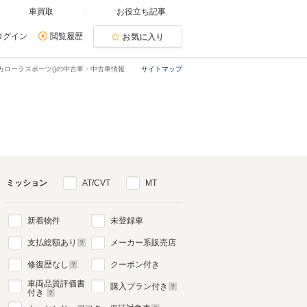
車買取
お役立ち記事
ログイン
閲覧履歴
お気に入り
カローラスポーツ()の中古車・中古車情報
サイトマップ
ミッション
AT/CVT
MT
新着物件
未登録車
支払総額あり
メーカー系販売店
修復歴なし
クーポン付き
車両品質評価書
購入プラン付き
付き