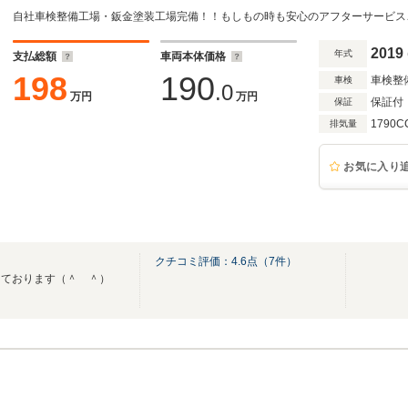
2019
年式
支払総額
車両本体価格
198
190
車検整
車検
.0
万円
万円
保証付
保証
1790C
排気量
お気に入り
クチコミ評価：
4.6
点（
7
件）
しております（＾ ＾）