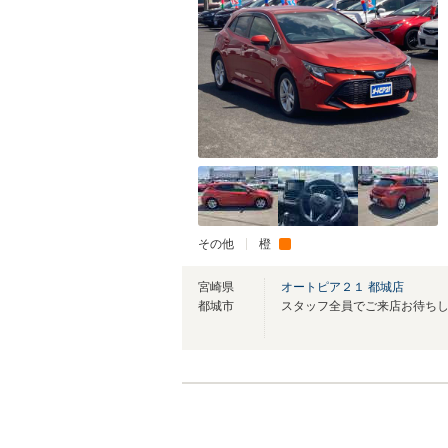
その他
橙
宮崎県
オートピア２１ 都城店
都城市
スタッフ全員でご来店お待ち