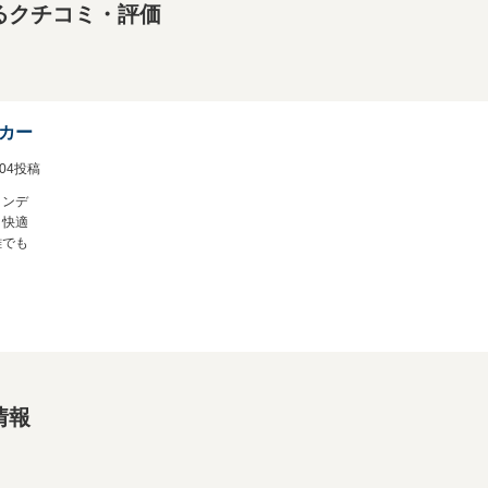
るクチコミ・評価
カー
2/04投稿
インデ
と快適
離でも
情報