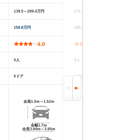
139.5～299.4万円
171～370.9万円
20
150.6万円
100.3万円
19
4.0
3.9
5人
5人
5
5ドア
5ドア
5
全高
1.5m～1.52m
全高
1.46m～1.51m
全幅
1.7m
全幅
1.76m～1.77m
全長
3.94m～3.95m
全長
4.28m～4.4m