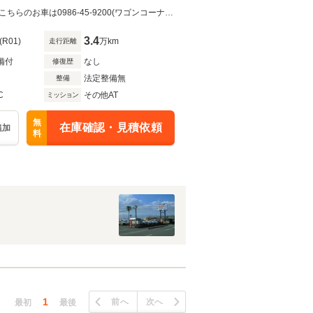
自社車検整備工場・鈑金塗装工場完備！！もしもの時も安心のアフターサービスこちらのお車は0986-45-9200(ワゴンコーナー)までお気軽にお問合せください。
3.4
(R01)
万km
走行距離
備付
なし
修復歴
法定整備無
整備
C
その他AT
ミッション
無
在庫確認・見積依頼
追加
料
1
前へ
次へ
最初
最後