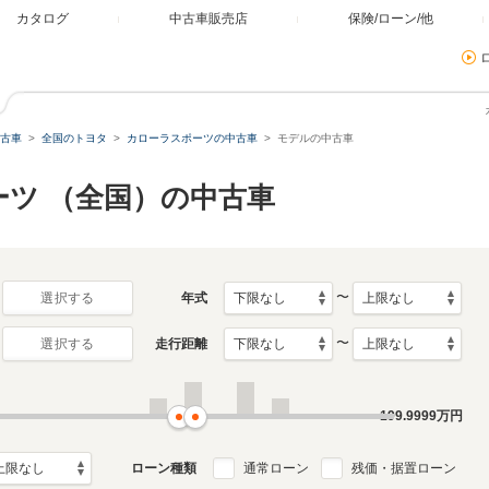
カタログ
中古車販売店
保険/ローン/他
古車
全国のトヨタ
カローラスポーツの中古車
モデルの中古車
ーツ （全国）の中古車
〜
年式
選択する
〜
走行距離
選択する
199.9999
万円
ローン種類
通常ローン
残価・据置ローン