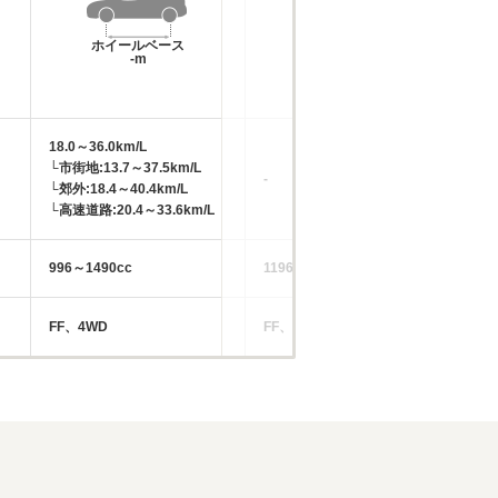
ホイールベース
ホイールベース
-m
-m
18.0～36.0km/L
14
└市街地:13.7～37.5km/L
└市
-
└郊外:18.4～40.4km/L
└郊
└高速道路:20.4～33.6km/L
└高
996～1490cc
1196～1797cc
14
FF、4WD
FF、4WD
FF