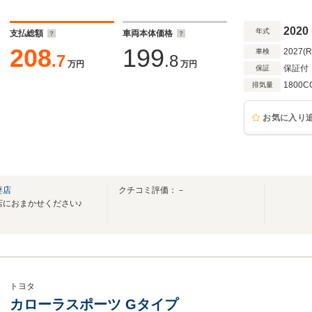
2020
年式
支払総額
車両本体価格
208
199
2027(
車検
.7
.8
万円
万円
保証付
保証
1800C
排気量
お気に入り
妻店
クチコミ評価：－
店におまかせください♪
トヨタ
カローラスポーツ Gタイプ