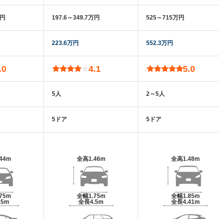
万円
197.6～349.7万円
525～715万円
223.6万円
552.3万円
.0
4.1
5.0
5人
2～5人
5ドア
5ドア
.44m
全高
1.46m
全高
1.48m
.75m
全幅
1.75m
全幅
1.85m
.5m
全長
4.5m
全長
4.41m