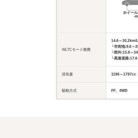
ホイール
-
14.6～30.2km/
└市街地:9.6～28
WLTCモード燃費
└郊外:15.9～34
└高速道路:17.6～
排気量
1196～1797cc
駆動方式
FF、4WD