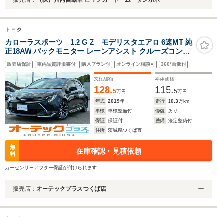
販売店：
（株）川内自動車 ビックカードーム タンポポ
トヨタ
カローラスポーツ 1.2 G Z モデリスタエアロ 6速MT 純
正18AW バックモニター レーンアシスト クルーズコント
ロール LEDヘッドライト ETC
販売店保証
車両品質評価書付
購入プラン付
オンライン相談可
360°画像付
支払総額
本体価格
128.
115.
5
5
万円
万円
年式
2019
年
走行
10.3
万km
車検
車検整備付
修復
あり
保証
保証付
整備
法定整備付
住所
茨城県つくば市
無
在庫確認・見積依頼
料
カーセンサーアフター保証が付けられます
販売店：
オーテックプラスつくば店