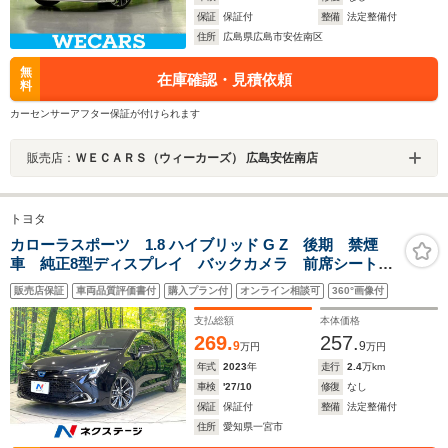
保証
保証付
整備
法定整備付
住所
広島県広島市安佐南区
無
在庫確認・見積依頼
料
カーセンサーアフター保証が付けられます
販売店：
ＷＥＣＡＲＳ（ウィーカーズ） 広島安佐南店
トヨタ
カローラスポーツ 1.8 ハイブリッド G Z 後期 禁煙
車 純正8型ディスプレイ バックカメラ 前席シートヒ
ーター 電子パーキングブレーキ 衝突被害軽減システ
販売店保証
車両品質評価書付
購入プラン付
オンライン相談可
360°画像付
ム レーダークルーズ 車線逸脱警報 ETC ドライブ
レコーダー オートエアコン
支払総額
本体価格
269.
257.
9
9
万円
万円
年式
2023
年
走行
2.4
万km
車検
'27/10
修復
なし
保証
保証付
整備
法定整備付
住所
愛知県一宮市