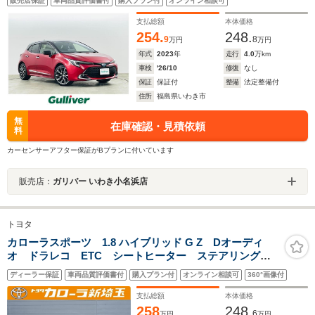
販売店保証
車両品質評価書付
購入プラン付
オンライン相談可
ートヒーター(D/N)/ETC2.0/ステアリングスイッチ/BSM
支払総額
本体価格
254.
248.
9
8
万円
万円
年式
2023
年
走行
4.0
万km
車検
'26/10
修復
なし
保証
保証付
整備
法定整備付
住所
福島県いわき市
無
在庫確認・見積依頼
料
カーセンサーアフター保証がBプランに付いています
販売店：
ガリバー いわき小名浜店
トヨタ
カローラスポーツ 1.8 ハイブリッド G Z Dオーディ
オ ドラレコ ETC シートヒーター ステアリングヒ
ーター
ディーラー保証
車両品質評価書付
購入プラン付
オンライン相談可
360°画像付
支払総額
本体価格
258
248.
6
万円
万円