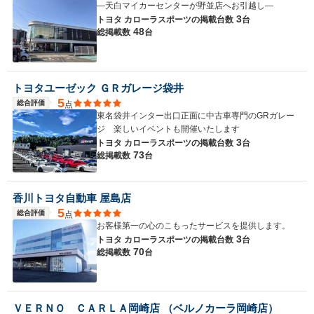
―天白マイカーセンターが野並店へお引越し―
3
トヨタ カローラスポーツの
掲載台数
台
48
総掲載数
台
トヨタユーゼック ＧＲガレージ袋井
5
総合評価
点
東名袋井インター出口正面に中古車専門のGRガレー
ジ 楽しいイベントも開催いたします
3
トヨタ カローラスポーツの
掲載台数
台
73
総掲載数
台
香川トヨタ自動車 屋島店
5
総合評価
点
お客様第一の心のこもったサービスを提供します。
3
トヨタ カローラスポーツの
掲載台数
台
70
総掲載数
台
ＶＥＲＮＯ ＣＡＲＬＡ岡崎店 （ベルノカーラ岡崎店）