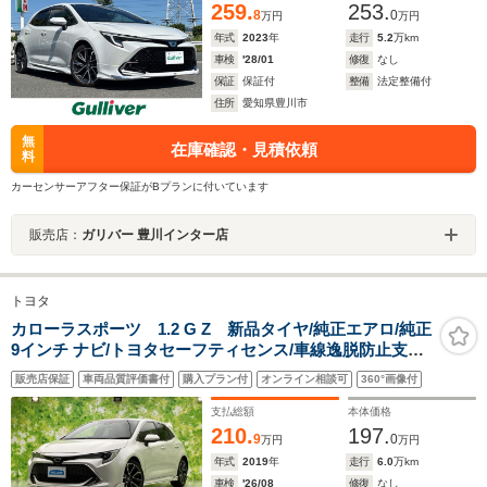
259.
253.
8
0
万円
万円
年式
2023
年
走行
5.2
万km
車検
'28/01
修復
なし
保証
保証付
整備
法定整備付
住所
愛知県豊川市
無
在庫確認・見積依頼
料
カーセンサーアフター保証がBプランに付いています
販売店：
ガリバー 豊川インター店
トヨタ
カローラスポーツ 1.2 G Z 新品タイヤ/純正エアロ/純正
9インチ ナビ/トヨタセーフティセンス/車線逸脱防止支援
システム/ドライブレコーダー 社外/ヘッドランプ
販売店保証
車両品質評価書付
購入プラン付
オンライン相談可
360°画像付
LED/Bluetooth接続/ETC
支払総額
本体価格
210.
197.
9
0
万円
万円
年式
2019
年
走行
6.0
万km
車検
'26/08
修復
なし