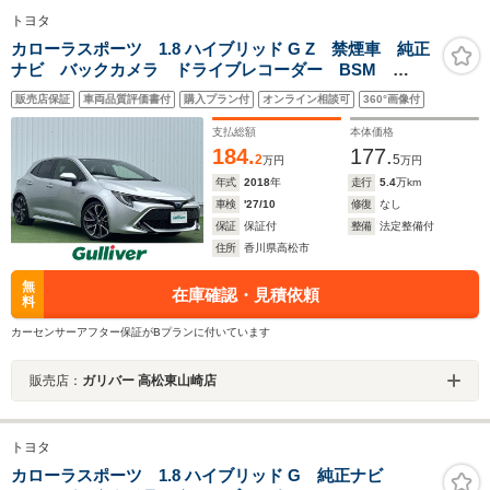
トヨタ
カローラスポーツ 1.8 ハイブリッド G Z 禁煙車 純正
ナビ バックカメラ ドライブレコーダー BSM
ETC クリアランスソナー レーダークルーズコントロ
販売店保証
車両品質評価書付
購入プラン付
オンライン相談可
360°画像付
ール LEDヘッドライト オートハイビーム トヨタセ
ーフティセンス レーンキープアシスト
支払総額
本体価格
184.
177.
2
5
万円
万円
年式
2018
年
走行
5.4
万km
車検
'27/10
修復
なし
保証
保証付
整備
法定整備付
住所
香川県高松市
無
在庫確認・見積依頼
料
カーセンサーアフター保証がBプランに付いています
販売店：
ガリバー 高松東山崎店
トヨタ
カローラスポーツ 1.8 ハイブリッド G 純正ナビ