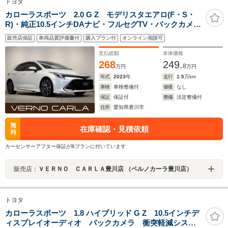
トヨタ
カローラスポーツ 2.0 G Z モデリスタエアロ(F・S・
R)・純正10.5インチDAナビ・フルセグTV・バックカメ
ラ・トヨタセーフティS・障害物センサー・シートヒータ
販売店保証
車両品質評価書付
購入プラン付
オンライン相談可
ー・BSM・LED・スマートキー・純正AW・ETC2.0・ド
ラレコ
支払総額
本体価格
268
249.
8
万円
万円
年式
2023
年
走行
1.5
万km
車検
車検整備付
修復
なし
保証
保証付
整備
法定整備付
住所
愛知県豊川市
無
在庫確認・見積依頼
料
カーセンサーアフター保証がBプランに付いています
販売店：
ＶＥＲＮＯ ＣＡＲＬＡ豊川店 （ベルノカーラ豊川店）
トヨタ
カローラスポーツ 1.8 ハイブリッド G Z 10.5インチデ
ィスプレイオーディオ バックカメラ 衝突軽減システ