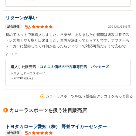
リターンが早い
5
総合評価
2024/01/13投稿
点
初めてネットで車購入しました。不安が、ありましたが質問は速攻回答でス
トレス無くやり取り出来ました。車両が決まってたらアリです。アフターも
メーカーに登録してくれ何かあったらディラーで対応可能だそうで安心で
す。 新古車狙いならおすすめです。
よっしー
購入した販売店：
コミコミ価格の中古車専門店 パッカーズ
トヨタ カローラスポーツ
（2023/12購入）
カローラスポーツを扱う販売店クチコミをもっと見る
カローラスポーツを扱う注目販売店
トヨタカローラ愛知（株） 野並マイカーセンター
5
総合評価
点