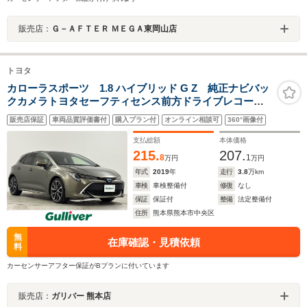
販売店：
Ｇ－ＡＦＴＥＲ ＭＥＧＡ東岡山店
トヨタ
カローラスポーツ 1.8 ハイブリッド G Z 純正ナビバッ
クカメラトヨタセーフティセンス前方ドライブレコーダ
ービルトインETCハーフレザーシートD/Nシートヒーター
販売店保証
車両品質評価書付
購入プラン付
オンライン相談可
360°画像付
オートライトLEDヘッドライト電動パーキングオートホ
ールドプッシュスタート
支払総額
本体価格
215.
207.
8
1
万円
万円
年式
2019
年
走行
3.8
万km
車検
車検整備付
修復
なし
保証
保証付
整備
法定整備付
住所
熊本県熊本市中央区
無
在庫確認・見積依頼
料
カーセンサーアフター保証がBプランに付いています
販売店：
ガリバー 熊本店