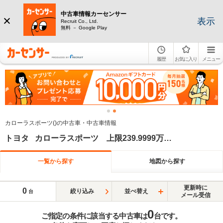
中古車情報カーセンサー
表示
Recruit Co., Ltd.
無料 － Google Play
履歴
お気に入り
メニュー
カローラスポーツ()の中古車・中古車情報
トヨタ カローラスポーツ 上限239.9999万円 下限230万円 上限2019年 下限2019年
一覧から探す
地図から探す
更新時に
0
絞り込み
並べ替え
台
メール受信
0
ご指定の条件に該当する中古車は
台です。