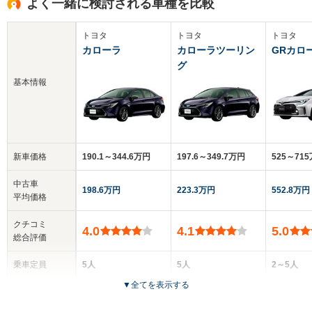
よく一緒に検討される車種を比較
トヨタ
トヨタ
トヨタ
カローラ
カローラツーリン
GRカロ
グ
基本情報
新車価格
190.1～344.6万円
197.6～349.7万円
525～71
中古車
198.6万円
223.3万円
552.8万円
平均価格
クチコミ
4.0
4.1
5.0
総合評価
乗車定員
5人
5人
2～5人
▼
全てを表示する
ドア数
4ドア
5ドア
5ドア