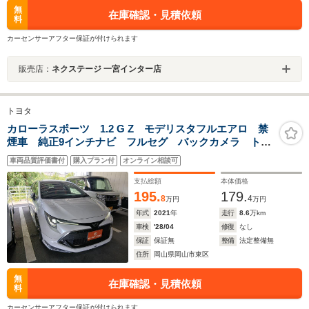
無
在庫確認・見積依頼
料
カーセンサーアフター保証が付けられます
販売店：
ネクステージ 一宮インター店
トヨタ
カローラスポーツ 1.2 G Z モデリスタフルエアロ 禁
煙車 純正9インチナビ フルセグ バックカメラ トヨ
タセーフティセンス アダプティブクルーズコントロー
車両品質評価書付
購入プラン付
オンライン相談可
ル ハーフレザーシート シートヒーター クリアラン
スソナー ETC
支払総額
本体価格
195.
179.
8
4
万円
万円
年式
2021
年
走行
8.6
万km
車検
'28/04
修復
なし
保証
保証無
整備
法定整備無
住所
岡山県岡山市東区
無
在庫確認・見積依頼
料
カーセンサーアフター保証が付けられます