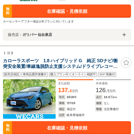
無
在庫確認・見積依頼
料
カーセンサーアフター保証がBプランに付いています
販売店：
ガリバー 仙台泉店
トヨタ
カローラスポーツ 1.8 ハイブリッド G 純正 SDナビ/衝
突安全装置/車線逸脱防止支援システム/ドライブレコーダ
ー 社外/ヘッドランプ LED/Bluetooth接続/ETC2.0/EBD付
販売店保証
車両品質評価書付
購入プラン付
オンライン相談可
360°画像付
ABS/横滑り防止装置
支払総額
本体価格
137.
126.
8
5
万円
万円
年式
2018
年
走行
10.0
万km
車検
'27/10
修復
なし
保証
保証付
整備
法定整備付
住所
岐阜県瑞穂市
無
在庫確認・見積依頼
料