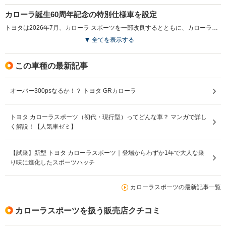
カローラ誕生60周年記念の特別仕様車を設定
駆動方式
FF、4WD
FF、4WD
4WD
トヨタは2026年7月、カローラ スポーツを一部改良するとともに、カローラ誕生60周年を記念した特別仕様車「G Z アクティブ エレガンス」を発売した。特別仕様車は専用内装色のシャトー×ブラックを採用した他、スモークシルバー加飾やアルミペダルを装備。さらに60周年記念ロゴステッカーやロゴマーク付きインストルメントパネルを備え、特別感を高めた。ボディカラーにはブラック×マスタードの専用色も設定された。一部改良では「G Z」グレードに225/40R18タイヤと18インチアルミホイールを標準装備し、商品力を向上。また、ダークブルーマイカやニュートラルブラックなどの新色に加え、ブラック×プラチナホワイトパールマイカ、ブラック×エモーショナルレッドIIIといったツートーンカラーも追加された。（2026.7）
全てを表示する
この車種の最新記事
オーバー300psなるか！？ トヨタ GRカローラ
トヨタ カローラスポーツ（初代・現行型）ってどんな車？ マンガで詳し
く解説！【人気車ゼミ】
【試乗】新型 トヨタ カローラスポーツ｜登場からわずか1年で大人な乗
り味に進化したスポーツハッチ
カローラスポーツの最新記事一覧
カローラスポーツを扱う販売店クチコミ