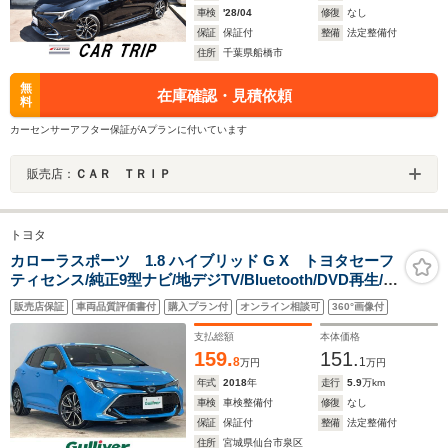
車検
'28/04
修復
なし
保証
保証付
整備
法定整備付
住所
千葉県船橋市
無
在庫確認・見積依頼
料
カーセンサーアフター保証がAプランに付いています
販売店：
ＣＡＲ ＴＲＩＰ
トヨタ
カローラスポーツ 1.8 ハイブリッド G X トヨタセーフ
ティセンス/純正9型ナビ/地デジTV/Bluetooth/DVD再生/ブ
ラインドスポットモニター/バックカメラ/ドライブレコー
販売店保証
車両品質評価書付
購入プラン付
オンライン相談可
360°画像付
ダー/ビルトインETC2.0/電子パーキング/オートブレーキ
ホールド/シートヒーター/禁煙車
支払総額
本体価格
159.
151.
8
1
万円
万円
年式
2018
年
走行
5.9
万km
車検
車検整備付
修復
なし
保証
保証付
整備
法定整備付
住所
宮城県仙台市泉区