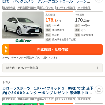
ETC バックカメラ クルーズコントロール レーンキ
ープアシスト オートマチックハイビーム 純正アルミ
販売店保証
車両品質評価書付
購入プラン付
オンライン相談可
360°画像付
ホイール コーナーセンサー LEDオートライト ウィ
ンカー付き電格ミラー 衝突軽減
支払総額
本体価格
178.
170.
8
2
万円
万円
年式
2019
年
走行
5.6
万km
車検
車検整備付
修復
なし
保証
保証付
整備
法定整備付
住所
愛知県名古屋市守山区
無
在庫確認・見積依頼
料
カーセンサーアフター保証がBプランに付いています
販売店：
ガリバー 守山店
トヨタ
カローラスポーツ 1.8 ハイブリッド G 8/9ま で(来 店予
約)で 3 0 0 0 0 エ ンク ーポ ンプ レゼ ント 禁煙車 トヨタ
セーフティセンス 純正SDナビ Bluetooth バックカメラ
販売店保証
車両品質評価書付
購入プラン付
オンライン相談可
360°画像付
スマートキー プッシュスタート LEDライト フォグ 横滑