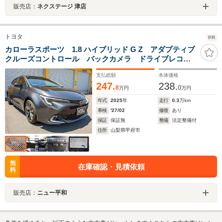
販売店：
ネクステージ 津店
トヨタ
PR
カローラスポーツ 1.8 ハイブリッド G Z アダプティブ
クルーズコントロール バックカメラ ドライブレコー
ダー シート・ステアリングヒーター ETC ナビ
支払総額
本体価格
Bluetooth
247.
238.
8
0
万円
万円
年式
2025
年
走行
0.3
万km
車検
'27/02
修復
あり
保証
保証無
整備
法定整備付
住所
山梨県甲府市
無
在庫確認・見積依頼
料
販売店：
ニュー平和