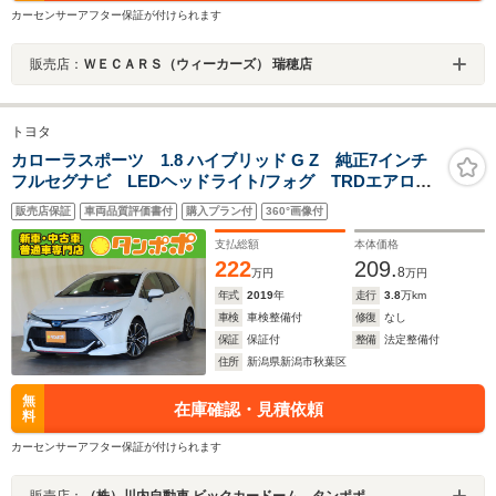
カーセンサーアフター保証が付けられます
販売店：
ＷＥＣＡＲＳ（ウィーカーズ） 瑞穂店
トヨタ
カローラスポーツ 1.8 ハイブリッド G Z 純正7インチ
フルセグナビ LEDヘッドライト/フォグ TRDエアロ
(F/S/R) スマートキー 純正アルミホイール
販売店保証
車両品質評価書付
購入プラン付
360°画像付
支払総額
本体価格
222
209.
8
万円
万円
年式
2019
年
走行
3.8
万km
車検
車検整備付
修復
なし
保証
保証付
整備
法定整備付
住所
新潟県新潟市秋葉区
無
在庫確認・見積依頼
料
カーセンサーアフター保証が付けられます