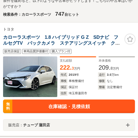
条件を緩めると、以下のような中古車がヒットします！こちらの中古車はいか
がですか？
747
検索条件：カローラスポーツ
台ヒット
トヨタ
カローラスポーツ 1.8 ハイブリッド G Z SDナビ フ
ルセグTV バックカメラ ステアリングスイッチ クル
ーズコントロール ビルトインETC プリクラッシュセ
販売店保証
車両品質評価書付
購入プラン付
ーフティー オートハイビーム LEDヘッドライト
LEDフォグランプ 電動パーキング
支払総額
本体価格
222.
209.
3
8
万円
万円
年式
2019
年
走行
3.0
万km
車検
車検整備付
修復
なし
保証
保証付
整備
法定整備付
住所
埼玉県蓮田市
無
在庫確認・見積依頼
料
販売店：
チューブ 蓮田店