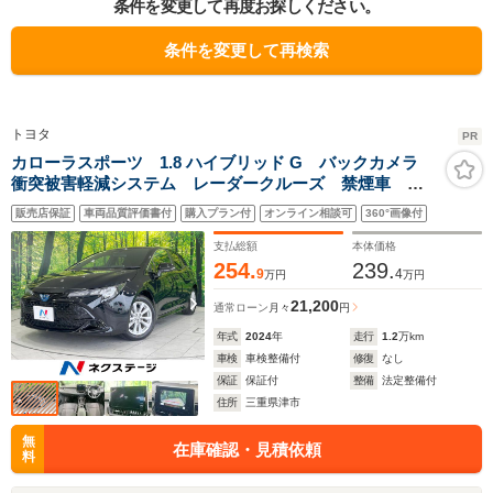
条件を変更して再度お探しください。
条件を変更して再検索
トヨタ
PR
カローラスポーツ 1.8 ハイブリッド G バックカメラ
衝突被害軽減システム レーダークルーズ 禁煙車 ド
ラレコ コーナーセンサー スマートキー LEDヘッ
販売店保証
車両品質評価書付
購入プラン付
オンライン相談可
360°画像付
ド ETC2.0 純正17インチアルミ オートハイビーム
車線逸脱警報 オートライト
支払総額
本体価格
254.
239.
9
4
万円
万円
21,200
通常ローン
月々
円
年式
2024
年
走行
1.2
万km
車検
車検整備付
修復
なし
保証
保証付
整備
法定整備付
住所
三重県津市
無
在庫確認・見積依頼
料