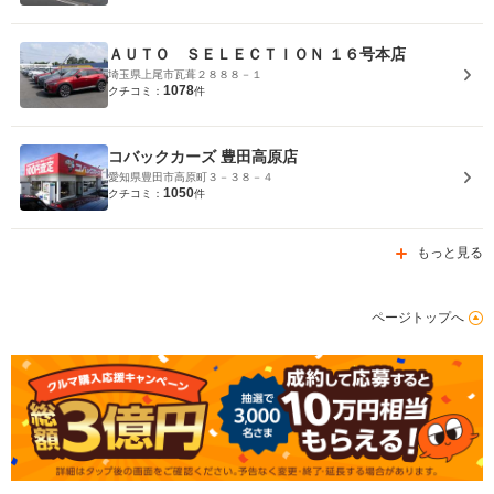
ＡＵＴＯ ＳＥＬＥＣＴＩＯＮ １６号本店
埼玉県上尾市瓦葺２８８８－１
1078
クチコミ：
件
コバックカーズ 豊田高原店
愛知県豊田市高原町３－３８－４
1050
クチコミ：
件
もっと見る
ページトップへ