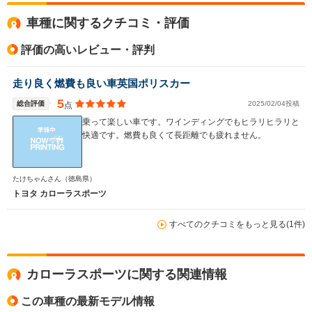
全高
全高
全
車種に関するクチコミ・評価
1.44m
1.46m
1.
評価の高いレビュー・評判
全幅
全幅
全
走り良く燃費も良い車英国ポリスカー
サイズ
1.75m
1.75m
1.
全長
全長
(全長x全幅x全高)
5
総合評価
2025/02/04投稿
点
4.5m
4.5m
4.
乗って楽しい車です。ワインディングでもヒラリヒラリと
快適です。燃費も良くて長距離でも疲れません。
ホイールベース
ホイールベース
ホイー
-m
-m
たけちゃんさん
（徳島県）
トヨタ カローラスポーツ
14.6～30.2km/L
14.6～29.5km/L
10.4～12.
└市街地:9.6～
└市街地:9.6～
└市街地:6
すべてのクチコミをもっと見る(1件)
28.6km/L
28.1km/L
9.0km/L
WLTCモード
└郊外:15.9～
└郊外:15.9～
└郊外:11.
燃費
34.0km/L
33.1km/L
12.8km/L
└高速道路:17.6～
└高速道路:17.6～
└高速道路:
カローラスポーツに関する関連情報
29.0km/L
28.2km/L
14.5km/L
この車種の最新モデル情報
排気量
1196～1797cc
1196～1986cc
1618cc