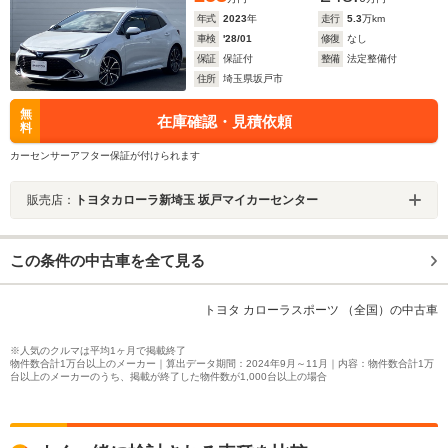
年式
2023
年
走行
5.3
万km
車検
'28/01
修復
なし
保証
保証付
整備
法定整備付
住所
埼玉県坂戸市
無
在庫確認・見積依頼
料
カーセンサーアフター保証が付けられます
販売店：
トヨタカローラ新埼玉 坂戸マイカーセンター
この条件の中古車を全て見る
トヨタ カローラスポーツ （全国）の中古車
※人気のクルマは平均1ヶ月で掲載終了
物件数合計1万台以上のメーカー｜算出データ期間：2024年9月～11月｜内容：物件数合計1万
台以上のメーカーのうち、掲載が終了した物件数が1,000台以上の場合