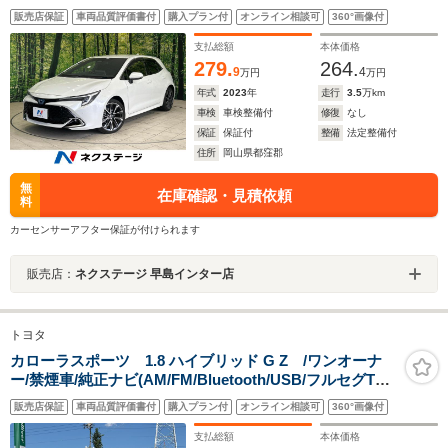
ム 禁煙車 シートヒーター LEDヘッドライト レー
販売店保証
車両品質評価書付
購入プラン付
オンライン相談可
360°画像付
ダークルーズコントロール クリアランスソナー 純正
18インチアルミホイール
支払総額
本体価格
279.
264.
9
4
万円
万円
年式
2023
年
走行
3.5
万km
車検
車検整備付
修復
なし
保証
保証付
整備
法定整備付
住所
岡山県都窪郡
無
在庫確認・見積依頼
料
カーセンサーアフター保証が付けられます
販売店：
ネクステージ 早島インター店
トヨタ
カローラスポーツ 1.8 ハイブリッド G Z /ワンオーナ
ー/禁煙車/純正ナビ(AM/FM/Bluetooth/USB/フルセグTV)/
バックカメラ/レーダークルーズコントロール/ビルトイン
販売店保証
車両品質評価書付
購入プラン付
オンライン相談可
360°画像付
ETC2.0/モデリスタエアロ/ステアリングヒーター/D+Nシ
ートヒート/プリクラッシュ
支払総額
本体価格