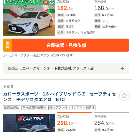
り防止装置 オートライト
支払総額
本体価格
182.
168.
9
0
万円
万円
年式
2018
年
走行
5.1
万km
車検
車検整備付
修復
なし
保証
保証付
整備
法定整備付
住所
埼玉県さいたま市緑区
無
在庫確認・見積依頼
料
カーセンサーアフター保証がBプランに付いています
販売店：
エバーグリーンオート株式会社 ファースト店
トヨタ
カローラスポーツ 1.8 ハイブリッド G Z セーフティセ
ンス モデリスタエアロ ETC
販売店保証
車両品質評価書付
購入プラン付
オンライン相談可
支払総額
本体価格
298.
284.
7
0
万円
万円
年式
2023
年
走行
0.6
万km