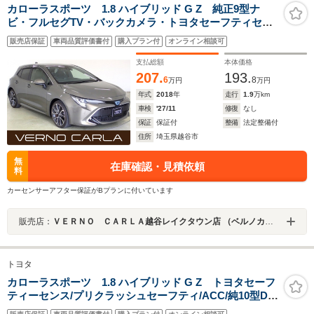
カローラスポーツ 1.8 ハイブリッド G Z 純正9型ナ
ビ・フルセグTV・バックカメラ・トヨタセーフティセン
ス・クリアランスソナー・レーンキープアシスト・レー
販売店保証
車両品質評価書付
購入プラン付
オンライン相談可
ダークルーズコントロール・LEDヘッドライト・純正18
インチアルミホイール・ETC
支払総額
本体価格
207.
193.
6
8
万円
万円
年式
2018
年
走行
1.9
万km
車検
'27/11
修復
なし
保証
保証付
整備
法定整備付
住所
埼玉県越谷市
無
在庫確認・見積依頼
料
カーセンサーアフター保証がBプランに付いています
販売店：
ＶＥＲＮＯ ＣＡＲＬＡ越谷レイクタウン店 （ベルノカーラ越谷レイクタウン店）
トヨタ
カローラスポーツ 1.8 ハイブリッド G Z トヨタセーフ
ティーセンス/プリクラッシュセーフティ/ACC/純10型DA/
フルセグTV/ヘッドアップディスプレイ/バックカメラ/シ