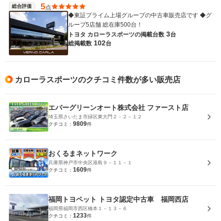
5
総合評価
点
◆東証プライム上場グループの中古車販売店です ◆グ
ループ5店舗 総在庫500台！
3
トヨタ カローラスポーツの
掲載台数
台
102
総掲載数
台
カローラスポーツのクチコミ件数が多い販売店
エバーグリーンオート株式会社 ファースト店
埼玉県さいたま市緑区東大門２－２－１２
9809
クチコミ：
件
おくるまネットワーク
兵庫県神戸市中央区港島９－１１－１
1609
クチコミ：
件
福岡トヨペット トヨタ認定中古車 福岡西店
福岡県福岡市西区橋本１－１３－６
1233
クチコミ：
件