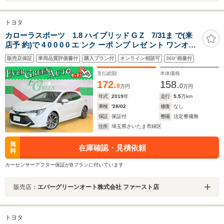
トヨタ
カローラスポーツ 1.8 ハイブリッド G Z 7/31ま で(来
店予 約)で 4 0 0 0 0 エ ンク ーポ ンプ レゼ ント ワンオー
ナー 禁煙車 純正SDナビ トヨタセーフティ ETC スマート
販売店保証
車両品質評価書付
購入プラン付
オンライン相談可
360°画像付
キー Bluetooth CD DVD LEDライト
支払総額
本体価格
172.
158.
9
0
万円
万円
年式
2019
年
走行
5.5
万km
車検
'28/02
修復
なし
保証
保証付
整備
法定整備無
住所
埼玉県さいたま市緑区
無
在庫確認・見積依頼
料
カーセンサーアフター保証がBプランに付いています
販売店：
エバーグリーンオート株式会社 ファースト店
トヨタ