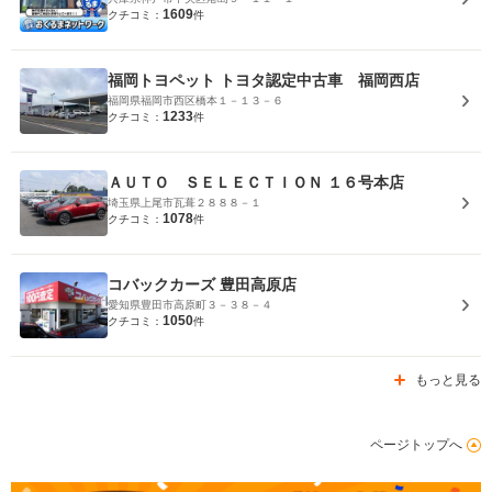
1609
クチコミ：
件
福岡トヨペット トヨタ認定中古車 福岡西店
福岡県福岡市西区橋本１－１３－６
1233
クチコミ：
件
ＡＵＴＯ ＳＥＬＥＣＴＩＯＮ １６号本店
埼玉県上尾市瓦葺２８８８－１
1078
クチコミ：
件
コバックカーズ 豊田高原店
愛知県豊田市高原町３－３８－４
1050
クチコミ：
件
もっと見る
ページトップへ