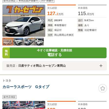
販売店保証
車両品質評価書付
360°画像付
ズコントロール ETC 衝突軽減ブレーキ クリアラン
スソナー LEDヘッドライト
支払総額
本体価格
127.
115.
1
0
万円
万円
年式
2019
年
走行
5.0
万km
車検
車検整備付
修復
あり
保証
保証付
整備
法定整備付
住所
岡山県岡山市東区
今すぐ在庫確認・見積依頼
無
電話する
料
販売店：
日産サティオ岡山 カーセブン東岡山
トヨタ
カローラスポーツ Gタイプ
販売店保証
支払総額
本体価格