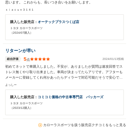
思います。 これからも、長いつき合いをお願いします。
ｘｉａｃｕｎ３１４１
購入した販売店：
オーテックプラスつくば店
トヨタ カローラスポーツ
（2024/07購入）
リターンが早い
5
総合評価
2024/01/13投稿
点
初めてネットで車購入しました。不安が、ありましたが質問は速攻回答でス
トレス無くやり取り出来ました。車両が決まってたらアリです。アフターも
メーカーに登録してくれ何かあったらディラーで対応可能だそうで安心で
す。 新古車狙いならおすすめです。
よっしー
購入した販売店：
コミコミ価格の中古車専門店 パッカーズ
トヨタ カローラスポーツ
（2023/12購入）
カローラスポーツを扱う販売店クチコミをもっと見る