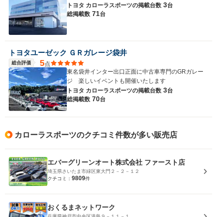
3
トヨタ カローラスポーツの
掲載台数
台
71
総掲載数
台
トヨタユーゼック ＧＲガレージ袋井
5
総合評価
点
東名袋井インター出口正面に中古車専門のGRガレー
ジ 楽しいイベントも開催いたします
3
トヨタ カローラスポーツの
掲載台数
台
70
総掲載数
台
カローラスポーツのクチコミ件数が多い販売店
エバーグリーンオート株式会社 ファースト店
埼玉県さいたま市緑区東大門２－２－１２
9809
クチコミ：
件
おくるまネットワーク
兵庫県神戸市中央区港島９－１１－１