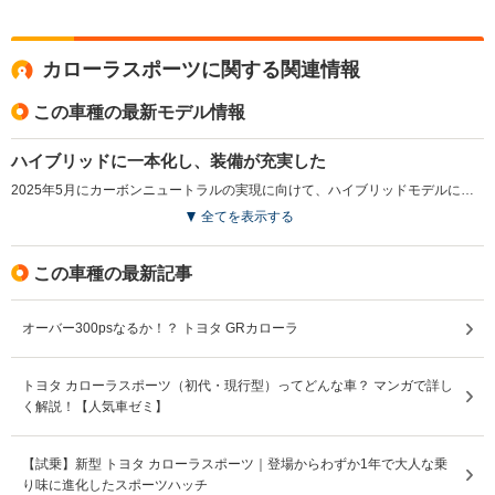
28.6km/L
28.1km/L
9.0km/L
WLTCモード
└郊外:15.9～
└郊外:15.9～
└郊外:11.
燃費
34.0km/L
33.1km/L
12.8km/L
└高速道路:17.6～
└高速道路:17.6～
└高速道路:
カローラスポーツに関する関連情報
29.0km/L
28.2km/L
14.5km/L
この車種の最新モデル情報
排気量
1196～1797cc
1196～1986cc
1618cc
ハイブリッドに一本化し、装備が充実した
駆動方式
FF、4WD
FF、4WD
4WD
2025年5月にカーボンニュートラルの実現に向けて、ハイブリッドモデルに一本化される一部改良を行った。従来はメーカーオプションだった機能や装備が標準設定となり、商品力も向上している。G Zグレードに、ドライブレコーダーやバックガイドモニター、ブラインドスポットモニター、パーキングサポートブレーキ、デジタルキーやディスプレイオーディオplusが標準装備となり、Gグレードにブラインドスポットモニター、パーキングサポートブレーキ、16インチアルミホイールやLEDフォグランプなどが追加され、利便性が高められている。また、アクセサリーコンセント選択時には給電アタッチメントが標準装備された。（2025.5）
全てを表示する
この車種の最新記事
オーバー300psなるか！？ トヨタ GRカローラ
トヨタ カローラスポーツ（初代・現行型）ってどんな車？ マンガで詳し
く解説！【人気車ゼミ】
【試乗】新型 トヨタ カローラスポーツ｜登場からわずか1年で大人な乗
り味に進化したスポーツハッチ