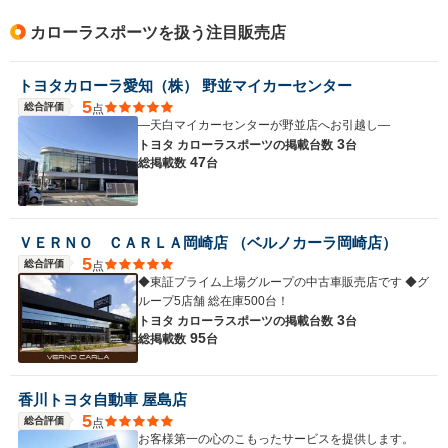
カローラスポーツを扱う注目販売店
トヨタカローラ愛知（株） 野並マイカーセンター
5
総合評価
点
―天白マイカーセンターが野並店へお引越し―
3
トヨタ カローラスポーツの
掲載台数
台
47
総掲載数
台
ＶＥＲＮＯ ＣＡＲＬＡ岡崎店 （ベルノカーラ岡崎店）
5
総合評価
点
◆東証プライム上場グループの中古車販売店です ◆グ
ループ5店舗 総在庫500台！
3
トヨタ カローラスポーツの
掲載台数
台
95
総掲載数
台
香川トヨタ自動車 屋島店
5
総合評価
点
お客様第一の心のこもったサービスを提供します。