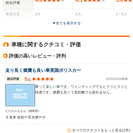
4.0
4.1
5.0
総合評価
乗車定員
5人
5人
2～5人
▼
全てを表示する
ドア数
4ドア
5ドア
5ドア
全高
全高
全
車種に関するクチコミ・評価
1.44m
1.46m
1.
評価の高いレビュー・評判
全幅
全幅
全
走り良く燃費も良い車英国ポリスカー
サイズ
1.75m
1.75m
1.
全長
全長
(全長x全幅x全高)
5
総合評価
2025/02/04投稿
点
4.5m
4.5m
4.
乗って楽しい車です。ワインディングでもヒラリヒラリと
快適です。燃費も良くて長距離でも疲れません。
ホイールベース
ホイールベース
ホイー
-m
-m
たけちゃんさん
（徳島県）
トヨタ カローラスポーツ
14.6～30.2km/L
14.6～29.5km/L
10.4～12.
└市街地:9.6～
└市街地:9.6～
└市街地:6
すべてのクチコミをもっと見る(1件)