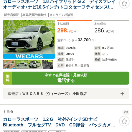
カローラスポーツ 1.8 ハイブリッド G Z ディスプレイ
オーディオ+ナビ10.5インチ/トヨタセーフティセンス/シ
ートヒーター/車線逸脱防止支援システム/ヘッドランプ
販売店保証
車両品質評価書付
オンライン相談可
LED/USBジャック/Bluetooth接続/ETC
支払総額
本体価格
298.
286.
9
9
万円
万円
33,700
通常ローン
月々
円
年式
2025
年
走行
0.7
万km
車検
'28/09
修復
なし
保証
保証付
整備
法定整備無
住所
神奈川県小田原市
今すぐ在庫確認・見積依頼
無
電話する
料
販売店：
ＷＥＣＡＲＳ（ウィーカーズ） 小田原店
トヨタ
PR
カローラスポーツ 1.2 G 社外7インチSDナビ
Bluetooth フルセグTV DVD CD録音 バックカメ
ラ 社外フロントドライブレコーダー レーダークルー