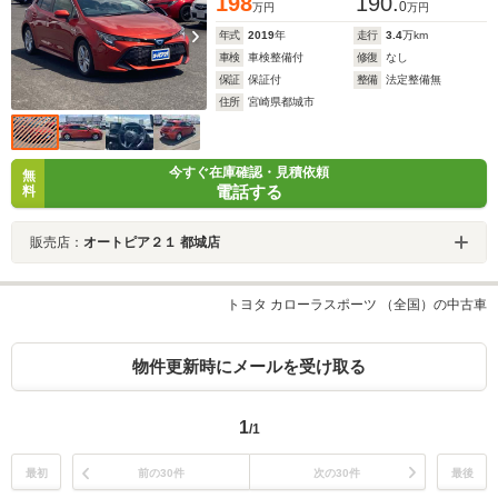
198
190.
0
万円
万円
年式
2019
年
走行
3.4
万km
車検
車検整備付
修復
なし
保証
保証付
整備
法定整備無
住所
宮崎県都城市
今すぐ在庫確認・見積依頼
無
電話する
料
販売店：
オートピア２１ 都城店
トヨタ カローラスポーツ （全国）の中古車
物件更新時にメールを受け取る
1
/1
最初
前の30件
次の30件
最後