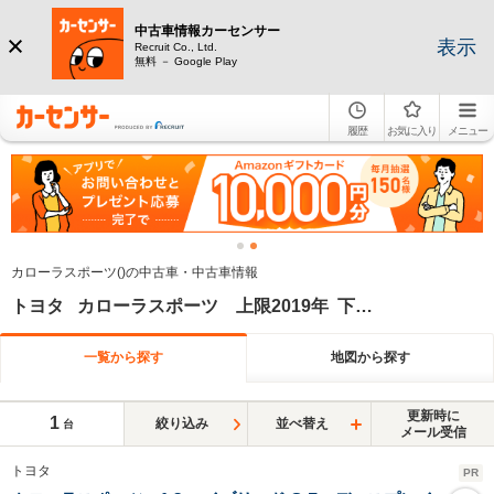
中古車情報カーセンサー
表示
Recruit Co., Ltd.
無料 － Google Play
履歴
お気に入り
メニュー
カローラスポーツ()の中古車・中古車情報
トヨタ カローラスポーツ 上限2019年 下限2019年
一覧から探す
地図から探す
更新時に
1
絞り込み
並べ替え
台
メール受信
トヨタ
PR