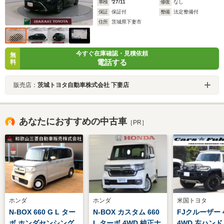
車検
'27/11
修復
なし
保証
保証付
整備
法定整備付
住所
茨城県下妻市
今すぐ在庫確認・見積依頼
無
電話する
料
販売店：
茨城トヨタ自動車株式会社 下妻店
あなたにおすすめの中古車
［PR］
ホンダ
ホンダ
米国トヨタ
N-BOX 660 G L ター
N-BOX カスタム 660
FJクルーザー 4
ボ ホンダセンシング
L ターボ 4WD 純正ナ
4WD 左ハン