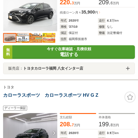
220.
209.
3
6
万円
万円
35,900
残価ローン
月々
円
年式
2020
年
走行
4.3
万km
車検
'27/10
修復
なし
保証
保証付
整備
法定整備付
住所
福岡県筑後市
今すぐ在庫確認・見積依頼
無
電話する
料
販売店：
トヨタカローラ福岡 八女インター店
トヨタ
カローラスポーツ カローラスポーツ HV G Z
ディーラー保証
支払総額
本体価格
208.
199.
7
8
万円
万円
年式
2020
年
走行
3.9
万km