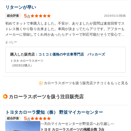
リターンが早い
5
総合評価
2024/01/13投稿
点
初めてネットで車購入しました。不安が、ありましたが質問は速攻回答でス
トレス無くやり取り出来ました。車両が決まってたらアリです。アフターも
メーカーに登録してくれ何かあったらディラーで対応可能だそうで安心で
す。 新古車狙いならおすすめです。
よっしー
購入した販売店：
コミコミ価格の中古車専門店 パッカーズ
トヨタ カローラスポーツ
（2023/12購入）
カローラスポーツを扱う販売店クチコミをもっと見る
カローラスポーツを扱う注目販売店
トヨタカローラ愛知（株） 野並マイカーセンター
5
総合評価
点
―天白マイカーセンターが野並店へお引越し―
3
トヨタ カローラスポーツの
掲載台数
台