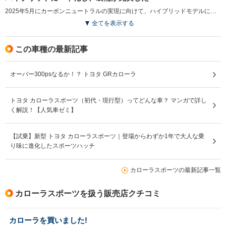
駆動方式
FF、4WD
FF、4WD
4WD
2025年5月にカーボンニュートラルの実現に向けて、ハイブリッドモデルに一本化される一部改良を行った。従来はメーカーオプションだった機能や装備が標準設定となり、商品力も向上している。G Zグレードに、ドライブレコーダーやバックガイドモニター、ブラインドスポットモニター、パーキングサポートブレーキ、デジタルキーやディスプレイオーディオplusが標準装備となり、Gグレードにブラインドスポットモニター、パーキングサポートブレーキ、16インチアルミホイールやLEDフォグランプなどが追加され、利便性が高められている。また、アクセサリーコンセント選択時には給電アタッチメントが標準装備された。（2025.5）
全てを表示する
この車種の最新記事
オーバー300psなるか！？ トヨタ GRカローラ
トヨタ カローラスポーツ（初代・現行型）ってどんな車？ マンガで詳し
く解説！【人気車ゼミ】
【試乗】新型 トヨタ カローラスポーツ｜登場からわずか1年で大人な乗
り味に進化したスポーツハッチ
カローラスポーツの最新記事一覧
カローラスポーツを扱う販売店クチコミ
カローラを買いました!