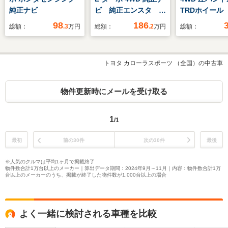
純正ナビ
ビ 純正エンスタ 純
TRDホイール 
正ドラレコ パドルシ
マフラー 社
98
186
総額：
.3
万円
総額：
.2
万円
総額：
フト リアカメラ フ
ライト テー
ルセグ LEDフォグ
ッツェリアフ
シートヒーター
ビ Bカメラ
トヨタ カローラスポーツ （全国）の中古車
エアブラシペ
物件更新時にメールを受け取る
1
/1
最初
前の30件
次の30件
最後
※人気のクルマは平均1ヶ月で掲載終了
物件数合計1万台以上のメーカー｜算出データ期間：2024年9月～11月｜内容：物件数合計1万
台以上のメーカーのうち、掲載が終了した物件数が1,000台以上の場合
よく一緒に検討される車種を比較