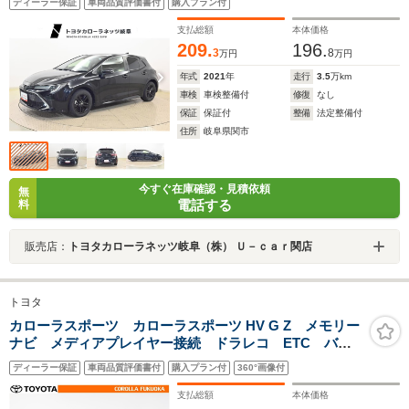
ディーラー保証
車両品質評価書付
購入プラン付
ンス スマートキー LEDヘッドライト
支払総額
本体価格
209.
196.
3
8
万円
万円
年式
2021
年
走行
3.5
万km
車検
車検整備付
修復
なし
保証
保証付
整備
法定整備付
住所
岐阜県関市
今すぐ在庫確認・見積依頼
無
電話する
料
販売店：
トヨタカローラネッツ岐阜（株） Ｕ－ｃａｒ関店
トヨタ
カローラスポーツ カローラスポーツ HV G Z メモリー
ナビ メディアプレイヤー接続 ドラレコ ETC バッ
クカメラ ブラインドスポットモニター クルーズコン
ディーラー保証
車両品質評価書付
購入プラン付
360°画像付
トロール スマートキー イモビライザー 純正アル
ミ LEDヘッドライト
支払総額
本体価格