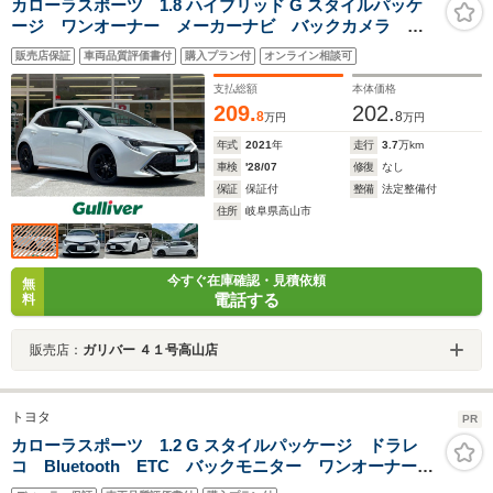
カローラスポーツ 1.8 ハイブリッド G スタイルパッケ
ージ ワンオーナー メーカーナビ バックカメラ 純
正ビルトインETC レーダークルーズコントロール 前
販売店保証
車両品質評価書付
購入プラン付
オンライン相談可
後コーナーセンサーオートマチックハイビーム レーン
キープアシスト プリクラッシュセーフティ USB充電
支払総額
本体価格
口
209.
202.
8
8
万円
万円
年式
2021
年
走行
3.7
万km
車検
'28/07
修復
なし
保証
保証付
整備
法定整備付
住所
岐阜県高山市
今すぐ在庫確認・見積依頼
無
電話する
料
販売店：
ガリバー ４１号高山店
トヨタ
PR
カローラスポーツ 1.2 G スタイルパッケージ ドラレ
コ Bluetooth ETC バックモニター ワンオーナー
車 ディスプレイオーディオ トヨタセーフティーセン