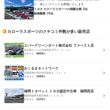
ジ 楽しいイベントも開催いたします
3
トヨタ カローラスポーツの
掲載台数
台
70
総掲載数
台
カローラスポーツのクチコミ件数が多い販売店
エバーグリーンオート株式会社 ファースト店
埼玉県さいたま市緑区東大門２－２－１２
9809
クチコミ：
件
おくるまネットワーク
兵庫県神戸市中央区港島９－１１－１
1609
クチコミ：
件
福岡トヨペット トヨタ認定中古車 福岡西店
福岡県福岡市西区橋本１－１３－６
1233
クチコミ：
件