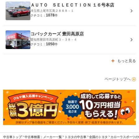
ＡＵＴＯ ＳＥＬＥＣＴＩＯＮ １６号本店
埼玉県上尾市瓦葺２８８８－１
1078
クチコミ：
件
コバックカーズ 豊田高原店
愛知県豊田市高原町３－３８－４
1050
クチコミ：
件
もっと見る
ページトップへ
中古車トップ
中古車検索：メーカー一覧
トヨタの中古車
全国のトヨタ
カローラスポーツの