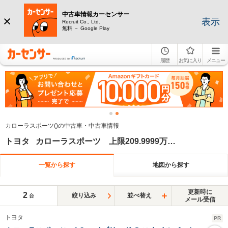
中古車情報カーセンサー
表示
Recruit Co., Ltd.
無料 － Google Play
履歴
お気に入り
メニュー
カローラスポーツ()の中古車・中古車情報
トヨタ カローラスポーツ 上限209.9999万円 下限200万円 上限2020年 下限2020年
一覧から探す
地図から探す
更新時に
2
絞り込み
並べ替え
台
メール受信
トヨタ
PR