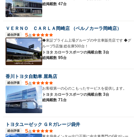
47
総掲載数
台
ＶＥＲＮＯ ＣＡＲＬＡ岡崎店 （ベルノカーラ岡崎店）
5
総合評価
点
◆東証プライム上場グループの中古車販売店です ◆グ
ループ5店舗 総在庫500台！
3
トヨタ カローラスポーツの
掲載台数
台
95
総掲載数
台
香川トヨタ自動車 屋島店
5
総合評価
点
お客様第一の心のこもったサービスを提供します。
3
トヨタ カローラスポーツの
掲載台数
台
71
総掲載数
台
トヨタユーゼック ＧＲガレージ袋井
5
総合評価
点
東名袋井インター出口正面に中古車専門のGRガレー