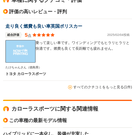
1.44m
1.46m
1.
評価の高いレビュー・評判
全幅
全幅
全
走り良く燃費も良い車英国ポリスカー
サイズ
1.75m
1.75m
1.
全長
全長
(全長x全幅x全高)
5
総合評価
2025/02/04投稿
点
4.5m
4.5m
4.
乗って楽しい車です。ワインディングでもヒラリヒラリと
快適です。燃費も良くて長距離でも疲れません。
ホイールベース
ホイールベース
ホイー
-m
-m
たけちゃんさん
（徳島県）
トヨタ カローラスポーツ
14.6～30.2km/L
14.6～29.5km/L
10.4～12.
└市街地:9.6～
└市街地:9.6～
└市街地:6
すべてのクチコミをもっと見る(1件)
28.6km/L
28.1km/L
9.0km/L
WLTCモード
└郊外:15.9～
└郊外:15.9～
└郊外:11.
燃費
34.0km/L
33.1km/L
12.8km/L
└高速道路:17.6～
└高速道路:17.6～
└高速道路:
カローラスポーツに関する関連情報
29.0km/L
28.2km/L
14.5km/L
この車種の最新モデル情報
排気量
1196～1797cc
1196～1986cc
1618cc
ハイブリッドに一本化し、装備が充実した