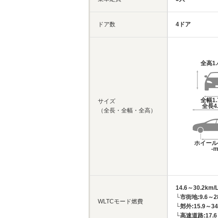
ドア数
4ドア
全高
1
全幅
1
サイズ
全長
4
（全長・全幅・全高）
ホイール
-
14.6～30.2km/
└市街地:9.6～28
WLTCモード燃費
└郊外:15.9～34
└高速道路:17.6～