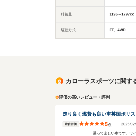
排気量
1196～1797cc
駆動方式
FF、4WD
カローラスポーツに関す
評価の高いレビュー・評判
走り良く燃費も良い車英国ポリス
5
2025/0
総合評価
点
乗って楽しい車です。ワ