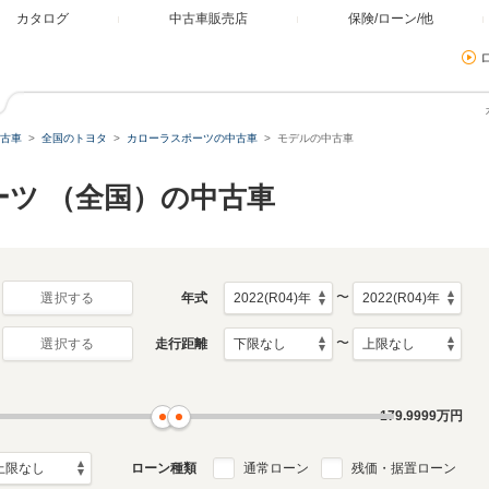
カタログ
中古車販売店
保険/ローン/他
古車
全国のトヨタ
カローラスポーツの中古車
モデルの中古車
ーツ （全国）の中古車
〜
年式
選択する
〜
走行距離
選択する
179.9999
万円
ローン種類
通常ローン
残価・据置ローン