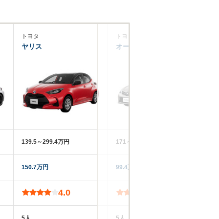
トヨタ
トヨタ
マ
ヤリス
オーリス
M
139.5～299.4万円
171～370.9万円
20
150.7万円
99.4万円
19
4.0
3.9
5人
5人
5