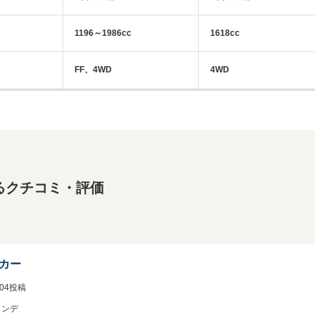
1196～1986cc
1618cc
FF、4WD
4WD
るクチコミ・評価
カー
2/04投稿
インデ