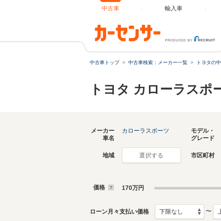
中古車
輸入車
中古車トップ
中古車検索：メーカー一覧
トヨタの中
トヨタ カローラスポ
メーカー
カローラスポーツ
モデル・
車名
グレード
地域
市区町村
選択する
価格
170
万円
〜
ローン月々支払い価格