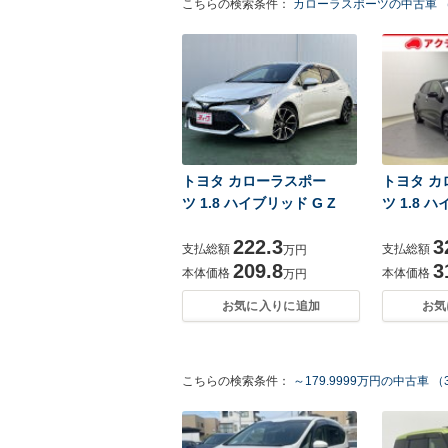
こちらの検索条件：
カローラスポーツの中古車 （
トヨタ カローラスポー
トヨタ カ
ツ 1.8 ハイブリッド G Z
ツ 1.8 
222.3
3
支払総額
支払総額
万円
209.8
3
本体価格
本体価格
万円
お気に入りに追加
お気
こちらの検索条件：
～179.9999万円の中古車 （