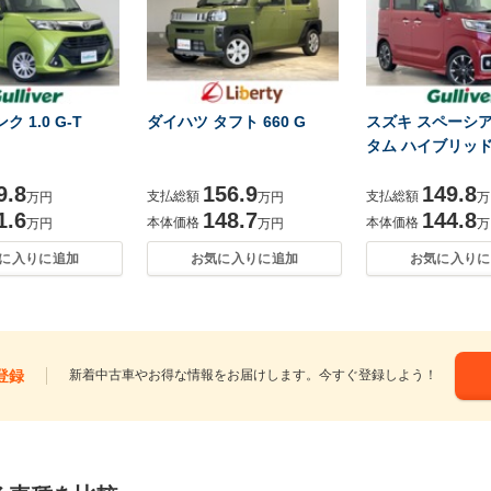
 1.0 G-T
ダイハツ タフト 660 G
スズキ スペーシア 
タム ハイブリッド
9.8
156.9
149.8
支払総額
支払総額
万円
万円
万
1.6
148.7
144.8
本体価格
本体価格
万円
万円
万
に入りに追加
お気に入りに追加
お気に入りに
登録
新着中古車やお得な情報をお届けします。今すぐ登録しよう！