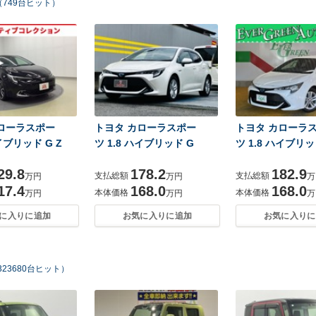
749台ヒット）
ローラスポー
トヨタ カローラスポー
トヨタ カローラ
ハイブリッド G Z
ツ 1.8 ハイブリッド G
ツ 1.8 ハイブリッ
29.8
178.2
182.9
支払総額
支払総額
万円
万円
万
17.4
168.0
168.0
本体価格
本体価格
万円
万円
万
に入りに追加
お気に入りに追加
お気に入りに
323680台ヒット）