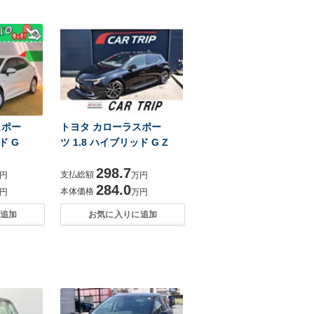
スポー
トヨタ カローラスポー
ド G
ツ 1.8 ハイブリッド G Z
298.7
支払総額
円
万円
284.0
本体価格
円
万円
追加
お気に入りに追加