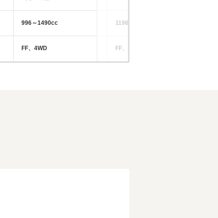
996～1490cc
1196～1797cc
14
FF、4WD
FF、4WD
FF