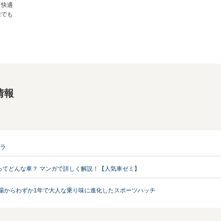
と快適
離でも
情報
ーラ
ってどんな車？ マンガで詳しく解説！【人気車ゼミ】
登場からわずか1年で大人な乗り味に進化したスポーツハッチ