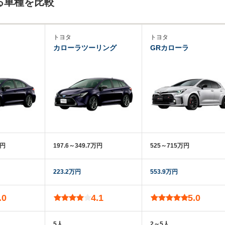
る車種を比較
トヨタ
トヨタ
カローラツーリング
GRカローラ
万円
197.6～349.7万円
525～715万円
223.2万円
553.9万円
.0
4.1
5.0
5人
2～5人