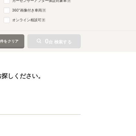
カーセンサーアフター保証対象車
360
°画像付き車両
オンライン相談可
0
条件をクリア
台 検索する
お探しください。