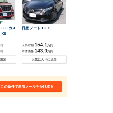
660 カス
日産 ノート 1.2 X
 XS
154.1
支払総額
円
万円
143.0
本体価格
円
万円
追加
お気に入りに追加
この条件で新着メールを受け取る