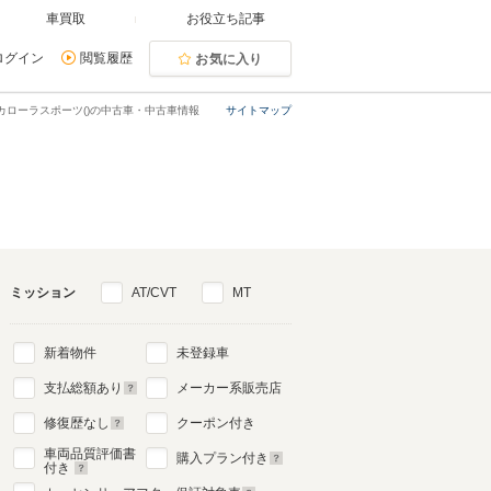
車買取
お役立ち記事
ログイン
閲覧履歴
お気に入り
カローラスポーツ()の中古車・中古車情報
サイトマップ
ミッション
AT/CVT
MT
新着物件
未登録車
支払総額あり
メーカー系販売店
修復歴なし
クーポン付き
車両品質評価書
購入プラン付き
付き