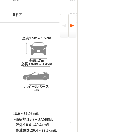
5ドア
5ドア
5
全高
1.5m～1.52m
全高
1.46m～1.51m
全幅
1.7m
全幅
1.76m～1.77m
全長
3.94m～3.95m
全長
4.28m～4.4m
ホイールベース
ホイールベース
-m
-m
18.0～36.0km/L
14
└市街地:13.7～37.5km/L
└市
-
└郊外:18.4～40.4km/L
└郊
└高速道路:20.4～33.6km/L
└高