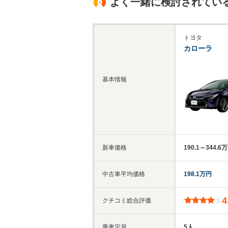
よく一緒に検討されてい
トヨタ
カローラ
基本情報
新車価格
190.1～344.6
中古車平均価格
198.1万円
4
クチコミ総合評価
乗車定員
5人