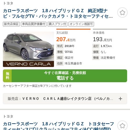
トヨタ
カローラスポーツ 1.8 ハイブリッド G Z 純正9型ナ
ビ・フルセグTV・バックカメラ・トヨタセーフティセン
ス・クリアランスソナー・レーンキープアシスト・レー
販売店保証
車両品質評価書付
購入プラン付
オンライン相談可
ダークルーズコントロール・LEDヘッドライト・純正18
インチアルミホイール・ETC
支払総額
本体価格
207.
193.
6
8
万円
万円
年式
2018
年
走行
1.9
万km
車検
'27/11
修復
なし
保証
保証付
整備
法定整備付
住所
埼玉県越谷市
今すぐ在庫確認・見積依頼
無
電話する
料
カーセンサーアフター保証がBプランに付いています
販売店：
ＶＥＲＮＯ ＣＡＲＬＡ越谷レイクタウン店 （ベルノカーラ越谷レイクタウン店）
トヨタ
カローラスポーツ 1.8 ハイブリッド G Z トヨタセーフ
ティーセンス/プリクラッシュセーフティ/ACC/純10型DA/