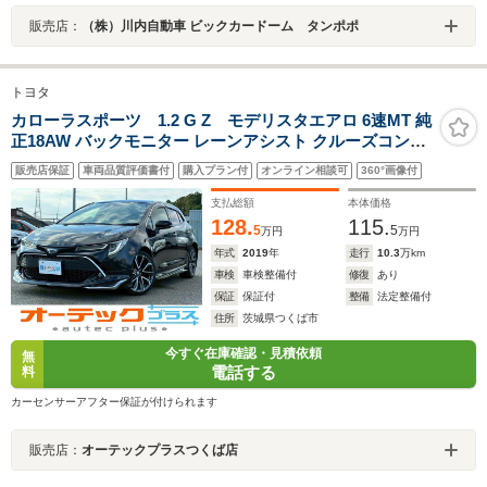
販売店：
（株）川内自動車 ビックカードーム タンポポ
トヨタ
カローラスポーツ 1.2 G Z モデリスタエアロ 6速MT 純
正18AW バックモニター レーンアシスト クルーズコント
ロール LEDヘッドライト ETC
販売店保証
車両品質評価書付
購入プラン付
オンライン相談可
360°画像付
支払総額
本体価格
128.
115.
5
5
万円
万円
年式
2019
年
走行
10.3
万km
車検
車検整備付
修復
あり
保証
保証付
整備
法定整備付
住所
茨城県つくば市
今すぐ在庫確認・見積依頼
無
電話する
料
カーセンサーアフター保証が付けられます
販売店：
オーテックプラスつくば店