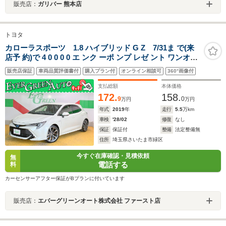
販売店：
ガリバー 熊本店
トヨタ
カローラスポーツ 1.8 ハイブリッド G Z 7/31ま で(来
店予 約)で 4 0 0 0 0 エ ンク ーポ ンプ レゼ ント ワンオー
ナー 禁煙車 純正SDナビ トヨタセーフティ ETC スマート
販売店保証
車両品質評価書付
購入プラン付
オンライン相談可
360°画像付
キー Bluetooth CD DVD LEDライト
支払総額
本体価格
172.
158.
9
0
万円
万円
年式
2019
年
走行
5.5
万km
車検
'28/02
修復
なし
保証
保証付
整備
法定整備無
住所
埼玉県さいたま市緑区
今すぐ在庫確認・見積依頼
無
電話する
料
カーセンサーアフター保証がBプランに付いています
販売店：
エバーグリーンオート株式会社 ファースト店