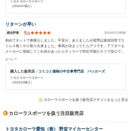
トヨタ カローラスポーツ
（2024/07購入）
リターンが早い
5
総合評価
2024/01/13投稿
点
初めてネットで車購入しました。不安が、ありましたが質問は速攻回答でス
トレス無くやり取り出来ました。車両が決まってたらアリです。アフターも
メーカーに登録してくれ何かあったらディラーで対応可能だそうで安心で
す。 新古車狙いならおすすめです。
よっしー
購入した販売店：
コミコミ価格の中古車専門店 パッカーズ
トヨタ カローラスポーツ
（2023/12購入）
カローラスポーツを扱う販売店クチコミをもっと見る
カローラスポーツを扱う注目販売店
トヨタカローラ愛知（株） 野並マイカーセンター