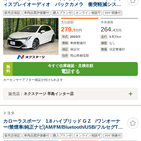
ィスプレイオーディオ バックカメラ 衝突軽減システ
ム 禁煙車 シートヒーター LEDヘッドライト レー
販売店保証
車両品質評価書付
購入プラン付
オンライン相談可
360°画像付
ダークルーズコントロール クリアランスソナー 純正
18インチアルミホイール
支払総額
本体価格
279.
264.
9
4
万円
万円
年式
2023
年
走行
3.5
万km
車検
車検整備付
修復
なし
保証
保証付
整備
法定整備付
住所
岡山県都窪郡
今すぐ在庫確認・見積依頼
無
電話する
料
カーセンサーアフター保証が付けられます
販売店：
ネクステージ 早島インター店
トヨタ
カローラスポーツ 1.8 ハイブリッド G Z /ワンオーナ
ー/禁煙車/純正ナビ(AM/FM/Bluetooth/USB/フルセグTV)/
バックカメラ/レーダークルーズコントロール/ビルトイン
販売店保証
車両品質評価書付
購入プラン付
オンライン相談可
360°画像付
ETC2.0/モデリスタエアロ/ステアリングヒーター/D+Nシ