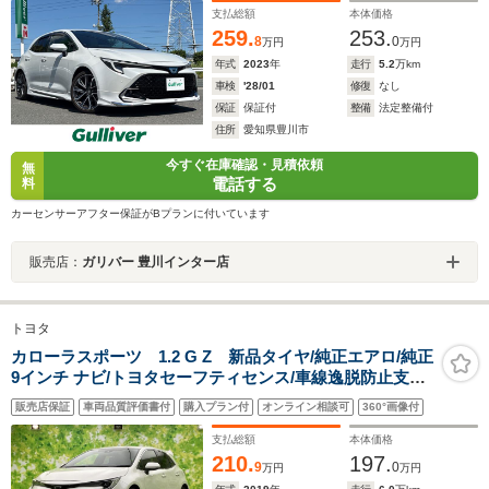
ートヒート/プリクラッシュ
支払総額
本体価格
259.
253.
8
0
万円
万円
年式
2023
年
走行
5.2
万km
車検
'28/01
修復
なし
保証
保証付
整備
法定整備付
住所
愛知県豊川市
今すぐ在庫確認・見積依頼
無
電話する
料
カーセンサーアフター保証がBプランに付いています
販売店：
ガリバー 豊川インター店
トヨタ
カローラスポーツ 1.2 G Z 新品タイヤ/純正エアロ/純正
9インチ ナビ/トヨタセーフティセンス/車線逸脱防止支援
システム/ドライブレコーダー 社外/ヘッドランプ
販売店保証
車両品質評価書付
購入プラン付
オンライン相談可
360°画像付
LED/Bluetooth接続/ETC
支払総額
本体価格
210.
197.
9
0
万円
万円