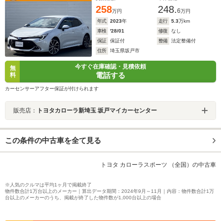
258
248.
6
万円
万円
年式
2023
年
走行
5.3
万km
車検
'28/01
修復
なし
保証
保証付
整備
法定整備付
住所
埼玉県坂戸市
今すぐ在庫確認・見積依頼
無
電話する
料
カーセンサーアフター保証が付けられます
販売店：
トヨタカローラ新埼玉 坂戸マイカーセンター
この条件の中古車を全て見る
トヨタ カローラスポーツ （全国）の中古車
※人気のクルマは平均1ヶ月で掲載終了
物件数合計1万台以上のメーカー｜算出データ期間：2024年9月～11月｜内容：物件数合計1万
台以上のメーカーのうち、掲載が終了した物件数が1,000台以上の場合