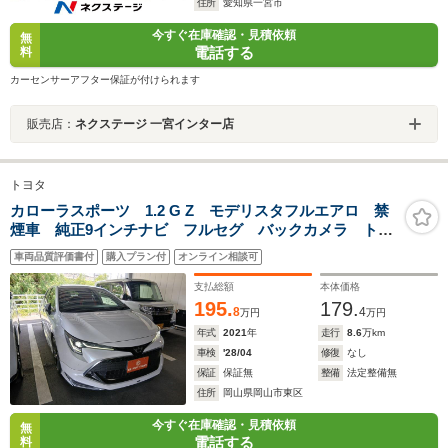
住所
愛知県一宮市
今すぐ在庫確認・見積依頼
無
電話する
料
カーセンサーアフター保証が付けられます
販売店：
ネクステージ 一宮インター店
トヨタ
カローラスポーツ 1.2 G Z モデリスタフルエアロ 禁
煙車 純正9インチナビ フルセグ バックカメラ トヨ
タセーフティセンス アダプティブクルーズコントロー
車両品質評価書付
購入プラン付
オンライン相談可
ル ハーフレザーシート シートヒーター クリアラン
スソナー ETC
支払総額
本体価格
195.
179.
8
4
万円
万円
年式
2021
年
走行
8.6
万km
車検
'28/04
修復
なし
保証
保証無
整備
法定整備無
住所
岡山県岡山市東区
今すぐ在庫確認・見積依頼
無
電話する
料