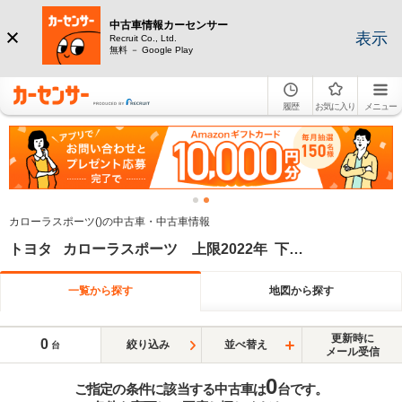
中古車情報カーセンサー
表示
Recruit Co., Ltd.
無料 － Google Play
履歴
お気に入り
メニュー
カローラスポーツ()の中古車・中古車情報
トヨタ カローラスポーツ 上限2022年 下限2022年
一覧から探す
地図から探す
更新時に
0
絞り込み
並べ替え
台
メール受信
0
ご指定の条件に該当する中古車は
台です。