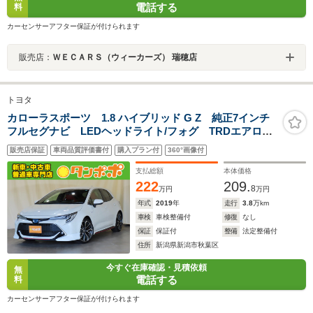
電話する
料
カーセンサーアフター保証が付けられます
販売店：
ＷＥＣＡＲＳ（ウィーカーズ） 瑞穂店
トヨタ
カローラスポーツ 1.8 ハイブリッド G Z 純正7インチ
フルセグナビ LEDヘッドライト/フォグ TRDエアロ
(F/S/R) スマートキー 純正アルミホイール
販売店保証
車両品質評価書付
購入プラン付
360°画像付
支払総額
本体価格
222
209.
8
万円
万円
年式
2019
年
走行
3.8
万km
車検
車検整備付
修復
なし
保証
保証付
整備
法定整備付
住所
新潟県新潟市秋葉区
今すぐ在庫確認・見積依頼
無
電話する
料
カーセンサーアフター保証が付けられます