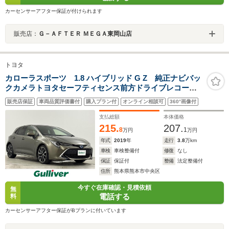
カーセンサーアフター保証が付けられます
販売店：
Ｇ－ＡＦＴＥＲ ＭＥＧＡ東岡山店
トヨタ
カローラスポーツ 1.8 ハイブリッド G Z 純正ナビバッ
クカメラトヨタセーフティセンス前方ドライブレコーダ
ービルトインETCハーフレザーシートD/Nシートヒーター
販売店保証
車両品質評価書付
購入プラン付
オンライン相談可
360°画像付
オートライトLEDヘッドライト電動パーキングオートホ
ールドプッシュスタート
支払総額
本体価格
215.
207.
8
1
万円
万円
年式
2019
年
走行
3.8
万km
車検
車検整備付
修復
なし
保証
保証付
整備
法定整備付
住所
熊本県熊本市中央区
今すぐ在庫確認・見積依頼
無
電話する
料
カーセンサーアフター保証がBプランに付いています