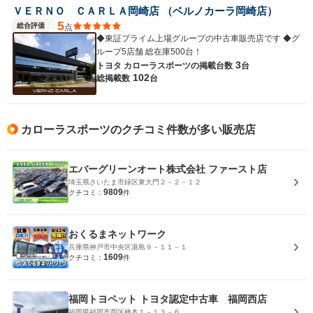
ＶＥＲＮＯ ＣＡＲＬＡ岡崎店 （ベルノカーラ岡崎店）
5
総合評価
点
◆東証プライム上場グループの中古車販売店です ◆グ
ループ5店舗 総在庫500台！
3
トヨタ カローラスポーツの
掲載台数
台
102
総掲載数
台
カローラスポーツのクチコミ件数が多い販売店
エバーグリーンオート株式会社 ファースト店
埼玉県さいたま市緑区東大門２－２－１２
9809
クチコミ：
件
おくるまネットワーク
兵庫県神戸市中央区港島９－１１－１
1609
クチコミ：
件
福岡トヨペット トヨタ認定中古車 福岡西店
福岡県福岡市西区橋本１－１３－６