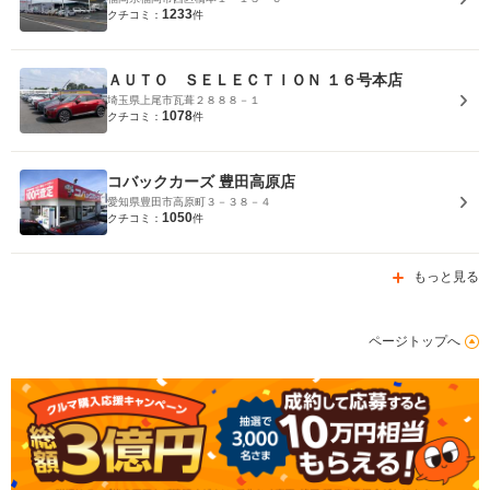
1233
クチコミ：
件
ＡＵＴＯ ＳＥＬＥＣＴＩＯＮ １６号本店
埼玉県上尾市瓦葺２８８８－１
1078
クチコミ：
件
コバックカーズ 豊田高原店
愛知県豊田市高原町３－３８－４
1050
クチコミ：
件
もっと見る
ページトップへ