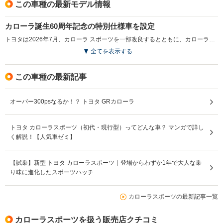
この車種の最新モデル情報
排気量
1196～1797cc
1196～1986cc
1618cc
カローラ誕生60周年記念の特別仕様車を設定
駆動方式
FF、4WD
FF、4WD
4WD
トヨタは2026年7月、カローラ スポーツを一部改良するとともに、カローラ誕生60周年を記念した特別仕様車「G Z アクティブ エレガンス」を発売した。特別仕様車は専用内装色のシャトー×ブラックを採用した他、スモークシルバー加飾やアルミペダルを装備。さらに60周年記念ロゴステッカーやロゴマーク付きインストルメントパネルを備え、特別感を高めた。ボディカラーにはブラック×マスタードの専用色も設定された。一部改良では「G Z」グレードに225/40R18タイヤと18インチアルミホイールを標準装備し、商品力を向上。また、ダークブルーマイカやニュートラルブラックなどの新色に加え、ブラック×プラチナホワイトパールマイカ、ブラック×エモーショナルレッドIIIといったツートーンカラーも追加された。（2026.7）
全てを表示する
この車種の最新記事
オーバー300psなるか！？ トヨタ GRカローラ
トヨタ カローラスポーツ（初代・現行型）ってどんな車？ マンガで詳し
く解説！【人気車ゼミ】
【試乗】新型 トヨタ カローラスポーツ｜登場からわずか1年で大人な乗
り味に進化したスポーツハッチ
カローラスポーツの最新記事一覧
カローラスポーツを扱う販売店クチコミ