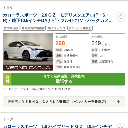
トヨタ
カローラスポーツ 2.0 G Z モデリスタエアロ(F・S・
R)・純正10.5インチDAナビ・フルセグTV・バックカメ
ラ・トヨタセーフティS・障害物センサー・シートヒータ
販売店保証
車両品質評価書付
購入プラン付
オンライン相談可
ー・BSM・LED・スマートキー・純正AW・ETC2.0・ド
ラレコ
支払総額
本体価格
268
249.
8
万円
万円
年式
2023
年
走行
1.5
万km
車検
車検整備付
修復
なし
保証
保証付
整備
法定整備付
住所
愛知県豊川市
今すぐ在庫確認・見積依頼
無
電話する
料
カーセンサーアフター保証がBプランに付いています
販売店：
ＶＥＲＮＯ ＣＡＲＬＡ豊川店 （ベルノカーラ豊川店）
トヨタ
カローラスポーツ 1.8 ハイブリッド G Z 10.5インチデ