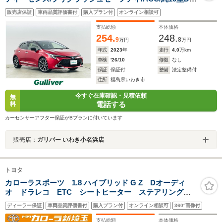
フルセグTV/ヘッドアップディスプレイ/バックカメラ/シ
販売店保証
車両品質評価書付
購入プラン付
オンライン相談可
ートヒーター(D/N)/ETC2.0/ステアリングスイッチ/BSM
支払総額
本体価格
254.
248.
9
8
万円
万円
年式
2023
年
走行
4.0
万km
車検
'26/10
修復
なし
保証
保証付
整備
法定整備付
住所
福島県いわき市
今すぐ在庫確認・見積依頼
無
電話する
料
カーセンサーアフター保証がBプランに付いています
販売店：
ガリバー いわき小名浜店
トヨタ
カローラスポーツ 1.8 ハイブリッド G Z Dオーディ
オ ドラレコ ETC シートヒーター ステアリングヒ
ーター
ディーラー保証
車両品質評価書付
購入プラン付
オンライン相談可
360°画像付
支払総額
本体価格