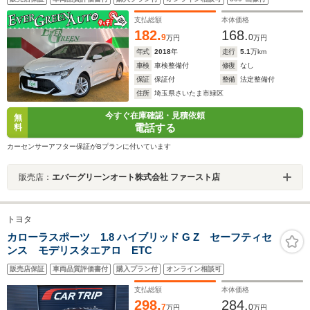
スマートキー プッシュスタート LEDライト フォグ 横滑
り防止装置 オートライト
支払総額
本体価格
182.
168.
9
0
万円
万円
年式
2018
年
走行
5.1
万km
車検
車検整備付
修復
なし
保証
保証付
整備
法定整備付
住所
埼玉県さいたま市緑区
今すぐ在庫確認・見積依頼
無
電話する
料
カーセンサーアフター保証がBプランに付いています
販売店：
エバーグリーンオート株式会社 ファースト店
トヨタ
カローラスポーツ 1.8 ハイブリッド G Z セーフティセ
ンス モデリスタエアロ ETC
販売店保証
車両品質評価書付
購入プラン付
オンライン相談可
支払総額
本体価格
298.
284.
7
0
万円
万円