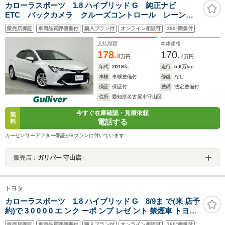
カローラスポーツ 1.8 ハイブリッド G 純正ナビ
ETC バックカメラ クルーズコントロール レーンキ
ープアシスト オートマチックハイビーム 純正アルミ
販売店保証
車両品質評価書付
購入プラン付
オンライン相談可
360°画像付
ホイール コーナーセンサー LEDオートライト ウィ
ンカー付き電格ミラー 衝突軽減
支払総額
本体価格
178.
170.
8
2
万円
万円
年式
2019
年
走行
5.6
万km
車検
車検整備付
修復
なし
保証
保証付
整備
法定整備付
住所
愛知県名古屋市守山区
今すぐ在庫確認・見積依頼
無
電話する
料
カーセンサーアフター保証がBプランに付いています
販売店：
ガリバー 守山店
トヨタ
カローラスポーツ 1.8 ハイブリッド G 8/9ま で(来 店予
約)で 3 0 0 0 0 エ ンク ーポ ンプ レゼ ント 禁煙車 トヨタ
セーフティセンス 純正SDナビ Bluetooth バックカメラ
販売店保証
車両品質評価書付
購入プラン付
オンライン相談可
360°画像付