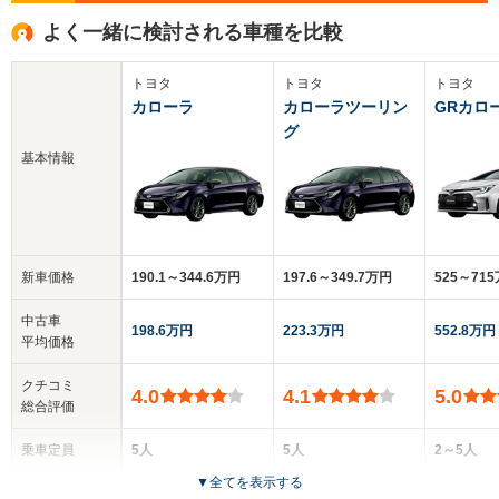
よく一緒に検討される車種を比較
トヨタ
トヨタ
トヨタ
カローラ
カローラツーリン
GRカロ
グ
基本情報
新車価格
190.1～344.6万円
197.6～349.7万円
525～71
中古車
198.6万円
223.3万円
552.8万円
平均価格
クチコミ
4.0
4.1
5.0
総合評価
乗車定員
5人
5人
2～5人
▼
全てを表示する
ドア数
4ドア
5ドア
5ドア