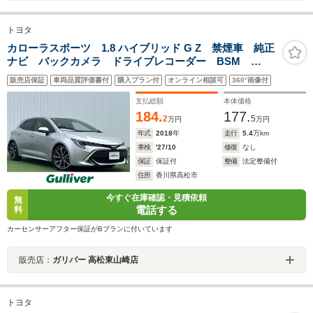
トヨタ
カローラスポーツ 1.8 ハイブリッド G Z 禁煙車 純正
ナビ バックカメラ ドライブレコーダー BSM
ETC クリアランスソナー レーダークルーズコントロ
販売店保証
車両品質評価書付
購入プラン付
オンライン相談可
360°画像付
ール LEDヘッドライト オートハイビーム トヨタセ
ーフティセンス レーンキープアシスト
支払総額
本体価格
184.
177.
2
5
万円
万円
年式
2018
年
走行
5.4
万km
車検
'27/10
修復
なし
保証
保証付
整備
法定整備付
住所
香川県高松市
今すぐ在庫確認・見積依頼
無
電話する
料
カーセンサーアフター保証がBプランに付いています
販売店：
ガリバー 高松東山崎店
トヨタ