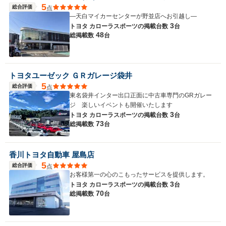
5
総合評価
点
―天白マイカーセンターが野並店へお引越し―
3
トヨタ カローラスポーツの
掲載台数
台
48
総掲載数
台
トヨタユーゼック ＧＲガレージ袋井
5
総合評価
点
東名袋井インター出口正面に中古車専門のGRガレー
ジ 楽しいイベントも開催いたします
3
トヨタ カローラスポーツの
掲載台数
台
73
総掲載数
台
香川トヨタ自動車 屋島店
5
総合評価
点
お客様第一の心のこもったサービスを提供します。
3
トヨタ カローラスポーツの
掲載台数
台
70
総掲載数
台