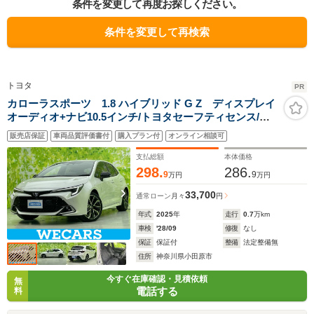
条件を変更して再度お探しください。
条件を変更して再検索
トヨタ
PR
カローラスポーツ 1.8 ハイブリッド G Z ディスプレイ
オーディオ+ナビ10.5インチ/トヨタセーフティセンス/シ
ートヒーター/車線逸脱防止支援システム/ヘッドランプ
販売店保証
車両品質評価書付
購入プラン付
オンライン相談可
LED/USBジャック/Bluetooth接続/ETC
支払総額
本体価格
298.
286.
9
9
万円
万円
33,700
通常ローン
月々
円
年式
2025
年
走行
0.7
万km
車検
'28/09
修復
なし
保証
保証付
整備
法定整備無
住所
神奈川県小田原市
今すぐ在庫確認・見積依頼
無
電話する
料