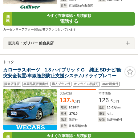
住所
宮城県仙台市泉区
今すぐ在庫確認・見積依頼
無
電話する
料
カーセンサーアフター保証がBプランに付いています
販売店：
ガリバー 仙台泉店
トヨタ
カローラスポーツ 1.8 ハイブリッド G 純正 SDナビ/衝
突安全装置/車線逸脱防止支援システム/ドライブレコーダ
ー 社外/ヘッドランプ LED/Bluetooth接続/ETC2.0/EBD付
販売店保証
車両品質評価書付
購入プラン付
オンライン相談可
360°画像付
ABS/横滑り防止装置
支払総額
本体価格
137.
126.
8
5
万円
万円
年式
2018
年
走行
10.0
万km
車検
'27/10
修復
なし
保証
保証付
整備
法定整備付
住所
岐阜県瑞穂市
今すぐ在庫確認・見積依頼
無