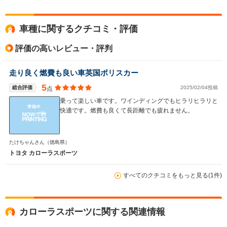
全高
全高
全
車種に関するクチコミ・評価
1.44m
1.46m
1.
評価の高いレビュー・評判
全幅
全幅
全
走り良く燃費も良い車英国ポリスカー
サイズ
1.75m
1.75m
1.
全長
全長
(全長x全幅x全高)
5
総合評価
2025/02/04投稿
点
4.5m
4.5m
4.
乗って楽しい車です。ワインディングでもヒラリヒラリと
快適です。燃費も良くて長距離でも疲れません。
ホイールベース
ホイールベース
ホイー
-m
-m
たけちゃんさん
（徳島県）
トヨタ カローラスポーツ
14.6～30.2km/L
14.6～29.5km/L
10.4～12.
└市街地:9.6～
└市街地:9.6～
└市街地:6
すべてのクチコミをもっと見る(1件)
28.6km/L
28.1km/L
9.0km/L
WLTCモード
└郊外:15.9～
└郊外:15.9～
└郊外:11.
燃費
34.0km/L
33.1km/L
12.8km/L
└高速道路:17.6～
└高速道路:17.6～
└高速道路:
カローラスポーツに関する関連情報
29.0km/L
28.2km/L
14.5km/L