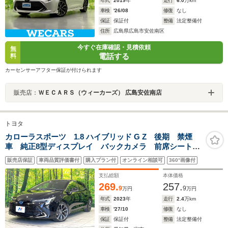
年式
2019
年
走行
6.0
万km
車検
'26/08
修復
なし
保証
保証付
整備
法定整備付
住所
広島県広島市安佐南区
今すぐ在庫確認・見積依頼
無
電話する
料
カーセンサーアフター保証が付けられます
販売店：
ＷＥＣＡＲＳ（ウィーカーズ） 広島安佐南店
トヨタ
カローラスポーツ 1.8 ハイブリッド G Z 後期 禁煙
車 純正8型ディスプレイ バックカメラ 前席シートヒ
ーター 電子パーキングブレーキ 衝突被害軽減システ
販売店保証
車両品質評価書付
購入プラン付
オンライン相談可
360°画像付
ム レーダークルーズ 車線逸脱警報 ETC ドライブ
レコーダー オートエアコン
支払総額
本体価格
269.
257.
9
9
万円
万円
年式
2023
年
走行
2.4
万km
車検
'27/10
修復
なし
保証
保証付
整備
法定整備付