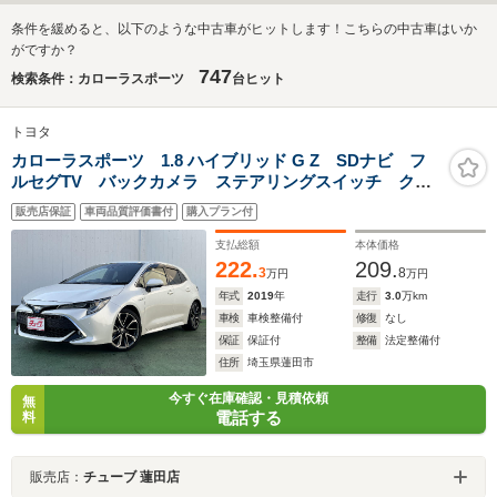
条件を緩めると、以下のような中古車がヒットします！こちらの中古車はいか
がですか？
747
検索条件：カローラスポーツ
台ヒット
トヨタ
カローラスポーツ 1.8 ハイブリッド G Z SDナビ フ
ルセグTV バックカメラ ステアリングスイッチ クル
ーズコントロール ビルトインETC プリクラッシュセ
販売店保証
車両品質評価書付
購入プラン付
ーフティー オートハイビーム LEDヘッドライト
LEDフォグランプ 電動パーキング
支払総額
本体価格
222.
209.
3
8
万円
万円
年式
2019
年
走行
3.0
万km
車検
車検整備付
修復
なし
保証
保証付
整備
法定整備付
住所
埼玉県蓮田市
今すぐ在庫確認・見積依頼
無
電話する
料
販売店：
チューブ 蓮田店