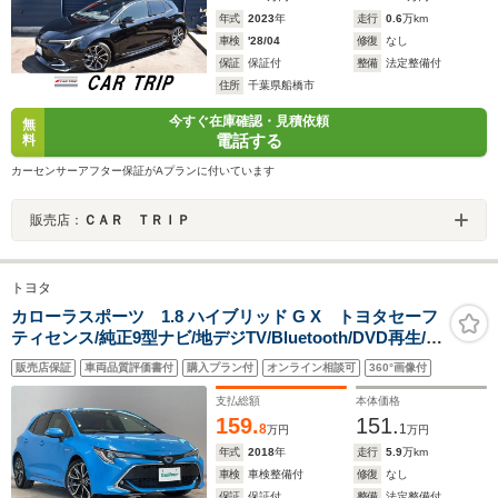
年式
2023
年
走行
0.6
万km
車検
'28/04
修復
なし
保証
保証付
整備
法定整備付
住所
千葉県船橋市
今すぐ在庫確認・見積依頼
無
電話する
料
カーセンサーアフター保証がAプランに付いています
販売店：
ＣＡＲ ＴＲＩＰ
トヨタ
カローラスポーツ 1.8 ハイブリッド G X トヨタセーフ
ティセンス/純正9型ナビ/地デジTV/Bluetooth/DVD再生/ブ
ラインドスポットモニター/バックカメラ/ドライブレコー
販売店保証
車両品質評価書付
購入プラン付
オンライン相談可
360°画像付
ダー/ビルトインETC2.0/電子パーキング/オートブレーキ
ホールド/シートヒーター/禁煙車
支払総額
本体価格
159.
151.
8
1
万円
万円
年式
2018
年
走行
5.9
万km
車検
車検整備付
修復
なし
保証
保証付
整備
法定整備付