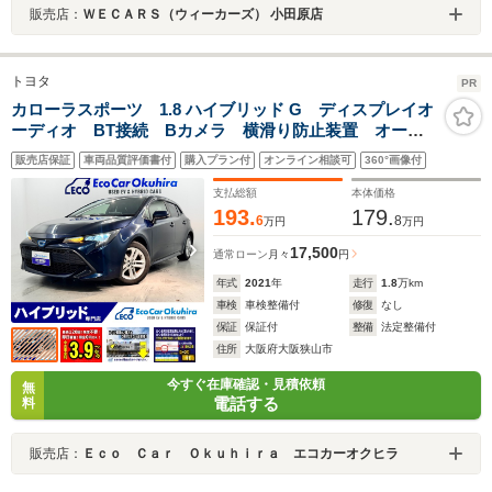
販売店：
ＷＥＣＡＲＳ（ウィーカーズ） 小田原店
トヨタ
PR
カローラスポーツ 1.8 ハイブリッド G ディスプレイオ
ーディオ BT接続 Bカメラ 横滑り防止装置 オート
マチックハイビーム ETC クルコン レーンキープア
販売店保証
車両品質評価書付
購入プラン付
オンライン相談可
360°画像付
シスト クリアランスソナー スペアキー ブラインド
スポットモニター
支払総額
本体価格
193.
179.
6
8
万円
万円
17,500
通常ローン
月々
円
年式
2021
年
走行
1.8
万km
車検
車検整備付
修復
なし
保証
保証付
整備
法定整備付
住所
大阪府大阪狭山市
今すぐ在庫確認・見積依頼
無
電話する
料
販売店：
Ｅｃｏ Ｃａｒ Ｏｋｕｈｉｒａ エコカーオクヒラ