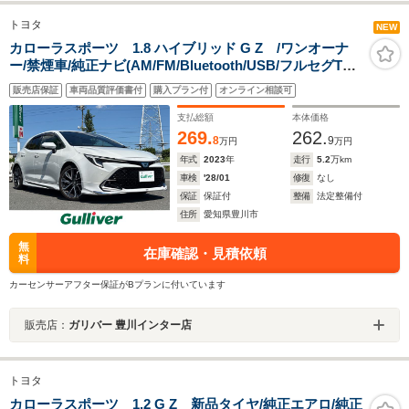
トヨタ
NEW
カローラスポーツ 1.8 ハイブリッド G Z /ワンオーナ
ー/禁煙車/純正ナビ(AM/FM/Bluetooth/USB/フルセグTV)/
バックカメラ/レーダークルーズコントロール/ビルトイン
販売店保証
車両品質評価書付
購入プラン付
オンライン相談可
ETC2.0/モデリスタエアロ/ステアリングヒーター/D+Nシ
ートヒート/プリクラッシュ
支払総額
本体価格
269.
262.
8
9
万円
万円
年式
2023
年
走行
5.2
万km
車検
'28/01
修復
なし
保証
保証付
整備
法定整備付
住所
愛知県豊川市
無
在庫確認・見積依頼
料
カーセンサーアフター保証がBプランに付いています
販売店：
ガリバー 豊川インター店
トヨタ
カローラスポーツ 1.2 G Z 新品タイヤ/純正エアロ/純正