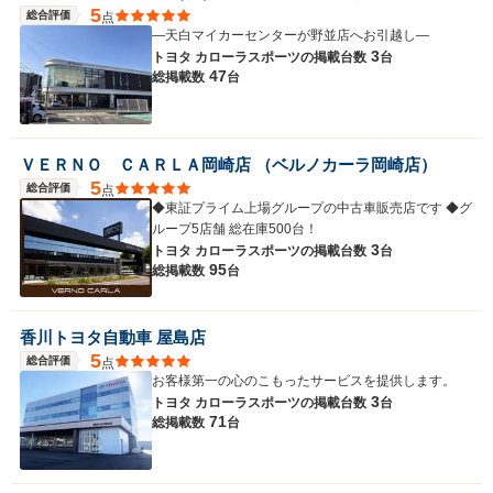
5
総合評価
点
―天白マイカーセンターが野並店へお引越し―
3
トヨタ カローラスポーツの
掲載台数
台
47
総掲載数
台
ＶＥＲＮＯ ＣＡＲＬＡ岡崎店 （ベルノカーラ岡崎店）
5
総合評価
点
◆東証プライム上場グループの中古車販売店です ◆グ
ループ5店舗 総在庫500台！
3
トヨタ カローラスポーツの
掲載台数
台
95
総掲載数
台
香川トヨタ自動車 屋島店
5
総合評価
点
お客様第一の心のこもったサービスを提供します。
3
トヨタ カローラスポーツの
掲載台数
台
71
総掲載数
台