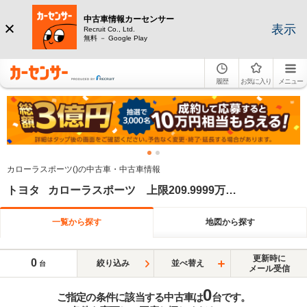
中古車情報カーセンサー
表示
Recruit Co., Ltd.
無料 － Google Play
履歴
お気に入り
メニュー
カローラスポーツ()の中古車・中古車情報
トヨタ カローラスポーツ 上限209.9999万円 下限200万円 上限2025年 下限2025年
一覧から探す
地図から探す
更新時に
0
絞り込み
並べ替え
台
メール受信
0
ご指定の条件に該当する中古車は
台です。