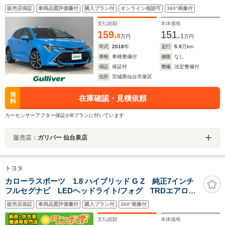
ラインドスポットモニター/バックカメラ/ドライブレコー
販売店保証
車両品質評価書付
購入プラン付
オンライン相談可
360°画像付
ダー/ビルトインETC2.0/電子パーキング/オートブレーキ
ホールド/シートヒーター/禁煙車
支払総額
本体価格
159.
151.
8
1
万円
万円
年式
2018
年
走行
5.9
万km
車検
車検整備付
修復
なし
保証
保証付
整備
法定整備付
住所
宮城県仙台市泉区
無
在庫確認・見積依頼
料
カーセンサーアフター保証がBプランに付いています
販売店：
ガリバー 仙台泉店
トヨタ
カローラスポーツ 1.8 ハイブリッド G Z 純正7インチ
フルセグナビ LEDヘッドライト/フォグ TRDエアロ
(F/S/R) スマートキー 純正アルミホイール
販売店保証
車両品質評価書付
購入プラン付
360°画像付
支払総額
本体価格