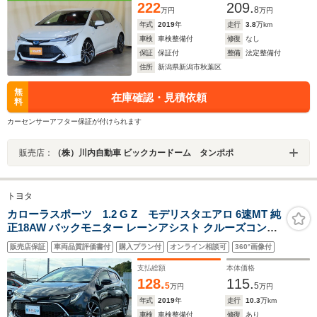
222
209.
8
万円
万円
年式
2019
年
走行
3.8
万km
車検
車検整備付
修復
なし
保証
保証付
整備
法定整備付
住所
新潟県新潟市秋葉区
無
在庫確認・見積依頼
料
カーセンサーアフター保証が付けられます
販売店：
（株）川内自動車 ビックカードーム タンポポ
トヨタ
カローラスポーツ 1.2 G Z モデリスタエアロ 6速MT 純
正18AW バックモニター レーンアシスト クルーズコント
ロール LEDヘッドライト ETC
販売店保証
車両品質評価書付
購入プラン付
オンライン相談可
360°画像付
支払総額
本体価格
128.
115.
5
5
万円
万円
年式
2019
年
走行
10.3
万km
車検
車検整備付
修復
あり