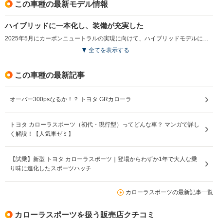
この車種の最新モデル情報
排気量
1196～1797cc
1196～1986cc
1618cc
ハイブリッドに一本化し、装備が充実した
駆動方式
FF、4WD
FF、4WD
4WD
2025年5月にカーボンニュートラルの実現に向けて、ハイブリッドモデルに一本化される一部改良を行った。従来はメーカーオプションだった機能や装備が標準設定となり、商品力も向上している。G Zグレードに、ドライブレコーダーやバックガイドモニター、ブラインドスポットモニター、パーキングサポートブレーキ、デジタルキーやディスプレイオーディオplusが標準装備となり、Gグレードにブラインドスポットモニター、パーキングサポートブレーキ、16インチアルミホイールやLEDフォグランプなどが追加され、利便性が高められている。また、アクセサリーコンセント選択時には給電アタッチメントが標準装備された。（2025.5）
全てを表示する
この車種の最新記事
オーバー300psなるか！？ トヨタ GRカローラ
トヨタ カローラスポーツ（初代・現行型）ってどんな車？ マンガで詳し
く解説！【人気車ゼミ】
【試乗】新型 トヨタ カローラスポーツ｜登場からわずか1年で大人な乗
り味に進化したスポーツハッチ
カローラスポーツの最新記事一覧
カローラスポーツを扱う販売店クチコミ