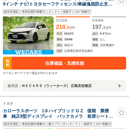
9インチ ナビ/トヨタセーフティセンス/車線逸脱防止支援
システム/ドライブレコーダー 社外/ヘッドランプ
販売店保証
車両品質評価書付
オンライン相談可
360°画像付
LED/Bluetooth接続/ETC
支払総額
本体価格
210.
197.
9
0
万円
万円
年式
2019
年
走行
6.0
万km
車検
'26/08
修復
なし
保証
保証付
整備
法定整備付
住所
広島県広島市安佐南区
無
在庫確認・見積依頼
料
カーセンサーアフター保証が付けられます
販売店：
ＷＥＣＡＲＳ（ウィーカーズ） 広島安佐南店
トヨタ
カローラスポーツ 1.8 ハイブリッド G Z 後期 禁煙
車 純正8型ディスプレイ バックカメラ 前席シートヒ
ーター 電子パーキングブレーキ 衝突被害軽減システ
販売店保証
車両品質評価書付
購入プラン付
オンライン相談可
360°画像付
ム レーダークルーズ 車線逸脱警報 ETC ドライブ