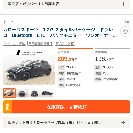
販売店：
ガリバー ４１号高山店
トヨタ
PR
カローラスポーツ 1.2 G スタイルパッケージ ドラレ
コ Bluetooth ETC バックモニター ワンオーナー
車 ディスプレイオーディオ トヨタセーフティーセン
ディーラー保証
車両品質評価書付
購入プラン付
ンス スマートキー LEDヘッドライト
支払総額
本体価格
209.
196.
3
8
万円
万円
年式
2021
年
走行
3.5
万km
車検
車検整備付
修復
なし
保証
保証付
整備
法定整備付
住所
岐阜県関市
無
在庫確認・見積依頼
料
販売店：
トヨタカローラネッツ岐阜（株） Ｕ－ｃａｒ関店