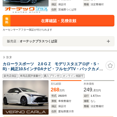
保証
保証付
整備
法定整備付
住所
茨城県つくば市
無
在庫確認・見積依頼
料
カーセンサーアフター保証が付けられます
販売店：
オーテックプラスつくば店
トヨタ
カローラスポーツ 2.0 G Z モデリスタエアロ(F・S・
R)・純正10.5インチDAナビ・フルセグTV・バックカメ
ラ・トヨタセーフティS・障害物センサー・シートヒータ
販売店保証
車両品質評価書付
購入プラン付
オンライン相談可
ー・BSM・LED・スマートキー・純正AW・ETC2.0・ド
ラレコ
支払総額
本体価格
268
249.
8
万円
万円
年式
2023
年
走行
1.5
万km
車検
車検整備付
修復
なし
保証
保証付
整備
法定整備付
住所
愛知県豊川市