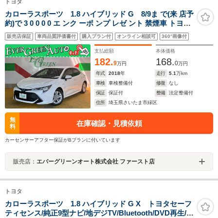
トヨタ
カローラスポーツ 1.8 ハイブリッド G 8/9ま で(来 店予
約)で 3 0 0 0 0 エ ンク ーポ ンプ レゼ ント 禁煙車 トヨタ
セーフティセンス 純正SDナビ Bluetooth バックカメラ
販売店保証
車両品質評価書付
購入プラン付
オンライン相談可
360°画像付
スマートキー プッシュスタート LEDライト フォグ 横滑
り防止装置 オートライト
支払総額
本体価格
182.
168.
9
0
万円
万円
年式
2018
年
走行
5.1
万km
車検
車検整備付
修復
なし
保証
保証付
整備
法定整備付
住所
埼玉県さいたま市緑区
無
在庫確認・見積依頼
料
カーセンサーアフター保証がBプランに付いています
販売店：
エバーグリーンオート株式会社 ファースト店
トヨタ
カローラスポーツ 1.8 ハイブリッド G X トヨタセーフ
ティセンス/純正9型ナビ/地デジTV/Bluetooth/DVD再生/ブ