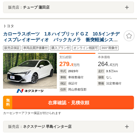
販売店：
チューブ 蓮田店
トヨタ
カローラスポーツ 1.8 ハイブリッド G Z 10.5インチデ
ィスプレイオーディオ バックカメラ 衝突軽減システ
ム 禁煙車 シートヒーター LEDヘッドライト レー
販売店保証
車両品質評価書付
購入プラン付
オンライン相談可
360°画像付
ダークルーズコントロール クリアランスソナー 純正
18インチアルミホイール
支払総額
本体価格
279.
264.
9
4
万円
万円
年式
2023
年
走行
3.5
万km
車検
車検整備付
修復
なし
保証
保証付
整備
法定整備付
住所
岡山県都窪郡
無
在庫確認・見積依頼
料
カーセンサーアフター保証が付けられます
販売店：
ネクステージ 早島インター店