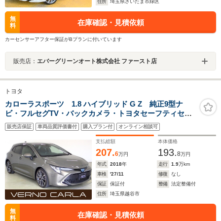
住所
埼玉県さいたま市緑区
無
在庫確認・見積依頼
料
カーセンサーアフター保証がBプランに付いています
販売店：
エバーグリーンオート株式会社 ファースト店
トヨタ
カローラスポーツ 1.8 ハイブリッド G Z 純正9型ナ
ビ・フルセグTV・バックカメラ・トヨタセーフティセン
ス・クリアランスソナー・レーンキープアシスト・レー
販売店保証
車両品質評価書付
購入プラン付
オンライン相談可
ダークルーズコントロール・LEDヘッドライト・純正18
インチアルミホイール・ETC
支払総額
本体価格
207.
193.
6
8
万円
万円
年式
2018
年
走行
1.9
万km
車検
'27/11
修復
なし
保証
保証付
整備
法定整備付
住所
埼玉県越谷市
無
在庫確認・見積依頼
料