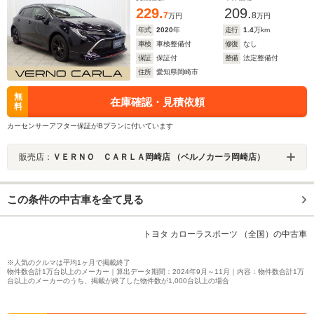
229.
209.
7
8
万円
万円
年式
2020
年
走行
1.4
万km
車検
車検整備付
修復
なし
保証
保証付
整備
法定整備付
住所
愛知県岡崎市
無
在庫確認・見積依頼
料
カーセンサーアフター保証がBプランに付いています
販売店：
ＶＥＲＮＯ ＣＡＲＬＡ岡崎店 （ベルノカーラ岡崎店）
この条件の中古車を全て見る
トヨタ カローラスポーツ （全国）の中古車
※人気のクルマは平均1ヶ月で掲載終了
物件数合計1万台以上のメーカー｜算出データ期間：2024年9月～11月｜内容：物件数合計1万
台以上のメーカーのうち、掲載が終了した物件数が1,000台以上の場合