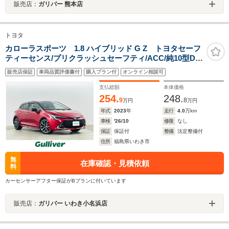
販売店：
ガリバー 熊本店
トヨタ
カローラスポーツ 1.8 ハイブリッド G Z トヨタセーフ
ティーセンス/プリクラッシュセーフティ/ACC/純10型DA/
フルセグTV/ヘッドアップディスプレイ/バックカメラ/シ
販売店保証
車両品質評価書付
購入プラン付
オンライン相談可
ートヒーター(D/N)/ETC2.0/ステアリングスイッチ/BSM
支払総額
本体価格
254.
248.
9
8
万円
万円
年式
2023
年
走行
4.0
万km
車検
'26/10
修復
なし
保証
保証付
整備
法定整備付
住所
福島県いわき市
無
在庫確認・見積依頼
料
カーセンサーアフター保証がBプランに付いています
販売店：
ガリバー いわき小名浜店