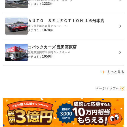
1233
クチコミ：
件
ＡＵＴＯ ＳＥＬＥＣＴＩＯＮ １６号本店
埼玉県上尾市瓦葺２８８８－１
1078
クチコミ：
件
コバックカーズ 豊田高原店
愛知県豊田市高原町３－３８－４
1050
クチコミ：
件
もっと見る
ページトップへ