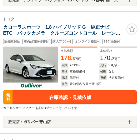
販売店：
アクティブコレクション コンパクトカー＆軽専門店 大和店
トヨタ
カローラスポーツ 1.8 ハイブリッド G 純正ナビ
ETC バックカメラ クルーズコントロール レーンキ
ープアシスト オートマチックハイビーム 純正アルミ
販売店保証
車両品質評価書付
購入プラン付
オンライン相談可
360°画像付
ホイール コーナーセンサー LEDオートライト ウィ
ンカー付き電格ミラー 衝突軽減
支払総額
本体価格
178.
170.
8
2
万円
万円
年式
2019
年
走行
5.6
万km
車検
車検整備付
修復
なし
保証
保証付
整備
法定整備付
住所
愛知県名古屋市守山区
無
在庫確認・見積依頼
料
カーセンサーアフター保証がBプランに付いています
販売店：
ガリバー 守山店