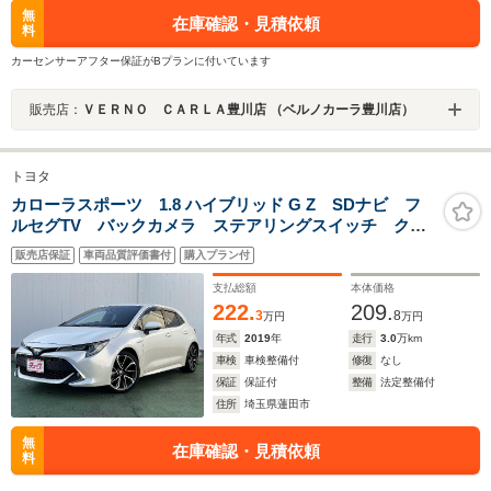
無
在庫確認・見積依頼
料
カーセンサーアフター保証がBプランに付いています
販売店：
ＶＥＲＮＯ ＣＡＲＬＡ豊川店 （ベルノカーラ豊川店）
トヨタ
カローラスポーツ 1.8 ハイブリッド G Z SDナビ フ
ルセグTV バックカメラ ステアリングスイッチ クル
ーズコントロール ビルトインETC プリクラッシュセ
販売店保証
車両品質評価書付
購入プラン付
ーフティー オートハイビーム LEDヘッドライト
LEDフォグランプ 電動パーキング
支払総額
本体価格
222.
209.
3
8
万円
万円
年式
2019
年
走行
3.0
万km
車検
車検整備付
修復
なし
保証
保証付
整備
法定整備付
住所
埼玉県蓮田市
無
在庫確認・見積依頼
料