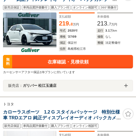
突軽減システム・追従クルコン・レーンキープアシス
販売店保証
車両品質評価書付
購入プラン付
オンライン相談可
360°画像付
ト・ドラレコ・ETC・シートヒーター・電動パーキン
グ・LEDヘッドライト・純正AW
支払総額
本体価格
219.
213.
8
7
万円
万円
年式
2020
年
走行
3.1
万km
車検
'27/09
修復
なし
保証
保証付
整備
法定整備付
住所
島根県松江市
無
在庫確認・見積依頼
料
カーセンサーアフター保証がBプランに付いています
販売店：
ガリバー 松江玉湯店
トヨタ
カローラスポーツ 1.2 G スタイルパッケージ 特別仕様
車 TRDエアロ 純正ディスプレイオーディオ バックカメラ
トヨタセーフティセンス 障害物センサー LEDヘッドライ
販売店保証
車両品質評価書付
購入プラン付
オンライン相談可
ト スマートキー 純正16AW フルセグTV Bluetooth ETC
前後ドラレコ
支払総額
本体価格