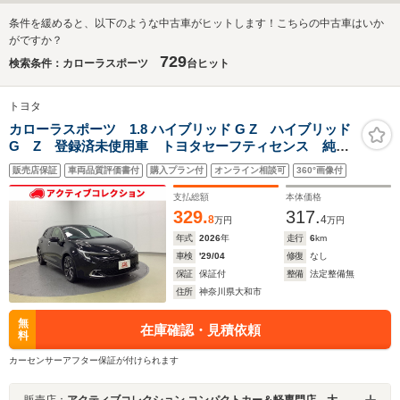
条件を緩めると、以下のような中古車がヒットします！こちらの中古車はいか
がですか？
729
検索条件：カローラスポーツ
台ヒット
トヨタ
カローラスポーツ 1.8 ハイブリッド G Z ハイブリッド
G Z 登録済未使用車 トヨタセーフティセンス 純正
10.5インチディスプレイオーディオTV バックカメラ
販売店保証
車両品質評価書付
購入プラン付
オンライン相談可
360°画像付
ETC2.0 ブラインドスポットモニター 純正18インチ
AW フォグライト クルーズコントロール
支払総額
本体価格
329.
317.
8
4
万円
万円
年式
2026
年
走行
6
km
車検
'29/04
修復
なし
保証
保証付
整備
法定整備無
住所
神奈川県大和市
無
在庫確認・見積依頼
料
カーセンサーアフター保証が付けられます