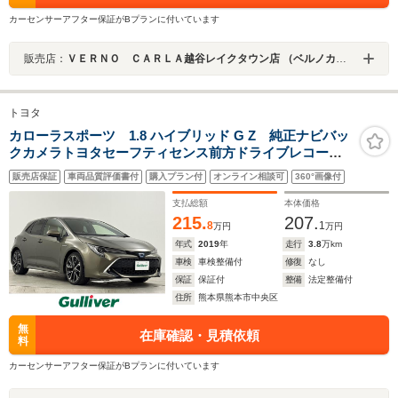
カーセンサーアフター保証がBプランに付いています
販売店：
ＶＥＲＮＯ ＣＡＲＬＡ越谷レイクタウン店 （ベルノカーラ越谷レイクタウン店）
トヨタ
カローラスポーツ 1.8 ハイブリッド G Z 純正ナビバッ
クカメラトヨタセーフティセンス前方ドライブレコーダ
ービルトインETCハーフレザーシートD/Nシートヒーター
販売店保証
車両品質評価書付
購入プラン付
オンライン相談可
360°画像付
オートライトLEDヘッドライト電動パーキングオートホ
ールドプッシュスタート
支払総額
本体価格
215.
207.
8
1
万円
万円
年式
2019
年
走行
3.8
万km
車検
車検整備付
修復
なし
保証
保証付
整備
法定整備付
住所
熊本県熊本市中央区
無
在庫確認・見積依頼
料
カーセンサーアフター保証がBプランに付いています