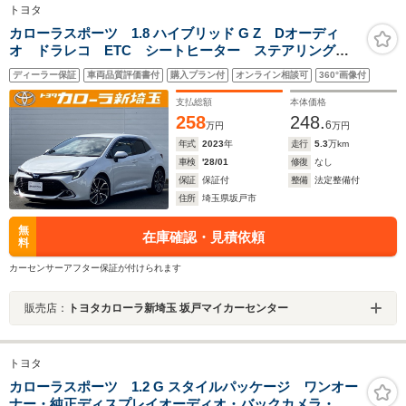
トヨタ
カローラスポーツ 1.8 ハイブリッド G Z Dオーディ
オ ドラレコ ETC シートヒーター ステアリングヒ
ーター
ディーラー保証
車両品質評価書付
購入プラン付
オンライン相談可
360°画像付
支払総額
本体価格
258
248.
6
万円
万円
年式
2023
年
走行
5.3
万km
車検
'28/01
修復
なし
保証
保証付
整備
法定整備付
住所
埼玉県坂戸市
無
在庫確認・見積依頼
料
カーセンサーアフター保証が付けられます
販売店：
トヨタカローラ新埼玉 坂戸マイカーセンター
トヨタ
カローラスポーツ 1.2 G スタイルパッケージ ワンオー
ナー・純正ディスプレイオーディオ・バックカメラ・衝