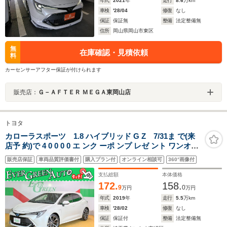
年式
2021
年
走行
8.6
万km
車検
'28/04
修復
なし
保証
保証無
整備
法定整備無
住所
岡山県岡山市東区
無
在庫確認・見積依頼
料
カーセンサーアフター保証が付けられます
販売店：
Ｇ－ＡＦＴＥＲ ＭＥＧＡ東岡山店
トヨタ
カローラスポーツ 1.8 ハイブリッド G Z 7/31ま で(来
店予 約)で 4 0 0 0 0 エ ンク ーポ ンプ レゼ ント ワンオー
ナー 禁煙車 純正SDナビ トヨタセーフティ ETC スマート
販売店保証
車両品質評価書付
購入プラン付
オンライン相談可
360°画像付
キー Bluetooth CD DVD LEDライト
支払総額
本体価格
172.
158.
9
0
万円
万円
年式
2019
年
走行
5.5
万km
車検
'28/02
修復
なし
保証
保証付
整備
法定整備無