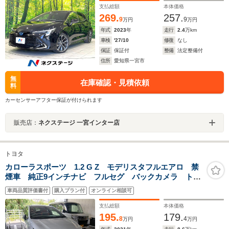
レコーダー オートエアコン
支払総額
本体価格
269.
257.
9
9
万円
万円
年式
2023
年
走行
2.4
万km
車検
'27/10
修復
なし
保証
保証付
整備
法定整備付
住所
愛知県一宮市
無
在庫確認・見積依頼
料
カーセンサーアフター保証が付けられます
販売店：
ネクステージ 一宮インター店
トヨタ
カローラスポーツ 1.2 G Z モデリスタフルエアロ 禁
煙車 純正9インチナビ フルセグ バックカメラ トヨ
タセーフティセンス アダプティブクルーズコントロー
車両品質評価書付
購入プラン付
オンライン相談可
ル ハーフレザーシート シートヒーター クリアラン
スソナー ETC
支払総額
本体価格
195.
179.
8
4
万円
万円