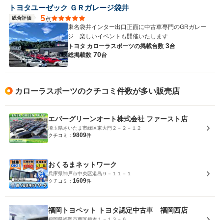
トヨタユーゼック ＧＲガレージ袋井
5
総合評価
点
東名袋井インター出口正面に中古車専門のGRガレー
ジ 楽しいイベントも開催いたします
3
トヨタ カローラスポーツの
掲載台数
台
70
総掲載数
台
カローラスポーツのクチコミ件数が多い販売店
エバーグリーンオート株式会社 ファースト店
埼玉県さいたま市緑区東大門２－２－１２
9809
クチコミ：
件
おくるまネットワーク
兵庫県神戸市中央区港島９－１１－１
1609
クチコミ：
件
福岡トヨペット トヨタ認定中古車 福岡西店
福岡県福岡市西区橋本１－１３－６