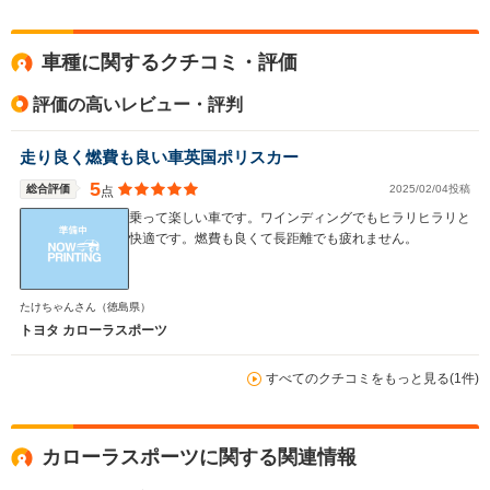
全高
全高
全
車種に関するクチコミ・評価
1.44m
1.46m
1.
評価の高いレビュー・評判
全幅
全幅
全
走り良く燃費も良い車英国ポリスカー
サイズ
1.75m
1.75m
1.
全長
全長
(全長x全幅x全高)
5
総合評価
2025/02/04投稿
点
4.5m
4.5m
4.
乗って楽しい車です。ワインディングでもヒラリヒラリと
快適です。燃費も良くて長距離でも疲れません。
ホイールベース
ホイールベース
ホイー
-m
-m
たけちゃんさん
（徳島県）
トヨタ カローラスポーツ
14.6～30.2km/L
14.6～29.5km/L
10.4～12.
└市街地:9.6～
└市街地:9.6～
└市街地:6
すべてのクチコミをもっと見る(1件)
28.6km/L
28.1km/L
9.0km/L
WLTCモード
└郊外:15.9～
└郊外:15.9～
└郊外:11.
燃費
34.0km/L
33.1km/L
12.8km/L
└高速道路:17.6～
└高速道路:17.6～
└高速道路:
カローラスポーツに関する関連情報
29.0km/L
28.2km/L
14.5km/L