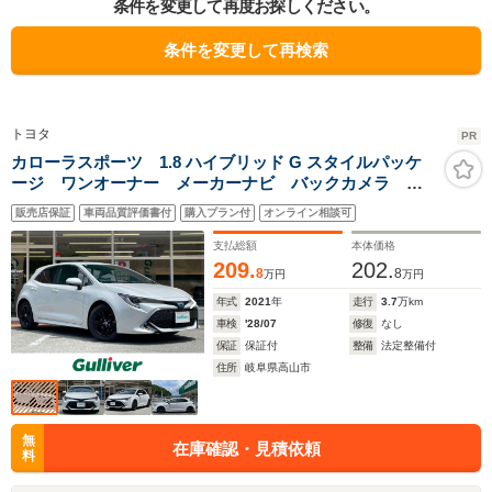
条件を変更して再度お探しください。
条件を変更して再検索
トヨタ
PR
カローラスポーツ 1.8 ハイブリッド G スタイルパッケ
ージ ワンオーナー メーカーナビ バックカメラ 純
正ビルトインETC レーダークルーズコントロール 前
販売店保証
車両品質評価書付
購入プラン付
オンライン相談可
後コーナーセンサーオートマチックハイビーム レーン
キープアシスト プリクラッシュセーフティ USB充電
支払総額
本体価格
口
209.
202.
8
8
万円
万円
年式
2021
年
走行
3.7
万km
車検
'28/07
修復
なし
保証
保証付
整備
法定整備付
住所
岐阜県高山市
無
在庫確認・見積依頼
料