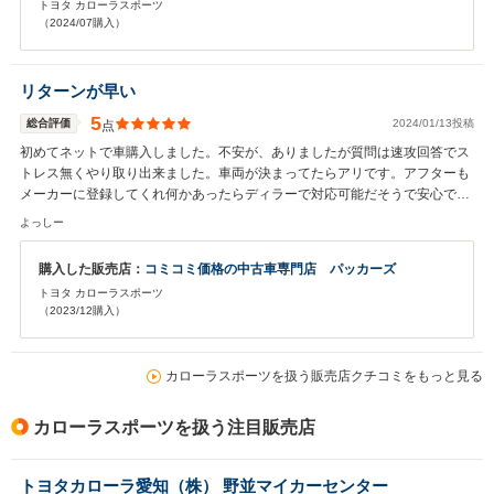
トヨタ カローラスポーツ
（2024/07購入）
リターンが早い
5
総合評価
2024/01/13投稿
点
初めてネットで車購入しました。不安が、ありましたが質問は速攻回答でス
トレス無くやり取り出来ました。車両が決まってたらアリです。アフターも
メーカーに登録してくれ何かあったらディラーで対応可能だそうで安心で
す。 新古車狙いならおすすめです。
よっしー
購入した販売店：
コミコミ価格の中古車専門店 パッカーズ
トヨタ カローラスポーツ
（2023/12購入）
カローラスポーツを扱う販売店クチコミをもっと見る
カローラスポーツを扱う注目販売店
トヨタカローラ愛知（株） 野並マイカーセンター