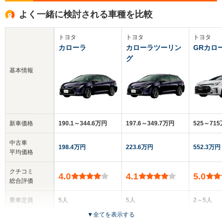
よく一緒に検討される車種を比較
トヨタ
トヨタ
トヨタ
カローラ
カローラツーリン
GRカロ
グ
基本情報
新車価格
190.1～344.6万円
197.6～349.7万円
525～71
中古車
198.4万円
223.6万円
552.3万円
平均価格
クチコミ
4.0
4.1
5.0
総合評価
乗車定員
5人
5人
2～5人
▼
全てを表示する
ドア数
4ドア
5ドア
5ドア