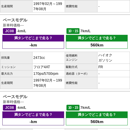
1997年02月～199
-
生産期間
燃費性能
7年08月
ベースモデル
新車時価格
---
JC08
-km/L
10・15
7km/L
満タンでどこまで走る？
満タンでどこまで走る？
-km
560km
ハイオク
使用燃料
2473cc
排気量
エンジン
ガソリン
フロア4AT
FR
ミッション
駆動方式
170ps/5700rpm
-
最大出力
過給器（ターボ）
1997年02月～199
-
生産期間
燃費性能
7年08月
ベースモデル
新車時価格
---
JC08
-km/L
10・15
7km/L
満タンでどこまで走る？
満タンでどこまで走る？
-km
560km