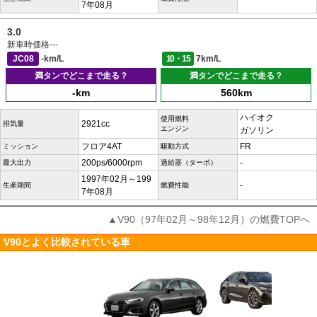
7年08月
3.0
新車時価格
---
JC08
-km/L
10・15
7km/L
満タンでどこまで走る？
満タンでどこまで走る？
-km
560km
ハイオク
使用燃料
2921cc
排気量
エンジン
ガソリン
フロア4AT
FR
ミッション
駆動方式
200ps/6000rpm
-
最大出力
過給器（ターボ）
1997年02月～199
-
生産期間
燃費性能
7年08月
▲V90（97年02月～98年12月）の燃費TOPへ
V90とよく比較されている車