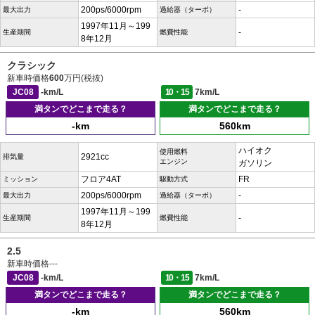
200ps/6000rpm
-
最大出力
過給器（ターボ）
1997年11月～199
-
生産期間
燃費性能
8年12月
クラシック
新車時価格
600
万円(税抜)
JC08
-km/L
10・15
7km/L
満タンでどこまで走る？
満タンでどこまで走る？
-km
560km
ハイオク
使用燃料
2921cc
排気量
エンジン
ガソリン
フロア4AT
FR
ミッション
駆動方式
200ps/6000rpm
-
最大出力
過給器（ターボ）
1997年11月～199
-
生産期間
燃費性能
8年12月
2.5
新車時価格
---
JC08
-km/L
10・15
7km/L
満タンでどこまで走る？
満タンでどこまで走る？
-km
560km