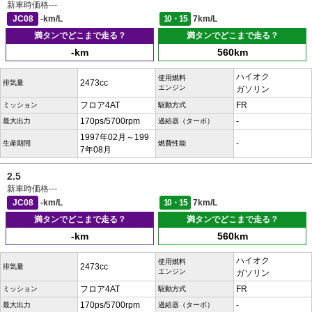
新車時価格
---
JC08
-km/L
10・15
7km/L
満タンでどこまで走る？
満タンでどこまで走る？
-km
560km
ハイオク
使用燃料
2473cc
排気量
エンジン
ガソリン
フロア4AT
FR
ミッション
駆動方式
170ps/5700rpm
-
最大出力
過給器（ターボ）
1997年02月～199
-
生産期間
燃費性能
7年08月
2.5
新車時価格
---
JC08
-km/L
10・15
7km/L
満タンでどこまで走る？
満タンでどこまで走る？
-km
560km
ハイオク
使用燃料
2473cc
排気量
エンジン
ガソリン
フロア4AT
FR
ミッション
駆動方式
170ps/5700rpm
-
最大出力
過給器（ターボ）