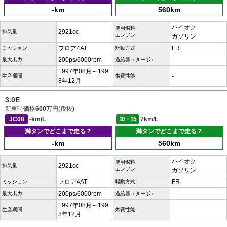
-km
560km
ハイオク
使用燃料
2921cc
排気量
エンジン
ガソリン
フロア4AT
FR
ミッション
駆動方式
200ps/6000rpm
-
最大出力
過給器（ターボ）
1997年08月～199
-
生産期間
燃費性能
8年12月
3.0E
新車時価格
600
万円(税抜)
JC08
-km/L
10・15
7km/L
満タンでどこまで走る？
満タンでどこまで走る？
-km
560km
ハイオク
使用燃料
2921cc
排気量
エンジン
ガソリン
フロア4AT
FR
ミッション
駆動方式
200ps/6000rpm
-
最大出力
過給器（ターボ）
1997年08月～199
-
生産期間
燃費性能
8年12月