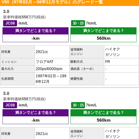
V90（97年02月～98年12月モデル）のグレード一覧
3.0
新車時価格
550
万円(税抜)
JC08
-km/L
10・15
7km/L
満タンでどこまで走る？
満タンでどこまで走る？
-km
560km
ハイオク
使用燃料
2921cc
排気量
エンジン
ガソリン
フロア4AT
FR
ミッション
駆動方式
200ps/6000rpm
-
最大出力
過給器（ターボ）
1997年02月～199
-
生産期間
燃費性能
8年12月
3.0
新車時価格
550
万円(税抜)
JC08
-km/L
10・15
7km/L
満タンでどこまで走る？
満タンでどこまで走る？
-km
560km
ハイオク
使用燃料
2921cc
排気量
エンジン
ガソリン