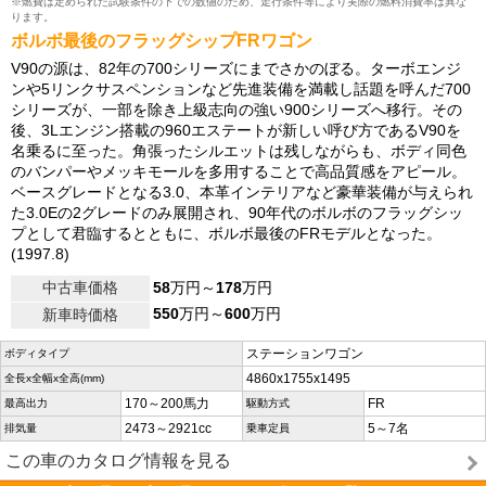
※燃費は定められた試験条件の下での数値のため、走行条件等により実際の燃料消費率は異な
ります。
ボルボ最後のフラッグシップFRワゴン
V90の源は、82年の700シリーズにまでさかのぼる。ターボエンジ
ンや5リンクサスペンションなど先進装備を満載し話題を呼んだ700
シリーズが、一部を除き上級志向の強い900シリーズへ移行。その
後、3Lエンジン搭載の960エステートが新しい呼び方であるV90を
名乗るに至った。角張ったシルエットは残しながらも、ボディ同色
のバンパーやメッキモールを多用することで高品質感をアピール。
ベースグレードとなる3.0、本革インテリアなど豪華装備が与えられ
た3.0Eの2グレードのみ展開され、90年代のボルボのフラッグシッ
プとして君臨するとともに、ボルボ最後のFRモデルとなった。
(1997.8)
中古車価格
58
万円～
178
万円
550
万円～
600
万円
新車時価格
ステーションワゴン
ボディタイプ
4860x1755x1495
全長x全幅x全高(mm)
170～200馬力
FR
最高出力
駆動方式
2473～2921cc
5～7名
排気量
乗車定員
この車のカタログ情報を見る