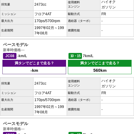
ハイオク
使用燃料
2473cc
排気量
エンジン
ガソリン
フロア4AT
FR
ミッション
駆動方式
170ps/5700rpm
-
最大出力
過給器（ターボ）
1997年02月～199
-
生産期間
燃費性能
7年08月
ベースモデル
新車時価格
---
JC08
-km/L
10・15
7km/L
満タンでどこまで走る？
満タンでどこまで走る？
-km
560km
ハイオク
使用燃料
2473cc
排気量
エンジン
ガソリン
フロア4AT
FR
ミッション
駆動方式
170ps/5700rpm
-
最大出力
過給器（ターボ）
1997年02月～199
-
生産期間
燃費性能
7年08月
ベースモデル
新車時価格
---