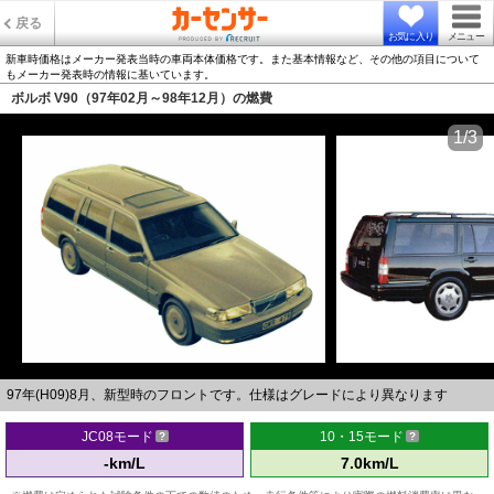
戻る
お気に入り
メニュー
新車時価格はメーカー発表当時の車両本体価格です。また基本情報など、その他の項目について
もメーカー発表時の情報に基いています。
ボルボ V90（97年02月～98年12月）の燃費
1/3
97年(H09)8月、新型時のフロントです。仕様はグレードにより異なります
JC08モード
10・15モード
-km/L
7.0km/L