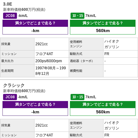
3.0E
新車時価格
600
万円(税抜)
JC08
-km/L
10・15
7km/L
満タンでどこまで走る？
満タンでどこまで走る？
-km
560km
ハイオク
使用燃料
2921cc
排気量
エンジン
ガソリン
フロア4AT
FR
ミッション
駆動方式
200ps/6000rpm
-
最大出力
過給器（ターボ）
1997年08月～199
-
生産期間
燃費性能
8年12月
クラシック
新車時価格
600
万円(税抜)
JC08
-km/L
10・15
7km/L
満タンでどこまで走る？
満タンでどこまで走る？
-km
560km
ハイオク
使用燃料
2921cc
排気量
エンジン
ガソリン
フロア4AT
FR
ミッション
駆動方式