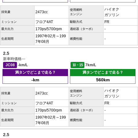
ハイオク
使用燃料
2473cc
排気量
エンジン
ガソリン
フロア4AT
FR
ミッション
駆動方式
170ps/5700rpm
-
最大出力
過給器（ターボ）
1997年02月～199
-
生産期間
燃費性能
7年08月
2.5
新車時価格
---
JC08
-km/L
10・15
7km/L
満タンでどこまで走る？
満タンでどこまで走る？
-km
560km
ハイオク
使用燃料
2473cc
排気量
エンジン
ガソリン
フロア4AT
FR
ミッション
駆動方式
170ps/5700rpm
-
最大出力
過給器（ターボ）
1997年02月～199
-
生産期間
燃費性能
7年08月
2.5