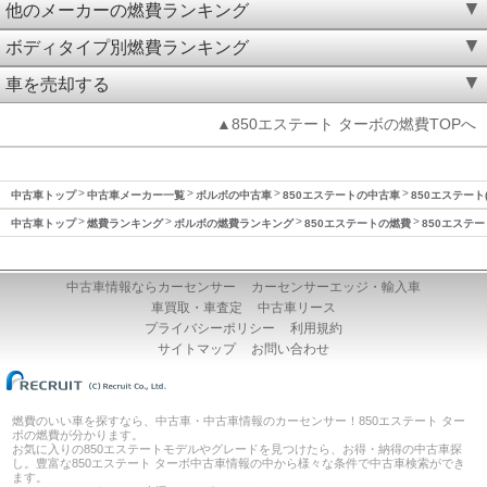
他のメーカーの燃費ランキング
ボディタイプ別燃費ランキング
車を売却する
▲850エステート ターボの燃費TOPへ
中古車トップ
中古車メーカー一覧
ボルボの中古車
850エステートの中古車
850エステート(
中古車トップ
燃費ランキング
ボルボの燃費ランキング
850エステートの燃費
850エステー
中古車情報ならカーセンサー
カーセンサーエッジ・輸入車
車買取・車査定
中古車リース
プライバシーポリシー
利用規約
サイトマップ
お問い合わせ
燃費のいい車を探すなら、中古車・中古車情報のカーセンサー！850エステート ター
ボの燃費が分かります。
お気に入りの850エステートモデルやグレードを見つけたら、お得・納得の中古車探
し。豊富な850エステート ターボ中古車情報の中から様々な条件で中古車検索ができ
ます。