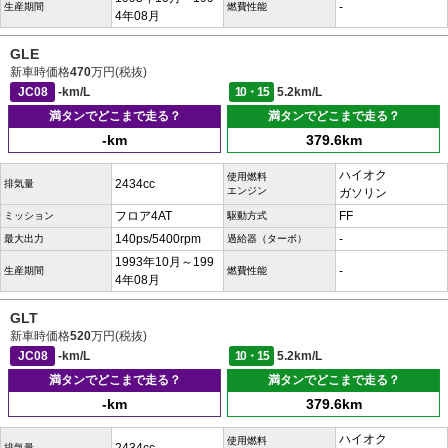
-
生産期間
燃費性能
4年08月
GLE
新車時価格
470
万円(税抜)
JC08
-km/L
10・15
5.2km/L
満タンでどこまで走る？
満タンでどこまで走る？
-km
379.6km
ハイオク
使用燃料
2434cc
排気量
エンジン
ガソリン
フロア4AT
FF
ミッション
駆動方式
140ps/5400rpm
-
最大出力
過給器（ターボ）
1993年10月～199
-
生産期間
燃費性能
4年08月
GLT
新車時価格
520
万円(税抜)
JC08
-km/L
10・15
5.2km/L
満タンでどこまで走る？
満タンでどこまで走る？
-km
379.6km
ハイオク
使用燃料
排気量