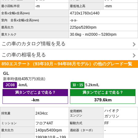
-m
-mm
最小回転半径
最低地上高
4710x1760x1440
全長x全幅x全高(mm)
-x-x-
室内 全長x全幅x全高(mm)
225ps/5280rpm
最高出力
30.6kg・m/2000～5280rpm
最大トルク
この車のカタログ情報を見る
この車の相場を見る
850エステート（93年10月～94年08月モデル）の他のグレード一覧
GL
新車時価格
435
万円(税抜)
JC08
-km/L
10・15
5.2km/L
満タンでどこまで走る？
満タンでどこまで走る？
-km
379.6km
ハイオク
使用燃料
2434cc
排気量
エンジン
ガソリン
フロア4AT
FF
ミッション
駆動方式
140ps/5400rpm
-
最大出力
過給器（ターボ）
1993年10月～199