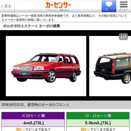
戻る
お気に入り
メニュー
新車時価格はメーカー発表当時の車両本体価格です。また基本情報など、その他の項目について
もメーカー発表時の情報に基いています。
ボルボ 850エステート ターボの燃費
1/3
93年(H5)10月、新型時のターボのフロント
JC08モード
10・15モード
-km/L(73L)
5.4km/L(73L)
満タン
でどこまで走る？
満タン
でどこまで走る？