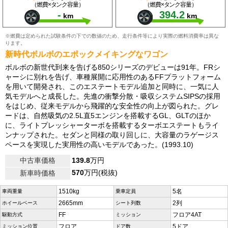
（燃費×タンク容量）
（燃費×タンク容量）
-
394.2
km
km
※燃費は定められた試験条件の下での数値のため、走行条件等により実際の燃料消費率は異な
ります。
新時代ボルボのエポックメイキングなワゴン
ボルボの新世代到来を告げる850シリーズのデビューは91年。FRシ
ャーシに別れを告げ、車種展開に応用性のあるFFプラットフォーム
を用いて開発され、このエステートモデル追加と同時に、一気に人
気モデルへと成長した。先進の衝撃分散・吸収システムSIPSの採用
をはじめ、従来モデルから飛躍的な安全性の向上が図られた。グレ
ードは、自然吸気の2.5L直5エンジンを搭載するGL、GLTのほか
に、ライトプレッシャーターボを搭載するターボエステートもライ
ンナップされた。セダンと同様の取り回しに、大容量のラゲージス
ペースを実現した実用性の高いモデルであった。(1993.10)
中古車価格
139.8
万円
570
万円(税抜)
新車時価格
1510kg
5名
車両重量
乗車定員
2665mm
2列
ホイールベース
シート列数
FF
フロア4AT
駆動方式
ミッション
フロア
5ドア
ミッション位置
ドア数