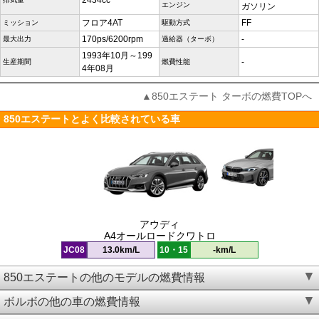
2434cc
エンジン
ガソリン
フロア4AT
FF
ミッション
駆動方式
170ps/6200rpm
-
最大出力
過給器（ターボ）
1993年10月～199
-
生産期間
燃費性能
4年08月
▲850エステート ターボの燃費TOPへ
850エステートとよく比較されている車
アウディ
A4オールロードクワトロ
JC08
13.0km/L
10・15
-km/L
850エステートの他のモデルの燃費情報
ボルボの他の車の燃費情報