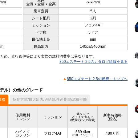
室内
0mm
-x-x-mm
全長 x 全幅 x 全高
乗車定員
5人
シート配列
2列
ミッション
フロア4AT
ドア数
5ドア
最低地上高
mm
pm
最高出力
140ps/5400rpm
のため、走行条件等により実際の燃料消費率は異なります。
850エステート 2.5のカタログ情報を見る
850エステート 2.5の燃費・トップヘ
月モデル）の他のグレード
価格
駆動方式/最大出力/過給器/生産期間/燃費性能
満タンで
使用燃料
新車時価格
ミッション
どこまで走る？
エンジン
(税込)
(燃費xタンク容量)
ハイオク
569.4km
フロア4AT
480
万円
ガソリン
※10・15モード