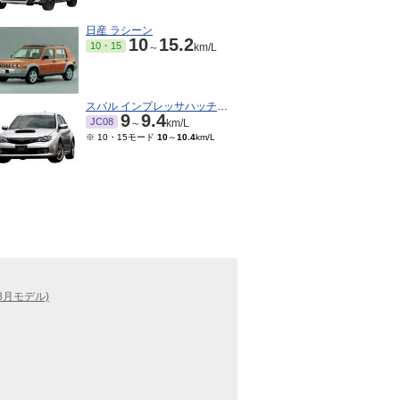
日産 ラシーン
10
15.2
10・15
～
km/L
スバル インプレッサハッチバックSTI
9
9.4
JC08
～
km/L
※ 10・15モード
10
～
10.4
km/L
8月モデル)