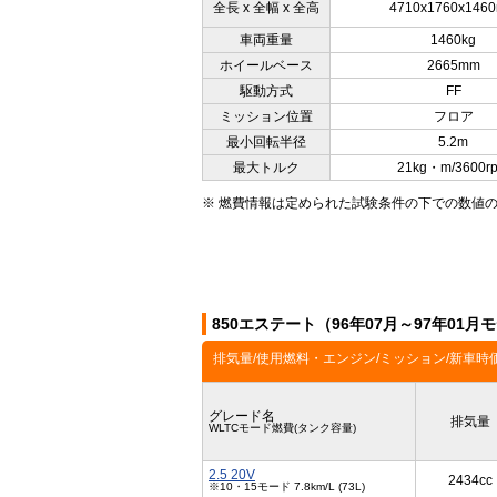
全長 x 全幅 x 全高
4710x1760x146
車両重量
1460kg
ホイールベース
2665mm
駆動方式
FF
ミッション位置
フロア
最小回転半径
5.2m
最大トルク
21kg・m/3600r
※ 燃費情報は定められた試験条件の下での数値
850エステート（96年07月～97年01
排気量/使用燃料・エンジン/ミッション/新車時
グレード名
排気量
WLTCモード燃費(タンク容量)
2.5 20V
2434cc
※10・15モード 7.8km/L (73L)