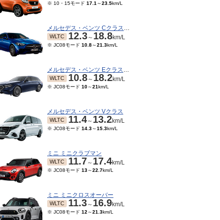
※ 10・15モード
17.1
～
23.5
km/L
メルセデス・ベンツ Cクラスワゴン
12.3
18.8
WLTC
～
km/L
※ JC08モード
10.8
～
21.3
km/L
メルセデス・ベンツ Eクラスワゴン
10.8
18.2
WLTC
～
km/L
※ JC08モード
10
～
21
km/L
メルセデス・ベンツ Vクラス
11.4
13.2
WLTC
～
km/L
※ JC08モード
14.3
～
15.3
km/L
ミニ ミニクラブマン
11.7
17.4
WLTC
～
km/L
※ JC08モード
13
～
22.7
km/L
ミニ ミニクロスオーバー
11.3
16.9
WLTC
～
km/L
※ JC08モード
12
～
21.3
km/L