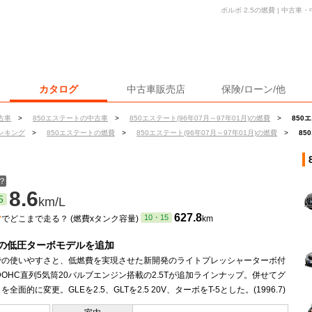
ボルボ 2.5の燃費 | 中古
カタログ
中古車販売店
保険/ローン/他
古車
>
850エステートの中古車
>
850エステート(96年07月～97年01月)の燃費
>
850
ンキング
>
850エステートの燃費
>
850エステート(96年07月～97年01月)の燃費
>
85
？
8.6
5
km/L
ン
627.8
10・15
でどこまで走る？ (燃費xタンク容量)
km
の低圧ターボモデルを追加
での使いやすさと、低燃費を実現させた新開発のライトプレッシャーターボ付
L DOHC直列5気筒20バルブエンジン搭載の2.5Tが追加ラインナップ。併せてグ
全面的に変更。GLEを2.5、GLTを2.5 20V、ターボをT-5とした。(1996.7)