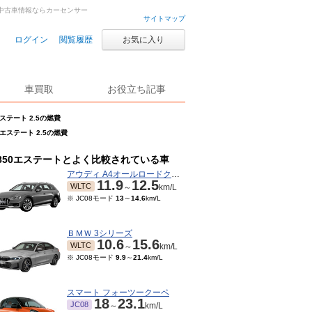
車・中古車情報ならカーセンサー
サイトマップ
ログイン
閲覧履歴
お気に入り
車買取
お役立ち記事
エステート 2.5の燃費
0エステート 2.5の燃費
850エステートとよく比較されている車
アウディ A4オールロードクワトロ
11.9
12.5
WLTC
～
km/L
※ JC08モード
13
～
14.6
km/L
ＢＭＷ 3シリーズ
10.6
15.6
WLTC
～
km/L
※ JC08モード
9.9
～
21.4
km/L
スマート フォーツークーペ
18
23.1
JC08
～
km/L