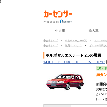
{
中古車
輸入車
中古車トップ
>
中古車メーカー一覧
>
ボルボの中
中古車トップ
>
燃費ランキング
>
ボルボの燃費ラ
ボルボ 850エステート 2.5の燃費
WLTCモード、JC08モード、10・15モードとは
10・1
満タ
新開発
実用域
き2.5
レード名を