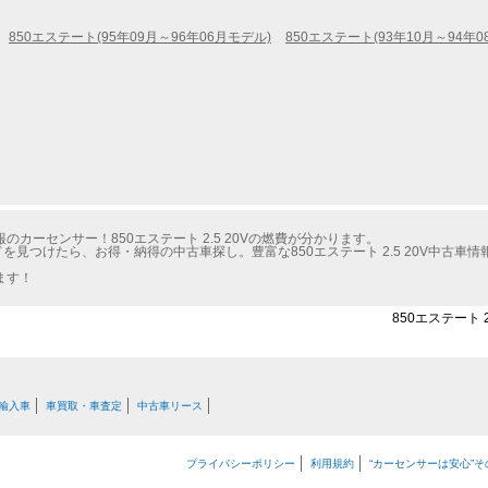
850エステート(95年09月～96年06月モデル)
850エステート(93年10月～94年0
カーセンサー！850エステート 2.5 20Vの燃費が分かります。
を見つけたら、お得・納得の中古車探し。豊富な850エステート 2.5 20V中古
ます！
850エステート 
輸入車
車買取・車査定
中古車リース
プライバシーポリシー
利用規約
“カーセンサーは安心”そ