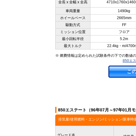
全長 x 全幅 x 全高
4710x1760x146
車両重量
1490kg
ホイールベース
2665mm
駆動方式
FF
ミッション位置
フロア
最小回転半径
5.2m
最大トルク
22.4kg・m/4700
※ 燃費情報は定められた試験条件の下での数値
850エ
こ
850エステート（96年07月～97年01
排気量/使用燃料・エンジン/ミッション/新車時
グレード名