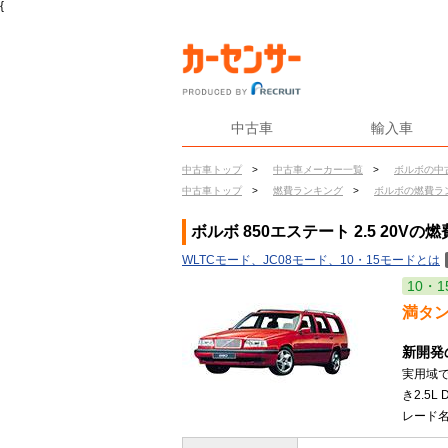
{
中古車
輸入車
中古車トップ
>
中古車メーカー一覧
>
ボルボの中
中古車トップ
>
燃費ランキング
>
ボルボの燃費ラ
ボルボ 850エステート 2.5 20Vの燃
WLTCモード、JC08モード、10・15モードとは
10・1
満タ
新開発
実用域
き2.5
レード名を