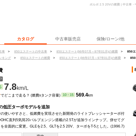
ボルボ 2.5 20Vの燃費 | 中
カタログ
中古車販売店
保険/ローン/他
古車
>
850エステートの中古車
>
850エステート(96年07月～97年01月)の燃費
>
850
ンキング
>
850エステートの燃費
>
850エステート(96年07月～97年01月)の燃費
>
85
費
？
7.8
5
km/L
ン
569.4
10・15
でどこまで走る？ (燃費xタンク容量)
km
の低圧ターボモデルを追加
での使いやすさと、低燃費を実現させた新開発のライトプレッシャーターボ付
L DOHC直列5気筒20バルブエンジン搭載の2.5Tが追加ラインナップ。併せてグ
全面的に変更。GLEを2.5、GLTを2.5 20V、ターボをT-5とした。(1996.7)