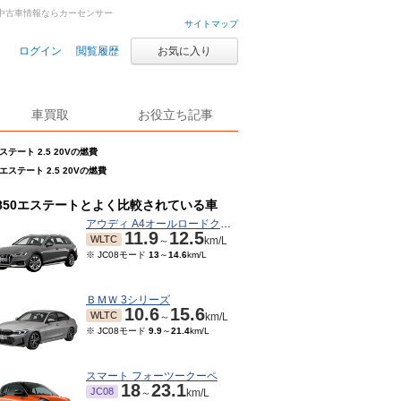
古車・中古車情報ならカーセンサー
サイトマップ
ログイン
閲覧履歴
お気に入り
車買取
お役立ち記事
エステート 2.5 20Vの燃費
0エステート 2.5 20Vの燃費
850エステートとよく比較されている車
アウディ A4オールロードクワトロ
11.9
12.5
WLTC
～
km/L
※ JC08モード
13
～
14.6
km/L
ＢＭＷ 3シリーズ
10.6
15.6
WLTC
～
km/L
※ JC08モード
9.9
～
21.4
km/L
スマート フォーツークーペ
18
23.1
JC08
～
km/L