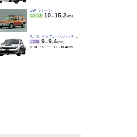
日産 ラシーン
10
15.2
10・15
～
km/L
スバル インプレッサハッチバックSTI
9
9.4
JC08
～
km/L
※ 10・15モード
10
～
10.4
km/L