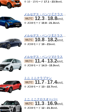
※ 10・15モード
17.1
～
23.5
km/L
メルセデス・ベンツ Cクラスワゴン
12.3
18.8
WLTC
～
km/L
※ JC08モード
10.8
～
21.3
km/L
メルセデス・ベンツ Eクラスワゴン
10.8
18.2
WLTC
～
km/L
※ JC08モード
10
～
21
km/L
メルセデス・ベンツ Vクラス
11.4
13.2
WLTC
～
km/L
※ JC08モード
14.3
～
15.3
km/L
ミニ ミニクラブマン
11.7
17.4
WLTC
～
km/L
※ JC08モード
13
～
22.7
km/L
ミニ ミニクロスオーバー
11.3
16.9
WLTC
～
km/L
※ JC08モード
12
～
21.3
km/L