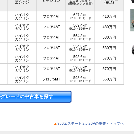
ミッション
どこまで走る？
エンジン
(税込)
(燃費xタンク容量)
ハイオク
627.8km
フロア4AT
410
万円
ガソリン
※10・15モード
ハイオク
569.4km
フロア4AT
480
万円
ガソリン
※10・15モード
ハイオク
554.8km
フロア4AT
530
万円
ガソリン
※10・15モード
ハイオク
554.8km
フロア4AT
530
万円
ガソリン
※10・15モード
ハイオク
598.6km
フロア4AT
570
万円
ガソリン
※10・15モード
ハイオク
598.6km
フロア4AT
570
万円
ガソリン
※10・15モード
ハイオク
598.6km
フロア5MT
560
万円
ガソリン
※10・15モード
のグレードの中古車を探す
850エステート 2.5 20Vの燃費・トップヘ