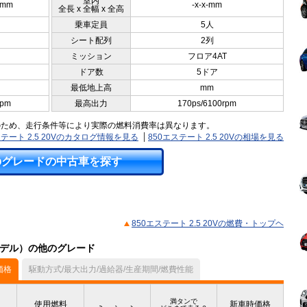
室内
0mm
-x-x-mm
全長 x 全幅 x 全高
乗車定員
5人
シート配列
2列
ミッション
フロア4AT
ドア数
5ドア
最低地上高
mm
rpm
最高出力
170ps/6100rpm
のため、走行条件等により実際の燃料消費率は異なります。
ステート 2.5 20Vのカタログ情報を見る
850エステート 2.5 20Vの相場を見る
のグレードの中古車を探す
850エステート 2.5 20Vの燃費・トップヘ
月モデル）の他のグレード
価格
駆動方式/最大出力/過給器/生産期間/燃費性能
満タンで
使用燃料
新車時価格