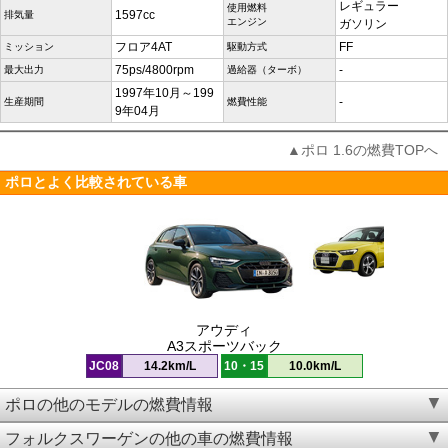
レギュラー
使用燃料
1597cc
排気量
エンジン
ガソリン
フロア4AT
FF
ミッション
駆動方式
75ps/4800rpm
-
最大出力
過給器（ターボ）
1997年10月～199
-
生産期間
燃費性能
9年04月
▲ポロ 1.6の燃費TOPへ
ポロとよく比較されている車
アウディ
A3スポーツバック
JC08
14.2km/L
10・15
10.0km/L
ポロの他のモデルの燃費情報
フォルクスワーゲンの他の車の燃費情報