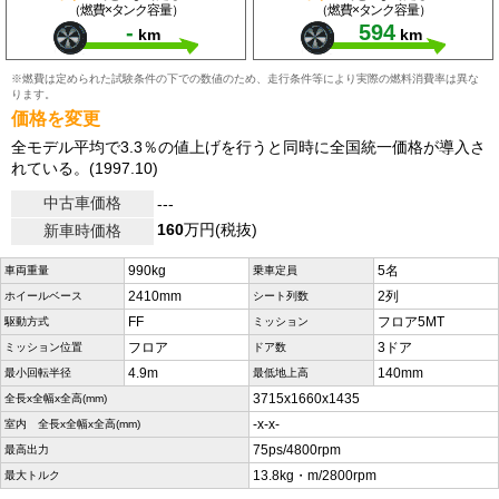
（燃費×タンク容量）
（燃費×タンク容量）
-
594
km
km
※燃費は定められた試験条件の下での数値のため、走行条件等により実際の燃料消費率は異な
ります。
価格を変更
全モデル平均で3.3％の値上げを行うと同時に全国統一価格が導入さ
れている。(1997.10)
中古車価格
---
160
万円(税抜)
新車時価格
990kg
5名
車両重量
乗車定員
2410mm
2列
ホイールベース
シート列数
FF
フロア5MT
駆動方式
ミッション
フロア
3ドア
ミッション位置
ドア数
4.9m
140mm
最小回転半径
最低地上高
3715x1660x1435
全長x全幅x全高(mm)
-x-x-
室内 全長x全幅x全高(mm)
75ps/4800rpm
最高出力
13.8kg・m/2800rpm
最大トルク