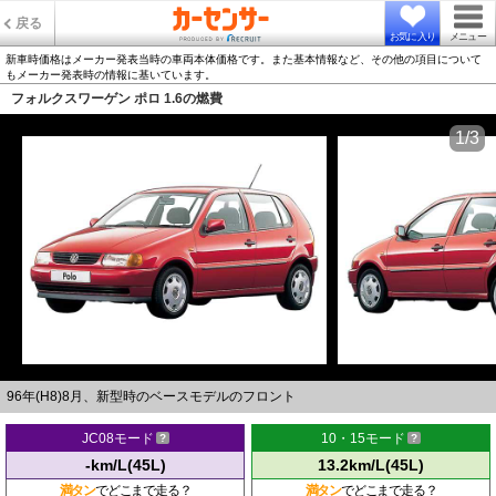
戻る
お気に入り
メニュー
新車時価格はメーカー発表当時の車両本体価格です。また基本情報など、その他の項目について
もメーカー発表時の情報に基いています。
フォルクスワーゲン ポロ 1.6の燃費
1/3
96年(H8)8月、新型時のベースモデルのフロント
JC08モード
10・15モード
-km/L(45L)
13.2km/L(45L)
満タン
でどこまで走る？
満タン
でどこまで走る？