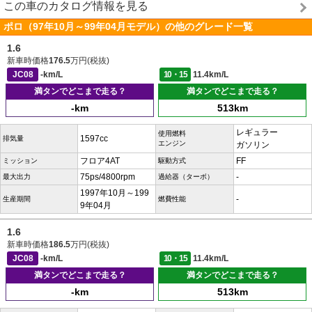
この車のカタログ情報を見る
ポロ（97年10月～99年04月モデル）の他のグレード一覧
1.6
新車時価格
176.5
万円(税抜)
JC08
-km/L
10・15
11.4km/L
満タンでどこまで走る？
満タンでどこまで走る？
-km
513km
レギュラー
使用燃料
1597cc
排気量
エンジン
ガソリン
フロア4AT
FF
ミッション
駆動方式
75ps/4800rpm
-
最大出力
過給器（ターボ）
1997年10月～199
-
生産期間
燃費性能
9年04月
1.6
新車時価格
186.5
万円(税抜)
JC08
-km/L
10・15
11.4km/L
満タンでどこまで走る？
満タンでどこまで走る？
-km
513km