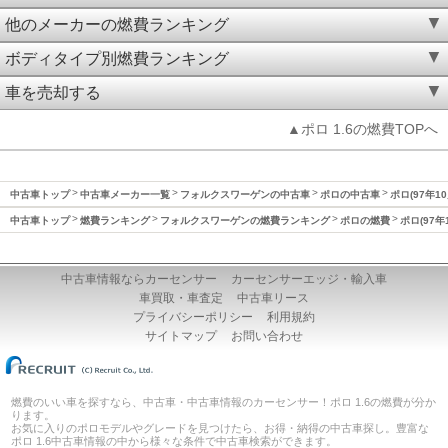
他のメーカーの燃費ランキング
ボディタイプ別燃費ランキング
車を売却する
▲ポロ 1.6の燃費TOPへ
中古車トップ
中古車メーカー一覧
フォルクスワーゲンの中古車
ポロの中古車
ポロ(97年1
中古車トップ
燃費ランキング
フォルクスワーゲンの燃費ランキング
ポロの燃費
ポロ(97年
中古車情報ならカーセンサー
カーセンサーエッジ・輸入車
車買取・車査定
中古車リース
プライバシーポリシー
利用規約
サイトマップ
お問い合わせ
燃費のいい車を探すなら、中古車・中古車情報のカーセンサー！ポロ 1.6の燃費が分か
ります。
お気に入りのポロモデルやグレードを見つけたら、お得・納得の中古車探し。豊富な
ポロ 1.6中古車情報の中から様々な条件で中古車検索ができます。