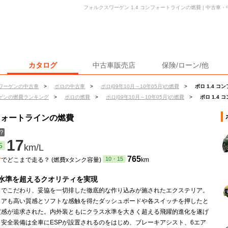
フォルクスワーゲン 1.4 コンフォートラインの燃費 | 中古
カタログ
中古車販売店
保険/ローン/他
ワーゲンの中古車
>
ポロの中古車
>
ポロ(09年10月～10年05月)の燃費
>
ポロ 1.4 
ゲンの燃費ランキング
>
ポロの燃費
>
ポロ(09年10月～10年05月)の燃費
>
ポロ 1.4
ンフォートラインの燃費
？
17
5
km/L
ン
765
10・15
でどこまで走る？ (燃費xタンク容量)
km
水準を超えるクオリティを実現
までこだわり、妥協を一切排した徹底的な作り込みが施されたエクステリア。
リアも高い質感とソフトな感触を得たダッシュボードや各スイッチを押したと
度感が追求された。内外装ともにクラス水準を大きく超える飛躍的進化を遂げ
。安全装備は全車にESPが設置されるのをはじめ、ブレーキアシスト、6エア