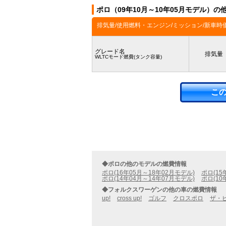
ポロ（09年10月～10年05月モデル）の
排気量/使用燃料・エンジン/ミッション/新車時
グレード名
排気量
WLTCモード燃費(タンク容量)
こ
◆ポロの他のモデルの燃費情報
ポロ(16年05月～18年02月モデル)
ポロ(15
ポロ(14年04月～14年07月モデル)
ポロ(10
◆フォルクスワーゲンの他の車の燃費情報
up!
cross up!
ゴルフ
クロスポロ
ザ・