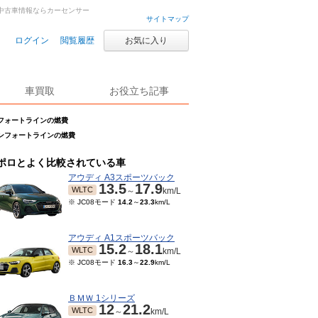
車・中古車情報ならカーセンサー
サイトマップ
ログイン
閲覧履歴
お気に入り
車買取
お役立ち記事
コンフォートラインの燃費
 コンフォートラインの燃費
ポロとよく比較されている車
アウディ A3スポーツバック
13.5
17.9
WLTC
～
km/L
※ JC08モード
14.2
～
23.3
km/L
アウディ A1スポーツバック
15.2
18.1
WLTC
～
km/L
※ JC08モード
16.3
～
22.9
km/L
ＢＭＷ 1シリーズ
12
21.2
WLTC
～
km/L