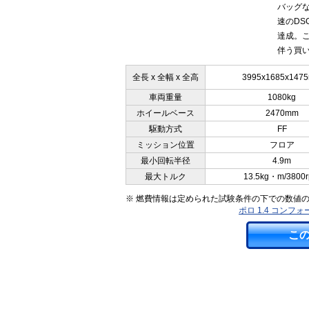
バッグな
速のDS
達成。
伴う買い
全長 x 全幅 x 全高
3995x1685x147
車両重量
1080kg
ホイールベース
2470mm
駆動方式
FF
ミッション位置
フロア
最小回転半径
4.9m
最大トルク
13.5kg・m/3800
※ 燃費情報は定められた試験条件の下での数値
ポロ 1.4 コン
こ