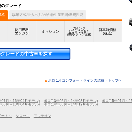
他のグレード
価格
駆動方式/最大出力/過給器/生産期間/燃費性能
満タンで
使用燃料
新車時価格
ミッション
どこまで走る？
エンジン
(税込)
(燃費xタンク容量)
のグレードの中古車を探す
ポロ 1.4 コンフォートラインの燃費・トップヘ
年07月～16年04月モデル)
ポロ(13年05月～14年03月モデル)
ポロ(15年01月～1
年06月～13年04月モデル)
ポロ(14年08月～14年12月モデル)
ビートル
シロッコ
アルテオン