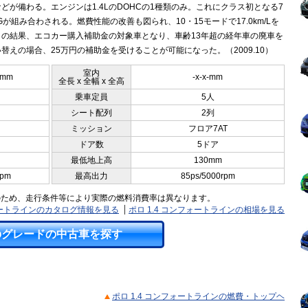
どが備わる。エンジンは1.4LのDOHCの1種類のみ。これにクラス初となる7
Gが組み合わされる。燃費性能の改善も図られ、10・15モードで17.0km/Lを
この結果、エコカー購入補助金の対象車となり、車齢13年超の経年車の廃車を
替えの場合、25万円の補助金を受けることが可能になった。（2009.10）
室内
5mm
-x-x-mm
全長 x 全幅 x 全高
乗車定員
5人
シート配列
2列
ミッション
フロア7AT
ドア数
5ドア
最低地上高
130mm
rpm
最高出力
85ps/5000rpm
のため、走行条件等により実際の燃料消費率は異なります。
フォートラインのカタログ情報を見る
ポロ 1.4 コンフォートラインの相場を見る
のグレードの中古車を探す
ポロ 1.4 コンフォートラインの燃費・トップヘ