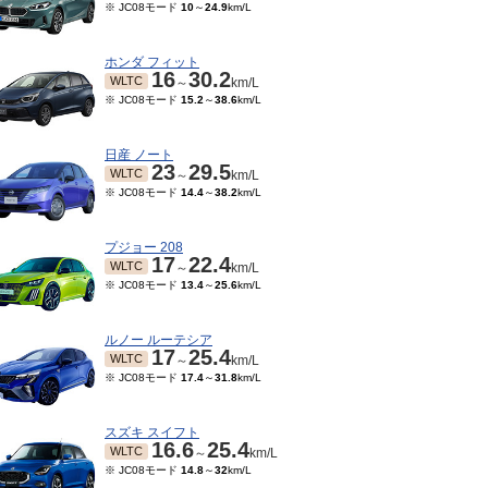
※ JC08モード
10
～
24.9
km/L
ホンダ フィット
16
30.2
WLTC
～
km/L
※ JC08モード
15.2
～
38.6
km/L
日産 ノート
23
29.5
WLTC
～
km/L
※ JC08モード
14.4
～
38.2
km/L
プジョー 208
17
22.4
WLTC
～
km/L
※ JC08モード
13.4
～
25.6
km/L
ルノー ルーテシア
17
25.4
WLTC
～
km/L
※ JC08モード
17.4
～
31.8
km/L
スズキ スイフト
16.6
25.4
WLTC
～
km/L
※ JC08モード
14.8
～
32
km/L