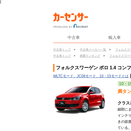
{
中古車
輸入車
中古車トップ
>
中古車メーカー一覧
>
フォルクス
中古車トップ
>
燃費ランキング
>
フォルクスワー
フォルクスワーゲン ポロ 1.4 コ
WLTCモード、JC08モード、10・15モードとは
10・1
満タ
クラス
細部に
インテ
きの節
ている