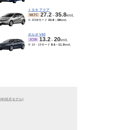
トヨタ アクア
27.2
35.8
WLTC
～
km/L
※ JC08モード
33.8
～
38
km/L
ボルボ V40
13.2
20
JC08
～
km/L
※ 10・15モード
8.6
～
11.3
km/L
5年06月モデル)