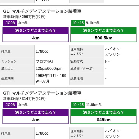
GLi マルチメディアステーション装着車
新車時価格
299
万円(税抜)
JC08
-km/L
10・15
9.1km/L
満タンでどこまで走る？
満タンでどこまで走る？
-km
500.5km
ハイオク
使用燃料
1780cc
排気量
エンジン
ガソリン
フロア4AT
FF
ミッション
駆動方式
125ps/6000rpm
-
最大出力
過給器（ターボ）
1998年11月～199
-
生産期間
燃費性能
9年07月
GTI マルチメディアステーション装着車
新車時価格
314
万円(税抜)
JC08
-km/L
10・15
11.8km/L
満タンでどこまで走る？
満タンでどこまで走る？
-km
649km
ハイオク
使用燃料
1780cc
排気量
エンジン
ガソリン