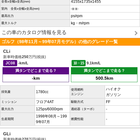
4155x1735x1455
全長x全幅x全高(mm)
-x-x-
室内 全長x全幅x全高(mm)
ps/rpm
最高出力
kg・m/rpm
最大トルク
この車のカタログ情報を見る
ゴルフ（98年11月～99年07月モデル）の他のグレード一覧
CLi
新車時価格
250
万円(税抜)
JC08
-km/L
10・15
9.1km/L
満タンでどこまで走る？
満タンでどこまで走る？
-km
500.5km
ハイオク
使用燃料
1780cc
排気量
エンジン
ガソリン
フロア4AT
FF
ミッション
駆動方式
125ps/6000rpm
-
最大出力
過給器（ターボ）
1998年08月～199
-
生産期間
燃費性能
9年07月
GLi
新車時価格
270
万円(税抜)