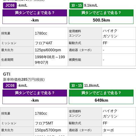
JC08
-km/L
10・15
9.1km/L
満タンでどこまで走る？
満タンでどこまで走る？
-km
500.5km
ハイオク
使用燃料
1780cc
排気量
エンジン
ガソリン
フロア4AT
FF
ミッション
駆動方式
125ps/6000rpm
-
最大出力
過給器（ターボ）
1998年08月～199
-
生産期間
燃費性能
9年07月
GTI
新車時価格
285
万円(税抜)
JC08
-km/L
10・15
11.8km/L
満タンでどこまで走る？
満タンでどこまで走る？
-km
649km
ハイオク
使用燃料
1780cc
排気量
エンジン
ガソリン
フロア5MT
FF
ミッション
駆動方式
150ps/5700rpm
ターボ
最大出力
過給器（ターボ）