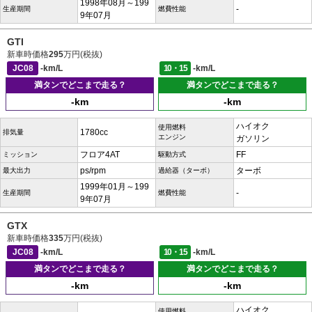
1998年08月～199
-
生産期間
燃費性能
9年07月
GTI
新車時価格
295
万円(税抜)
JC08
-km/L
10・15
-km/L
満タンでどこまで走る？
満タンでどこまで走る？
-km
-km
ハイオク
使用燃料
1780cc
排気量
エンジン
ガソリン
フロア4AT
FF
ミッション
駆動方式
ps/rpm
ターボ
最大出力
過給器（ターボ）
1999年01月～199
-
生産期間
燃費性能
9年07月
GTX
新車時価格
335
万円(税抜)
JC08
-km/L
10・15
-km/L
満タンでどこまで走る？
満タンでどこまで走る？
-km
-km
ハイオク
使用燃料