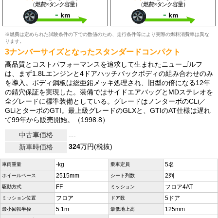
（燃費×タンク容量）
（燃費×タンク容量）
-
-
km
km
※燃費は定められた試験条件の下での数値のため、走行条件等により実際の燃料消費率は異な
ります。
3ナンバーサイズとなったスタンダードコンパクト
高品質とコストパフォーマンスを追求して生まれたニューゴルフ
は、まず1.8Lエンジンと4ドアハッチバックボディの組み合わせのみ
を導入。ボディ鋼板は総亜鉛メッキ処理され、旧型の倍になる12年
の錆穴保証を実現した。装備ではサイドエアバッグとMDステレオを
全グレードに標準装備としている。グレードはノンターボのCLi／
GLiとターボのGTI。最上級グレードのGLXと、GTIのAT仕様は遅れ
て99年から販売開始。（1998.8）
中古車価格
---
324
万円(税抜)
新車時価格
-kg
5名
車両重量
乗車定員
2515mm
2列
ホイールベース
シート列数
FF
フロア4AT
駆動方式
ミッション
フロア
5ドア
ミッション位置
ドア数
5.1m
125mm
最小回転半径
最低地上高