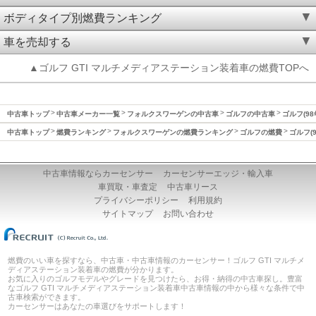
ボディタイプ別燃費ランキング
車を売却する
▲ゴルフ GTI マルチメディアステーション装着車の燃費TOPへ
中古車トップ
中古車メーカー一覧
フォルクスワーゲンの中古車
ゴルフの中古車
ゴルフ(98
中古車トップ
燃費ランキング
フォルクスワーゲンの燃費ランキング
ゴルフの燃費
ゴルフ(
中古車情報ならカーセンサー
カーセンサーエッジ・輸入車
車買取・車査定
中古車リース
プライバシーポリシー
利用規約
サイトマップ
お問い合わせ
燃費のいい車を探すなら、中古車・中古車情報のカーセンサー！ゴルフ GTI マルチメ
ディアステーション装着車の燃費が分かります。
お気に入りのゴルフモデルやグレードを見つけたら、お得・納得の中古車探し。豊富
なゴルフ GTI マルチメディアステーション装着車中古車情報の中から様々な条件で中
古車検索ができます。
カーセンサーはあなたの車選びをサポートします！