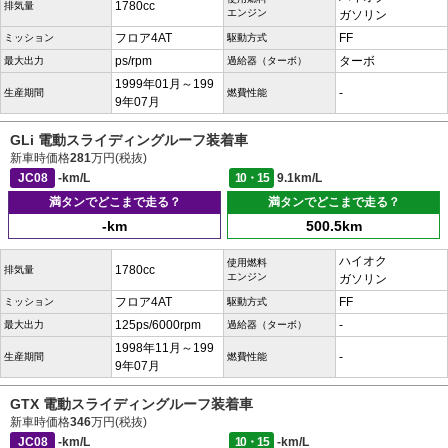
1780cc
排気量
エンジン
ガソリン
フロア4AT
FF
ミッション
駆動方式
ps/rpm
ターボ
最大出力
過給器（ターボ）
1999年01月～199
-
生産期間
燃費性能
9年07月
GLi 電動スライディングルーフ装着車
新車時価格
281
万円(税抜)
JC08
-km/L
10・15
9.1km/L
満タンでどこまで走る？
満タンでどこまで走る？
-km
500.5km
ハイオク
使用燃料
1780cc
排気量
エンジン
ガソリン
フロア4AT
FF
ミッション
駆動方式
125ps/6000rpm
-
最大出力
過給器（ターボ）
1998年11月～199
-
生産期間
燃費性能
9年07月
GTX 電動スライディングルーフ装着車
新車時価格
346
万円(税抜)
JC08
-km/L
10・15
-km/L