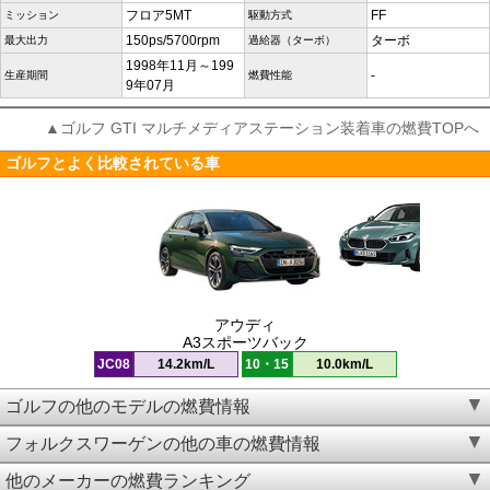
フロア5MT
FF
ミッション
駆動方式
150ps/5700rpm
ターボ
最大出力
過給器（ターボ）
1998年11月～199
-
生産期間
燃費性能
9年07月
▲ゴルフ GTI マルチメディアステーション装着車の燃費TOPへ
ゴルフとよく比較されている車
アウディ
A3スポーツバック
JC08
14.2km/L
10・15
10.0km/L
ゴルフの他のモデルの燃費情報
フォルクスワーゲンの他の車の燃費情報
他のメーカーの燃費ランキング