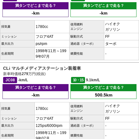
満タンでどこまで走る？
満タンでどこまで走る？
-km
-km
ハイオク
使用燃料
1780cc
排気量
エンジン
ガソリン
フロア4AT
FF
ミッション
駆動方式
ps/rpm
ターボ
最大出力
過給器（ターボ）
1998年11月～199
-
生産期間
燃費性能
9年07月
CLi マルチメディアステーション装着車
新車時価格
279
万円(税抜)
JC08
-km/L
10・15
9.1km/L
満タンでどこまで走る？
満タンでどこまで走る？
-km
500.5km
ハイオク
使用燃料
1780cc
排気量
エンジン
ガソリン
フロア4AT
FF
ミッション
駆動方式
125ps/6000rpm
-
最大出力
過給器（ターボ）
1998年11月～199
-
生産期間
燃費性能
9年07月