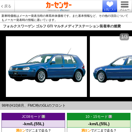
戻る
お気に入り
メニュー
新車時価格はメーカー発表当時の車両本体価格です。また基本情報など、その他の項目について
もメーカー発表時の情報に基いています。
フォルクスワーゲン ゴルフ GTI マルチメディアステーション装着車の燃費
1/3
98年(H10)8月、FMC時のGLiのフロント
JC08モード
10・15モード
-km/L(55L)
-km/L(55L)
満タン
でどこまで走る？
満タン
でどこまで走る？