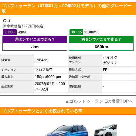
ゴルフトゥーラン（07年01月～07年02月モデル）の他のグレード一
覧
GLi
新車時価格
322
万円(税込)
JC08
-km/L
10・15
11.0km/L
満タンでどこまで走る？
満タンでどこまで走る？
-km
660km
ハイオク
使用燃料
1984cc
排気量
エンジン
ガソリン
フロア6AT
FF
ミッション
駆動方式
150ps/6000rpm
-
最大出力
過給器（ターボ）
2007年01月～200
-
生産期間
燃費性能
7年02月
▲ゴルフトゥーラン Eの燃費TOPへ
ゴルフトゥーランとよく比較されている車