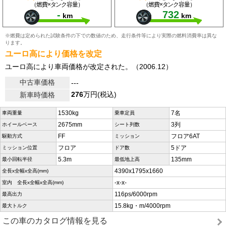
（燃費×タンク容量）
（燃費×タンク容量）
-
732
km
km
※燃費は定められた試験条件の下での数値のため、走行条件等により実際の燃料消費率は異な
ります。
ユーロ高により価格を改定
ユーロ高により車両価格が改定された。（2006.12）
中古車価格
---
276
万円(税込)
新車時価格
1530kg
7名
車両重量
乗車定員
2675mm
3列
ホイールベース
シート列数
FF
フロア6AT
駆動方式
ミッション
フロア
5ドア
ミッション位置
ドア数
5.3m
135mm
最小回転半径
最低地上高
4390x1795x1660
全長x全幅x全高(mm)
-x-x-
室内 全長x全幅x全高(mm)
116ps/6000rpm
最高出力
15.8kg・m/4000rpm
最大トルク
この車のカタログ情報を見る