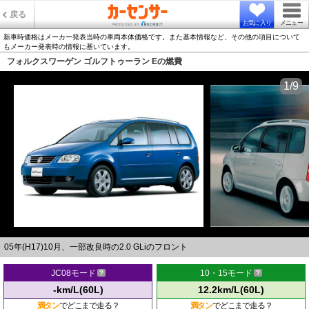
戻る
お気に入り
メニュー
新車時価格はメーカー発表当時の車両本体価格です。また基本情報など、その他の項目について
もメーカー発表時の情報に基いています。
フォルクスワーゲン ゴルフトゥーラン Eの燃費
1/9
05年(H17)10月、一部改良時の2.0 GLiのフロント
JC08モード
10・15モード
-km/L(60L)
12.2km/L(60L)
満タン
でどこまで走る？
満タン
でどこまで走る？