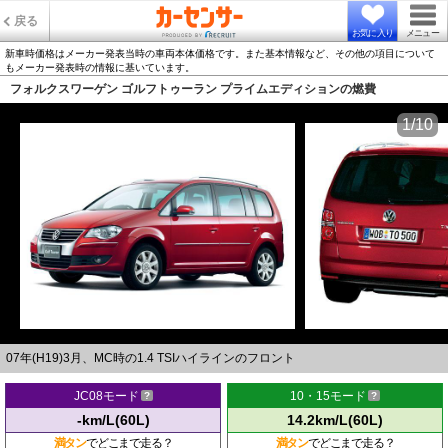
戻る
お気に入り
メニュー
新車時価格はメーカー発表当時の車両本体価格です。また基本情報など、その他の項目について
もメーカー発表時の情報に基いています。
フォルクスワーゲン ゴルフトゥーラン プライムエディションの燃費
1/10
07年(H19)3月、MC時の1.4 TSIハイラインのフロント
JC08モード
10・15モード
-km/L(60L)
14.2km/L(60L)
満タン
でどこまで走る？
満タン
でどこまで走る？