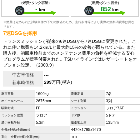
（燃費×タンク容量）
（燃費×タンク容量）
-
852
km
km
※燃費は定められた試験条件の下での数値のため、走行条件等により実際の燃料消費率は異な
ります。
7速DSGを採用
トランスミッションが従来の6速DSGから7速DSGに変更された。こ
れに伴い燃費も14.2km/Lと最大約15%の改善が図られている。また
購入後、初回車検前までのメンテナンス費用の負担を軽減する安心
プログラムが標準付帯された。TSIハイラインではレザーシートをオ
プション設定。（2009.9）
中古車価格
---
299
万円(税込)
新車時価格
1600kg
7名
車両重量
乗車定員
2675mm
3列
ホイールベース
シート列数
FF
フロア7AT
駆動方式
ミッション
フロア
5ドア
ミッション位置
ドア数
5.3m
135mm
最小回転半径
最低地上高
4420x1795x1670
全長x全幅x全高(mm)
-x-x-
室内 全長x全幅x全高(mm)