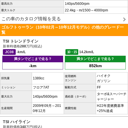
140ps/5600rpm
最高出力
22.4kg・m/1500～4000rpm
最大トルク
この車のカタログ情報を見る
ゴルフトゥーラン（10年02月～10年12月モデル）の他のグレード一
覧
TSI トレンドライン
新車時価格
288
万円(税込)
JC08
-km/L
10・15
14.2km/L
満タンでどこまで走る？
満タンでどこまで走る？
-km
852km
ハイオク
使用燃料
1389cc
排気量
エンジン
ガソリン
フロア7AT
FF
ミッション
駆動方式
ターボ&スーパーチ
140ps/5600rpm
最大出力
過給器（ターボ）
ャージャー
2009年09月～201
H22年度燃費基準
生産期間
燃費性能
0年12月
+25%達成
TSI ハイライン
新車時価格
340
万円(税込)