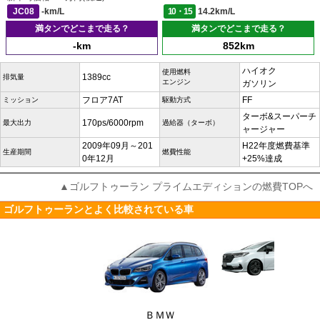
JC08
-km/L
10・15
14.2km/L
満タンでどこまで走る？
満タンでどこまで走る？
-km
852km
ハイオク
使用燃料
1389cc
排気量
エンジン
ガソリン
フロア7AT
FF
ミッション
駆動方式
ターボ&スーパーチ
170ps/6000rpm
最大出力
過給器（ターボ）
ャージャー
2009年09月～201
H22年度燃費基準
生産期間
燃費性能
0年12月
+25%達成
▲ゴルフトゥーラン プライムエディションの燃費TOPへ
ゴルフトゥーランとよく比較されている車
ＢＭＷ