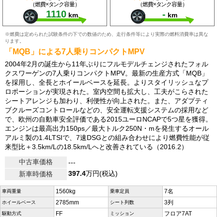
（燃費×タンク容量）
（燃費×タンク容量）
1110
-
km
km
※燃費は定められた試験条件の下での数値のため、走行条件等により実際の燃料消費率は異な
ります。
「MQB」による7人乗りコンパクトMPV
2004年2月の誕生から11年ぶりにフルモデルチェンジされたフォル
クスワーゲンの7人乗りコンパクトMPV。最新の生産方式「MQB」
を採用し、全長とホイールベースを延長。よりスタイリッシュなプ
ロポーションが実現された。室内空間も拡大し、工夫がこらされた
シートアレンジも加わり、利便性が向上された。また、アダプティ
ブクルーズコントロールなどの、安全運転支援システムの採用など
で、欧州の自動車安全評価である2015ユーロNCAPで5つ星を獲得。
エンジンは最高出力150ps／最大トルク250N・mを発生するオール
アルミ製の1.4LTSIで、7速DSGとの組み合わせにより燃費性能が従
来型比＋3.5km/Lの18.5km/Lへと改善されている（2016.2）
中古車価格
---
397.4
万円(税込)
新車時価格
1560kg
7名
車両重量
乗車定員
2785mm
3列
ホイールベース
シート列数
FF
フロア7AT
駆動方式
ミッション