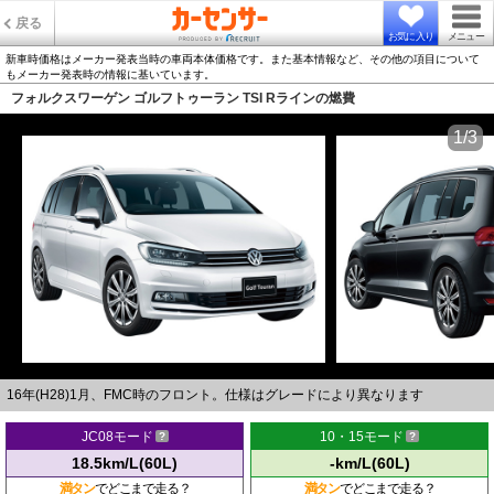
戻る
お気に入り
メニュー
新車時価格はメーカー発表当時の車両本体価格です。また基本情報など、その他の項目について
もメーカー発表時の情報に基いています。
フォルクスワーゲン ゴルフトゥーラン TSI Rラインの燃費
1/3
16年(H28)1月、FMC時のフロント。仕様はグレードにより異なります
JC08モード
10・15モード
18.5km/L(60L)
-km/L(60L)
満タン
でどこまで走る？
満タン
でどこまで走る？