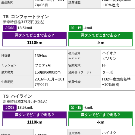
生産期間
燃費性能
7年06月
+10%達成
TSI コンフォートライン
新車時価格
317
万円(税込)
JC08
18.5km/L
10・15
-km/L
満タンでどこまで走る？
満タンでどこまで走る？
1110km
-km
ハイオク
使用燃料
1394cc
排気量
エンジン
ガソリン
フロア7AT
FF
ミッション
駆動方式
150ps/6000rpm
ターボ
最大出力
過給器（ターボ）
2016年01月～201
H32年度燃費基準
生産期間
燃費性能
7年06月
+10%達成
TSI ハイライン
新車時価格
376.9
万円(税込)
JC08
18.5km/L
10・15
-km/L
満タンでどこまで走る？
満タンでどこまで走る？
1110km
-km
ハイオク
使用燃料