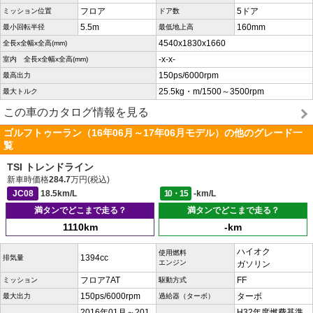
フロア
5ドア
ミッション位置
ドア数
5.5m
160mm
最小回転半径
最低地上高
4540x1830x1660
全長x全幅x全高(mm)
-x-x-
室内 全長x全幅x全高(mm)
150ps/6000rpm
最高出力
25.5kg・m/1500～3500rpm
最大トルク
この車のカタログ情報を見る
ゴルフトゥーラン（16年06月～17年06月モデル）の他のグレード一
覧
TSI トレンドライン
新車時価格
284.7
万円(税込)
JC08
18.5km/L
10・15
-km/L
満タンでどこまで走る？
満タンでどこまで走る？
1110km
-km
ハイオク
使用燃料
1394cc
排気量
エンジン
ガソリン
フロア7AT
FF
ミッション
駆動方式
150ps/6000rpm
ターボ
最大出力
過給器（ターボ）
2016年01月～201
H32年度燃費基準