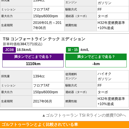
1394cc
排気量
エンジン
ガソリン
フロア7AT
FF
ミッション
駆動方式
150ps/6000rpm
ターボ
最大出力
過給器（ターボ）
2016年01月～201
H32年度燃費基準
生産期間
燃費性能
7年06月
+10%達成
TSI コンフォートライン テック エディション
新車時価格
384
万円(税込)
JC08
18.5km/L
10・15
-km/L
満タンでどこまで走る？
満タンでどこまで走る？
1110km
-km
ハイオク
使用燃料
1394cc
排気量
エンジン
ガソリン
フロア7AT
FF
ミッション
駆動方式
150ps/6000rpm
ターボ
最大出力
過給器（ターボ）
H32年度燃費基準
2017年06月
生産期間
燃費性能
+10%達成
▲ゴルフトゥーラン TSI Rラインの燃費TOPへ
ゴルフトゥーランとよく比較されている車