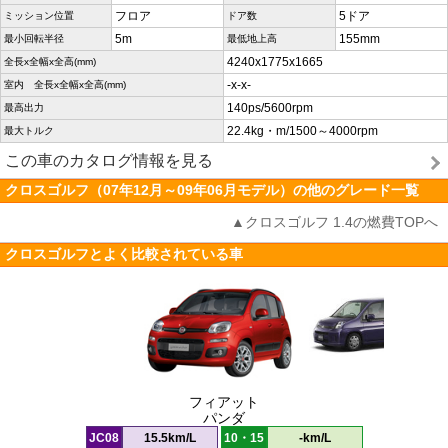
フロア
5ドア
ミッション位置
ドア数
5m
155mm
最小回転半径
最低地上高
4240x1775x1665
全長x全幅x全高(mm)
-x-x-
室内 全長x全幅x全高(mm)
140ps/5600rpm
最高出力
22.4kg・m/1500～4000rpm
最大トルク
この車のカタログ情報を見る
クロスゴルフ（07年12月～09年06月モデル）の他のグレード一覧
▲クロスゴルフ 1.4の燃費TOPへ
クロスゴルフとよく比較されている車
フィアット
パンダ
JC08
15.5km/L
10・15
-km/L