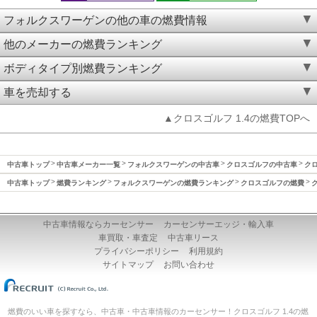
フォルクスワーゲンの他の車の燃費情報
他のメーカーの燃費ランキング
ボディタイプ別燃費ランキング
車を売却する
▲クロスゴルフ 1.4の燃費TOPへ
中古車トップ
中古車メーカー一覧
フォルクスワーゲンの中古車
クロスゴルフの中古車
クロ
中古車トップ
燃費ランキング
フォルクスワーゲンの燃費ランキング
クロスゴルフの燃費
中古車情報ならカーセンサー
カーセンサーエッジ・輸入車
車買取・車査定
中古車リース
プライバシーポリシー
利用規約
サイトマップ
お問い合わせ
燃費のいい車を探すなら、中古車・中古車情報のカーセンサー！クロスゴルフ 1.4の燃