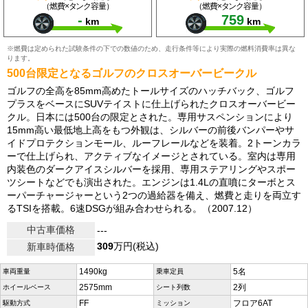
（燃費×タンク容量）
（燃費×タンク容量）
-
759
km
km
※燃費は定められた試験条件の下での数値のため、走行条件等により実際の燃料消費率は異な
ります。
500台限定となるゴルフのクロスオーバービークル
ゴルフの全高を85mm高めたトールサイズのハッチバック、ゴルフ
プラスをベースにSUVテイストに仕上げられたクロスオーバービー
クル。日本には500台の限定とされた。専用サスペンションにより
15mm高い最低地上高をもつ外観は、シルバーの前後バンパーやサ
イドプロテクションモール、ルーフレールなどを装着。2トーンカラ
ーで仕上げられ、アクティブなイメージとされている。室内は専用
内装色のダークアイスシルバーを採用、専用ステアリングやスポー
ツシートなどでも演出された。エンジンは1.4Lの直噴にターボとス
ーパーチャージャーという2つの過給器を備え、燃費と走りを両立す
るTSIを搭載。6速DSGが組み合わせられる。（2007.12）
中古車価格
---
309
万円(税込)
新車時価格
1490kg
5名
車両重量
乗車定員
2575mm
2列
ホイールベース
シート列数
FF
フロア6AT
駆動方式
ミッション