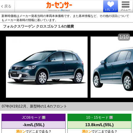
戻る
お気に入り
メニュー
新車時価格はメーカー発表当時の車両本体価格です。また基本情報など、その他の項目について
もメーカー発表時の情報に基いています。
フォルクスワーゲン クロスゴルフ 1.4の燃費
1/10
07年(H19)12月、新型時の1.4のフロント
JC08モード
10・15モード
-km/L(55L)
13.8km/L(55L)
満タン
でどこまで走る？
満タン
でどこまで走る？