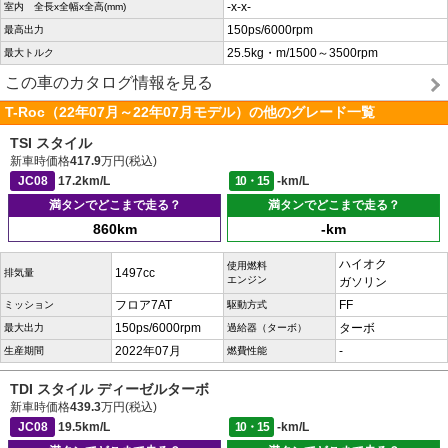
-x-x-
室内 全長x全幅x全高(mm)
150ps/6000rpm
最高出力
25.5kg・m/1500～3500rpm
最大トルク
この車のカタログ情報を見る
T-Roc（22年07月～22年07月モデル）の他のグレード一覧
TSI スタイル
新車時価格
417.9
万円(税込)
JC08
17.2km/L
10・15
-km/L
満タンでどこまで走る？
満タンでどこまで走る？
860km
-km
ハイオク
使用燃料
1497cc
排気量
エンジン
ガソリン
フロア7AT
FF
ミッション
駆動方式
150ps/6000rpm
ターボ
最大出力
過給器（ターボ）
2022年07月
-
生産期間
燃費性能
TDI スタイル ディーゼルターボ
新車時価格
439.3
万円(税込)
JC08
19.5km/L
10・15
-km/L