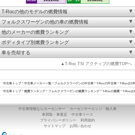
T-Rocの他のモデルの燃費情報
フォルクスワーゲンの他の車の燃費情報
他のメーカーの燃費ランキング
ボディタイプ別燃費ランキング
車を売却する
▲T-Roc TSI アクティブの燃費TOPへ
中古車トップ
中古車メーカー一覧
フォルクスワーゲンの中古車
T-Rocの中古車
T-Roc(2
中古車トップ
燃費ランキング
フォルクスワーゲンの燃費ランキング
T-Rocの燃費
T-Roc
中古車情報ならカーセンサー
カーセンサーエッジ・輸入車
車買取・車査定
中古車リース
プライバシーポリシー
利用規約
サイトマップ
お問い合わせ