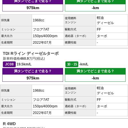
満タンでどこまで走る？
満タンでどこまで走る？
975km
-km
軽油
使用燃料
1968cc
排気量
エンジン
ディーゼル
フロア7AT
FF
ミッション
駆動方式
150ps/4000rpm
ターボ
最大出力
過給器（ターボ）
2022年07月
-
生産期間
燃費性能
TDI Rライン ディーゼルターボ
新車時価格
460.9
万円(税込)
JC08
19.5km/L
10・15
-km/L
満タンでどこまで走る？
満タンでどこまで走る？
975km
-km
軽油
使用燃料
1968cc
排気量
エンジン
ディーゼル
フロア7AT
FF
ミッション
駆動方式
150ps/4000rpm
ターボ
最大出力
過給器（ターボ）
2022年07月
-
生産期間
燃費性能
R 4WD