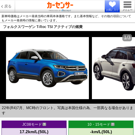
戻る
お気に入り
メニュー
新車時価格はメーカー発表当時の車両本体価格です。また基本情報など、その他の項目について
もメーカー発表時の情報に基いています。
フォルクスワーゲン T-Roc TSI アクティブの燃費
1/3
22年(R4)7月、MC時のフロント。写真は本国仕様の為、一部異なる場合がありま
す
JC08モード
10・15モード
17.2km/L(50L)
-km/L(50L)