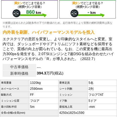
満タン
でどこまで走る？
満タン
でどこまで走る？
（燃費×タンク容量）
（燃費×タンク容量）
860
-
km
km
※燃費は定められた試験条件の下での数値のため、走行条件等により実際の燃料消費率は異な
ります。
内外装を刷新、ハイパフォーマンスモデルを投入
エクステリアの意匠を変更し、より印象的なスタイルへと変更。室
内では、ダッシュボードやドアトリムにソフト素材などを採用する
ことで、質感の向上が図られている。なお、この変更を機に最高出
力300psを発生する、2.0TSIエンジンと7速DSGを組み合わせたハイ
パフォーマンスモデルの「R」が導入された。（2022.7）
中古車価格
---
394.3
万円(税込)
新車時価格
1320kg
5名
車両重量
乗車定員
2590mm
2列
ホイールベース
シート列数
FF
フロア7AT
駆動方式
ミッション
フロア
5ドア
ミッション位置
ドア数
5m
-mm
最小回転半径
最低地上高
4250x1825x1590
全長x全幅x全高(mm)