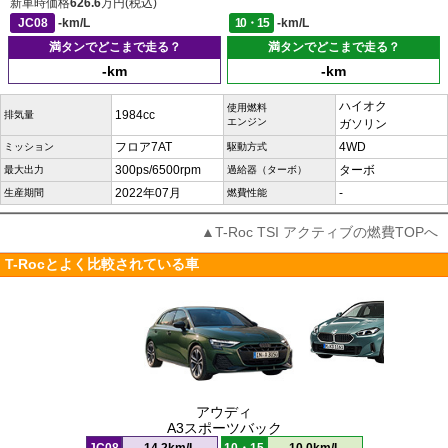
新車時価格
626.6
万円(税込)
JC08
-km/L
10・15
-km/L
満タンでどこまで走る？
満タンでどこまで走る？
-km
-km
ハイオク
使用燃料
1984cc
排気量
エンジン
ガソリン
フロア7AT
4WD
ミッション
駆動方式
300ps/6500rpm
ターボ
最大出力
過給器（ターボ）
2022年07月
-
生産期間
燃費性能
▲T-Roc TSI アクティブの燃費TOPへ
T-Rocとよく比較されている車
アウディ
A3スポーツバック
JC08
14.2km/L
10・15
10.0km/L