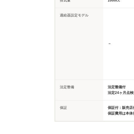
排気量
1000cc
過給器設定モデル
－
法定整備
法定整備付
法定24ヶ月点
保証
保証付：販売店
保証費用は本体