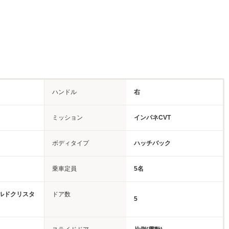
ハンドル
右
ミッション
インパネCVT
ボディタイプ
ハッチバック
乗車定員
5名
ルドクリスタ
ドア数
5