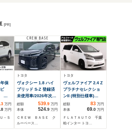
車
[PR]
トヨタ
トヨタ
 1年保
ヴォクシー 1.8 ハイ
ヴェルファイア 2.4 Z
ナビ
ブリッド S-Z 登録済
プラチナセレクショ
C バ
未使用車/2026年次改
ンII (特別仕様車)
ルー
モデル/純正ナビTV/パ
(bluetooth接続対応
539
83
.3
.9
万円
総額
万円
総額
万円
 ス
ノラミックビュー/快
ナビ)(ダウンサス)フ
524
69
.8
.9
.0
万円
本体
万円
本体
万円
HID
適利便パッケージ
ルセグTV バックカ
 Ｕ－Ｓ
ＣＲＥＷ ＢＡＳＥ ク
ＦＬＡＴＡＵＴＯ 千葉
HIGH/トヨタチームメ
メラ アルカンター
ルーベース…
柏インター トヨ…
TV
イト/トヨタセーフテ
ラシート パワーバ