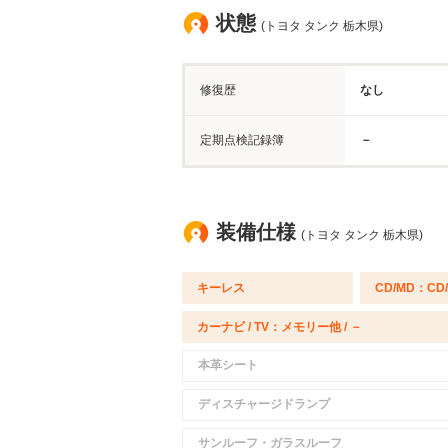
状態
(トヨタ タンク 栃木県)
修復歴
なし
定期点検記録簿
－
装備仕様
(トヨタ タンク 栃木県)
キーレス
CD/MD：CD
カーナビ / TV：メモリー他 / －
本革シート
ディスチャージドランプ
サンルーフ・ガラスルーフ