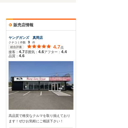
販売店情報
ヤングガンズ 真岡店
9
クチコミ件数
件
4.7
総合評価
点
4.7
4.6
4.4
接客：
雰囲気：
アフター：
4.6
品質：
高品質で格安なクルマを取り揃えており
ます！ぜひお気軽にご相談下さい！