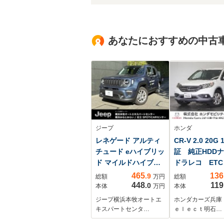
あなたにおすすめの中古
ジープ
ホンダ
レネゲード アルティ
CR-V 2.0 20G
チュード eハイブリッ
証 純正HDD
ド マイルドハイブリ
ドラレコ ET
ッド LEDヘッドラ
ックカメラ ク
465
136
.9
総額
万円
総額
イト アダプティブ
ズコントロール
448
119
.0
本体
万円
本体
クルコン レザーシ
マートキー2個 
ジープ横浜本牧オートエ
ホンダカーズ兵庫
ート シート&ステア
ヘッドライト
キスパートセンタ…
ｅｌｅｃｔ明石…
リングヒーター デ
Bluetooth 