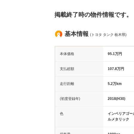
掲載終了時の物件情報です。
基本情報
(トヨタ タンク 栃木県)
本体価格
95.1万円
支払総額
107.8万円
走行距離
5.2万km
(初度登録年)
2018(H30)
色
インペリアゴー
ルメタリック