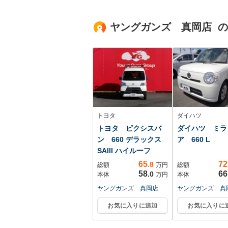
ュアルペインパノラ
DVD フロン
ミックサンルーフ
ス熱線スイッチ
ヤングガンズ 真岡店 
10.1インチUコネク
正アルミホイー
ト AppleCarPlay 認
定中古車
トヨタ
ダイハツ
トヨタ ピクシスバ
ダイハツ ミラ
ン 660 デラックス
ア 660 L
SAIII ハイルーフ
65
72
.8
総額
万円
総額
58
66
.0
本体
万円
本体
ヤングガンズ 真岡店
ヤングガンズ 真
お気に入りに追加
お気に入りに