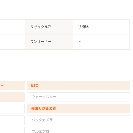
リサイクル料
リ済込
ワンオーナー
－
/－
ETC
ウォークスルー
横滑り防止装置
バックカメラ
フルエアロ