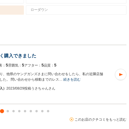
ローダウン
く購入できました
5
5
5
5
客：
雰囲気：
アフター：
品質：
り、他県のヤングガンズさまに問い合わせをしたら、私の近隣店舗
した。 問い合わせから移動までのレス…
続きを読む
購入）
2023/08/29投稿
うさちゃんさん
このお店のクチコミをもっと読む