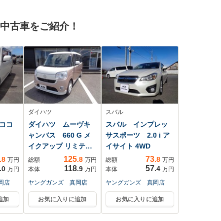
トガラ
ィセンス/デジタルイ
ックドア 両側電動
 純
ンナーミラ/パーキン
スライドドア スマ
の中古車をご紹介！
ル
グアシスト/パワーバ
ートキー プッシュ
ックドア/LEDヘッド
スタート
ライト
ダイハツ
スバル
ココ
ダイハツ ムーヴキ
スバル インプレッ
ャンバス 660 G メ
サスポーツ 2.0 i ア
イクアップ リミテッ
イサイト 4WD
ド...
125
73
.8
.8
.8
万円
総額
万円
総額
万円
118
57
.0
.9
.4
万円
本体
万円
本体
万円
岡店
ヤングガンズ 真岡店
ヤングガンズ 真岡店
追加
お気に入りに追加
お気に入りに追加