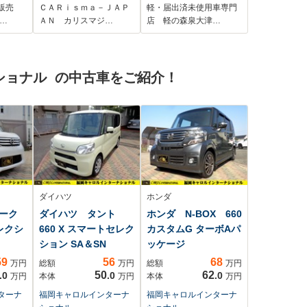
正エンジ
ブバッテリー&外部充
販売
ＣＡＲｉｓｍａ－ＪＡＰ
軽・届出済未使用車専門
フロン
電設備搭載 引出し
…
ＡＮ カリスマジ…
店 軽の森泉大津…
ドバ
ギャレー シャワー&
イドス
シンク&給排水タン
ゲート
ク LED照明
ショナル の中古車をご紹介！
ダイハツ
ホンダ
ーク
ダイハツ タント
ホンダ N-BOX 660
セレクシ
660 X スマートセレク
カスタムG ターボAパ
ション SA＆SN
ッケージ
59
56
68
万円
総額
万円
総額
万円
50
62
.0
.0
.0
万円
本体
万円
本体
万円
ターナ
福岡キャロルインターナ
福岡キャロルインターナ