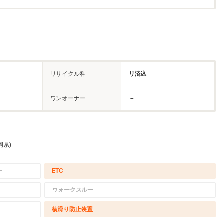
リサイクル料
リ済込
ワンオーナー
－
岡県)
－
ETC
ウォークスルー
横滑り防止装置