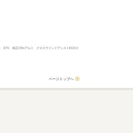
 ETC 純正15Inアルミ クロスウインドアシストECOス
ページトップへ