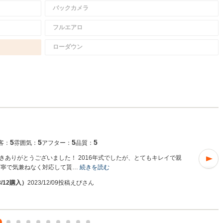
バックカメラ
フルエアロ
ローダウン
5
5
5
5
客：
雰囲気：
アフター：
品質：
ありがとうございました！ 2016年式でしたが、とてもキレイで親
丁寧で気兼ねなく対応して貰…
続きを読む
/12購入）
2023/12/09投稿
えびさん