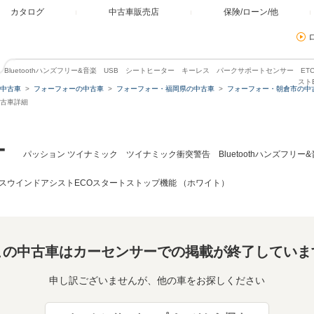
カタログ
中古車販売店
保険/ローン/他
Bluetoothハンズフリー&音楽 USB シートヒーター キーレス パークサポートセンサー ET
スト
中古車
フォーフォーの中古車
フォーフォー・福岡県の中古車
フォーフォー・朝倉市の中
中古車詳細
ー
パッション ツイナミック ツイナミック衝突警告 Bluetoothハンズフリ
ロスウインドアシストECOスタートストップ機能 （ホワイト）
この中古車はカーセンサーでの掲載が終了していま
申し訳ございませんが、他の車をお探しください