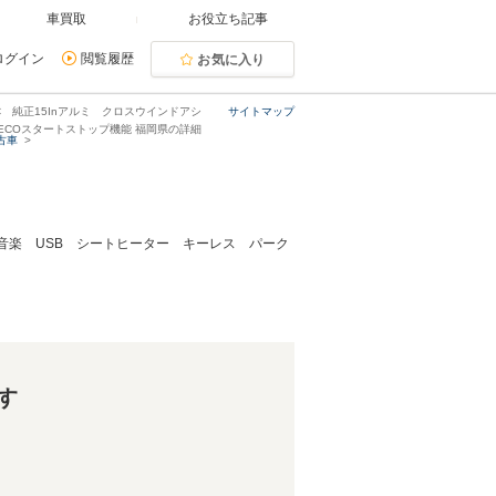
車買取
お役立ち記事
ログイン
閲覧履歴
お気に入り
C 純正15Inアルミ クロスウインドアシ
サイトマップ
ECOスタートストップ機能 福岡県の詳細
古車
ー&音楽 USB シートヒーター キーレス パーク
す