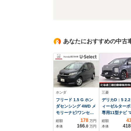
あなたにおすすめの中古
ホンダ
三菱
フリード 1.5 G ホン
デリカD：5 2.2
ダセンシング 4WD メ
ィーゼルターボ 
モリーナビ/ワンセグ
専用11型ナビ 
TV/Bluetooth機能/バ
アラウンドモニ
178
4
総額
万円
総額
ックカメラ/ETC/シー
前後ドライブレ
166
418
.0
本体
万円
本体