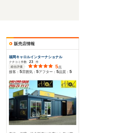
販売店情報
福岡キャロルインターナショナル
23
クチコミ件数
件
5
総合評価
点
5
5
5
5
接客：
雰囲気：
アフター：
品質：