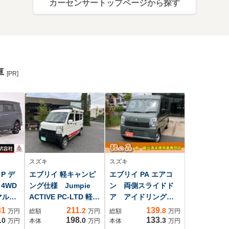
カーセンサートップページから探す
車
[PR]
スズキ
スズキ
 P デ
エブリイ 軽キャンピ
エブリイ PA エアコ
4WD
ング仕様 Jumpie
ン 両側スライドド
マルチ
ACTIVE PC-LTD 軽キ
ア アイドリングス
ター
ャンピング仕様
トップ 衝突軽減ブ
31
211
139
.2
.8
万円
総額
万円
総額
万円
コー
Jumpie ACTIVE サ
レーキ
198
133
.0
.0
.3
万円
本体
万円
本体
万円