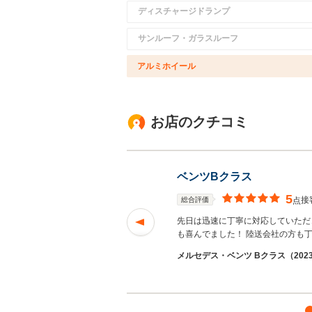
ディスチャージドランプ
サンルーフ・ガラスルーフ
アルミホイール
お店のクチコミ
ベンツBクラス
5
接
総合評価
点
ました
続きを読む
先日は迅速に丁寧に対応していただき
も喜んでました！ 陸送会社の方も
５さん
メルセデス・ベンツ Bクラス（2023