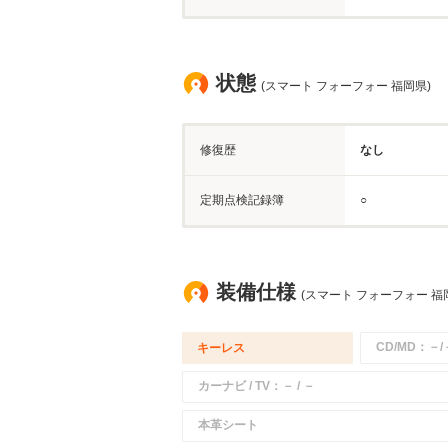
状態
(スマート フォーフォー 福岡県)
修復歴
なし
定期点検記録簿
○
装備仕様
(スマート フォーフォー 福
CD/MD：－/
キーレス
カーナビ / TV：－ / －
本革シート