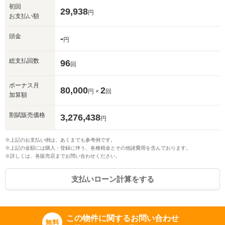
初回
29,938
円
お支払い額
頭金
-
円
総支払回数
96
回
ボーナス月
80,000
2
円 ×
回
加算額
割賦販売価格
3,276,438
円
※上記のお支払い例は、あくまでも参考例です。
※上記の金額には購入・登録に伴う、各種税金とその他諸費用を含んでおります。
※詳しくは、各販売店までお問い合わせください。
支払いローン計算をする
この物件に関するお問い合わせ
無料