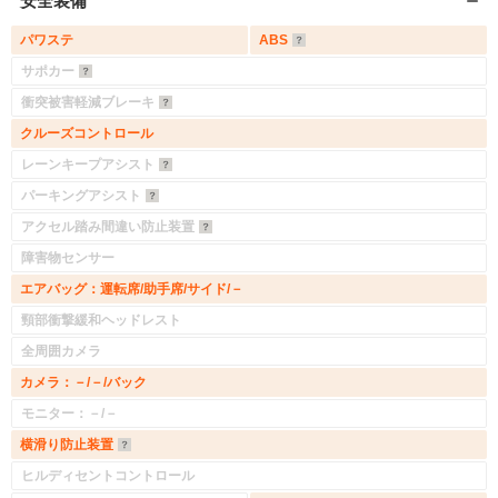
安全装備
パワステ
ABS
サポカー
衝突被害軽減ブレーキ
クルーズコントロール
レーンキープアシスト
パーキングアシスト
アクセル踏み間違い防止装置
障害物センサー
エアバッグ：運転席/助手席/サイド/－
頸部衝撃緩和ヘッドレスト
全周囲カメラ
カメラ：－/－/バック
モニター：－/－
横滑り防止装置
ヒルディセントコントロール