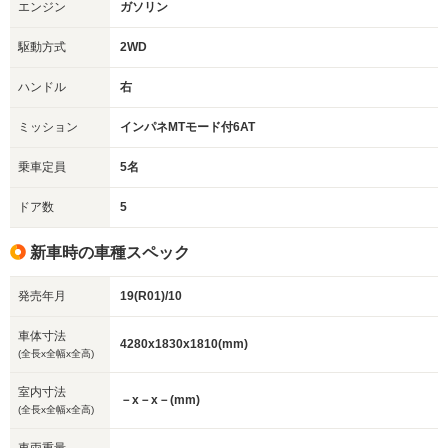
エンジン
ガソリン
駆動方式
2WD
ハンドル
右
ミッション
インパネMTモード付6AT
乗車定員
5名
ドア数
5
新車時の車種スペック
発売年月
19(R01)/10
車体寸法
4280x1830x1810(mm)
(全長x全幅x全高)
室内寸法
－x－x－(mm)
(全長x全幅x全高)