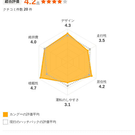
4.2
総合評価
点
20
クチコミ件数
件
デザイン
4.3
走行性
維持費
3.5
4.0
居住性
積載性
4.2
4.7
運転のしやすさ
3.1
カングーの評価平均
現行のハッチバックの評価平均