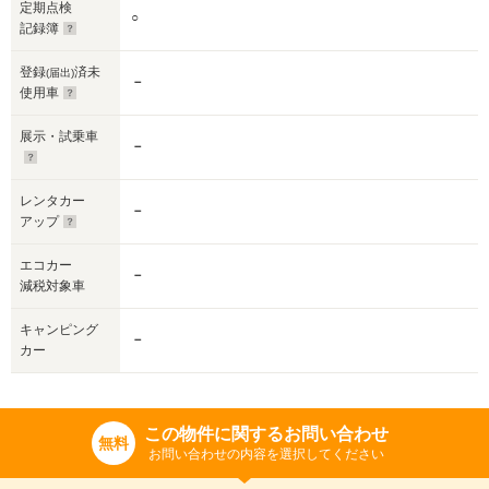
定期点検
○
記録簿
登録
済未
(届出)
－
使用車
展示・試乗車
－
レンタカー
－
アップ
エコカー
－
減税対象車
キャンピング
－
カー
この物件に関するお問い合わせ
無料
お問い合わせの内容を選択してください