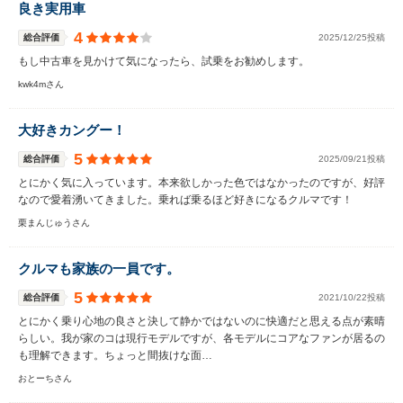
良き実用車
4
総合評価
2025/12/25投稿
もし中古車を見かけて気になったら、試乗をお勧めします。
kwk4mさん
大好きカングー！
5
総合評価
2025/09/21投稿
とにかく気に入っています。本来欲しかった色ではなかったのですが、好評
なので愛着湧いてきました。乗れば乗るほど好きになるクルマです！
栗まんじゅうさん
クルマも家族の一員です。
5
総合評価
2021/10/22投稿
とにかく乗り心地の良さと決して静かではないのに快適だと思える点が素晴
らしい。我が家のコは現行モデルですが、各モデルにコアなファンが居るの
も理解できます。ちょっと間抜けな面…
おとーちさん