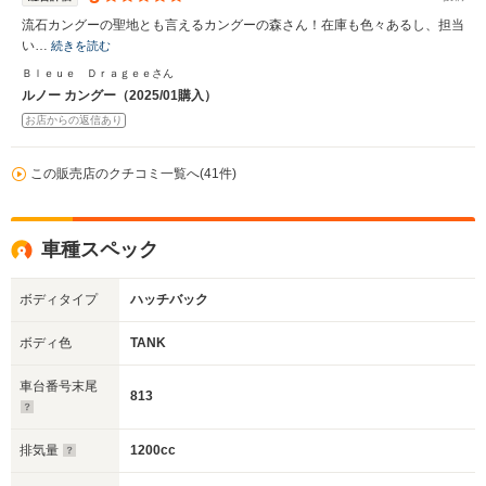
流石カングーの聖地とも言えるカングーの森さん！在庫も色々あるし、担当
い…
続きを読む
Ｂｌｅｕｅ Ｄｒａｇｅｅさん
ルノー カングー（2025/01購入）
お店からの返信あり
この販売店のクチコミ一覧へ(41件)
車種スペック
ボディタイプ
ハッチバック
ボディ色
TANK
車台番号末尾
813
排気量
1200cc