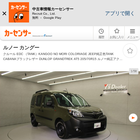
中古車情報カーセンサー
アプリで開く
Recruit Co., Ltd.
無料 － Google Play
履歴
お気に入り
メニュー
ルノー カングー
クルール EDC （TANK）KANGOO NO MORI COLORIAGE JEEP純正色TANK
CABANAブラックレザー DUNLOP GRANDTREK AT5 205/70R15 ルノー純正アクセ
サリーナビTV バックカメラ ETC 本国サイドマーカー
1/58