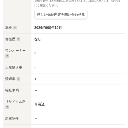
※保証費用は本体価格に含まれています。詳細については、販売店
にご確認ください。
詳しい保証内容を問い合わせる
車検
2026(R08)年10月
修復歴
なし
ワンオーナー
○
正規輸入車
○
禁煙車
○
福祉車両
－
リサイクル料
リ済込
新車物件
－