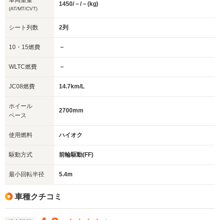
車両重量
1450/－/－(kg)
(AT/MT/CVT)
シート列数
2列
10・15燃費
－
WLTC燃費
－
JC08燃費
14.7km/L
ホイール
2700mm
ベース
使用燃料
ハイオク
駆動方式
前輪駆動(FF)
最小回転半径
5.4m
車種クチコミ