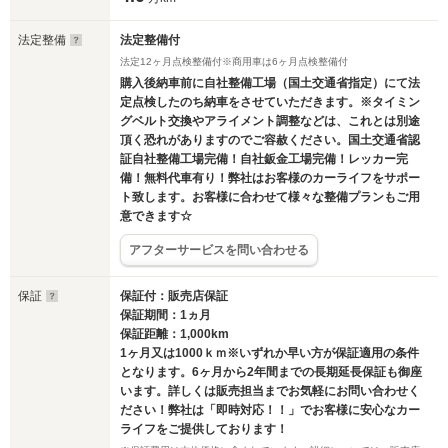
法定整備
法定整備付
法定12ヶ月点検整備付※商用車は6ヶ月点検整備付
購入後納車前に自社整備工場（国土交通省指定）にて法
定点検したのち納車をさせていただきます。※タイミン
グベルト交換やアライメント調整などは、これとは別途
頂く恐れがありますのでご容赦ください。国土交通省認
証自社整備工場完備！自社鈑金工場完備！レッカー完
備！無料代車有り！弊社はお客様のカーライフをサポー
ト致します。お客様に合わせて様々な整備プランもご用
意できます☆
アフターサービスを問い合わせる
保証
保証付：販売店保証
保証期間：1ヵ月
保証距離：1,000km
1ヶ月又は1000ｋｍ※いずれか早い方が保証適用の条件
となります。6ヶ月から2年間までの長期延長保証も御座
います。詳しくは販売担当までお気軽にお問い合わせく
ださい！弊社は「即時対応！！」でお客様に安心なカー
ライフをご提供しております！