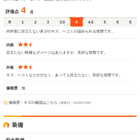
4
評価点
点
R
1
2
3
3.5
4
4.5
5
6
S
内外装に目立たない多少のキズ、ヘコミが認められる状態です。
内装
目立たない軽微なダメージはありますが、良好な状態です。
外装
キズ、ヘコミなどが少なく、あっても目立たない、良好な状態です。
修復歴
無
修復歴・キズの確認はこちら
（検査日：2026/07/08）
装備