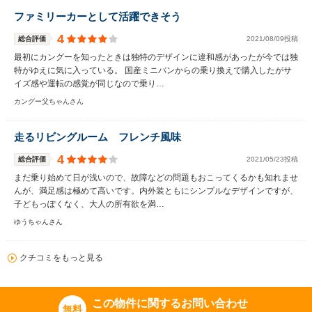
ファミリーカーとして活躍できそう
4
総合評価
2021/08/09投稿
最初にカングーを知ったときは独特のデザインに違和感があったが今では独
特がゆえに気に入っている。 国産ミニバンからの乗り換えで購入したがサ
イズ感や運転の感覚が同じなので乗り…
カングー父ちゃんさん
走るリビングルーム フレンチ風味
4
総合評価
2021/05/23投稿
まだ乗り始めて日が浅いので、故障などの問題もおこってくるかも知れませ
んが、満足感は極めて高いです。内外装ともにシンプルなデザインですが、
子どもっぽくなく、大人の所有欲を満…
ゆうちゃんさん
クチコミをもっと見る
この物件に関するお問い合わせ
無料