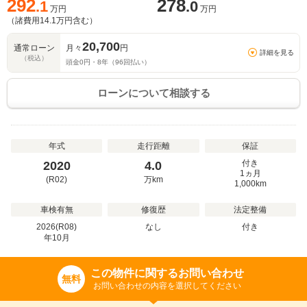
292
278
.1
.0
万円
万円
（諸費用
14.1
万円含む）
20,700
通常ローン
月々
円
詳細を見る
（税込）
頭金
0
円・
8
年（
96
回払い）
ローンについて相談する
年式
走行距離
保証
付き
2020
4.0
1ヵ月
(R02)
万
km
1,000km
車検有無
修復歴
法定整備
2026(R08)
なし
付き
年
10
月
この物件に関するお問い合わせ
無料
お問い合わせの内容を選択してください