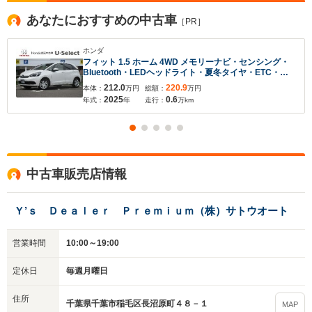
あなたにおすすめの中古車
［PR］
ホンダ
入力途中の情報を保存しますか？
フィット 1.5 ホーム 4WD メモリーナビ・センシング・
Bluetooth・LEDヘッドライト・夏冬タイヤ・ETC・障
害物センサー
※次回問い合わせをする際に自動入力されます
212.0
220.9
本体：
万円
総額：
万円
2025
0.6
※保存された情報は
年式：
年
走行：
90
日で破棄されます
万km
いいえ
はい
中古車販売店情報
Ｙ’ｓ Ｄｅａｌｅｒ Ｐｒｅｍｉｕｍ（株）サトウオート
営業時間
10:00～19:00
定休日
毎週月曜日
住所
千葉県千葉市稲毛区長沼原町４８－１
MAP