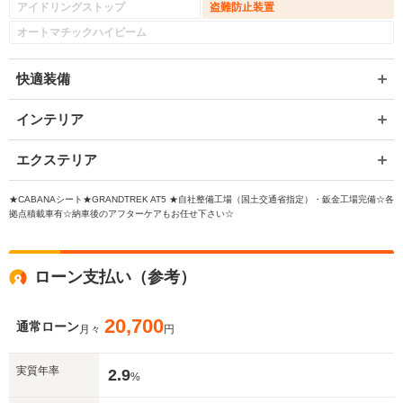
アイドリングストップ
盗難防止装置
オートマチックハイビーム
快適装備
インテリア
エクステリア
★CABANAシート★GRANDTREK AT5 ★自社整備工場（国土交通省指定）・鈑金工場完備☆各
拠点積載車有☆納車後のアフターケアもお任せ下さい☆
ローン支払い（参考）
20,700
通常ローン
月々
円
実質年率
2.9
%