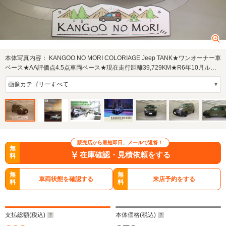
本体写真内容：
KANGOO NO MORI COLORIAGE Jeep TANK★ワンオーナー車
ベース★AA評価点4.5点車両ベース★現在走行距離39,729KM★R6年10月ルノ
ー正規ディーラーにて…
販売店から最短即日、メールで返答！
無
在庫確認・見積依頼をする
料
無
無
車両状態を確認する
来店予約をする
料
料
支払総額(税込)
本体価格(税込)