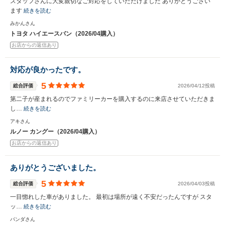
スタッフさんに大変親切なご対応をしていただけました ありがとうござい
ます
続きを読む
みかんさん
トヨタ ハイエースバン（2026/04購入）
お店からの返信あり
対応が良かったです。
5
総合評価
2026/04/12投稿
第二子が産まれるのでファミリーカーを購入するのに来店させていただきま
し…
続きを読む
アキさん
ルノー カングー（2026/04購入）
お店からの返信あり
ありがとうございました。
5
総合評価
2026/04/03投稿
一目惚れした車がありました。 最初は場所が遠く不安だったんですが スタ
ッ…
続きを読む
パンダさん