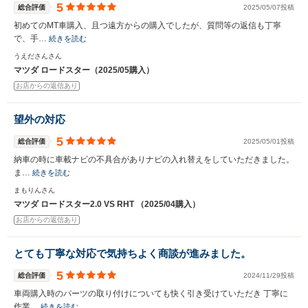
5
総合評価
2025/05/07投稿
初めてのMT車購入、且つ遠方からの購入でしたが、質問等の返信も丁寧
で、手…
続きを読む
うえださんさん
マツダ ロードスター（2025/05購入）
お店からの返信あり
望外の対応
5
総合評価
2025/05/01投稿
納車の時に車載ナビの不具合がありナビの入れ替えをしていただきました。
ま…
続きを読む
まもりんさん
マツダ ロードスター2.0 VS RHT （2025/04購入）
お店からの返信あり
とても丁寧な対応で気持ちよく商談が進みました。
5
総合評価
2024/11/29投稿
車両購入時のパーツの取り付けについても快く引き受けていただき 丁寧に
作業…
続きを読む