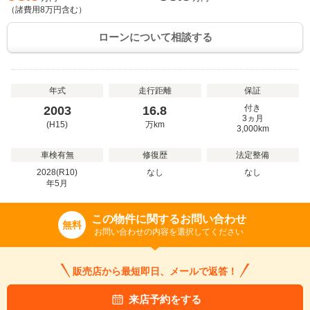
（諸費用
8
万円含む）
ローンについて相談する
年式
走行距離
保証
付き
2003
16.8
3ヵ月
(H15)
万
km
3,000km
車検有無
修復歴
法定整備
2028(R10)
なし
なし
年
5
月
この物件に関するお問い合わせ
無料
お問い合わせの内容を選択してください
販売店から最短即日、メールで返答！
来店予約をする