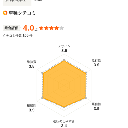
最小回転半径
5.3m
車種クチコミ
4.0
総合評価
点
105
クチコミ件数
件
デザイン
3.9
走行性
維持費
3.9
3.8
居住性
積載性
3.9
3.9
運転のしやすさ
3.4