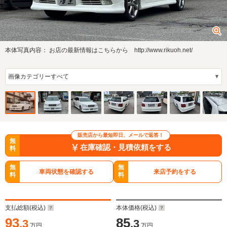
本体写真内容：
お店の最新情報はこちらから http://www.rikuoh.net/
販売店から最短即日、メールで返答！
無
在庫確認・見積依頼をする
料
無
無
車両状態を確認する
来店予約をする
料
料
支払総額(税込)
本体価格(税込)
93
85
.3
.3
万円
万円