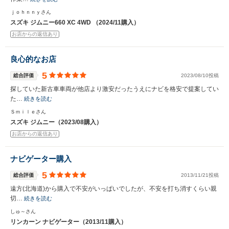
ｊｏｈｎｎｙさん
スズキ ジムニー660 XC 4WD （2024/11購入）
お店からの返信あり
良心的なお店
5
総合評価
2023/08/10投稿
探していた新古車車両が他店より激安だったうえにナビを格安で提案してい
た…
続きを読む
Ｓｍｉｌｅさん
スズキ ジムニー（2023/08購入）
お店からの返信あり
ナビゲーター購入
5
総合評価
2013/11/21投稿
遠方(北海道)から購入で不安がいっぱいでしたが、不安を打ち消すくらい親
切…
続きを読む
しゅ～さん
リンカーン ナビゲーター（2013/11購入）