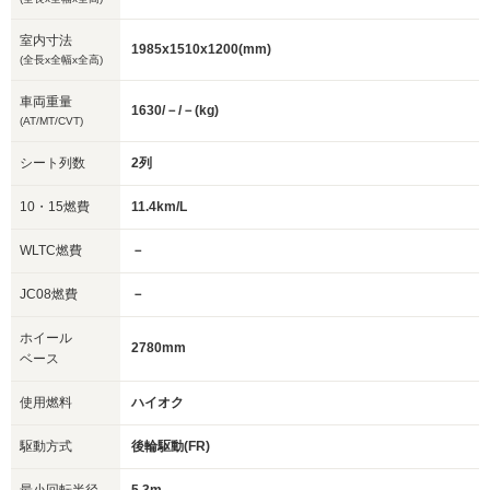
室内寸法
1985x1510x1200(mm)
(全長x全幅x全高)
車両重量
1630/－/－(kg)
(AT/MT/CVT)
シート列数
2列
10・15燃費
11.4km/L
WLTC燃費
－
JC08燃費
－
ホイール
2780mm
ベース
使用燃料
ハイオク
駆動方式
後輪駆動(FR)