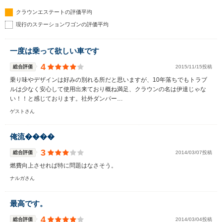
クラウンエステートの評価平均
現行のステーションワゴンの評価平均
一度は乗って欲しい車です
4
総合評価
2015/11/15投稿
乗り味やデザインは好みの別れる所だと思いますが、10年落ちでもトラブ
ルは少なく安心して使用出来ており概ね満足、クラウンの名は伊達じゃな
い！！と感じております。社外ダンパー…
ゲストさん
俺流����
3
総合評価
2014/03/07投稿
燃費向上させれば特に問題はなさそう。
ナルガさん
最高です。
4
総合評価
2014/03/04投稿