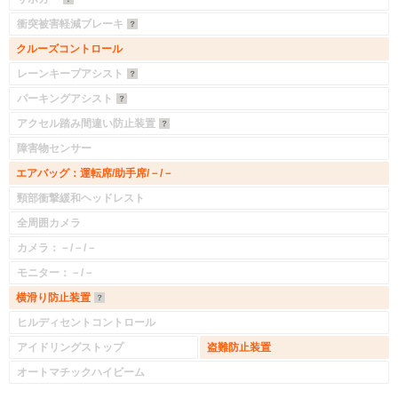
衝突被害軽減ブレーキ
クルーズコントロール
レーンキープアシスト
パーキングアシスト
アクセル踏み間違い防止装置
障害物センサー
エアバッグ：運転席/助手席/－/－
頸部衝撃緩和ヘッドレスト
全周囲カメラ
カメラ：－/－/－
モニター：－/－
横滑り防止装置
ヒルディセントコントロール
アイドリングストップ
盗難防止装置
オートマチックハイビーム