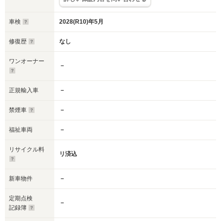
車検
2028(R10)年5月
修復歴
なし
ワンオーナー
－
正規輸入車
－
禁煙車
－
福祉車両
－
リサイクル料
リ済込
新車物件
－
定期点検
－
記録簿