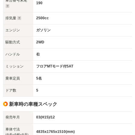
車台番号末尾
190
排気量
2500cc
エンジン
ガソリン
駆動方式
2WD
ハンドル
右
ミッション
フロアMTモード付5AT
乗車定員
5名
ドア数
5
新車時の車種スペック
発売年月
03(H15)/12
車体寸法
4835x1765x1510(mm)
(全長x全幅x全高)