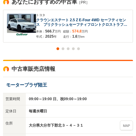
あなたにおすすめの中古車
［PR］
トヨタ
クラウンエステート 2.5 Z E-Four 4WD セーフティセン
ス プリクラッシュセーフティフロントクロストラフィ
ックアラート レーントレーシングアシスト レーダー
566.7
574.8
本体：
万円
総額：
万円
クルーズコントロール ロードサインアシスト プロア
2025
1.6
年式：
年
走行：
万km
クティブドライビング ルーフレール
中古車販売店情報
モータープラザ陸王
入力途中の情報を保存しますか？
営業時間
09:00～19:00 日、祝09:00～19:00
※次回問い合わせをする際に自動入力されます
※保存された情報は
90
日で破棄されます
定休日
毎週水曜日
住所
いいえ
はい
大分県大分市下郡北３－４－３１
MAP