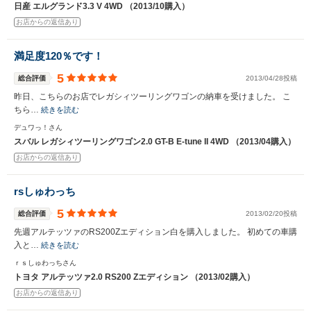
日産 エルグランド3.3 V 4WD （2013/10購入）
お店からの返信あり
満足度120％です！
5
総合評価
2013/04/28投稿
昨日、こちらのお店でレガシィツーリングワゴンの納車を受けました。 こ
ちら…
続きを読む
デュワっ！さん
スバル レガシィツーリングワゴン2.0 GT-B E-tune II 4WD （2013/04購入）
お店からの返信あり
rsしゅわっち
5
総合評価
2013/02/20投稿
先週アルテッツァのRS200Zエディション白を購入しました。 初めての車購
入と…
続きを読む
ｒｓしゅわっちさん
トヨタ アルテッツァ2.0 RS200 Zエディション （2013/02購入）
お店からの返信あり