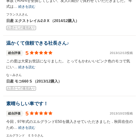
事故でRAV4を全損してしまい、友人の紹介で買わせていただきました。 年
式は…
続きを読む
フランス人さん
日産 エクストレイル2.0 X （2014/12購入）
お店からの返信あり
温かくて信頼できる社長さん♪
5
総合評価
2013/12/13投稿
この度は大変お世話になりました。 とってもかわいいピンク色のモコで気
にい…
続きを読む
な～みさん
日産 モコ660 S （2013/12購入）
お店からの返信あり
素晴らしい車です！
5
総合評価
2013/10/23投稿
今回，97年式のエルグランドE50を購入させていただきました．秋田在住の
ため…
続きを読む
エルグランド Ｅ５０さん