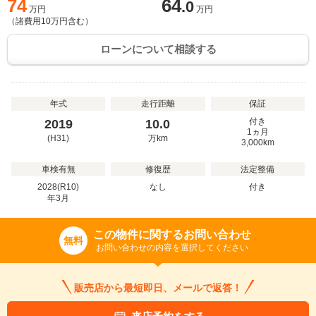
74
64
.0
万円
万円
（諸費用
10
万円含む）
ローンについて相談する
年式
走行距離
保証
付き
2019
10.0
1ヵ月
(H31)
万
km
3,000km
車検有無
修復歴
法定整備
2028(R10)
なし
付き
年
3
月
この物件に関するお問い合わせ
無料
お問い合わせの内容を選択してください
販売店から最短即日、メールで返答！