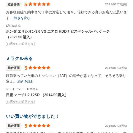
5
総合評価
2021/02/05投稿
お客様目線で納車まで丁寧に対応して頂き、信頼できる良いお店だと思いま
す…
続きを読む
ぴぃたさん
ホンダ エリシオン3.0 VG エアロ HDDナビスペシャルパッケージ
（2021/01購入）
お店からの返信あり
ミラクル来る
5
総合評価
2016/01/03投稿
以前乗っていた車のミッション（4AT）の調子が悪くなって、そろそろ乗り
変え…
続きを読む
ジャイアント ロボさん
日産 マーチ1.2 12SR （2014/09購入）
お店からの返信あり
いい買い物ができました！
5
総合評価
2015/02/08投稿