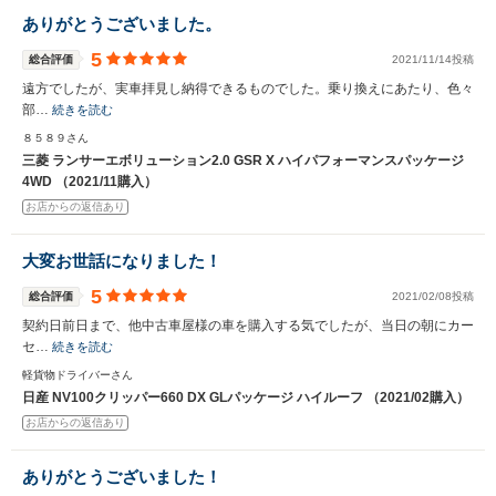
ありがとうございました。
5
総合評価
2021/11/14投稿
遠方でしたが、実車拝見し納得できるものでした。乗り換えにあたり、色々
部…
続きを読む
８５８９さん
三菱 ランサーエボリューション2.0 GSR X ハイパフォーマンスパッケージ
4WD （2021/11購入）
お店からの返信あり
大変お世話になりました！
5
総合評価
2021/02/08投稿
契約日前日まで、他中古車屋様の車を購入する気でしたが、当日の朝にカー
セ…
続きを読む
軽貨物ドライバーさん
日産 NV100クリッパー660 DX GLパッケージ ハイルーフ （2021/02購入）
お店からの返信あり
ありがとうございました！