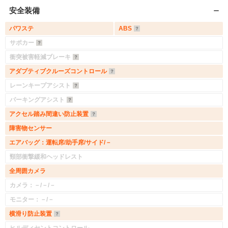
安全装備
パワステ
ABS
サポカー
衝突被害軽減ブレーキ
アダプティブクルーズコントロール
レーンキープアシスト
パーキングアシスト
アクセル踏み間違い防止装置
障害物センサー
エアバッグ：運転席/助手席/サイド/－
頸部衝撃緩和ヘッドレスト
全周囲カメラ
カメラ：－/－/－
モニター：－/－
横滑り防止装置