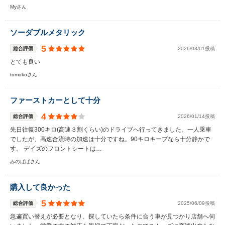
Myさん
ソーダブルメタリック
5
総合評価
2026/03/01投稿
とても良い
tomokoさん
ファーストカーとして十分
4
総合評価
2026/01/14投稿
先日往復300キロ(高速３割くらい)のドライブへ行ってきました。一人乗車
でしたが、高速合流時の加速は十分ですね。90キロキープなら十分静かで
す。 デイズのフロントシートは…
みのぱぱさん
購入して良かった
5
総合評価
2025/06/09投稿
急遽買い替えが必要となり、探していたら条件に合う車が見つかり店舗へ伺