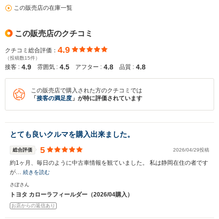
この販売店の在庫一覧
この販売店のクチコミ
4.9
クチコミ総合評価：
（投稿数15件）
4.9
4.5
4.8
4.8
接客 :
雰囲気 :
アフター :
品質 :
この販売店で購入された方のクチコミでは
「
接客の満足度
」が特に評価されています
入力途中の情報を保存しますか？
とても良いクルマを購入出来ました。
※次回問い合わせをする際に自動入力されます
※保存された情報は
90
日で破棄されます
5
総合評価
2026/04/29投稿
約1ヶ月、毎日のように中古車情報を観ていました。 私は静岡在住の者です
が…
続きを読む
いいえ
はい
さぽさん
トヨタ カローラフィールダー（2026/04購入）
お店からの返信あり