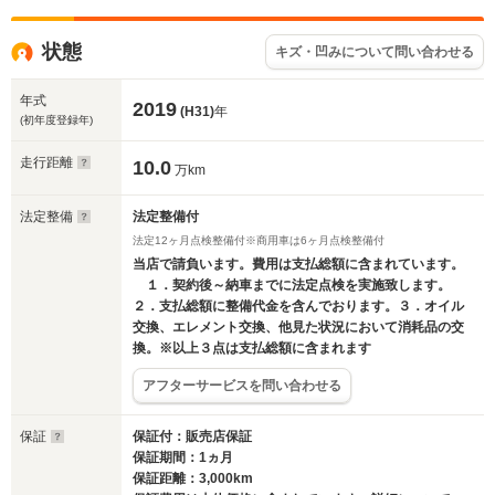
状態
キズ・凹みについて問い合わせる
年式
2019
(H31)
年
(初年度登録年)
走行距離
10.0
万km
法定整備
法定整備付
法定12ヶ月点検整備付※商用車は6ヶ月点検整備付
当店で請負います。費用は支払総額に含まれています。
１．契約後～納車までに法定点検を実施致します。
２．支払総額に整備代金を含んでおります。３．オイル
交換、エレメント交換、他見た状況において消耗品の交
換。※以上３点は支払総額に含まれます
アフターサービスを問い合わせる
保証
保証付：販売店保証
保証期間：1ヵ月
保証距離：3,000km