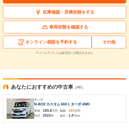
在庫確認・見積依頼をする
車両状態を確認する
オンライン相談を予約する
その他
※メールアドレスは販売店に公開されません
あなたにおすすめの中古車
［PR］
ホンダ
N-BOX カスタム 660 L ターボ 4WD
185.8
191
本体：
万円
総額：
万円
2022
1.4
年式：
年
走行：
万km