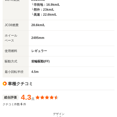
└市街地：16.9km/L
└郊外：23km/L
└高速：22.6km/L
JC08燃費
28.6km/L
ホイール
2495mm
ベース
使用燃料
レギュラー
駆動方式
前輪駆動(FF)
最小回転半径
4.5m
車種クチコミ
4.3
総合評価
点
6
クチコミ件数
件
デザイン