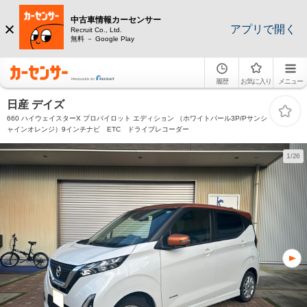
中古車情報カーセンサー
アプリで開く
Recruit Co., Ltd.
無料 － Google Play
履歴
お気に入り
メニュー
日産 デイズ
660 ハイウェイスターX プロパイロット エディション （ホワイトパール3P/Pサンシ
ャインオレンジ）9インチナビ ETC ドライブレコーダー
1/26