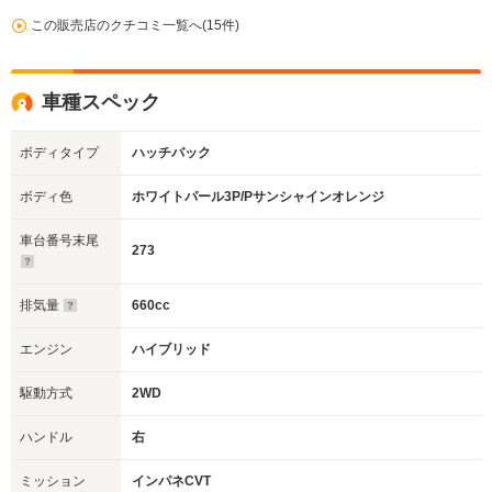
この販売店のクチコミ一覧へ(15件)
車種スペック
ボディタイプ
ハッチバック
ボディ色
ホワイトパール3P/Pサンシャインオレンジ
車台番号末尾
273
排気量
660cc
エンジン
ハイブリッド
駆動方式
2WD
ハンドル
右
ミッション
インパネCVT