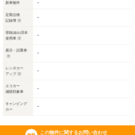
新車物件
－
定期点検
－
記録簿
登録
済未
(届出)
－
使用車
展示・試乗車
－
レンタカー
－
アップ
エコカー
－
減税対象車
キャンピング
－
カー
この物件に関するお問い合わせ