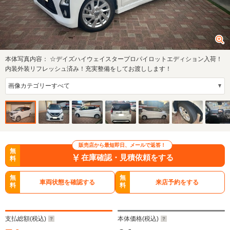
本体写真内容：
☆デイズハイウェイスタープロパイロットエディション入荷！
内装外装リフレッシュ済み！充実整備をしてお渡しします！
販売店から最短即日、メールで返答！
無
在庫確認・見積依頼をする
料
無
無
車両状態を確認する
来店予約をする
料
料
支払総額(税込)
本体価格(税込)