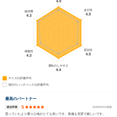
4.5
走行性
維持費
4.5
4.3
居住性
積載性
4.5
4.3
運転のしやすさ
4.4
デイズの評価平均
現行のハッチバックの評価平均
最高のパートナー
5
総合評価
2026/05/21投稿
思っていたより乗り心地がとても良いです。装備も充実で嬉しいです。