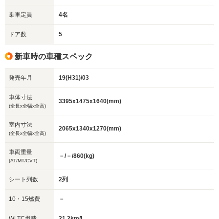
乗車定員
4名
ドア数
5
新車時の車種スペック
発売年月
19(H31)/03
車体寸法
3395x1475x1640(mm)
(全長x全幅x全高)
室内寸法
2065x1340x1270(mm)
(全長x全幅x全高)
車両重量
－/－/860(kg)
(AT/MT/CVT)
シート列数
2列
10・15燃費
－
WLTC燃費
21.2km/L