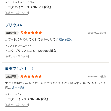
ｓｈｉｇｏｔｏｎｉｎさん
トヨタ ハイエース（2020/10購入）
お店からの返信あり
プリウスα
5
総合評価
2020/09/18投稿
とても良く対応してくれて良かったです
続きを読む
ネクストカンパニーさん
トヨタ プリウスα1.8 G （2020/09購入）
お店からの返信あり
最高でした！！！
5
総合評価
2020/08/31投稿
すごく親切でわかりやすい説明で何の不安もなく購入する事ができました！
購…
続きを読む
☆チカラ☆さん
トヨタ アイシス（2020/02購入）
お店からの返信あり