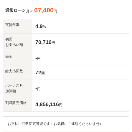
67,400
通常ローン
月々
円
実質年率
4.9
%
初回
70,716
円
お支払い額
頭金
-
円
総支払回数
72
回
ボーナス月
-
円
加算額
割賦販売価格
4,856,116
円
お支払い回数変更可能です！お気軽にご連絡くださいませ♪