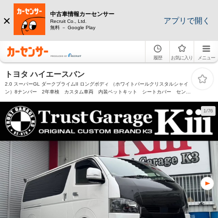
中古車情報カーセンサー
アプリで開く
Recruit Co., Ltd.
無料 － Google Play
履歴
お気に入り
メニュー
トヨタ ハイエースバン
2.0 スーパーGL ダークプライムII ロングボディ （ホワイトパールクリスタルシャイ
ン）8ナンバー 2年車検 カスタム車両 内装ベットキット シートカバー センタ
ーコンソール フルエアロ 20インチアルミ ローダウン ヘッドライトインナーブ
ラックキャンディペイント
1/76