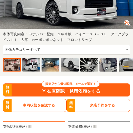
本体写真内容：
８ナンバー登録 ２年車検 ハイエースＳ－ＧＬ ダークプラ
イムＩＩ 入庫 カーボンボンネット フロントリップ
販売店から最短即日、メールで返答！
無
在庫確認・見積依頼をする
料
無
無
車両状態を確認する
来店予約をする
料
料
支払総額(税込)
本体価格(税込)