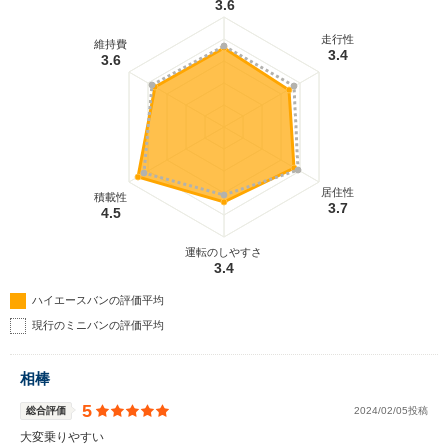
3.6
走行性
維持費
3.4
3.6
居住性
積載性
3.7
4.5
運転のしやすさ
3.4
ハイエースバンの評価平均
現行のミニバンの評価平均
相棒
5
総合評価
2024/02/05投稿
大変乗りやすい