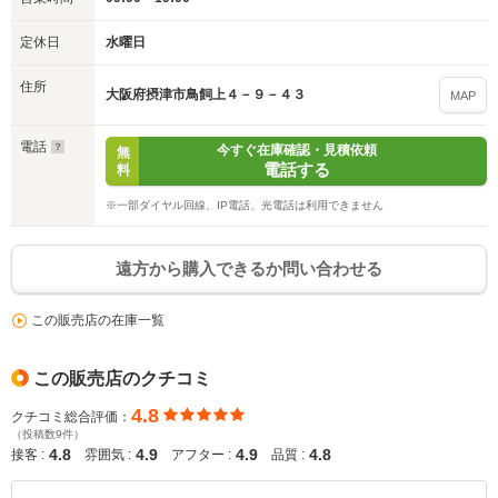
※保存された情報は
90
日で破棄されます
定休日
水曜日
いいえ
はい
住所
大阪府摂津市鳥飼上４－９－４３
MAP
電話
今すぐ在庫確認・見積依頼
無
電話する
料
※一部ダイヤル回線、IP電話、光電話は利用できません
遠方から購入できるか問い合わせる
この販売店の在庫一覧
この販売店のクチコミ
4.8
クチコミ総合評価：
（投稿数9件）
4.8
4.9
4.9
4.8
接客 :
雰囲気 :
アフター :
品質 :