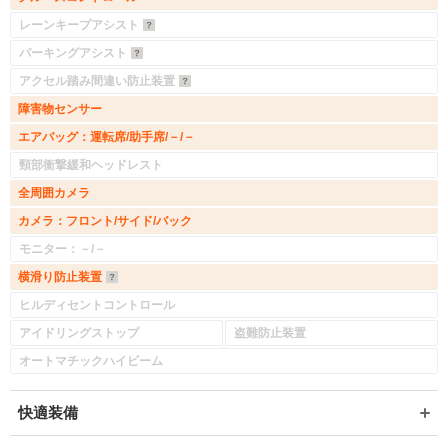
レーンキープアシスト
パーキングアシスト
アクセル踏み間違い防止装置
障害物センサー
エアバッグ：運転席/助手席/－/－
頸部衝撃緩和ヘッドレスト
全周囲カメラ
カメラ：フロント/サイド/バック
モニター：－/－
横滑り防止装置
ヒルディセントコントロール
アイドリングストップ
盗難防止装置
オートマチックハイビーム
快適装備