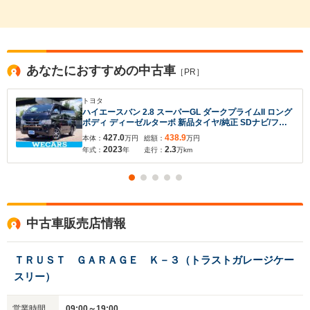
あなたにおすすめの中古車
［PR］
トヨタ
ハイエースバン 2.8 スーパーGL ダークプライムII ロング
ボディ ディーゼルターボ 新品タイヤ/純正 SDナビ/フリ
ップダウンモニター 純正 12.8インチ/デジタルインナー
427.0
438.9
本体：
万円
総額：
万円
ミラー/衝突安全装置/両側電動スライドドア/パノラミッ
2023
2.3
年式：
年
走行：
万km
クビューモニター/車線逸脱防止支援システム
中古車販売店情報
ＴＲＵＳＴ ＧＡＲＡＧＥ Ｋ－３（トラストガレージケー
スリー）
入力途中の情報を保存しますか？
営業時間
09:00～19:00
※次回問い合わせをする際に自動入力されます