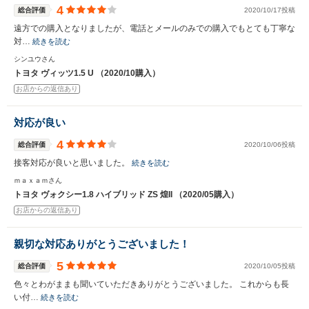
4
総合評価
2020/10/17投稿
遠方での購入となりましたが、電話とメールのみでの購入でもとても丁寧な
対…
続きを読む
シンユウさん
トヨタ ヴィッツ1.5 U （2020/10購入）
お店からの返信あり
対応が良い
4
総合評価
2020/10/06投稿
接客対応が良いと思いました。
続きを読む
ｍａｘａｍさん
トヨタ ヴォクシー1.8 ハイブリッド ZS 煌II （2020/05購入）
お店からの返信あり
親切な対応ありがとうございました！
5
総合評価
2020/10/05投稿
色々とわがままも聞いていただきありがとうございました。 これからも長
い付…
続きを読む