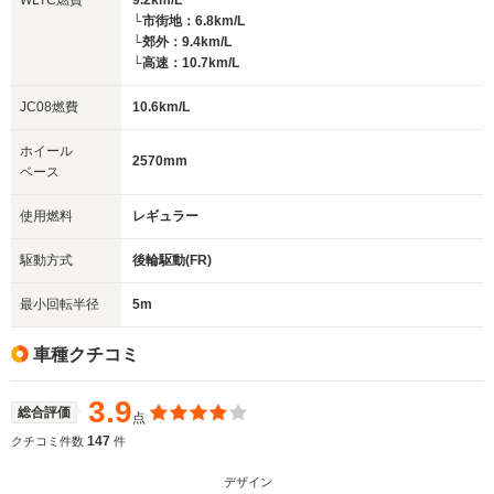
WLTC燃費
9.2km/L
└市街地：6.8km/L
└郊外：9.4km/L
└高速：10.7km/L
JC08燃費
10.6km/L
ホイール
2570mm
ベース
使用燃料
レギュラー
駆動方式
後輪駆動(FR)
最小回転半径
5m
車種クチコミ
3.9
総合評価
点
147
クチコミ件数
件
デザイン