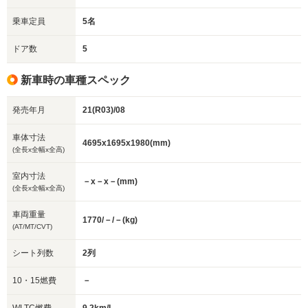
乗車定員
5名
ドア数
5
新車時の車種スペック
発売年月
21(R03)/08
車体寸法
4695x1695x1980(mm)
(全長x全幅x全高)
室内寸法
－x－x－(mm)
(全長x全幅x全高)
車両重量
1770/－/－(kg)
(AT/MT/CVT)
シート列数
2列
10・15燃費
－