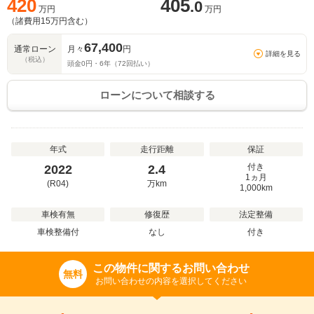
420
405
.0
万円
万円
（諸費用
15
万円含む）
67,400
通常ローン
月々
円
詳細を見る
（税込）
頭金
0
円・
6
年（
72
回払い）
ローンについて相談する
年式
走行距離
保証
付き
2022
2.4
1ヵ月
(R04)
万
km
1,000km
車検有無
修復歴
法定整備
車検整備付
なし
付き
この物件に関するお問い合わせ
無料
お問い合わせの内容を選択してください