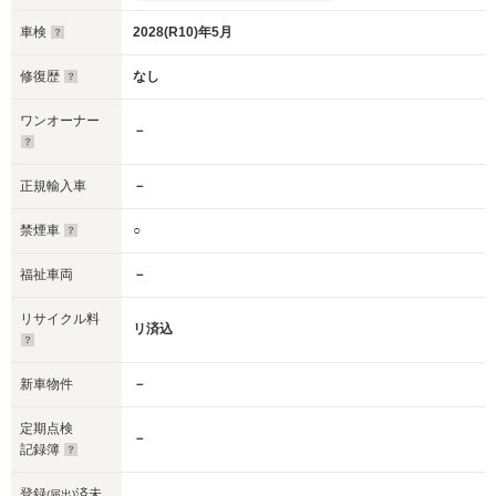
車検
2028(R10)年5月
修復歴
なし
ワンオーナー
－
正規輸入車
－
禁煙車
○
福祉車両
－
リサイクル料
リ済込
新車物件
－
定期点検
－
記録簿
登録
済未
(届出)