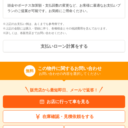
頭金やボーナス加算額・支払回数の変更など、お客様に最適なお支払いプ
ランのご提案が可能です。お気軽にご用命ください。
※上記のお支払い例は、あくまでも参考例です。
※上記の金額には購入・登録に伴う、各種税金とその他諸費用を含んでおります。
※詳しくは、各販売店までお問い合わせください。
支払いローン計算をする
入力途中の情報を保存しますか？
この物件に関するお問い合わせ
無料
お問い合わせの内容を選択してください
※次回問い合わせをする際に自動入力されます
※保存された情報は
90
日で破棄されます
販売店から最短即日、メールで返答！
いいえ
はい
お店に行って車を見る
在庫確認・見積依頼をする