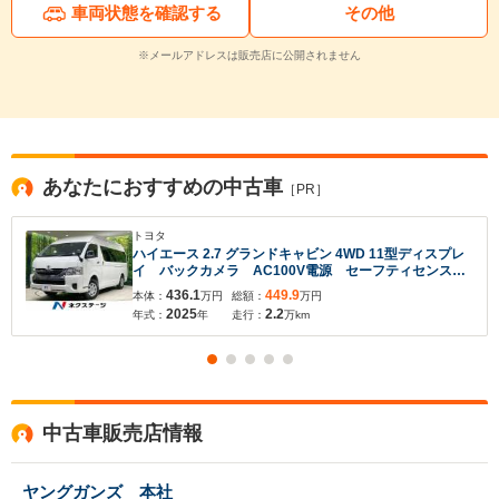
車両状態を確認する
その他
※メールアドレスは販売店に公開されません
あなたにおすすめの中古車
［PR］
トヨタ
ハイエース 2.7 グランドキャビン 4WD 11型ディスプレ
イ バックカメラ AC100V電源 セーフティセンス
電動スライドドア 禁煙 コーナーセンサー スマート
436.1
449.9
本体：
万円
総額：
万円
キー ETC 車線逸脱警報 オートライト オートエア
2025
2.2
年式：
年
走行：
万km
コン Bluetooth接続
中古車販売店情報
ヤングガンズ 本社