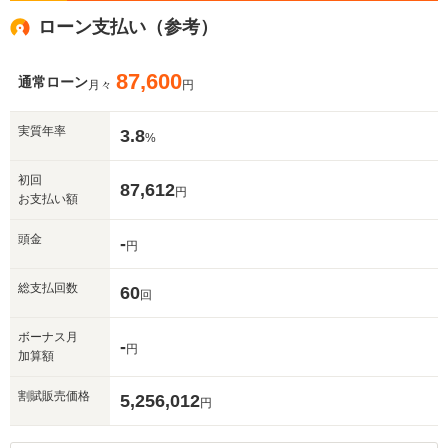
ローン支払い（参考）
87,600
通常ローン
月々
円
実質年率
3.8
%
初回
87,612
円
お支払い額
頭金
-
円
総支払回数
60
回
ボーナス月
-
円
加算額
割賦販売価格
5,256,012
円