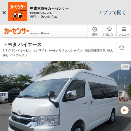
中古車情報カーセンサー
アプリで開く
Recruit Co., Ltd.
無料 － Google Play
履歴
お気に入り
メニュー
トヨタ ハイエース
2.7 グランドキャビン （ホワイトパールクリスタルシャイン）登録済未使用車 10人
乗り バックカメラ
1/50