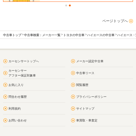
ページトップへ
中古車トップ
中古車検索：メーカー一覧
トヨタの中古車
ハイエースの中古車
ハイエース・
カーセンサートップへ
メーカー認定中古車
カーセンサー
中古車リース
アフター保証対象車
お気に入り
閲覧履歴
問合わせ履歴
プライバシーポリシー
利用規約
サイトマップ
お問い合わせ
車買取・車査定