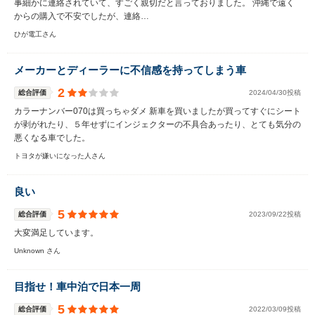
事細かに連絡されていて、すごく親切だと言っておりました。 沖縄で遠く
からの購入で不安でしたが、連絡…
ひが電工さん
メーカーとディーラーに不信感を持ってしまう車
2
総合評価
2024/04/30投稿
カラーナンバー070は買っちゃダメ 新車を買いましたが買ってすぐにシート
が剥がれたり、５年せずにインジェクターの不具合あったり、とても気分の
悪くなる車でした。
トヨタが嫌いになった人さん
良い
5
総合評価
2023/09/22投稿
大変満足しています。
Unknown さん
目指せ！車中泊で日本一周
5
総合評価
2022/03/09投稿