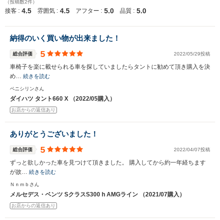
（投稿数2件）
4.5
4.5
5.0
5.0
接客 :
雰囲気 :
アフター :
品質 :
納得のいく買い物が出来ました！
5
総合評価
2022/05/29投稿
車椅子を楽に載せられる車を探していましたらタントに勧めて頂き購入を決
め…
続きを読む
ペニシリンさん
ダイハツ タント660 X （2022/05購入）
お店からの返信あり
ありがとうございました！
5
総合評価
2022/04/07投稿
ずっと欲しかった車を見つけて頂きました。 購入してから約一年経ちます
が故…
続きを読む
Ｎｎｍｂさん
メルセデス・ベンツ SクラスS300 h AMGライン （2021/07購入）
お店からの返信あり