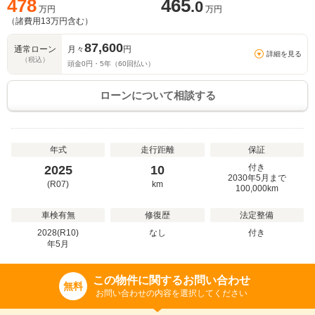
478
465
.0
万円
万円
（諸費用
13
万円含む）
87,600
通常ローン
月々
円
詳細を見る
（税込）
頭金
0
円・
5
年（
60
回払い）
ローンについて相談する
年式
走行距離
保証
付き
2025
10
2030年5月まで
(R07)
km
100,000km
車検有無
修復歴
法定整備
2028(R10)
なし
付き
年
5
月
この物件に関するお問い合わせ
無料
お問い合わせの内容を選択してください