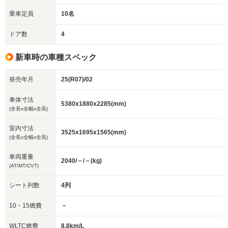
乗車定員
10名
ドア数
4
新車時の車種スペック
発売年月
25(R07)/02
車体寸法
5380x1880x2285(mm)
(全長x全幅x全高)
室内寸法
3525x1695x1565(mm)
(全長x全幅x全高)
車両重量
2040/－/－(kg)
(AT/MT/CVT)
シート列数
4列
10・15燃費
－
WLTC燃費
8.8km/L