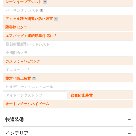
レーンキープアシスト
パーキングアシスト
アクセル踏み間違い防止装置
障害物センサー
エアバッグ：運転席/助手席/－/－
頸部衝撃緩和ヘッドレスト
全周囲カメラ
カメラ：－/－/バック
モニター：－/－
横滑り防止装置
ヒルディセントコントロール
アイドリングストップ
盗難防止装置
オートマチックハイビーム
快適装備
インテリア