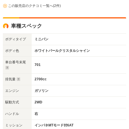
この販売店のクチコミ一覧へ(2件)
車種スペック
ボディタイプ
ミニバン
ボディ色
ホワイトパールクリスタルシャイン
車台番号末尾
701
排気量
2700cc
エンジン
ガソリン
駆動方式
2WD
ハンドル
右
ミッション
インパネMTモード付6AT