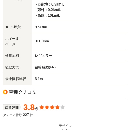
└市街地：6.5km/L
└郊外：9.2km/L
└高速：10km/L
JC08燃費
9.5km/L
ホイール
3110mm
ベース
使用燃料
レギュラー
駆動方式
後輪駆動(FR)
最小回転半径
6.1m
車種クチコミ
3.8
総合評価
点
227
クチコミ件数
件
デザイン