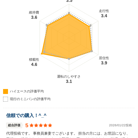
3.5
走行性
維持費
3.4
3.6
居住性
積載性
3.9
4.6
運転のしやすさ
3.1
ハイエースの評価平均
現行のミニバンの評価平均
信頼での購入！^_^
5
総合評価
2026/01/22投稿
代理投稿です。 事務員兼妻でございます。 担当の方には、お世話になり、