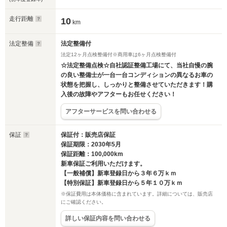
走行距離
10
km
法定整備
法定整備付
法定12ヶ月点検整備付※商用車は6ヶ月点検整備付
☆法定整備点検☆自社認証整備工場にて、当社自慢の腕
の良い整備士が一台一台コンディションの異なるお車の
状態を把握し、しっかりと整備させていただきます！購
入後の故障やアフターもお任せください！
アフターサービスを問い合わせる
保証
保証付：販売店保証
保証期限：2030年5月
保証距離：100,000km
新車保証ご利用いただけます。
【一般補償】新車登録日から３年６万ｋｍ
【特別保証】新車登録日から５年１０万ｋｍ
※保証費用は本体価格に含まれています。詳細については、販売店
にご確認ください。
詳しい保証内容を問い合わせる