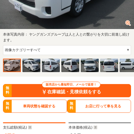
本体写真内容：
ヤングガンズグループは人と人との繋がりを大切に前進し続け
ます。
販売店から最短即日、メールで返答！
無
在庫確認・見積依頼をする
料
無
無
車両状態を確認する
お店に行って車を見る
料
料
支払総額(税込)
本体価格(税込)