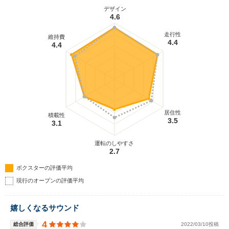
デザイン
4.6
走行性
維持費
4.4
4.4
居住性
積載性
3.5
3.1
運転のしやすさ
2.7
ボクスターの評価平均
現行のオープンの評価平均
嬉しくなるサウンド
4
総合評価
2022/03/10投稿