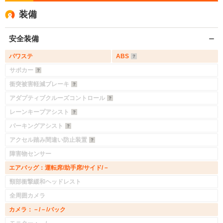
装備
安全装備
パワステ
ABS
サポカー
衝突被害軽減ブレーキ
アダプティブクルーズコントロール
レーンキープアシスト
パーキングアシスト
アクセル踏み間違い防止装置
障害物センサー
エアバッグ：運転席/助手席/サイド/－
頸部衝撃緩和ヘッドレスト
全周囲カメラ
カメラ：－/－/バック