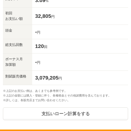
3.09
%
初回
32,805
円
お支払い額
頭金
-
円
総支払回数
120
回
ボーナス月
-
円
加算額
割賦販売価格
3,079,205
円
※上記のお支払い例は、あくまでも参考例です。
※上記の金額には購入・登録に伴う、各種税金とその他諸費用を含んでおります。
※詳しくは、各販売店までお問い合わせください。
支払いローン計算をする