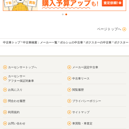
ページトップへ
中古車トップ
中古車検索：メーカー一覧
ポルシェの中古車
ボクスターの中古車
ボクスター
カーセンサートップへ
メーカー認定中古車
カーセンサー
中古車リース
アフター保証対象車
お気に入り
閲覧履歴
問合わせ履歴
プライバシーポリシー
利用規約
サイトマップ
お問い合わせ
車買取・車査定