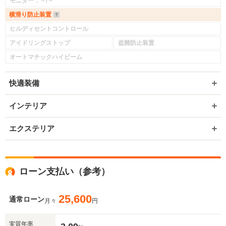
モニター：－/－
横滑り防止装置
ヒルディセントコントロール
アイドリングストップ
盗難防止装置
オートマチックハイビーム
快適装備
インテリア
エクステリア
ローン支払い（参考）
25,600
通常ローン
月々
円
実質年率