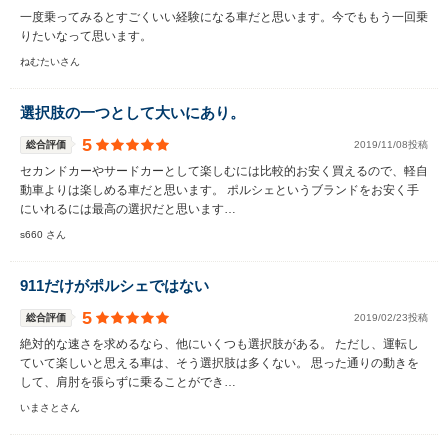
一度乗ってみるとすごくいい経験になる車だと思います。今でももう一回乗
りたいなって思います。
ねむたいさん
選択肢の一つとして大いにあり。
5
総合評価
2019/11/08投稿
セカンドカーやサードカーとして楽しむには比較的お安く買えるので、軽自
動車よりは楽しめる車だと思います。 ポルシェというブランドをお安く手
にいれるには最高の選択だと思います…
s660 さん
911だけがポルシェではない
5
総合評価
2019/02/23投稿
絶対的な速さを求めるなら、他にいくつも選択肢がある。 ただし、運転し
ていて楽しいと思える車は、そう選択肢は多くない。 思った通りの動きを
して、肩肘を張らずに乗ることができ…
いまさとさん