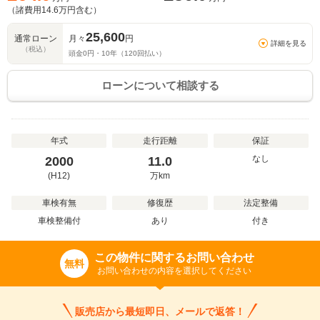
（諸費用
14.6
万円含む）
25,600
通常ローン
月々
円
詳細を見る
（税込）
頭金
0
円・
10
年（
120
回払い）
ローンについて相談する
年式
走行距離
保証
なし
2000
11.0
(H12)
万
km
車検有無
修復歴
法定整備
車検整備付
あり
付き
この物件に関するお問い合わせ
無料
お問い合わせの内容を選択してください
販売店から最短即日、メールで返答！