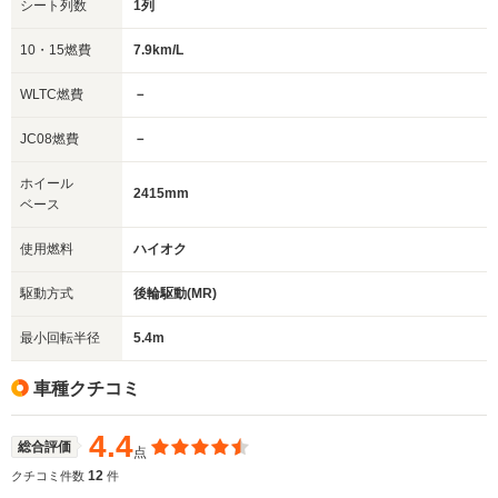
シート列数
1列
10・15燃費
7.9km/L
WLTC燃費
－
JC08燃費
－
ホイール
2415mm
ベース
使用燃料
ハイオク
駆動方式
後輪駆動(MR)
最小回転半径
5.4m
車種クチコミ
4.4
総合評価
点
12
クチコミ件数
件