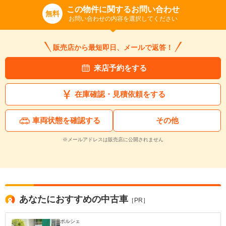
この物件に関するお問い合わせ
入力途中の情報を保存しますか？
無料
お問い合わせの内容を選択してください
※次回問い合わせをする際に自動入力されます
※保存された情報は
90
日で破棄されます
販売店から最短即日、メールで返答！
来店予約をする
いいえ
はい
在庫確認・見積依頼をする
車両状態を確認する
その他
※メールアドレスは販売店に公開されません
あなたにおすすめの中古車
［PR］
ポルシェ