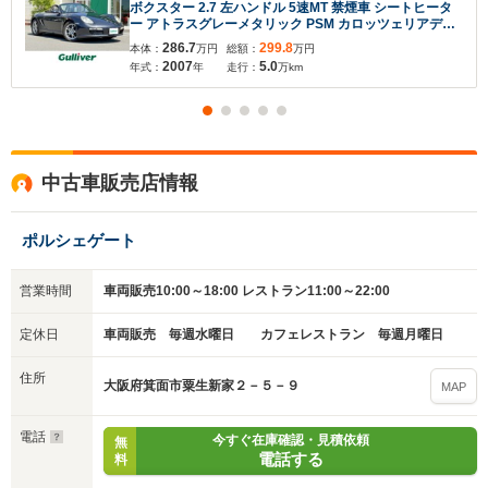
ボクスター 2.7 左ハンドル 5速MT 禁煙車 シートヒータ
ー アトラスグレーメタリック PSM カロッツェリアディ
スプレイオーディオ AppleCarPlay Bluetooh スポーツ
286.7
299.8
本体：
万円
総額：
万円
ステアリング 修復歴無し
2007
5.0
年式：
年
走行：
万km
中古車販売店情報
ポルシェゲート
営業時間
車両販売10:00～18:00 レストラン11:00～22:00
定休日
車両販売 毎週水曜日 カフェレストラン 毎週月曜日
住所
大阪府箕面市粟生新家２－５－９
MAP
電話
今すぐ在庫確認・見積依頼
無
電話する
料