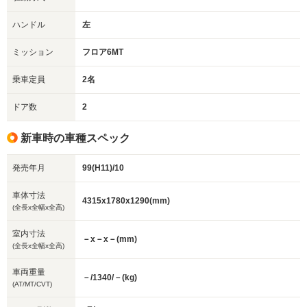
ハンドル
左
ミッション
フロア6MT
乗車定員
2名
ドア数
2
新車時の車種スペック
発売年月
99(H11)/10
車体寸法
4315x1780x1290(mm)
(全長x全幅x全高)
室内寸法
－x－x－(mm)
(全長x全幅x全高)
車両重量
－/1340/－(kg)
(AT/MT/CVT)