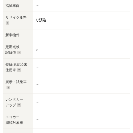
福祉車両
－
リサイクル料
リ済込
新車物件
－
定期点検
○
記録簿
登録
済未
(届出)
－
使用車
展示・試乗車
－
レンタカー
－
アップ
エコカー
－
減税対象車