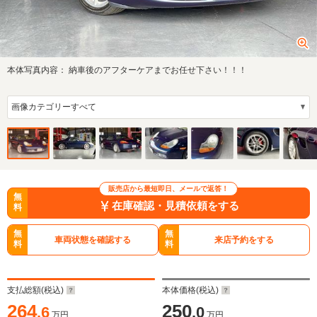
本体写真内容：
納車後のアフターケアまでお任せ下さい！！！
販売店から最短即日、メールで返答！
無
在庫確認・見積依頼をする
料
無
無
車両状態を確認する
来店予約をする
料
料
支払総額(税込)
本体価格(税込)
264
250
.6
.0
万円
万円