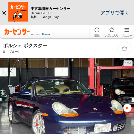
中古車情報カーセンサー
アプリで開く
Recruit Co., Ltd.
無料 － Google Play
履歴
お気に入り
メニュー
ポルシェ ボクスター
S （ブルー）
1/34