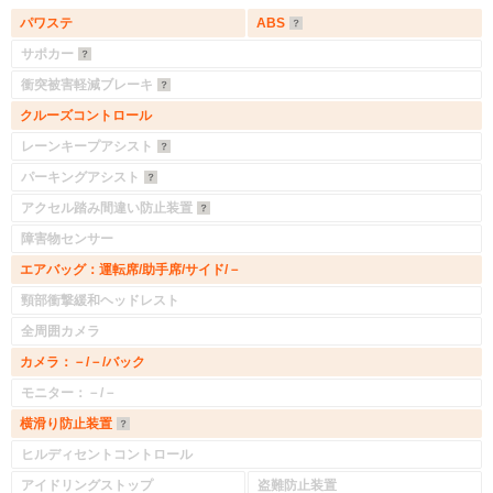
パワステ
ABS
サポカー
衝突被害軽減ブレーキ
クルーズコントロール
レーンキープアシスト
パーキングアシスト
アクセル踏み間違い防止装置
障害物センサー
エアバッグ：運転席/助手席/サイド/－
頸部衝撃緩和ヘッドレスト
全周囲カメラ
カメラ：－/－/バック
モニター：－/－
横滑り防止装置
ヒルディセントコントロール
アイドリングストップ
盗難防止装置