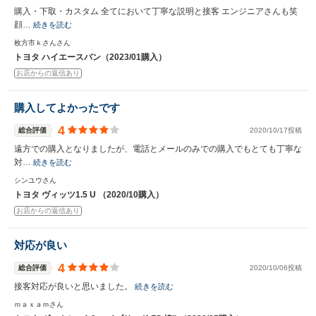
購入・下取・カスタム 全てにおいて丁寧な説明と接客 エンジニアさんも笑
顔…
続きを読む
枚方市ｋさんさん
トヨタ ハイエースバン（2023/01購入）
お店からの返信あり
購入してよかったです
4
総合評価
2020/10/17投稿
遠方での購入となりましたが、電話とメールのみでの購入でもとても丁寧な
対…
続きを読む
シンユウさん
トヨタ ヴィッツ1.5 U （2020/10購入）
お店からの返信あり
対応が良い
4
総合評価
2020/10/06投稿
接客対応が良いと思いました。
続きを読む
ｍａｘａｍさん