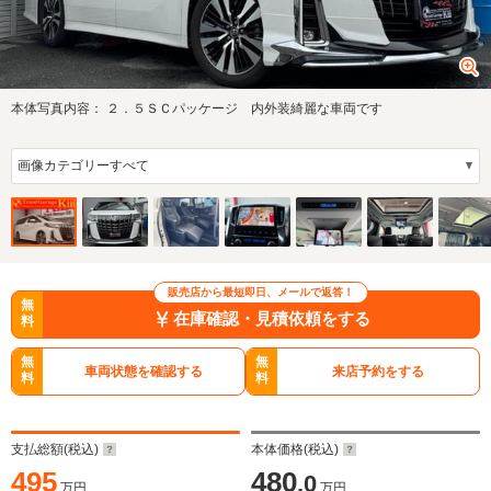
本体写真内容：
２．５ＳＣパッケージ 内外装綺麗な車両です
販売店から最短即日、メールで返答！
無
在庫確認・見積依頼をする
料
無
無
車両状態を確認する
来店予約をする
料
料
支払総額(税込)
本体価格(税込)
495
480
.0
万円
万円