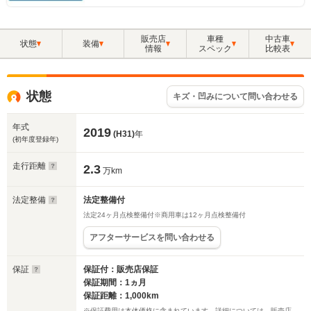
販売店
車種
中古車
状態
装備
情報
スペック
比較表
状態
キズ・凹みについて問い合わせる
年式
2019
(H31)
年
(初年度登録年)
走行距離
2.3
万km
法定整備
法定整備付
法定24ヶ月点検整備付※商用車は12ヶ月点検整備付
アフターサービスを問い合わせる
保証
保証付：販売店保証
保証期間：1ヵ月
保証距離：1,000km
※保証費用は本体価格に含まれています。詳細については、販売店