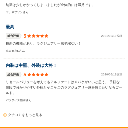
納期は少しかかってしまいましたが全体的には満足です。
ヤナギブソンさん
最高
5
総合評価
2021/02/19投稿
最新の機能があり、ラグジュアリー感半端ない！
車大好きKさん
内装は中堅、外装は大将！
5
総合評価
2020/09/11投稿
リセールバリューを考えてもアルファードはＣパケがいいと思う。 手軽な
値段で分かりやすい外観とそこそこのラグジュアリー感を感じたいならゴー
ルド。
パラダイス銀河さん
クチコミをもっと見る