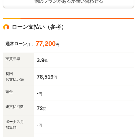
他のプランがあるか問い合わせる
ローン支払い（参考）
77,200
通常ローン
月々
円
実質年率
3.9
%
初回
78,519
円
お支払い額
頭金
-
円
総支払回数
72
回
ボーナス月
-
円
加算額