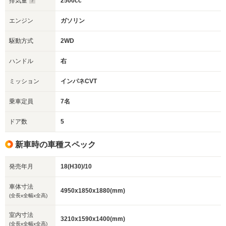
排気量
2500cc
エンジン
ガソリン
駆動方式
2WD
ハンドル
右
ミッション
インパネCVT
乗車定員
7名
ドア数
5
新車時の車種スペック
発売年月
18(H30)/10
車体寸法
4950x1850x1880(mm)
(全長x全幅x全高)
室内寸法
3210x1590x1400(mm)
(全長x全幅x全高)