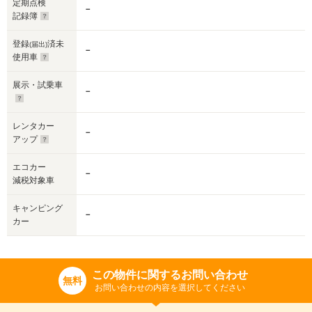
定期点検
－
記録簿
登録
済未
(届出)
－
使用車
展示・試乗車
－
レンタカー
－
アップ
エコカー
－
減税対象車
キャンピング
－
カー
この物件に関するお問い合わせ
無料
お問い合わせの内容を選択してください