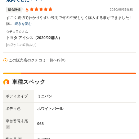
5
総合評価
2020/08/31投稿
すごく親切でわかりやすい説明で何の不安もなく購入する事ができました！
購…
続きを読む
☆チカラ☆さん
トヨタ アイシス（2020/02購入）
お店からの返信あり
この販売店のクチコミ一覧へ(9件)
車種スペック
ボディタイプ
ミニバン
ボディ色
ホワイトパール
車台番号末尾
068