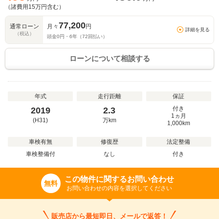
（諸費用
15
万円含む）
77,200
通常ローン
月々
円
詳細を見る
（税込）
頭金
0
円・
6
年（
72
回払い）
ローンについて相談する
年式
走行距離
保証
付き
2019
2.3
1ヵ月
(H31)
万
km
1,000km
車検有無
修復歴
法定整備
車検整備付
なし
付き
この物件に関するお問い合わせ
無料
お問い合わせの内容を選択してください
販売店から最短即日、メールで返答！