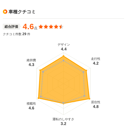
車種クチコミ
4.6
総合評価
点
29
クチコミ件数
件
デザイン
4.4
走行性
維持費
4.2
4.3
居住性
積載性
4.8
4.6
運転のしやすさ
3.2