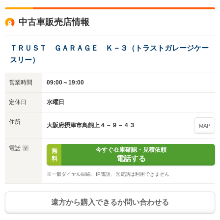
中古車販売店情報
入力途中の情報を保存しますか？
ＴＲＵＳＴ ＧＡＲＡＧＥ Ｋ－３（トラストガレージケー
※次回問い合わせをする際に自動入力されます
スリー）
※保存された情報は
90
日で破棄されます
営業時間
09:00～19:00
いいえ
はい
定休日
水曜日
住所
大阪府摂津市鳥飼上４－９－４３
MAP
電話
今すぐ在庫確認・見積依頼
無
電話する
料
※一部ダイヤル回線、IP電話、光電話は利用できません
遠方から購入できるか問い合わせる