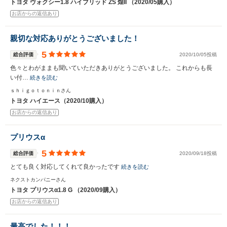
トヨタ ヴォクシー1.8 ハイブリッド ZS 煌II （2020/05購入）
お店からの返信あり
親切な対応ありがとうございました！
5
総合評価
2020/10/05投稿
色々とわがままも聞いていただきありがとうございました。 これからも長
い付…
続きを読む
ｓｈｉｇｏｔｏｎｉｎさん
トヨタ ハイエース（2020/10購入）
お店からの返信あり
プリウスα
5
総合評価
2020/09/18投稿
とても良く対応してくれて良かったです
続きを読む
ネクストカンパニーさん
トヨタ プリウスα1.8 G （2020/09購入）
お店からの返信あり
最高でした！！！