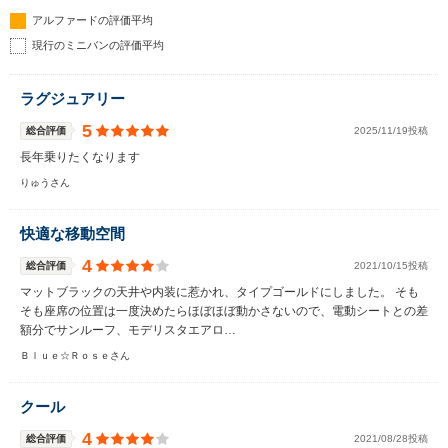
アルファードの評価平均
現行のミニバンの評価平均
ラグジュアリー
5
総合評価
2025/11/19投稿
長年乗りたくなります
りゅうさん
快適な移動空間
4
総合評価
2021/10/15投稿
マットブラックの天井や内装に惹かれ、タイプゴールドにしました。 そも
そも座席の位置は一度決めたらほぼほぼ動かさないので、電動シートとの差
額分でサンルーフ、モデリスタエアロ…
Ｂｌｕｅ☆Ｒｏｓｅさん
クール
4
総合評価
2021/08/28投稿