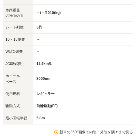
車両重量
－/－/2010(kg)
(AT/MT/CVT)
シート列数
3列
10・15燃費
－
WLTC燃費
－
JC08燃費
11.4km/L
ホイール
3000mm
ベース
使用燃料
レギュラー
駆動方式
前輪駆動(FF)
最小回転半径
5.8m
新車の360°画像で内装・外装を隅々まで見る