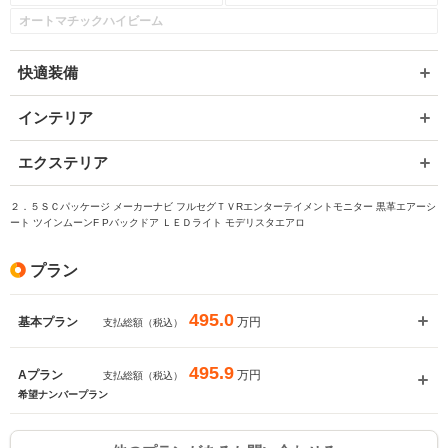
オートマチックハイビーム
快適装備
インテリア
エクステリア
２．５ＳＣパッケージ メーカーナビ フルセグＴＶRエンターテイメントモニター 黒革エアーシ
ート ツインムーンF Pバックドア ＬＥＤライト モデリスタエアロ
プラン
495.0
万円
基本プラン
支払総額（税込）
495.9
万円
Aプラン
支払総額（税込）
希望ナンバープラン