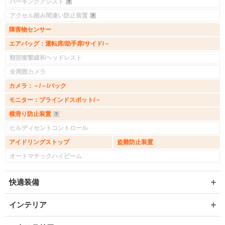
パーキングアシスト
アクセル踏み間違い防止装置
障害物センサー
エアバッグ：運転席/助手席/サイド/－
頸部衝撃緩和ヘッドレスト
全周囲カメラ
カメラ：－/－/バック
モニター：ブラインドスポット/－
横滑り防止装置
ヒルディセントコントロール
アイドリングストップ
盗難防止装置
オートマチックハイビーム
快適装備
インテリア