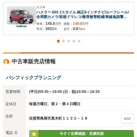
スズキ
ハスラー 660 Jスタイル 純正8インチナビ/ルーフレール/
全周囲カメラ/前後ドラレコ/衝突被害軽減/車線逸脱警報/
横滑り防止装置/ビルトインETC/アイドリングストッ
145.0
149.8
本体：
万円
総額：
万円
プ/LED/フォグランプ/オートライト/ウィンカーミラー
2021
4.9
年式：
年
走行：
万km
入力途中の情報を保存しますか？
中古車販売店情報
※次回問い合わせをする際に自動入力されます
パシフィックプランニング
※保存された情報は
90
日で破棄されます
営業時間
(平日)09:30～19:00 (日・祝)10:00～18:30
いいえ
はい
定休日
毎週月曜日、第２・第４日曜日
住所
佐賀県鳥栖市真木町１１３２－１８
MAP
電話
今すぐ在庫確認・見積依頼
無