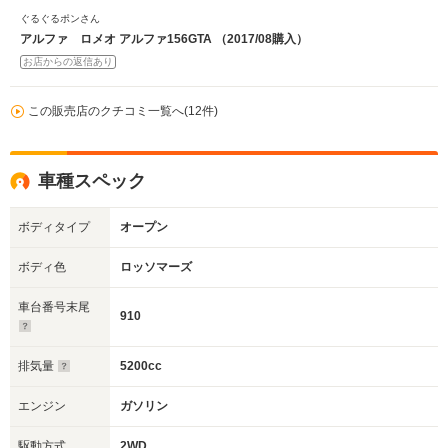
ぐるぐるポンさん
アルファ ロメオ アルファ156GTA （2017/08購入）
お店からの返信あり
この販売店のクチコミ一覧へ(12件)
車種スペック
ボディタイプ
オープン
ボディ色
ロッソマーズ
車台番号末尾
910
排気量
5200cc
エンジン
ガソリン
駆動方式
2WD