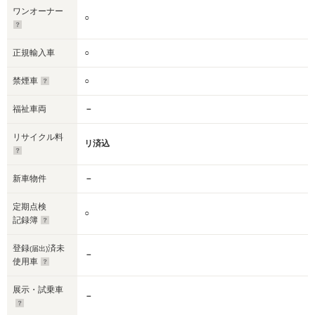
ワンオーナー
○
正規輸入車
○
禁煙車
○
福祉車両
－
リサイクル料
リ済込
新車物件
－
定期点検
○
記録簿
登録
済未
(届出)
－
使用車
展示・試乗車
－