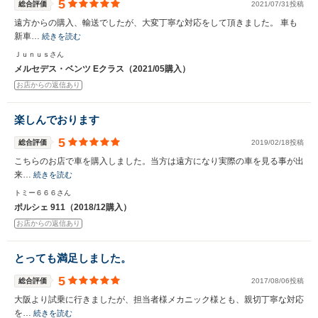
5
総合評価
2021/07/31投稿
遠方からの購入、輸送でしたが、大変丁寧な対応をして頂きました。 車も
新車…
続きを読む
Ｊｕｎｕｓさん
メルセデス・ベンツ Eクラス（2021/05購入）
お店からの返信あり
楽しんでおります
5
総合評価
2019/02/18投稿
こちらのお店で車を購入しました。当方は遠方になり実際の車を見る事が出
来…
続きを読む
トミー６６６さん
ポルシェ 911（2018/12購入）
お店からの返信あり
とっても満足しました。
5
総合評価
2017/08/06投稿
大阪より試乗に行きましたが、担当者様メカニック様とも、親切丁寧な対応
を…
続きを読む