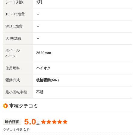
シート列数
1列
10・15燃費
－
WLTC燃費
－
JC08燃費
－
ホイール
2620mm
ベース
使用燃料
ハイオク
駆動方式
後輪駆動(MR)
最小回転半径
不明
車種クチコミ
5.0
総合評価
点
1
クチコミ件数
件