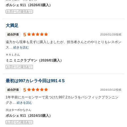
ポルシェ 911（2026/03購入）
お店からの返信あり
大満足
5
総合評価
2026/01/29投稿
遠方から現車も見ずに購入しましたが、担当者さんとのやりとりもレスポン
ス…
続きを読む
ＨＡＬさん
ミニ ミニクラブマン（2026/01購入）
お店からの返信あり
最初は997カレラ今回は991４S
5
総合評価
2024/10/12投稿
1年半前にカーセンサーで見つけた997.2カレラをパシフィックプランニン
グさ…
続きを読む
次はターボかなさん
ポルシェ 911（2024/10購入）
お店からの返信あり