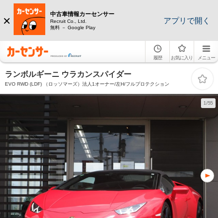
中古車情報カーセンサー
アプリで開く
Recruit Co., Ltd.
無料 － Google Play
履歴
お気に入り
メニュー
ランボルギーニ ウラカンスパイダー
EVO RWD (LDF) （ロッソマーズ）法人1オーナー/左H/フルプロテクション
1/55