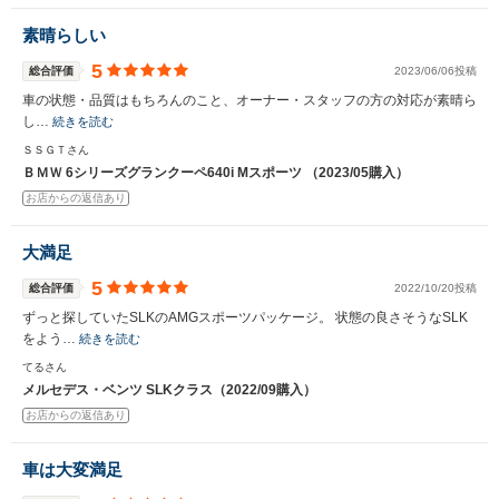
素晴らしい
5
総合評価
2023/06/06投稿
車の状態・品質はもちろんのこと、オーナー・スタッフの方の対応が素晴ら
し…
続きを読む
ＳＳＧＴさん
ＢＭＷ 6シリーズグランクーペ640i Mスポーツ （2023/05購入）
お店からの返信あり
大満足
5
総合評価
2022/10/20投稿
ずっと探していたSLKのAMGスポーツパッケージ。 状態の良さそうなSLK
をよう…
続きを読む
てるさん
メルセデス・ベンツ SLKクラス（2022/09購入）
お店からの返信あり
車は大変満足