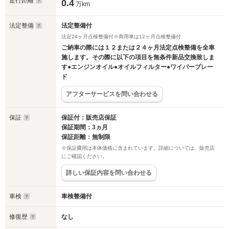
走行距離
0.4
万km
法定整備
法定整備付
法定24ヶ月点検整備付※商用車は12ヶ月点検整備付
ご納車の際には１２または２４ヶ月法定点検整備を全車
施します。その際に以下の項目を無条件新品交換致しま
す●エンジンオイル●オイルフィルター●ワイパーブレー
ド
アフターサービスを問い合わせる
保証
保証付：販売店保証
保証期間：3ヵ月
保証距離：無制限
※保証費用は本体価格に含まれています。詳細については、販売店
にご確認ください。
詳しい保証内容を問い合わせる
車検
車検整備付
修復歴
なし