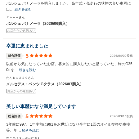
ポルシェ パナメーラを購入しました。 高年式・低走行の状態の良い車両に
出…
続きを読む
Ｙｏｏｏさん
ポルシェ パナメーラ（2026/06購入）
お店からの返信あり
幸運に恵まれました
5
総合評価
2026/04/09投稿
以前から気になっていたお店。将来的に購入したいと思っていた、緑のG35
0dを…
続きを読む
たんｋ１２２９さん
メルセデス・ベンツ Gクラス（2026/03購入）
お店からの返信あり
美しい車歴になり満足しています
5
総合評価
2026/03/14投稿
3年前に997、1年半前に991をお世話になり半年に1回のオイル交換や車検
等、年…
続きを読む
次こそはターボかなさん