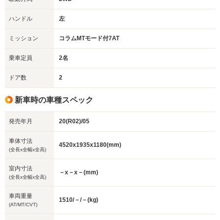
ハンドル
左
ミッション
コラムMTモード付7AT
乗車定員
2名
ドア数
2
新車時の車種スペック
発売年月
20(R02)/05
車体寸法
4520x1935x1180(mm)
(全長x全幅x全高)
室内寸法
－x－x－(mm)
(全長x全幅x全高)
車両重量
1510/－/－(kg)
(AT/MT/CVT)