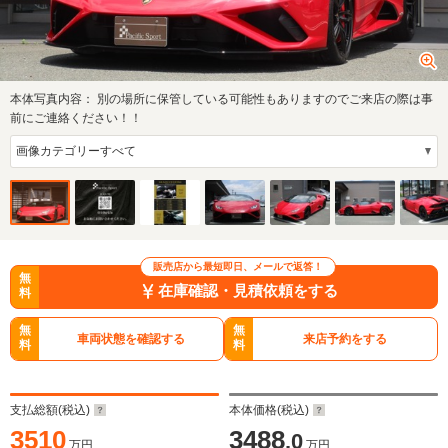
本体写真内容：
別の場所に保管している可能性もありますのでご来店の際は事
前にご連絡ください！！
販売店から最短即日、メールで返答！
無
在庫確認・見積依頼をする
料
無
無
車両状態を確認する
来店予約をする
料
料
支払総額(税込)
本体価格(税込)
3510
3488
.0
万円
万円