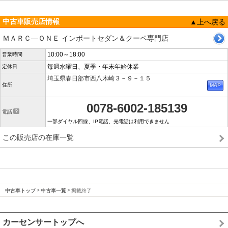
中古車販売店情報
▲上へ戻る
ＭＡＲＣ―ＯＮＥ インポートセダン＆クーペ専門店
10:00～18:00
営業時間
毎週水曜日、夏季・年末年始休業
定休日
埼玉県春日部市西八木崎３－９－１５
住所
0078-6002-185139
電話
一部ダイヤル回線、IP電話、光電話は利用できません
この販売店の在庫一覧
中古車トップ
中古車一覧
掲載終了
カーセンサートップへ