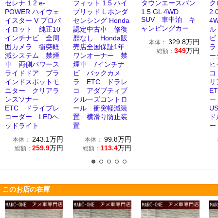
セレナ 1.2 e-
フィット 1.5 ハイ
タウンエースバン
ク
POWER ハイウェ
ブリッド L ホンダ
1.5 GL 4WD
2
SUV 車中泊 キ
イスター V プロパ
センシング Honda
4
ャンピングカー
イロット 純正10
認定中古車 修復
ル
インチナビ 全周
歴なし Honda販
ビ
329.8
万円
本体：
囲カメラ 衝突軽
売店全国保証1年
ラ
349
万円
総額：
減システム 禁煙
ワンオーナー 禁
ー
車 両側パワース
煙車 7インチナ
ヒ
ライドドア ブラ
ビ バックカメ
コ
インドスポットモ
ラ ETC ドラレ
リ
ニター クリアラ
コ アダプティブ
E
ンスソナー
クルーズコントロ
ー
ETC ドライブレ
ール 衝突軽減装
U
コーダー LEDヘ
置 横滑り防止装
ド
ッドライト
置
ー
243.1
万円
99.8
万円
本体：
本体：
259.9
万円
113.4
万円
総額：
総額：
このお店の在庫