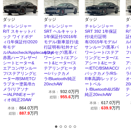
ダッジ
ダッジ
ダッジ
ダ
チャレンジャー
チャレンジャー
チャレンジャー
チ
R/T スキャットパ
SRT ヘルキャット
SRT 392 1年保証
R
ック ワイドボデ
1年保証付/2016年
付/走行証明
証
ィ/1年保証付/2020
モデル/新車並行/走
有/2015年モデル/
ル
年モデ
行証明有/社外ナビ
サンルーフ/黒革パ
ト
ル/Autocheck/Applecarplay/
&フルセグ/黒革パ
ワーシート/ステア
フ
赤黒ハーフレザー/
ワーシート/エアシ
リングヒーター/エ
ー
シートヒーター&
ート&ヒーター/ス
アシート&ヒータ
ア
エアコン/サンルー
テアリングヒータ
ー/ETC/BSM/ACC/
バ
フ/ステアリングヒ
ー/バックカメ
バックカメラ/RS-
ラ/
ーター/BSM/ETC/
ラ/Bluetooth/純正
R車高調/レッドシ
オ
ラプター塗装/Bカ
20inchAW
ートベル
2
メラ/リアソナ
ト/Bluetooth&USB/
テ
932.0
万円
本体：
ー/ALPINEオーデ
純正20inchAW
ン
955.6
万円
総額：
ィオ/純正20AW
617.0
万円
本体：
864.0
万円
639.9
万円
本体：
総額：
887.9
万円
総額：