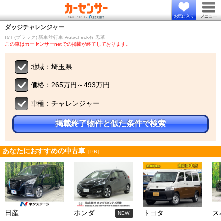
お気に入り
メニュー
ダッジ
チャレンジャー
R/T (ブラック) 新車並行車 Autocheck有 黒革
この車はカーセンサーnetでの掲載が終了しております。
地域：埼玉県
価格：265万円～493万円
車種：チャレンジャー
掲載終了物件と似た条件で検索
あなたにおすすめの中古車
［PR］
日産
ホンダ
トヨタ
ス
NEW!