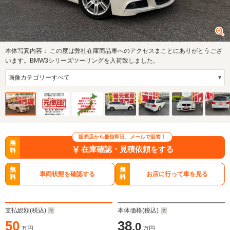
本体写真内容：
この度は弊社在庫商品車へのアクセスまことにありがとうござ
います。BMW3シリーズツーリングを入荷致しました。
販売店から最短即日、メールで返答！
無
在庫確認・見積依頼をする
料
無
無
車両状態を確認する
お店に行って車を見る
料
料
支払総額(税込)
本体価格(税込)
50
38
.0
万円
万円