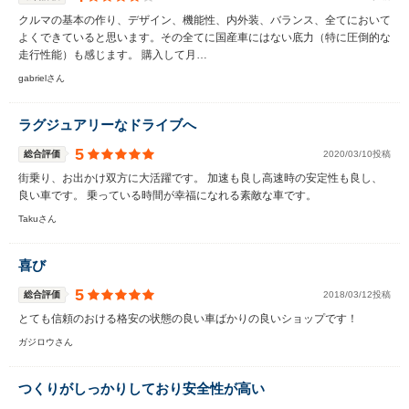
クルマの基本の作り、デザイン、機能性、内外装、バランス、全てにおいて
よくできていると思います。その全てに国産車にはない底力（特に圧倒的な
走行性能）も感じます。 購入して月…
gabrielさん
ラグジュアリーなドライブへ
5
総合評価
2020/03/10投稿
街乗り、お出かけ双方に大活躍です。 加速も良し高速時の安定性も良し、
良い車です。 乗っている時間が幸福になれる素敵な車です。
Takuさん
喜び
5
総合評価
2018/03/12投稿
とても信頼のおける格安の状態の良い車ばかりの良いショップです！
ガジロウさん
つくりがしっかりしており安全性が高い