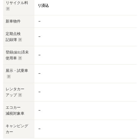
リサイクル料
リ済込
新車物件
－
定期点検
－
記録簿
登録
済未
(届出)
－
使用車
展示・試乗車
－
レンタカー
－
アップ
エコカー
－
減税対象車
キャンピング
－
カー