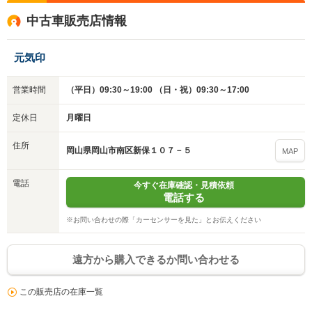
中古車販売店情報
元気印
営業時間
（平日）09:30～19:00 （日・祝）09:30～17:00
定休日
月曜日
住所
岡山県岡山市南区新保１０７－５
MAP
入力途中の情報を保存しますか？
電話
今すぐ在庫確認・見積依頼
電話する
※次回問い合わせをする際に自動入力されます
※保存された情報は
90
日で破棄されます
※お問い合わせの際「カーセンサーを見た」とお伝えください
いいえ
はい
遠方から購入できるか問い合わせる
この販売店の在庫一覧