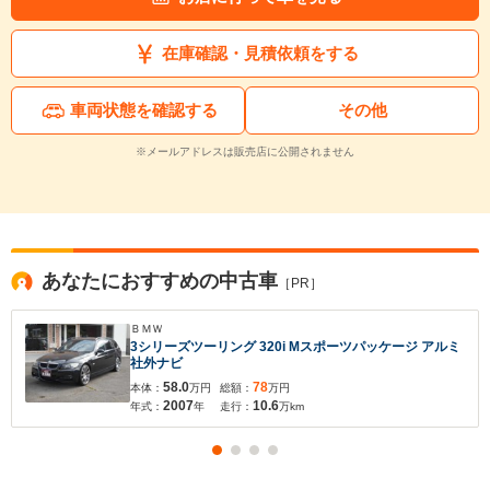
在庫確認・見積依頼をする
車両状態を確認する
その他
※メールアドレスは販売店に公開されません
あなたにおすすめの中古車
［PR］
ＢＭＷ
3シリーズツーリング 320i Mスポーツパッケージ アルミ
社外ナビ
58.0
78
本体：
万円
総額：
万円
2007
10.6
年式：
年
走行：
万km