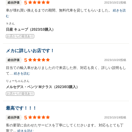
5
総合評価
2023/10/21投稿
車が壊れ買い換えるまでの期間、無料代車を貸してもらいました。
続きを読
む
ｈさん
日産 キューブ（2023/10購入）
お店からの返信あり
メカに詳しいお店です！
5
総合評価
2023/10/20投稿
目当ての輸入車がありましたので来店した所、対応も良く、詳しい説明もし
て…
続きを読む
りょーちゃんさん
メルセデス・ベンツ Mクラス（2023/03購入）
お店からの返信あり
最高です！！！
5
総合評価
2023/10/19投稿
客の要望に合わせたサービスを丁寧にしてくださいます。 対応もとても丁
寧で…
続きを読む