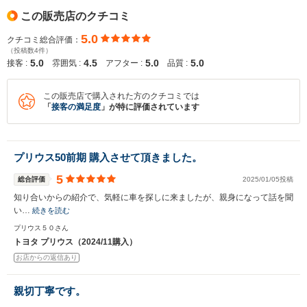
この販売店のクチコミ
5.0
クチコミ総合評価：
（投稿数4件）
5.0
4.5
5.0
5.0
接客 :
雰囲気 :
アフター :
品質 :
この販売店で購入された方のクチコミでは
「
接客の満足度
」が特に評価されています
プリウス50前期 購入させて頂きました。
5
総合評価
2025/01/05投稿
知り合いからの紹介で、気軽に車を探しに来ましたが、親身になって話を聞
い…
続きを読む
プリウス５０さん
トヨタ プリウス（2024/11購入）
お店からの返信あり
親切丁寧です。