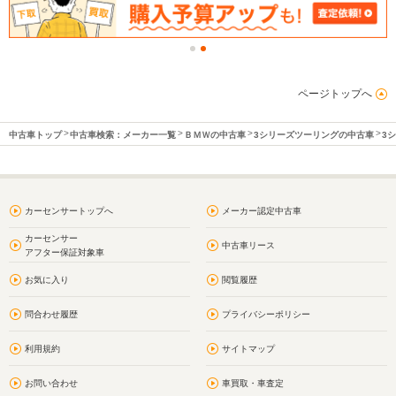
ページトップへ
中古車トップ
中古車検索：メーカー一覧
ＢＭＷの中古車
3シリーズツーリングの中古車
3
カーセンサートップへ
メーカー認定中古車
カーセンサー
中古車リース
アフター保証対象車
お気に入り
閲覧履歴
問合わせ履歴
プライバシーポリシー
利用規約
サイトマップ
お問い合わせ
車買取・車査定