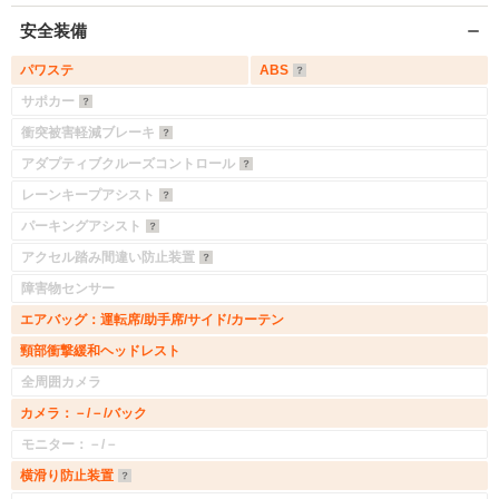
安全装備
パワステ
ABS
サポカー
衝突被害軽減ブレーキ
アダプティブクルーズコントロール
レーンキープアシスト
パーキングアシスト
アクセル踏み間違い防止装置
障害物センサー
エアバッグ：運転席/助手席/サイド/カーテン
頸部衝撃緩和ヘッドレスト
全周囲カメラ
カメラ：－/－/バック
モニター：－/－
横滑り防止装置