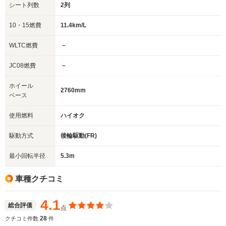
シート列数
2列
10・15燃費
11.4km/L
WLTC燃費
－
JC08燃費
－
ホイール
2760mm
ベース
使用燃料
ハイオク
駆動方式
後輪駆動(FR)
最小回転半径
5.3m
車種クチコミ
4.1
総合評価
点
28
クチコミ件数
件