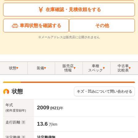
在庫確認・見積依頼をする
車両状態を確認する
その他
※メールアドレスは販売店に公開されません
販売店
車種
中古車
状態
装備
情報
スペック
比較表
状態
キズ・凹みについて問い合わせる
年式
2009
(H21)
年
(初年度登録年)
走行距離
13.6
万km
法定整備
法定整備無