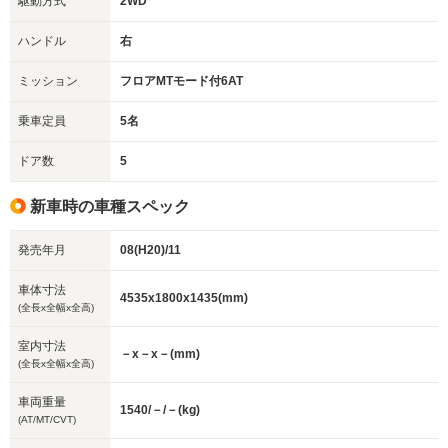
駆動方式
2WD
ハンドル
右
ミッション
フロアMTモード付6AT
乗車定員
5名
ドア数
5
新車時の車種スペック
発売年月
08(H20)/11
車体寸法
4535x1800x1435(mm)
(全長x全幅x全高)
室内寸法
－x－x－(mm)
(全長x全幅x全高)
車両重量
1540/－/－(kg)
(AT/MT/CVT)