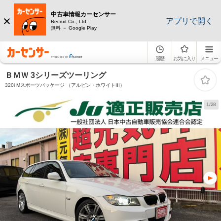
中古車情報カーセンサー
アプリで開く
Recruit Co., Ltd.
無料 － Google Play
履歴
お気に入り
メニュー
ＢＭＷ 3シリーズツーリング
320i Mスポーツパッケージ （アルピン・ホワイトIII）
1/28