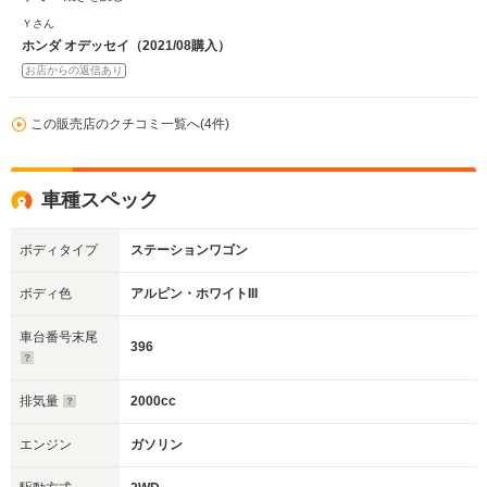
Ｙさん
ホンダ オデッセイ（2021/08購入）
お店からの返信あり
この販売店のクチコミ一覧へ(4件)
車種スペック
ボディタイプ
ステーションワゴン
ボディ色
アルピン・ホワイトIII
車台番号末尾
396
排気量
2000cc
エンジン
ガソリン