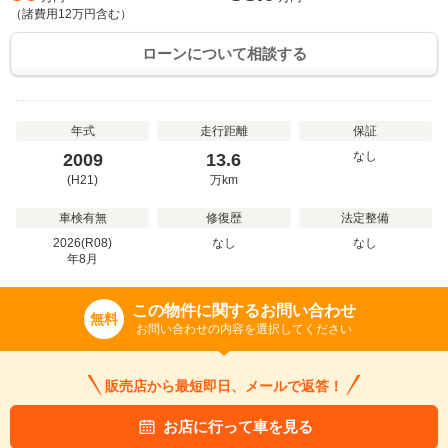
（諸費用
12
万円含む）
ローンについて相談する
年式
走行距離
保証
なし
2009
13.6
(H21)
万
km
車検有無
修復歴
法定整備
2026(R08)
なし
なし
年
8
月
この物件に関するお問い合わせ
無料
お問い合わせの内容を選択してください
販売店から最短即日、メールで返答！
お店に行って車を見る