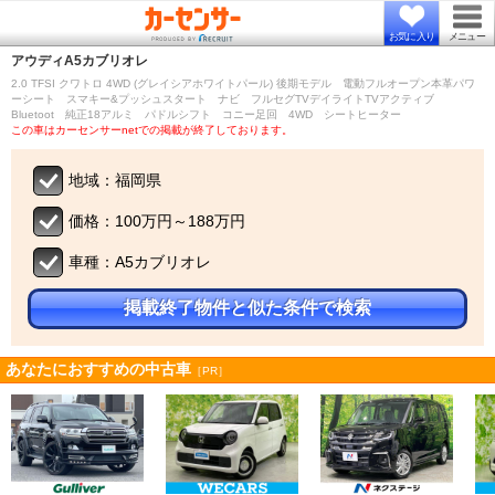
お気に入り
メニュー
アウディ
A5カブリオレ
2.0 TFSI クワトロ 4WD (グレイシアホワイトパール) 後期モデル 電動フルオープン本革パワ
ーシート スマキー&プッシュスタート ナビ フルセグTVデイライトTVアクティブ
Bluetoot 純正18アルミ パドルシフト コニー足回 4WD シートヒーター
この車はカーセンサーnetでの掲載が終了しております。
地域：福岡県
価格：100万円～188万円
車種：A5カブリオレ
掲載終了物件と似た条件で検索
あなたにおすすめの中古車
［PR］