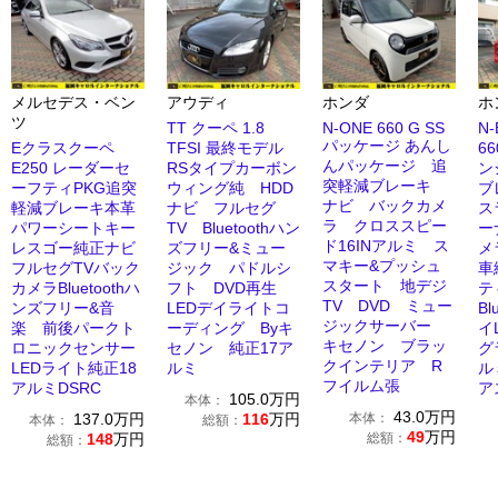
メルセデス・ベン
アウディ
ホンダ
ホ
ツ
TT クーペ 1.8
N-ONE 660 G SS
N
パッケージ あんし
Eクラスクーペ
TFSI 最終モデル
6
んパッケージ 追
E250 レーダーセ
RSタイプカーボン
ン
突軽減ブレーキ
ーフティPKG追突
ウィング純 HDD
ブ
ナビ バックカメ
軽減ブレーキ本革
ナビ フルセグ
ス
ラ クロススピー
パワーシートキー
TV Bluetoothハン
ー
ド16INアルミ ス
レスゴー純正ナビ
ズフリー&ミュー
メ
マキー&プッシュ
フルセグTVバック
ジック パドルシ
車
スタート 地デジ
カメラBluetoothハ
フト DVD再生
テ
TV DVD ミュー
ンズフリー&音
LEDデイライトコ
Bl
ジックサーバー
楽 前後パークト
ーディング Byキ
イ
キセノン ブラッ
ロニックセンサー
セノン 純正17ア
グ
クインテリア R
LEDライト純正18
ルミ
ル
フイルム張
アルミDSRC
ア
105.0
万円
本体：
43.0
万円
137.0
万円
116
万円
本体：
本体：
総額：
49
万円
148
万円
総額：
総額：