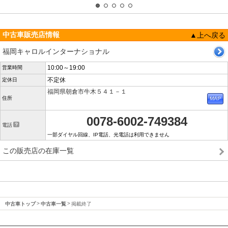
中古車販売店情報
▲上へ戻る
福岡キャロルインターナショナル
10:00～19:00
営業時間
不定休
定休日
福岡県朝倉市牛木５４１－１
住所
0078-6002-749384
電話
一部ダイヤル回線、IP電話、光電話は利用できません
この販売店の在庫一覧
中古車トップ
中古車一覧
掲載終了