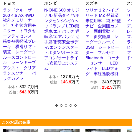
トヨタ
ホンダ
スズキ
ス
ランドクルーザー
N-ONE 660 オリジ
ソリオ 1.2 ハイブ
ソ
200 4.6 AX 4WD
ナル 新品タイヤ/ホ
リッド MZ 登録済
リ
社外メモリーナ
ンダセンシング/ヘ
未使用車 純正9型
イ
ビ 社外後方用モ
ッドランプ LED/禁
ナビ 全周囲カメ
デ
ニター トヨタセ
煙車/エアバッグ 運
ラ 両側電動ド
レ
ーフティセンス
転席/エアバッグ 助
ア 衝突軽減 レ
ズ
衝突被害軽減ブレ
手席/衝突安全ボデ
ーダークルーズ
ラ
ーキ 横滑り防止
ィ/エンジンスター
BSM シートヒー
ヒ
装置 レーダーク
トボタン/オートエ
ター フルセグ
防
ルーズコントロー
アコン/オートライ
Bluetooth コーナ
ド
ル レーンキープ
ト/盗難防止システ
ーセンサー LED
ー
アシスト クリア
ム
ライト LEDフォ
プ 
ランスソナー バ
グ 車線逸脱機能
137.9
万円
本体：
ックカメラ
146.9
万円
240.5
万円
総額：
本体：
532.7
万円
本体：
252.9
万円
総額：
543.9
万円
総額：
このお店の在庫