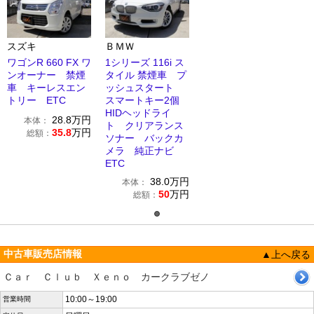
スズキ
ＢＭＷ
ワゴンR 660 FX ワ
1シリーズ 116i ス
ンオーナー 禁煙
タイル 禁煙車 プ
車 キーレスエン
ッシュスタート
トリー ETC
スマートキー2個
HIDヘッドライ
28.8
万円
本体：
ト クリアランス
35.8
万円
総額：
ソナー バックカ
メラ 純正ナビ
ETC
38.0
万円
本体：
50
万円
総額：
中古車販売店情報
▲上へ戻る
Ｃａｒ Ｃｌｕｂ Ｘｅｎｏ カークラブゼノ
10:00～19:00
営業時間