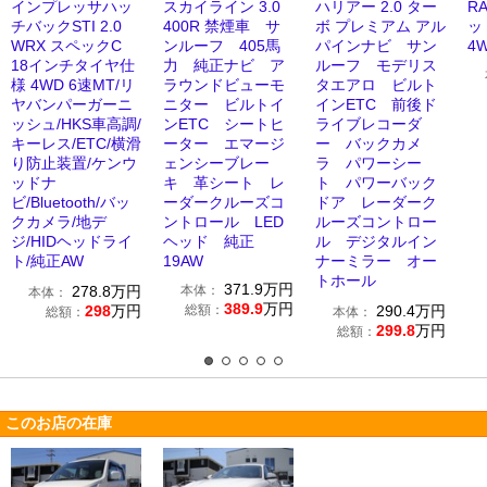
インプレッサハッ
スカイライン 3.0
ハリアー 2.0 ター
R
チバックSTI 2.0
400R 禁煙車 サ
ボ プレミアム アル
ッド
WRX スペックC
ンルーフ 405馬
パインナビ サン
4
18インチタイヤ仕
力 純正ナビ ア
ルーフ モデリス
様 4WD 6速MT/リ
ラウンドビューモ
タエアロ ビルト
ヤバンパーガーニ
ニター ビルトイ
インETC 前後ド
ッシュ/HKS車高調/
ンETC シートヒ
ライブレコーダ
キーレス/ETC/横滑
ーター エマージ
ー バックカメ
り防止装置/ケンウ
ェンシーブレー
ラ パワーシー
ッドナ
キ 革シート レ
ト パワーバック
ビ/Bluetooth/バッ
ーダークルーズコ
ドア レーダーク
クカメラ/地デ
ントロール LED
ルーズコントロー
ジ/HIDヘッドライ
ヘッド 純正
ル デジタルイン
ト/純正AW
19AW
ナーミラー オー
トホール
371.9
万円
278.8
万円
本体：
本体：
389.9
万円
298
万円
総額：
290.4
万円
総額：
本体：
299.8
万円
総額：
このお店の在庫