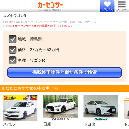
お気に入り
メニュー
スズキ
ワゴンR
660 RV 4WD (シルバー) インタークーラーターボ 5MT AC PW PS
この車はカーセンサーnetでの掲載が終了しております。
地域：徳島県
価格：27万円～52万円
車種：ワゴンR
掲載終了物件と似た条件で検索
あなたにおすすめの中古車
［PR］
スバル
日産
トヨタ
ト