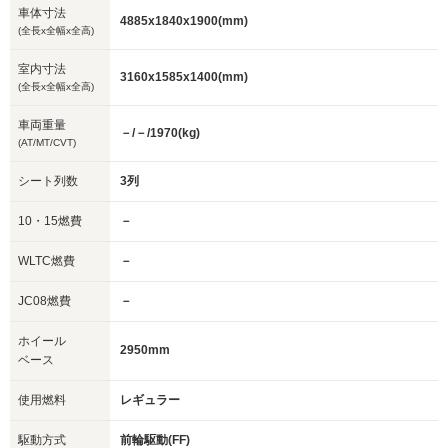
車体寸法
4885x1840x1900(mm)
(全長x全幅x全高)
室内寸法
3160x1585x1400(mm)
(全長x全幅x全高)
車両重量
－/－/1970(kg)
(AT/MT/CVT)
シート列数
3列
10・15燃費
－
WLTC燃費
－
JC08燃費
－
ホイール
2950mm
ベース
使用燃料
レギュラー
駆動方式
前輪駆動(FF)