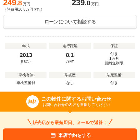
249
239
.8
.0
万円
万円
（諸費用
10.8
万円含む）
ローンについて相談する
年式
走行距離
保証
付き
2013
8.1
1ヵ月
(H25)
万
km
距離無制限
車検有無
修復歴
法定整備
車検整備付
なし
付き
この物件に関するお問い合わせ
無料
お問い合わせの内容を選択してください
販売店から最短即日、メールで返答！
来店予約をする