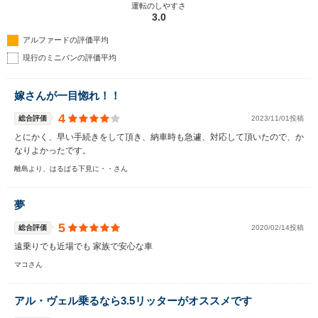
運転のしやすさ
3.0
アルファードの評価平均
現行のミニバンの評価平均
嫁さんが一目惚れ！！
4
総合評価
2023/11/01投稿
とにかく、早い手続きをして頂き、納車時も急遽、対応して頂いたので、か
なりよかったです。
離島より、はるばる下見に・・さん
夢
5
総合評価
2020/02/14投稿
遠乗りでも近場でも 家族で安心な車
マコさん
アル・ヴェル乗るなら3.5リッターがオススメです