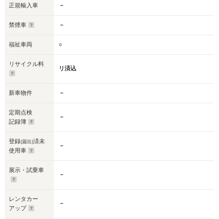
正規輸入車
－
禁煙車
－
福祉車両
○
リサイクル料
リ済込
新車物件
－
定期点検
－
記録簿
登録
済未
(届出)
－
使用車
展示・試乗車
－
レンタカー
－
アップ