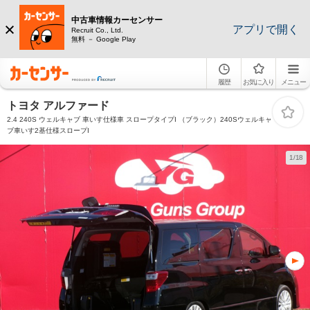
中古車情報カーセンサー
アプリで開く
Recruit Co., Ltd.
無料 － Google Play
履歴
お気に入り
メニュー
トヨタ アルファード
2.4 240S ウェルキャブ 車いす仕様車 スロープタイプI （ブラック）240Sウェルキャ
ブ車いす2基仕様スロープI
1/18