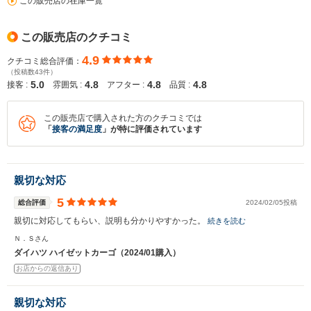
この販売店の在庫一覧
この販売店のクチコミ
4.9
クチコミ総合評価：
（投稿数43件）
入力途中の情報を保存しますか？
5.0
4.8
4.8
4.8
接客 :
雰囲気 :
アフター :
品質 :
※次回問い合わせをする際に自動入力されます
この販売店で購入された方のクチコミでは
※保存された情報は
90
日で破棄されます
「
接客の満足度
」が特に評価されています
いいえ
はい
親切な対応
5
総合評価
2024/02/05投稿
親切に対応してもらい、説明も分かりやすかった。
続きを読む
Ｎ．Ｓさん
ダイハツ ハイゼットカーゴ（2024/01購入）
お店からの返信あり
親切な対応