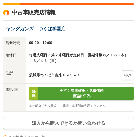
中古車販売店情報
ヤングガンズ つくば学園店
営業時間
09:00～19:00
定休日
毎週火曜日／第２水曜日が定休日 夏期休業８／１３（木）
－８／１６（日）
住所
茨城県つくば市古来６９５－１
MAP
電話
今すぐ在庫確認・見積依頼
無
電話する
料
※一部ダイヤル回線、IP電話、光電話は利用できません
遠方から購入できるか問い合わせる