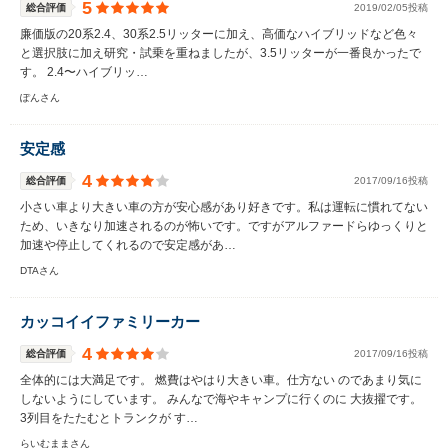
5
総合評価
2019/02/05投稿
廉価版の20系2.4、30系2.5リッターに加え、高価なハイブリッドなど色々
と選択肢に加え研究・試乗を重ねましたが、3.5リッターが一番良かったで
す。 2.4〜ハイブリッ…
ぽんさん
安定感
4
総合評価
2017/09/16投稿
小さい車より大きい車の方が安心感があり好きです。私は運転に慣れてない
ため、いきなり加速されるのが怖いです。ですがアルファードらゆっくりと
加速や停止してくれるので安定感があ…
DTAさん
カッコイイファミリーカー
4
総合評価
2017/09/16投稿
全体的には大満足です。 燃費はやはり大きい車。仕方ない のであまり気に
しないようにしています。 みんなで海やキャンプに行くのに 大抜擢です。
3列目をたたむとトランクが す…
らいむままさん