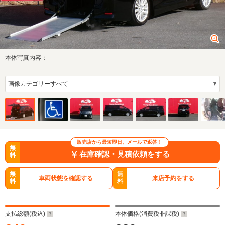
本体写真内容：
販売店から最短即日、メールで返答！
無
在庫確認・見積依頼をする
料
無
無
車両状態を確認する
来店予約をする
料
料
支払総額(税込)
本体価格(消費税非課税)