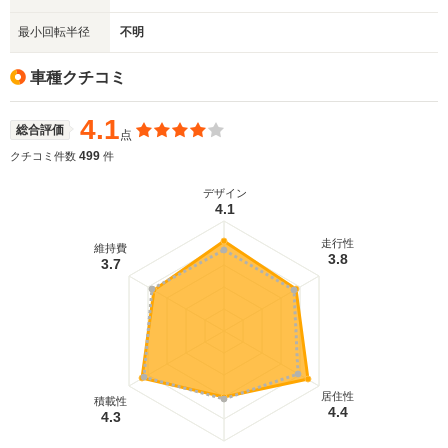
最小回転半径
不明
車種クチコミ
4.1
総合評価
点
499
クチコミ件数
件
デザイン
4.1
走行性
維持費
3.8
3.7
居住性
積載性
4.4
4.3