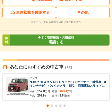
車両状態を確認する
その他
※メールアドレスは販売店に公開されません
今すぐ在庫確認・見積依頼
無
電話する
料
あなたにおすすめの中古車
［PR］
ホンダ
N-BOX カスタム 660 L ターボ ワンオーナー 禁煙車 8
インチナビ バックカメラ ETC 両側電動スライドド
ア アダプティブクルーズコントロール シートヒータ
152.8
163.4
本体：
万円
総額：
万円
ー Bluetooth LEDヘッドライト 衝突被害軽減ブレ
2022
1.8
年式：
年
走行：
万km
ーキ