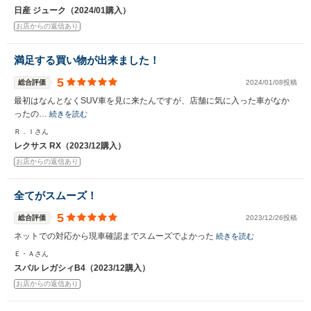
日産 ジューク（2024/01購入）
お店からの返信あり
満足する買い物が出来ました！
5
総合評価
2024/01/08投稿
最初はなんとなくSUV車を見に来たんですが、店舗に気に入った車がなか
ったの…
続きを読む
Ｒ．Ｉさん
レクサス RX（2023/12購入）
お店からの返信あり
全てがスムーズ！
5
総合評価
2023/12/26投稿
ネットでの対応から現車確認までスムーズでよかった
続きを読む
Ｅ・Ａさん
スバル レガシィB4（2023/12購入）
お店からの返信あり