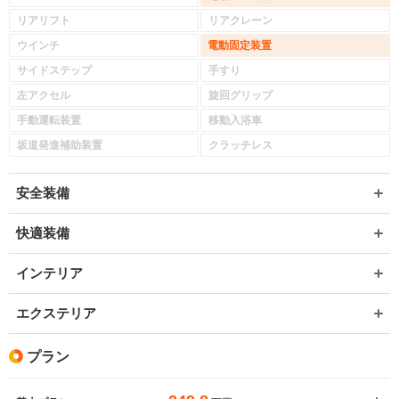
リアリフト
リアクレーン
ウインチ
電動固定装置
サイドステップ
手すり
左アクセル
旋回グリップ
手動運転装置
移動入浴車
坂道発進補助装置
クラッチレス
安全装備
快適装備
インテリア
エクステリア
プラン