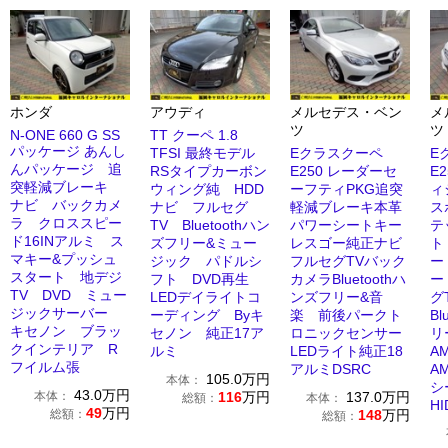
ホンダ
アウディ
メルセデス・ベン
メ
ツ
ツ
N-ONE 660 G SS
TT クーペ 1.8
パッケージ あんし
TFSI 最終モデル
Eクラスクーペ
E
んパッケージ 追
RSタイプカーボン
E250 レーダーセ
E
突軽減ブレーキ
ウィング純 HDD
ーフティPKG追突
ィ
ナビ バックカメ
ナビ フルセグ
軽減ブレーキ本革
ス
ラ クロススピー
TV Bluetoothハン
パワーシートキー
テ
ド16INアルミ ス
ズフリー&ミュー
レスゴー純正ナビ
ト
マキー&プッシュ
ジック パドルシ
フルセグTVバック
ー
スタート 地デジ
フト DVD再生
カメラBluetoothハ
ー
TV DVD ミュー
LEDデイライトコ
ンズフリー&音
グ
ジックサーバー
ーディング Byキ
楽 前後パークト
Bl
キセノン ブラッ
セノン 純正17ア
ロニックセンサー
リ
クインテリア R
ルミ
LEDライト純正18
A
フイルム張
アルミDSRC
A
105.0
万円
本体：
シ
43.0
万円
本体：
116
万円
137.0
万円
総額：
本体：
HI
49
万円
総額：
148
万円
総額：