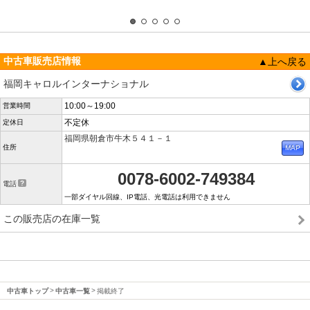
中古車販売店情報
▲上へ戻る
福岡キャロルインターナショナル
10:00～19:00
営業時間
不定休
定休日
福岡県朝倉市牛木５４１－１
住所
0078-6002-749384
電話
一部ダイヤル回線、IP電話、光電話は利用できません
この販売店の在庫一覧
中古車トップ
中古車一覧
掲載終了