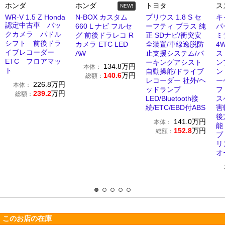
ホンダ
ホンダ
トヨタ
ス
NEW!
WR-V 1.5 Z Honda
N-BOX カスタム
プリウス 1.8 S セ
キ
認定中古車 バッ
660 L ナビ フルセ
ーフティ プラス 純
パ
クカメラ パドル
グ 前後ドラレコ R
正 SDナビ/衝突安
ミ
シフト 前後ドラ
カメラ ETC LED
全装置/車線逸脱防
4
イブレコーダー
AW
止支援システム/パ
ス
ETC フロアマッ
ーキングアシスト
ン
134.8
万円
本体：
ト
自動操舵/ドライブ
ン
140.6
万円
総額：
レコーダー 社外/ヘ
ー
226.8
万円
本体：
ッドランプ
フ
239.2
万円
総額：
LED/Bluetooth接
ス
続/ETC/EBD付ABS
害
後
141.0
万円
本体：
能
152.8
万円
総額：
プ
リ
オ
このお店の在庫