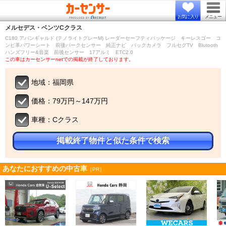
お気に入り
メニュー
メルセデス・ベンツ
Cクラス
C180 アバンギャルド (テノライトグレーM) レーダーセーフティパッケージ キーレスゴー コ
ンビ革パワーシート 前後パークセンサー 純正ナビ バックカメラ フルセグTV Blutooth
ハンズフリー&音楽 前後センサー 17アルミ ETC2.0
この車はカーセンサーnetでの掲載が終了しております。
地域：福岡県
価格：79万円～147万円
車種：Cクラス
掲載終了物件と似た条件で検索
あなたにおすすめの中古車
［PR］