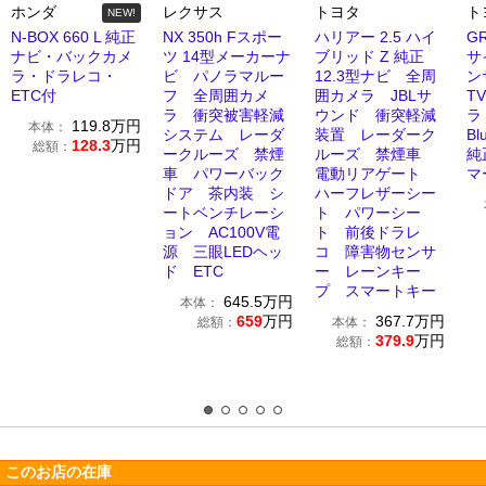
ホンダ
レクサス
トヨタ
ト
NEW!
N-BOX 660 L 純正
NX 350h Fスポー
ハリアー 2.5 ハイ
GR
ナビ・バックカメ
ツ 14型メーカーナ
ブリッド Z 純正
サ
ラ・ドラレコ・
ビ パノラマルー
12.3型ナビ 全周
ン
ETC付
フ 全周囲カメ
囲カメラ JBLサ
T
ラ 衝突被害軽減
ウンド 衝突軽減
ラ
119.8
万円
本体：
システム レーダ
装置 レーダーク
Bl
128.3
万円
総額：
ークルーズ 禁煙
ルーズ 禁煙車
純
車 パワーバック
電動リアゲート
マ
ドア 茶内装 シ
ハーフレザーシー
ートベンチレーシ
ト パワーシー
ョン AC100V電
ト 前後ドラレ
源 三眼LEDヘッ
コ 障害物センサ
ド ETC
ー レーンキー
プ スマートキー
645.5
万円
本体：
659
万円
367.7
万円
総額：
本体：
379.9
万円
総額：
このお店の在庫