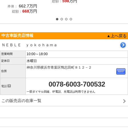
598
万円
総額：
662.7
万円
本体：
668
万円
総額：
中古車販売店情報
▲上へ戻る
ＮＥＢＬＥ ｙｏｋｏｈａｍａ
10:00～18:00
営業時間
水曜日
定休日
神奈川県横浜市青葉区鴨志田町８１２－２
住所
0078-6003-700532
電話
一部ダイヤル回線、IP電話、光電話は利用できません
この販売店の在庫一覧