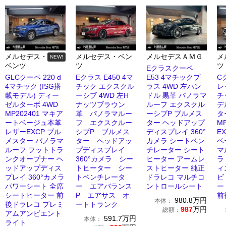
メルセデス・
メルセデス・ベン
メルセデスＡＭＧ
メ
NEW!
ベンツ
ツ
ツ
Eクラスクーペ
GLCクーペ 220 d
Eクラス E450 4マ
E53 4マチックプ
C
4マチック (ISG搭
チック エクスクル
ラス 4WD 左ハン
レ
載モデル) ディー
ーシブ 4WD 左H
ドル 黒革 パノラマ
チ
ゼルターボ 4WD
ナッツブラウン
ルーフ エクスクル
デ
MP202401 マキア
革 パノラマルー
ーシブP ブルメス
タ
ートベージュ本革
フ エクスクルー
ター ヘッドアップ
M
レザーEXCP ブル
シブP ブルメス
ディスプレイ 360°
E
メスター パノラマ
ター ヘッドアッ
カメラ シートベン
ベ
ルーフ フットトラ
プディスプレイ
チレーター シート
マ
ンクオープナー ヘ
360°カメラ シー
ヒーター アームレ
ラ
ッドアップディス
トヒーター シー
ストヒーター 純正
ィ
プレイ 360°カメラ
トベンチレータ
ドラレコ マルチコ
ビ
パワーシート 全席
ー エアバランス
ントロールシート
ー
シートヒーター 前
P エアサス オ
前
980.8
万円
本体：
後ドラレコ プレミ
ートトランク
987
万円
総額：
アムアンビエント
591.7
万円
本体：
ライト