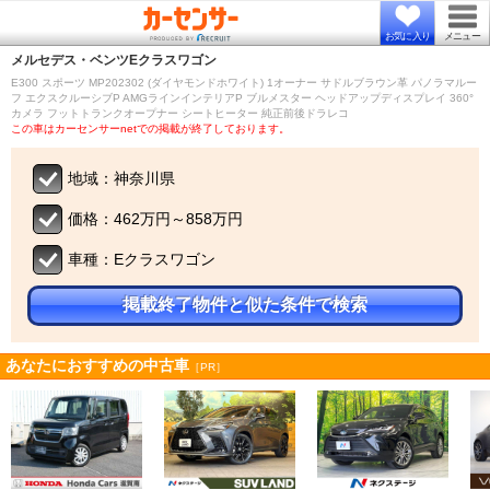
お気に入り
メニュー
メルセデス・ベンツ
Eクラスワゴン
E300 スポーツ MP202302 (ダイヤモンドホワイト) 1オーナー サドルブラウン革 パノラマルー
フ エクスクルーシブP AMGラインインテリアP ブルメスター ヘッドアップディスプレイ 360°
カメラ フットトランクオープナー シートヒーター 純正前後ドラレコ
この車はカーセンサーnetでの掲載が終了しております。
地域：神奈川県
価格：462万円～858万円
車種：Eクラスワゴン
掲載終了物件と似た条件で検索
あなたにおすすめの中古車
［PR］