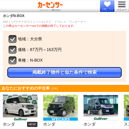
お気に入り
メニュー
ホンダ
N-BOX
660 L (プラチナホワイトパール) ナビ・ドラレコ・ワンオーナー
この車はカーセンサーnetでの掲載が終了しております。
地域：大分県
価格：87万円～163万円
車種：N-BOX
掲載終了物件と似た条件で検索
あなたにおすすめの中古車
［PR］
ホンダ
ホンダ
ホンダ
ス
NEW!