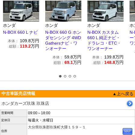
ホンダ
ホンダ
ホンダ
ホ
N-BOX 660 L ナビ
N-BOX 660 G ホン
N-BOX カスタム
N-
ダセンシング 4WD
660 L 純正ナビ・
ー
109.8
万円
本体：
Gathersナビ・ワ
ドラレコ・ETC・
ワ
119.2
万円
総額：
ンオーナー
ワンオーナー
59.8
万円
139.8
万円
本体：
本体：
69.1
万円
148.8
万円
総額：
総額：
中古車販売店情報
▲上へ戻る
ホンダカーズ玖珠 玖珠店
09:00～18:00
営業時間
毎週火・水曜日
定休日
大分県玖珠郡玖珠町大隈１５９－１
住所