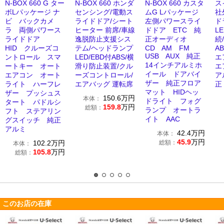
N-BOX 660 G ター
N-BOX 660 ホンダ
N-BOX 660 カスタ
ス
ボLパッケージ ナ
センシング/電動ス
ムG Lパッケージ
社
ビ バックカメ
ライドドア/シート
左側パワースライ
ド
ラ 両側パワース
ヒーター 前席/車線
ドドア ETC 純
LE
ライドドア
逸脱防止支援シス
正オーディオ
続
HID クルーズコ
テム/ヘッドランプ
CD AM FM
A
USB AUX 純正
ントロール スマ
LED/EBD付ABS/横
エ
14インチアルミホ
ートキー オート
滑り防止装置/クル
エ
イール ドアバイ
エアコン オート
ーズコントロール/
ア
ザー 純正フロア
ライト ハーフレ
エアバッグ 運転席
正
マット HIDヘッ
ザー プッシュス
150.6
万円
本体：
ドライト フォグ
タート パドルシ
159.8
万円
総額：
ランプ オートラ
フト ステアリン
イト AAC
グスイッチ 純正
アルミ
42.4
万円
本体：
45.9
万円
102.2
万円
総額：
本体：
105.8
万円
総額：
このお店の在庫