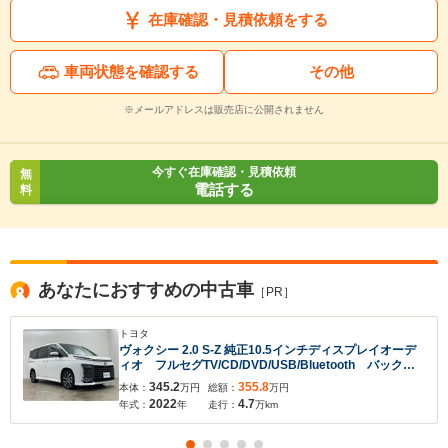
在庫確認・見積依頼をする
車両状態を確認する
その他
※メールアドレスは販売店に公開されません
今すぐ在庫確認・見積依頼
無
電話する
料
あなたにおすすめの中古車
［PR］
トヨタ
ヴォクシー 2.0 S-Z 純正10.5インチディスプレイオーデ
入力途中の情報を保存しますか？
ィオ フルセグTV/CD/DVD/USB/Bluetooth バックカ
メラ 前後ドライブレコーダー ビルトインETC2.0 両
345.2
355.8
本体：
万円
総額：
万円
※次回問い合わせをする際に自動入力されます
側パワースライドドア快適利便パッケージ
2022
4.7
年式：
年
走行：
万km
※保存された情報は
90
日で破棄されます