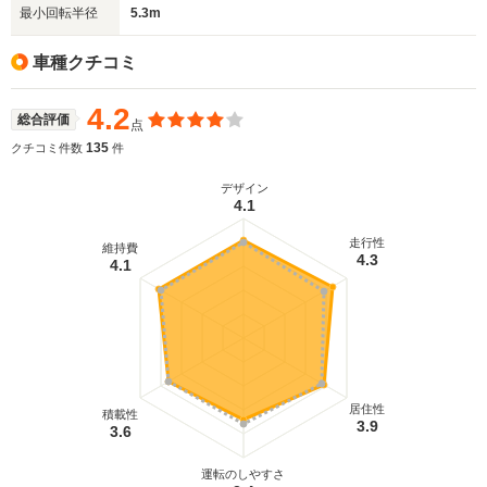
最小回転半径
5.3m
車種クチコミ
4.2
総合評価
点
135
クチコミ件数
件
デザイン
4.1
走行性
維持費
4.3
4.1
居住性
積載性
3.9
3.6
運転のしやすさ