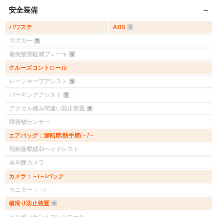
安全装備
パワステ
ABS
サポカー
衝突被害軽減ブレーキ
クルーズコントロール
レーンキープアシスト
パーキングアシスト
アクセル踏み間違い防止装置
障害物センサー
エアバッグ：運転席/助手席/－/－
頸部衝撃緩和ヘッドレスト
全周囲カメラ
カメラ：－/－/バック
モニター：－/－
横滑り防止装置