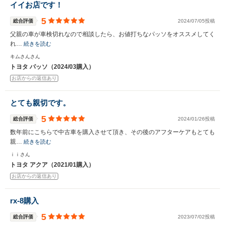
イイお店です！
5
総合評価
2024/07/05投稿
父親の車が車検切れなので相談したら、お値打ちなパッソをオススメしてく
れ…
続きを読む
キムさんさん
トヨタ パッソ（2024/03購入）
お店からの返信あり
とても親切です。
5
総合評価
2024/01/26投稿
数年前にこちらで中古車を購入させて頂き、その後のアフターケアもとても
親…
続きを読む
ｉｉさん
トヨタ アクア（2021/01購入）
お店からの返信あり
rx-8購入
5
総合評価
2023/07/02投稿