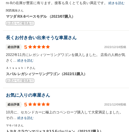
rx-8の在庫が豊富に有ります。接客も良くとても良い満足です。
続きを読む
関西風味さん
マツダ RX-8ベースモデル （2023/07購入）
お店からの返信あり
長くお付き合い出来そうな車屋さん
5
総合評価
2022/12/16投稿
2022年11月にレガシィツーリングワゴンを購入しました。 店長の人柄が気
さく…
続きを読む
ＡｔｓｕｓｈｉＰさん
スバル レガシィツーリングワゴン（2022/11購入）
お店からの返信あり
お気に入りの車屋さん
5
総合評価
2021/12/09投稿
10月に、セカンドカーに極上のコペンローブ購入して大変満足しました。
その…
続きを読む
マキバオさん
トヨタ クラウンマジェスタ3.5 Fバージョン （2021/12購入）