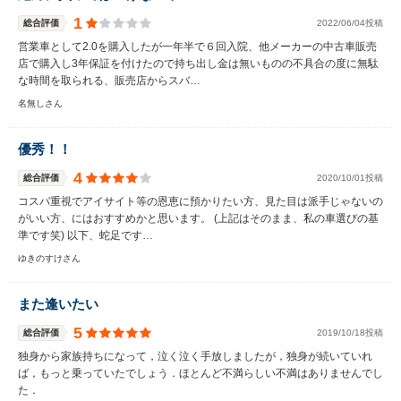
1
総合評価
2022/06/04投稿
営業車として2.0を購入したが一年半で６回入院、他メーカーの中古車販売
店で購入し3年保証を付けたので持ち出し金は無いものの不具合の度に無駄
な時間を取られる、販売店からスバ…
名無しさん
優秀！！
4
総合評価
2020/10/01投稿
コスパ重視でアイサイト等の恩恵に預かりたい方、見た目は派手じゃないの
がいい方、にはおすすめかと思います。 (上記はそのまま、私の車選びの基
準です笑) 以下、蛇足です…
ゆきのすけさん
また逢いたい
5
総合評価
2019/10/18投稿
独身から家族持ちになって，泣く泣く手放しましたが，独身が続いていれ
ば，もっと乗っていたでしょう．ほとんど不満らしい不満はありませんでし
た．