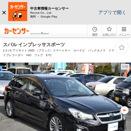
中古車情報カーセンサー
アプリで開く
Recruit Co., Ltd.
無料 － Google Play
履歴
お気に入り
メニュー
スバル インプレッサスポーツ
2.0 i-S アイサイト 4WD （ブラック）スマートキー カーナビ バックカメラ ドラ
イブレコーダー HID フォグ ETC
1/36