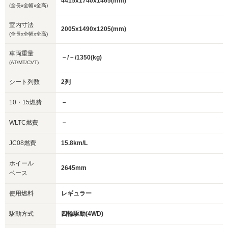
4415x1740x1465(mm)
(全長x全幅x全高)
室内寸法
2005x1490x1205(mm)
(全長x全幅x全高)
車両重量
－/－/1350(kg)
(AT/MT/CVT)
シート列数
2列
10・15燃費
－
WLTC燃費
－
JC08燃費
15.8km/L
ホイール
2645mm
ベース
使用燃料
レギュラー
駆動方式
四輪駆動(4WD)