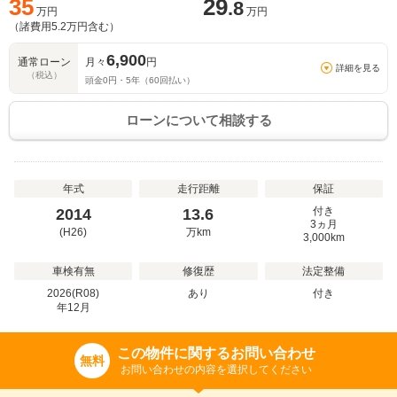
35
29
.8
万円
万円
（諸費用
5.2
万円含む）
6,900
通常ローン
月々
円
詳細を見る
（税込）
頭金
0
円・
5
年（
60
回払い）
ローンについて相談する
年式
走行距離
保証
付き
2014
13.6
3ヵ月
(H26)
万
km
3,000km
車検有無
修復歴
法定整備
2026(R08)
あり
付き
年
12
月
この物件に関するお問い合わせ
無料
お問い合わせの内容を選択してください