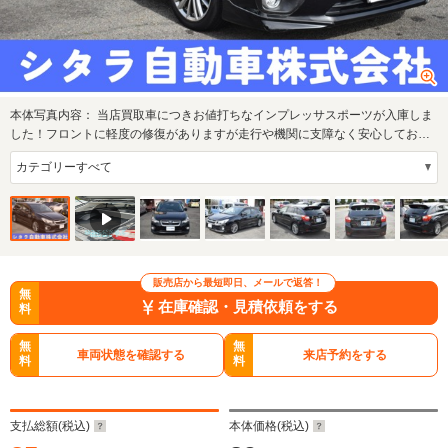
本体写真内容：
当店買取車につきお値打ちなインプレッサスポーツが入庫しま
した！フロントに軽度の修復がありますが走行や機関に支障なく安心してお乗
りいただけ…
販売店から最短即日、メールで返答！
無
在庫確認・見積依頼をする
料
無
無
車両状態を確認する
来店予約をする
料
料
支払総額(税込)
本体価格(税込)