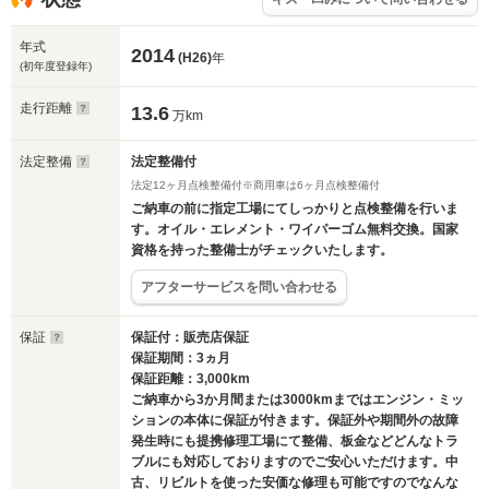
年式
2014
(H26)
年
(初年度登録年)
走行距離
13.6
万km
法定整備
法定整備付
法定12ヶ月点検整備付※商用車は6ヶ月点検整備付
ご納車の前に指定工場にてしっかりと点検整備を行いま
す。オイル・エレメント・ワイパーゴム無料交換。国家
資格を持った整備士がチェックいたします。
アフターサービスを問い合わせる
保証
保証付：販売店保証
保証期間：3ヵ月
保証距離：3,000km
ご納車から3か月間または3000kmまではエンジン・ミッ
ションの本体に保証が付きます。保証外や期間外の故障
発生時にも提携修理工場にて整備、板金などどんなトラ
ブルにも対応しておりますのでご安心いただけます。中
古、リビルトを使った安価な修理も可能ですのでなんな