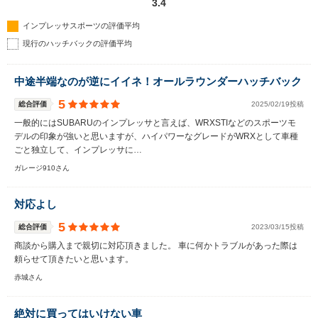
3.4
インプレッサスポーツの評価平均
現行のハッチバックの評価平均
中途半端なのが逆にイイネ！オールラウンダーハッチバック
5
総合評価
2025/02/19投稿
一般的にはSUBARUのインプレッサと言えば、WRXSTIなどのスポーツモ
デルの印象が強いと思いますが、ハイパワーなグレードがWRXとして車種
ごと独立して、インプレッサに…
ガレージ910さん
対応よし
5
総合評価
2023/03/15投稿
商談から購入まで親切に対応頂きました。 車に何かトラブルがあった際は
頼らせて頂きたいと思います。
赤城さん
絶対に買ってはいけない車