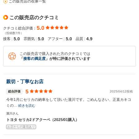
この販売店の在庫一覧
この販売店のクチコミ
5.0
クチコミ総合評価：
（投稿数7件）
5.0
5.0
5.0
4.9
接客 :
雰囲気 :
アフター :
品質 :
この販売店で購入された方のクチコミでは
「
接客の満足度
」が特に評価されています
親切・丁寧なお店
5
総合評価
2025/04/12投稿
今年1月にセリカの納車をして頂いた瀧川です。ごめんなさい、正直カキコ
ミの…
続きを読む
瀧川さん
トヨタ セリカ2ドアクーペ（2025/01購入）
お店からの返信あり