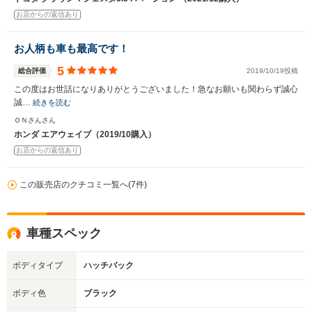
お店からの返信あり
お人柄も車も最高です！
5
総合評価
2019/10/19投稿
この度はお世話になりありがとうございました！急なお願いも関わらず誠心
誠…
続きを読む
ＯＮさんさん
ホンダ エアウェイブ（2019/10購入）
お店からの返信あり
この販売店のクチコミ一覧へ(7件)
車種スペック
ボディタイプ
ハッチバック
ボディ色
ブラック