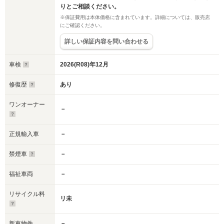
りとご相談ください。
※保証費用は本体価格に含まれています。詳細については、販売店
にご確認ください。
詳しい保証内容を問い合わせる
車検
2026(R08)年12月
修復歴
あり
ワンオーナー
－
正規輸入車
－
禁煙車
－
福祉車両
－
リサイクル料
リ未
新車物件
－