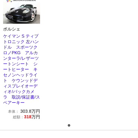
ポルシェ
ケイマン S ティプ
トロニック 左ハン
ドル スポーツク
ロノPKG アルカ
ンターラ/レザーツ
ートンシート シ
ートヒーター キ
セノンヘッドライ
ト ケウンッドデ
ィスプレイオーデ
ィオ/バックカメ
ラ 取説/保証書/ス
ペアーキー
303.8
万円
本体：
318
万円
総額：