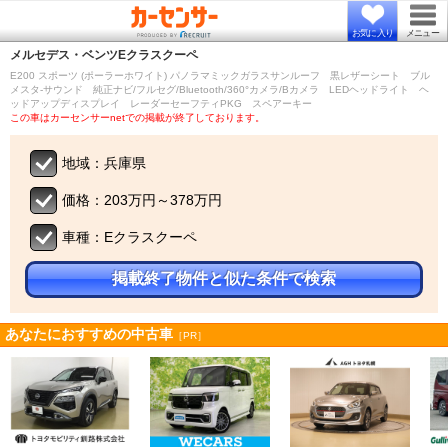
お気に入り
メニュー
メルセデス・ベンツ
Eクラスクーペ
E200 スポーツ (ポーラーホワイト) パノラマミックガラスサンルーフ 黒レザーシート ブル
メスタ-サウンド 純正ナビ/フルセグ/Bluetooth/360°カメラ/Bカメラ LEDヘッドライト ヘ
ッドアップディスプレイ レーダーセーフティPKG スペアーキー
この車はカーセンサーnetでの掲載が終了しております。
地域：兵庫県
価格：203万円～378万円
車種：Eクラスクーペ
掲載終了物件と似た条件で検索
あなたにおすすめの中古車
［PR］