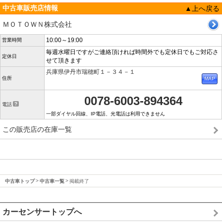
中古車販売店情報
▲上へ戻る
ＭＯＴＯＷＮ株式会社
10:00～19:00
営業時間
毎週水曜日ですがご連絡頂ければ時間外でも定休日でもご対応さ
定休日
せて頂きます
兵庫県伊丹市瑞穂町１－３４－１
住所
0078-6003-894364
電話
一部ダイヤル回線、IP電話、光電話は利用できません
この販売店の在庫一覧
中古車トップ
中古車一覧
掲載終了
カーセンサートップへ