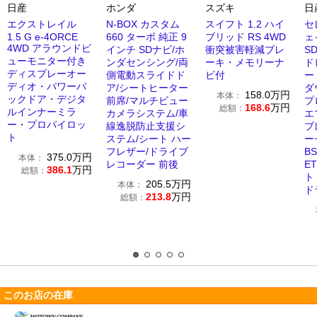
日産
ホンダ
スズキ
日
エクストレイル
N-BOX カスタム
スイフト 1.2 ハイ
セ
1.5 G e-4ORCE
660 ターボ 純正 9
ブリッド RS 4WD
ェ
4WD アラウンドビ
インチ SDナビ/ホ
衝突被害軽減ブレ
S
ューモニター付き
ンダセンシング/両
ーキ・メモリーナ
ド
ディスプレーオー
側電動スライドド
ビ付
ー
ディオ・パワーバ
ア/シートヒーター
ダ
158.0
万円
本体：
ックドア・デジタ
前席/マルチビュー
プ
168.6
万円
総額：
ルインナーミラ
カメラシステム/車
エ
ー・プロパイロッ
線逸脱防止支援シ
ブ
ト
ステム/シート ハー
ー
フレザー/ドライブ
B
375.0
万円
本体：
レコーダー 前後
E
386.1
万円
総額：
ト
205.5
万円
本体：
ド
213.8
万円
総額：
このお店の在庫