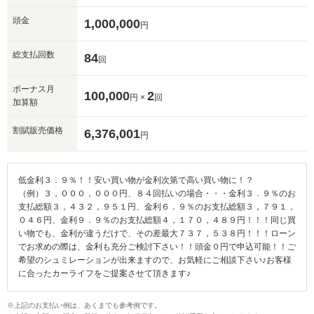
頭金
1,000,000
円
総支払回数
84
回
ボーナス月
100,000
2
円 ×
回
加算額
割賦販売価格
6,376,001
円
低金利３．９％！！安い買い物が金利次第で高い買い物に！？
（例）３，０００，０００円、８４回払いの場合・・・金利３．９％のお
支払総額３，４３２，９５１円、金利６．９％のお支払総額３，７９１，
０４６円、金利９．９％のお支払総額４，１７０，４８９円！！！同じ買
い物でも、金利が違うだけで、その差最大７３７，５３８円！！！ローン
でお求めの際は、金利も充分ご検討下さい！！頭金０円で申込可能！！ご
希望のシュミレーションが出来ますので、お気軽にご相談下さい♪お客様
に合ったカーライフをご提案させて頂きます♪
※上記のお支払い例は、あくまでも参考例です。