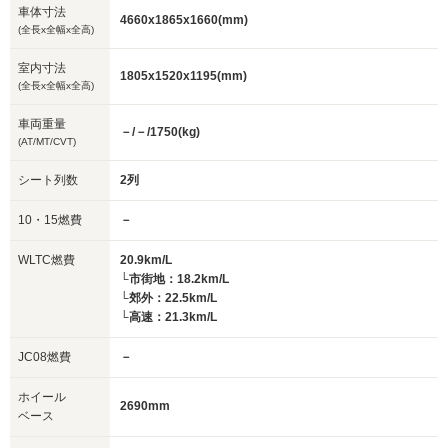
車体寸法
4660x1865x1660(mm)
(全長x全幅x全高)
室内寸法
1805x1520x1195(mm)
(全長x全幅x全高)
車両重量
－/－/1750(kg)
(AT/MT/CVT)
シート列数
2列
10・15燃費
－
WLTC燃費
20.9km/L
└市街地：18.2km/L
└郊外：22.5km/L
└高速：21.3km/L
JC08燃費
－
ホイール
2690mm
ベース