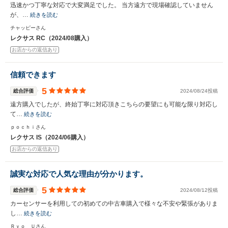
迅速かつ丁寧な対応で大変満足でした。 当方遠方で現場確認していません
が、…
続きを読む
チャッピーさん
レクサス RC（2024/08購入）
お店からの返信あり
信頼できます
5
総合評価
2024/08/24投稿
遠方購入でしたが、終始丁寧に対応頂きこちらの要望にも可能な限り対応し
て…
続きを読む
ｐｏｃｈｉさん
レクサス IS（2024/06購入）
お店からの返信あり
誠実な対応で人気な理由が分かります。
5
総合評価
2024/08/12投稿
カーセンサーを利用しての初めての中古車購入で様々な不安や緊張がありま
し…
続きを読む
Ｒｙｏ＿Ｕさん