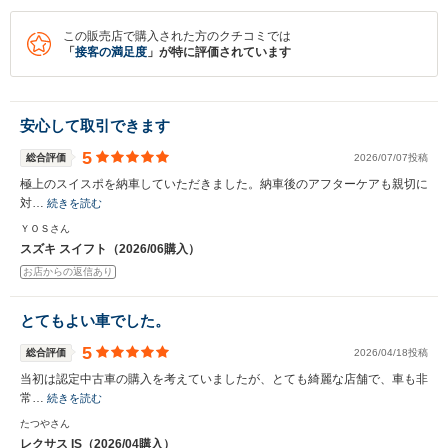
この販売店で購入された方のクチコミでは
「
接客の満足度
」が特に評価されています
安心して取引できます
5
総合評価
2026/07/07投稿
極上のスイスポを納車していただきました。納車後のアフターケアも親切に
対…
続きを読む
ＹＯＳさん
スズキ スイフト（2026/06購入）
お店からの返信あり
とてもよい車でした。
5
総合評価
2026/04/18投稿
当初は認定中古車の購入を考えていましたが、とても綺麗な店舗で、車も非
常…
続きを読む
たつやさん
レクサス IS（2026/04購入）