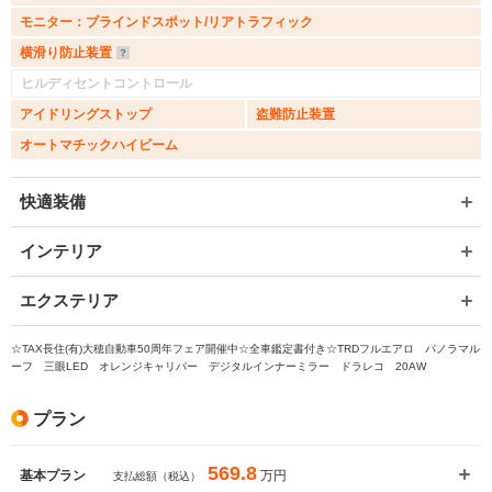
モニター：ブラインドスポット/リアトラフィック
横滑り防止装置
ヒルディセントコントロール
アイドリングストップ
盗難防止装置
オートマチックハイビーム
快適装備
インテリア
エクステリア
☆TAX長住(有)大穂自動車50周年フェア開催中☆全車鑑定書付き☆TRDフルエアロ パノラマル
ーフ 三眼LED オレンジキャリパー デジタルインナーミラー ドラレコ 20AW
プラン
569.8
万円
基本プラン
支払総額（税込）