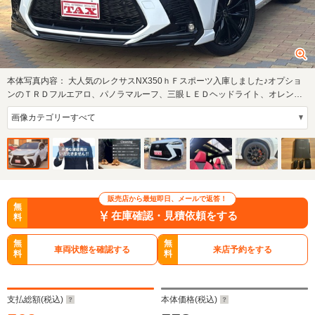
本体写真内容：
大人気のレクサスNX350ｈＦスポーツ入庫しました♪オプショ
ンのＴＲＤフルエアロ、パノラマルーフ、三眼ＬＥＤヘッドライト、オレンジ
キャリパー、…
販売店から最短即日、メールで返答！
無
在庫確認・見積依頼をする
料
無
無
車両状態を確認する
来店予約をする
料
料
支払総額(税込)
本体価格(税込)