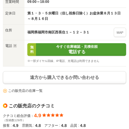
営業時間
09:00～18:00
定休日
第１・３・５水曜日（但し祝祭日除く）お盆休業８月１３日
～８月１６日
住所
福岡県福岡市南区西長住１－１２－３１
MAP
電話
今すぐ在庫確認・見積依頼
無
電話する
料
※一部ダイヤル回線、IP電話、光電話は利用できません
遠方から購入できるか問い合わせる
この販売店の在庫一覧
この販売店のクチコミ
4.9
クチコミ総合評価：
（投稿数129件）
4.9
4.8
4.8
4.8
接客 :
雰囲気 :
アフター :
品質 :