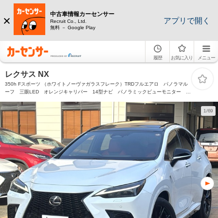
中古車情報カーセンサー
アプリで開く
Recruit Co., Ltd.
無料 － Google Play
履歴
お気に入り
メニュー
レクサス NX
350h Fスポーツ （ホワイトノーヴァガラスフレーク）TRDフルエアロ パノラマル
ーフ 三眼LED オレンジキャリパー 14型ナビ パノラミックビューモニター 前
席シートヒーター&ベンチレーション デジタルインナーミラー 前後ドラレコ
20inchAW
1/69