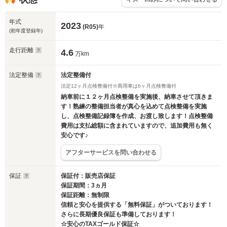
年式
2023
(R05)
年
(初年度登録年)
走行距離
4.6
万km
法定整備
法定整備付
法定12ヶ月点検整備付※商用車は6ヶ月点検整備付
納車前に１２ヶ月点検整備を実施後、納車させて頂きま
す！熟練の整備担当者が真心を込めて点検整備を実施
し、点検整備記録簿を作成、お渡し致します！点検整備
費用は支払総額に含まれていますので、追加費用も無く
安心です♪
アフターサービスを問い合わせる
保証
保証付：販売店保証
保証期間：3ヵ月
保証距離：無制限
信頼と安心を提供する「無料保証」がついております！
さらに長期優良保証も準備しております！
☆安心のTAXゴールド保証☆