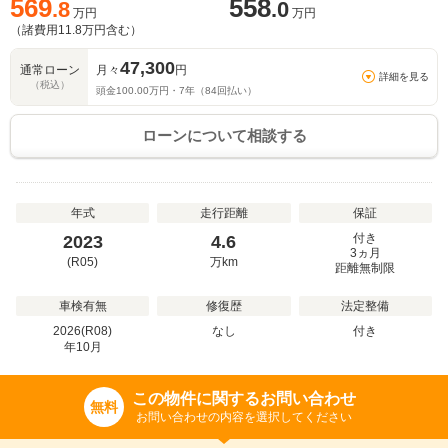
569
558
.8
.0
万円
万円
（諸費用
11.8
万円含む）
47,300
通常ローン
月々
円
詳細を見る
（税込）
頭金
100.00
万円・
7
年（
84
回払い）
ローンについて相談する
年式
走行距離
保証
付き
2023
4.6
3ヵ月
(R05)
万
km
距離無制限
車検有無
修復歴
法定整備
2026(R08)
なし
付き
年
10
月
この物件に関するお問い合わせ
無料
お問い合わせの内容を選択してください