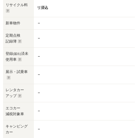
リサイクル料
リ済込
新車物件
－
定期点検
－
記録簿
登録
済未
(届出)
－
使用車
展示・試乗車
－
レンタカー
－
アップ
エコカー
－
減税対象車
キャンピング
－
カー