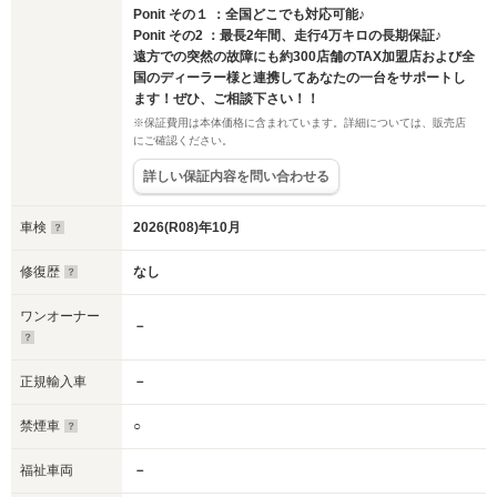
Ponit その１ ：全国どこでも対応可能♪
Ponit その2 ：最長2年間、走行4万キロの長期保証♪
遠方での突然の故障にも約300店舗のTAX加盟店および全
国のディーラー様と連携してあなたの一台をサポートし
ます！ぜひ、ご相談下さい！！
※保証費用は本体価格に含まれています。詳細については、販売店
にご確認ください。
詳しい保証内容を問い合わせる
車検
2026(R08)年10月
修復歴
なし
ワンオーナー
－
正規輸入車
－
禁煙車
○
福祉車両
－