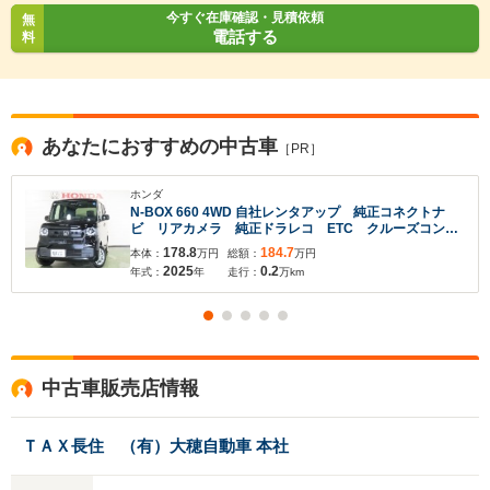
今すぐ在庫確認・見積依頼
無
電話する
料
あなたにおすすめの中古車
［PR］
ホンダ
N-BOX 660 4WD 自社レンタアップ 純正コネクトナ
ビ リアカメラ 純正ドラレコ ETC クルーズコント
ロール 両側電動スライドドア シートヒーター フル
178.8
184.7
本体：
万円
総額：
万円
セグTV
2025
0.2
年式：
年
走行：
万km
中古車販売店情報
ＴＡＸ長住 （有）大穂自動車 本社