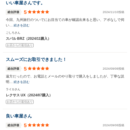
いい車屋さんです。
5
総合評価
2024/11/10投稿
今回、九州旅行のついでにお目当ての車が確認出来ると思い、アポなしで伺
い…
続きを読む
ごしろさん
スバル BRZ（2024/11購入）
お店からの返信あり
スムーズにお取引できました！
5
総合評価
2024/09/06投稿
遠方だったので、お電話とメールのやり取りで購入をしましたが、丁寧な説
明…
続きを読む
ライカさん
レクサス UX（2024/07購入）
お店からの返信あり
良い車屋さん
5
総合評価
2024/09/06投稿