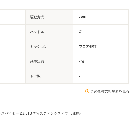
駆動方式
2WD
ハンドル
左
ミッション
フロア6MT
乗車定員
2名
ドア数
2
この車種の相場表を見る
パイダー 2.2 JTS ディスティンクティブ 兵庫県)