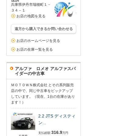
兵庫県伊丹市瑞穂町１－
３４－１
お店の地図を見る
遠方から購入できるか問い合わせる
お店のホームページを見る
お店の在庫一覧を見る
アルファ ロメオ アルファスパ
イダーの中古車
ＭＯＴＯＷＮ株式会社 とその系列販売
店の中で、同じ中古車をピックアップ
しています。（現在、1台の在庫があり
ます！）
2.2 JTS ディスティ
ン...
316.9
支払総額
万円