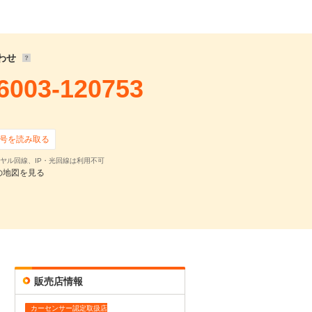
30,209
円
800
円 ×
119
回
,000
円 ×
20
回
わせ
6003-120753
号を読み取る
ヤル回線、IP・光回線は利用不可
の地図を見る
確認・見積依頼
販売店情報
カーセンサー認定取扱店