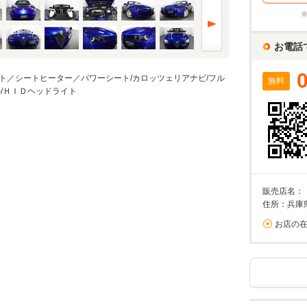
%
実店舗での金利は異なる場合がありますのでご注意ください。
お電話
ト／シートヒーター／パワーシート/カロッツェリアナビ/フル
無料
万円
/ＨＩＤヘッドライト
算額
/回
0%が上限です。
回数
回
販売店名：
住所：兵庫
お店の
ーション結果
割賦販売価格内訳
支払総額 で計算