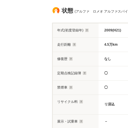
状態
(アルファ ロメオ アルファスパイダー
年式(初度登録年)
2009(H21)
走行距離
4.5万km
修復歴
なし
定期点検記録簿
◯
禁煙車
◯
リサイクル料
リ済込
展示・試乗車
－