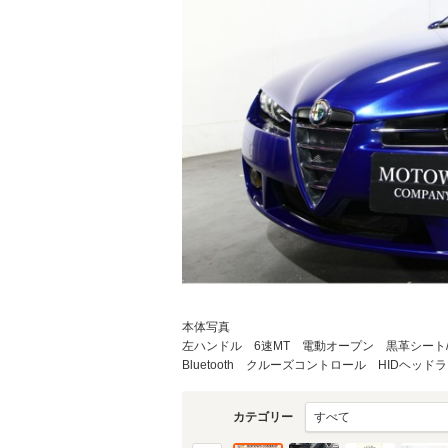
物件価格
頭金
通常ローン・支払総
1
.9
月々の
支払額
万円
支払回数
本体写真
支払回数
左ハンドル 6速MT 電動オープン 黒革シート
Bluetooth クルーズコントロール HIDヘッドラ
カテゴリー