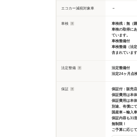
エコカー減税対象車
－
車検
車検残：無（
車検の取得に
ています。
車検整備付
車検整備（法定
含まれていま
法定整備
法定整備付
法定24ヶ月点
保証
保証付：販売店
保証費用は本
保証費用は本
別途、有償にて
国産車～輸入
保証内容も31
無制限！
ご予算に応じ