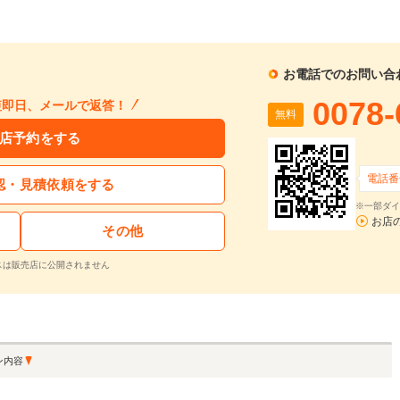
1回目
割賦販売価格：
326.7
万円
2回目以降
18,
利息分：
68.8
万円
ボーナス月
50
支払回数：
120
回
お電話でのお問い合
入力された条件で算出した概算金額となります。お支払い金額の目安としてご利用ください。
0078-
短即日、メールで返答！
無料
ーン金利は参考値です。実店舗での金利は異なる場合があります。
店予約をする
するお問い合わせ
電話番
認・見積依頼をする
※一部ダイ
アルファスパイダー 2.2 JTS ディスティンクティブ 左ハンドル 6速MT 電動オープン 黒革シート/シートヒーター/パワーシート カロッツェリアナビ/フルセグ/Bluetooth クルーズコントロール HIDヘッドライト/フォグランプ/17インチAW
お店
その他
支払総額
車両本体価格
年式
走行距離
2009
4.5
無
257.9
237.4
在庫
万円
万円
(H21)
万km
料
スは販売店に公開されません
再シミュレーションする
ン内容