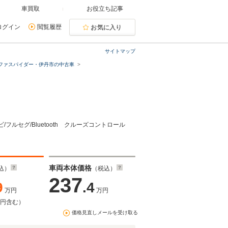
車買取
お役立ち記事
ログイン
閲覧履歴
お気に入り
サイトマップ
ファスパイダー・伊丹市の中古車
フルセグ/Bluetooth クルーズコントロール
車両本体価格
込）
（税込）
237
9
.4
万円
万円
万円含む）
価格見直しメールを受け取る