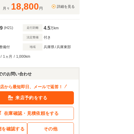
18,800
詳細を見る
月々
円
9
4.5
(H21)
走行距離
万km
付き
法定整備
整備付
兵庫県
/
兵庫東部
地域
257
.9
万円
/
1ヵ月
/
1,000km
ン結果を見る
でのお問い合わせ
店から最短即日、メールで返答！
来店予約をする
在庫確認・見積依頼をする
態を確認する
その他