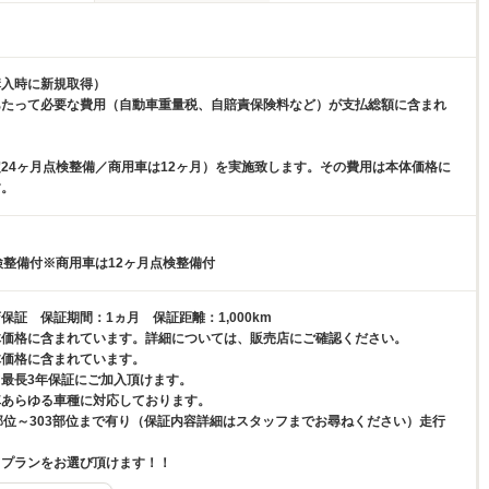
購入時に新規取得）
あたって必要な費用（自動車重量税、自賠責保険料など）が支払総額に含まれ
24ヶ月点検整備／商用車は12ヶ月）を実施致します。その費用は本体価格に
す。
検整備付※商用車は12ヶ月点検整備付
保証 保証期間：1ヵ月 保証距離：1,000km
体価格に含まれています。詳細については、販売店にご確認ください。
体価格に含まれています。
最長3年保証にご加入頂けます。
車あらゆる車種に対応しております。
部位～303部位まで有り（保証内容詳細はスタッフまでお尋ねください）走行
てプランをお選び頂けます！！