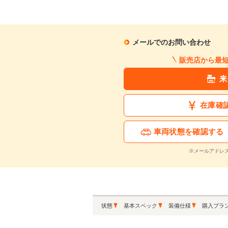
月々の支払額
1
.9
万円
メールでのお問い合わせ
※シミュレーション結果は
販売店から最
※シミュレーションしたロ
来
この中古車に関
在庫確
車両状態を確認する
※メールアドレ
状態
基本スペック
装備仕様
購入プラ