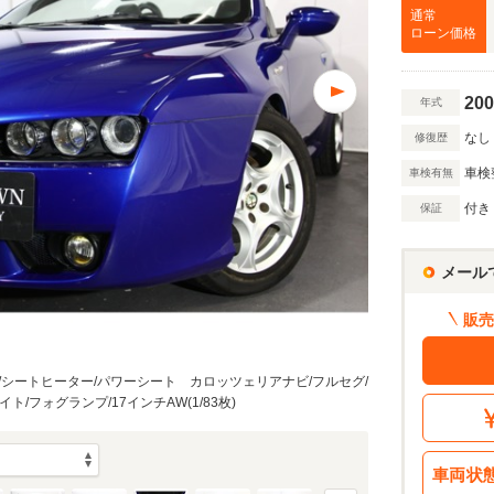
万円
通常
ローン価格
200
年式
万円
なし
修復歴
車検
車検有無
額 で計算
借入額
付き
保証
割賦販売価格：
326.7
万円
シミュレーショ
利息分：
68.8
万円
メール
・金利・ボーナス払い
販売
回
/シートヒーター/パワーシート カロッツェリアナビ/フルセグ/
イト/フォグランプ/17インチAW(1/83枚)
10
返済期間
年
車両状