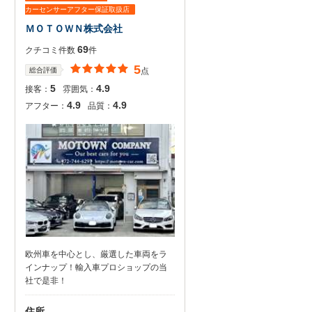
カーセンサーアフター保証取扱店
ＭＯＴＯＷＮ株式会社
69
クチコミ件数
件
5
総合評価
点
5
4.9
接客：
雰囲気：
4.9
4.9
アフター：
品質：
欧州車を中心とし、厳選した車両をラ
インナップ！輸入車プロショップの当
社で是非！
住所