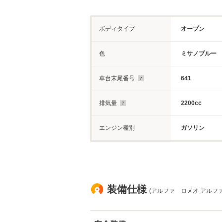
ボディタイプ
オープン
色
ミサノブルー
車台末尾番号
641
排気量
2200cc
エンジン種別
ガソリン
装備仕様
(アルファ ロメオ アルファス