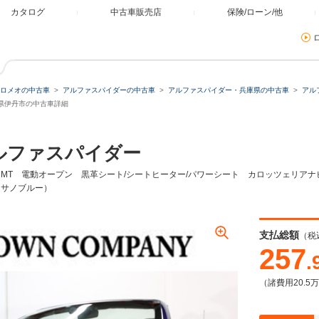
カタログ
中古車販売店
保険/ローン/他
ロメオの中古車
アルファスパイダーの中古車
アルファスパイダー・兵庫県の中古車
アル
ミュレーター
庫県伊丹市の中古車詳細
ルファスパイダー
類
6速MT 電動オープン 黒革シート/シートヒーター/パワーシート カロッツェリアナビ/
（ミサノブルー）
残価・据置ローン
支払総額
（税
257
.
（諸費用20.5
本体価格
自由に設定