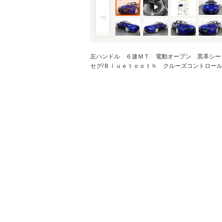
金利
※金利は参考値です。
左ハンドル ６速ＭＴ 電動オープン 黒革シー
セグ/Ｂｌｕｅｔｏｏｔｈ クルーズコントロール
ボーナス月加
※ボーナスは支払額の5
ボーナス支払
シミュレ
通常ローン・