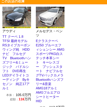
このお店の在庫
アウディ
メルセデス・ベン
ツ
TT クーペ 1.8
TFSI 最終モデル
Eクラスクーペ
RSタイプカーボン
E250 ブルーエフ
ウィング純 HDD
ィシェンシー AMG
ナビ フルセグ
スポーツPKG白ス
TV Bluetoothハン
テッチ本革シー
ズフリー&ミュー
ト キーレスゴ
ジック パドルシ
ー プッシュスタ
フト DVD再生
ート ナビフルセ
LEDデイライトコ
グTVバックカメラ
ーディング Byキ
Bluetoothハンズフ
セノン 純正17ア
リー&音楽
ルミ
AMG18アルミ
AMGフルエアロ
105.0
万円
本体：
シートヒーター
116
万円
総額：
HID