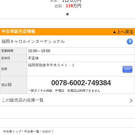
112.0
万円
本体：
119
万円
総額：
中古車販売店情報
▲上へ戻る
福岡キャロルインターナショナル
10:00～19:00
営業時間
不定休
定休日
福岡県朝倉市牛木５４１－１
住所
0078-6002-749384
電話
一部ダイヤル回線、IP電話、光電話は利用できません
この販売店の在庫一覧
中古車トップ
中古車一覧
掲載終了