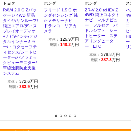
トヨタ
ホンダ
ホンダ
ス
RAV4 2.0 G Zパッ
フリード 1.5 G ホ
ZR-V 2.0 e:HEV Z
ハ
4WD 純正コネクト
ケージ 4WD 新品
ンダセンシング 純
4
ナビ マルチビュ
タイヤ/サンルーフ/
正メモリーナビ
カ
ー フルセグ パ
純正エアロ/ディス
ドラレコ リアカ
コ
ドルシフト シー
プレイオーディオ
メラ
ヒ
トヒーター ステ
+ナビ9インチ/デジ
H
125.9
万円
本体：
アリングヒータ
タルインナーミラ
ー
140.2
万円
総額：
ー ETC
ー/トヨタセーフテ
リ
ィセンス/シートヒ
378.8
万円
本体：
ーター/パノラミッ
387.3
万円
総額：
クビューモニター/
車線逸脱防止支援
システム
372.6
万円
本体：
383.9
万円
総額：