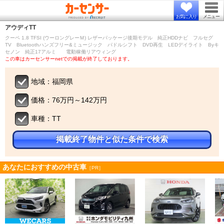
お気に入り
メニュー
アウディ
TT
クーペ 1.8 TFSI (ウーロングレーＭ) レザーパッケージ後期モデル 純正HDDナビ フルセグ
TV Bluetoothハンズフリー&ミュージック パドルシフト DVD再生 LEDデイライト Byキ
セノン 純正17アルミ 電動稼働リアウィング
この車はカーセンサーnetでの掲載が終了しております。
地域：福岡県
価格：76万円～142万円
車種：TT
掲載終了物件と似た条件で検索
あなたにおすすめの中古車
［PR］