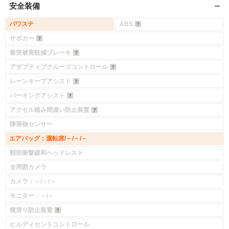
安全装備
パワステ
ABS
サポカー
衝突被害軽減ブレーキ
アダプティブクルーズコントロール
レーンキープアシスト
パーキングアシスト
アクセル踏み間違い防止装置
障害物センサー
エアバッグ：運転席/－/－/－
頸部衝撃緩和ヘッドレスト
全周囲カメラ
カメラ：－/－/－
モニター：－/－
横滑り防止装置
ヒルディセントコントロール