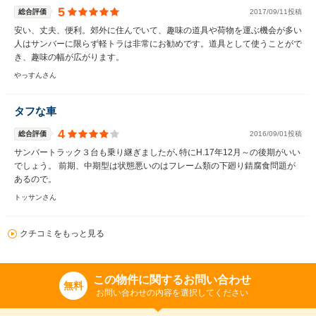
5
総合評価
2017/09/11投稿
安い、丈夫、便利。郊外に住んでいて、趣味の道具や荷物を運ぶ機会が多い
人はサンバーに限らず軽トラは非常にお勧めです。道具として使うことがで
き、趣味の幅が広がります。
やっすんさん
タフな車
4
総合評価
2016/09/01投稿
サンバートラック３台も乗り継ぎましたが､特にH.17年12月～の後期がいい
でしょう。 前期、中期型は状態悪いのはフレーム類の下廻り錆腐食問題が
あるので。
トッサンさん
クチコミをもっと見る
この物件に関するお問い合わせ
無料
お問い合わせの内容を選択してください