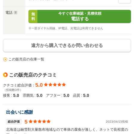
電話
今すぐ在庫確認・見積依頼
無
電話する
料
※一部ダイヤル回線、IP電話、光電話は利用できません
遠方から購入できるか問い合わせる
この販売店の在庫一覧
この販売店のクチコミ
5.0
クチコミ総合評価：
（投稿数3件）
5.0
5.0
5.0
5.0
接客 :
雰囲気 :
アフター :
品質 :
出会いに感謝
5
総合評価
2023/04/15投稿
北海道は融雪剤大量散布地域なので車体の腐食が激しく、ネットで良程度の