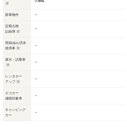
リ済込
新車物件
－
定期点検
－
記録簿
登録
済未
(届出)
－
使用車
展示・試乗車
－
レンタカー
－
アップ
エコカー
－
減税対象車
キャンピング
－
カー