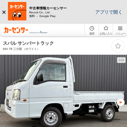
中古車情報カーセンサー
アプリで開く
Recruit Co., Ltd.
無料 － Google Play
履歴
お気に入り
メニュー
スバル サンバートラック
660 TB 三方開 （ホワイト）
1/12