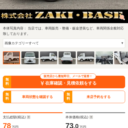
本体写真内容：
当店では、車両販売・整備・鈑金塗装など、車両関係全般対応
致しております。
販売店から最短即日、メールで返答！
無
在庫確認・見積依頼をする
料
無
無
車両状態を確認する
来店予約をする
料
料
支払総額(税込)
本体価格(税込)
78
73
.0
万円
万円