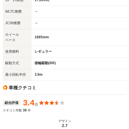
10・15燃費
17.2km/L
WLTC燃費
－
JC08燃費
－
ホイール
1885mm
ベース
使用燃料
レギュラー
駆動方式
後輪駆動(RR)
最小回転半径
3.9m
車種クチコミ
3.4
総合評価
点
36
クチコミ件数
件
デザイン
2.7