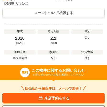
（諸費用
5
万円含む）
ローンについて相談する
年式
走行距離
保証
なし
2010
2.2
(H22)
万
km
車検有無
修復歴
法定整備
車検整備付
なし
付き
この物件に関するお問い合わせ
無料
お問い合わせの内容を選択してください
販売店から最短即日、メールで返答！
来店予約をする