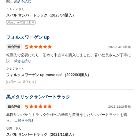
四…
続きを読む
ＫＡＺＺさん
スバル サンバートラック（2023/04購入）
お店からの返信あり
フォルスワーゲン up
5
総合評価
2022/04/10投稿
転勤先で必要になり、初めて中古車を購入しました。若い社長さんが丁寧に
説…
続きを読む
９１７９さん
フォルクスワーゲン up!move up! （2022/03購入）
お店からの返信あり
黒メタリックサンバートラック
5
総合評価
2021/12/26投稿
赤帽サンバからトラック仕様への華麗な変身をしたサンバートラックを購
入。…
続きを読む
萩野．さん
スバル サンバートラック（2021/11購入）