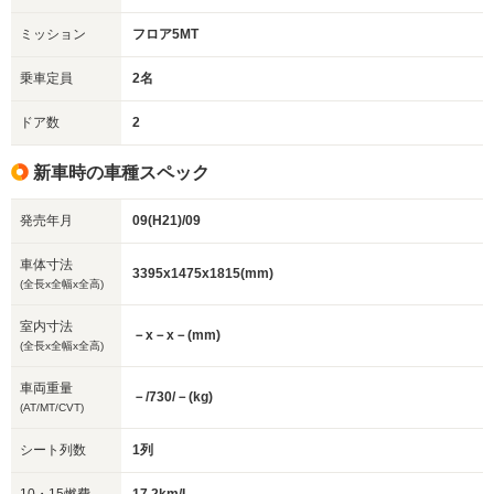
ミッション
フロア5MT
乗車定員
2名
ドア数
2
新車時の車種スペック
発売年月
09(H21)/09
車体寸法
3395x1475x1815(mm)
(全長x全幅x全高)
室内寸法
－x－x－(mm)
(全長x全幅x全高)
車両重量
－/730/－(kg)
(AT/MT/CVT)
シート列数
1列