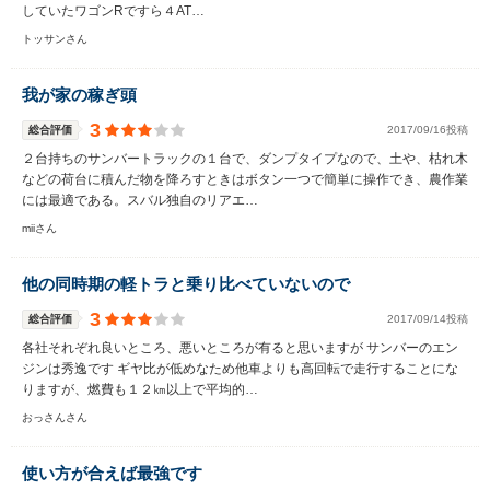
していたワゴンRですら４AT…
トッサンさん
我が家の稼ぎ頭
3
総合評価
2017/09/16投稿
２台持ちのサンバートラックの１台で、ダンプタイプなので、土や、枯れ木
などの荷台に積んだ物を降ろすときはボタン一つで簡単に操作でき、農作業
には最適である。スバル独自のリアエ…
miiさん
他の同時期の軽トラと乗り比べていないので
3
総合評価
2017/09/14投稿
各社それぞれ良いところ、悪いところが有ると思いますが サンバーのエン
ジンは秀逸です ギヤ比が低めなため他車よりも高回転で走行することにな
りますが、燃費も１２㎞以上で平均的…
おっさんさん
使い方が合えば最強です