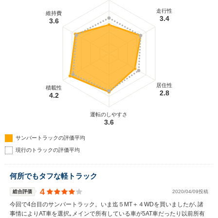
走行性
維持費
3.4
3.6
居住性
積載性
2.8
4.2
運転のしやすさ
3.6
サンバートラックの評価平均
現行のトラックの評価平均
何所でもタフな軽トラック
4
総合評価
2020/04/09投稿
今回で4台目のサンバートラック。いま迄５MT＋４WDを買いましたが､諸
事情によりAT車を選択｡メインで所有している車が5AT車だったり以前所有