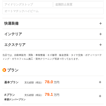
アイドリングストップ
盗難防止装置
オートマチックハイビーム
快適装備
インテリア
エクステリア
当店では、自動車販売・買取・車検整備・キズ修理・板金塗装・タイヤ交換・ボディーコーテ
ィング・ガラスフィルム施工・室内クリーニング等諸々行っております。
プラン
78.0
万円
基本プラン
支払総額（税込）
79.1
万円
Aプラン
支払総額（税込）
希望ナンバープラン