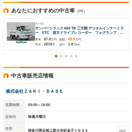
あなたにおすすめの中古車
［PR］
スバル
サンバートラック 660 TB 三方開 デジタルインナーミラ
ー ETC 前方ドライブレコーダー フォグランプ 横
滑り防止装置 アルミホイール 純正LEDヘッドライ
87.0
89.9
本体：
万円
総額：
万円
ト 禁煙車 リモコンキー パワーステアリング 布系
2016
1.4
年式：
年
走行：
万km
シート ABS AC
中古車販売店情報
入力途中の情報を保存しますか？
※次回問い合わせをする際に自動入力されます
株式会社ＺＡＫＩ・ＢＡＳＥ
※保存された情報は
90
日で破棄されます
営業時間
09:00～18:00
いいえ
はい
定休日
毎週月曜日
住所
神奈川県足柄上郡大井町金子１６２４
MAP