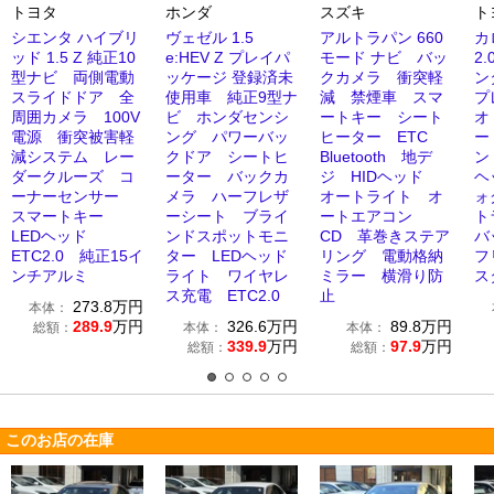
トヨタ
ホンダ
スズキ
ト
シエンタ ハイブリ
ヴェゼル 1.5
アルトラパン 660
カ
ッド 1.5 Z 純正10
e:HEV Z プレイパ
モード ナビ バッ
2
型ナビ 両側電動
ッケージ 登録済未
クカメラ 衝突軽
ン
スライドドア 全
使用車 純正9型ナ
減 禁煙車 スマ
プ
周囲カメラ 100V
ビ ホンダセンシ
ートキー シート
オ
電源 衝突被害軽
ング パワーバッ
ヒーター ETC
ー
減システム レー
クドア シートヒ
Bluetooth 地デ
ン
ダークルーズ コ
ーター バックカ
ジ HIDヘッド
ヘ
ーナーセンサー
メラ ハーフレザ
オートライト オ
ォ
スマートキー
ーシート ブライ
ートエアコン
ト
LEDヘッド
ンドスポットモニ
CD 革巻きステア
バ
ETC2.0 純正15イ
ター LEDヘッド
リング 電動格納
フ
ンチアルミ
ライト ワイヤレ
ミラー 横滑り防
ス
ス充電 ETC2.0
止
273.8
万円
本体：
289.9
万円
326.6
万円
89.8
万円
総額：
本体：
本体：
339.9
万円
97.9
万円
総額：
総額：
このお店の在庫