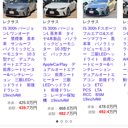
レクサス
レクサス
レクサス
レ
IS 300h バージョ
IS 300h バージョ
IS 300h Fスポーツ
I
ンL ワンオーナ
ンL 茶本革 タイ
フルエアロ&スポ
ン
ー 禁煙車 茶本
ヤ4本新品 パノラ
ーツマフラー 黒
ィ
革 サンルーフ
ミックビューモニ
本革 パノラミッ
ラ
パノラミックビュ
ター 10.3型ナ
クビューモニタ
ラ
ーモニター 10.3
ビ バックカメ
ー 三眼LEDヘッ
ト
型ナビ デュアル
ラ
ドライト 前席シ
A
オートエアコン
AppleCarPlay デ
ートヒーター&ベ
ト
前席シートヒータ
ュアルオートエア
ンチレーション
ー
ー&ベンチレーシ
コン 前席シート
デュアルオートエ
ー
ョン 三眼LEDヘ
ヒーター 三眼
アコン 前後ドラ
動
ッドライト 前後
LEDヘッドライ
レコ ETC
ド
ドラレコ
ト 前後ドラレ
PCS LTA
RCC BSM
19inchAW
コ レーダー探知
19inchAW
機 19inchAW
425.0
万円
本体：
478.0
万円
本体：
439.7
万円
総額：
468.0
万円
本体：
492.4
万円
総額：
482.7
万円
総額：