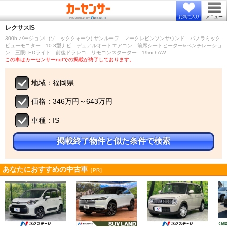
お気に入り
メニュー
レクサス
IS
300h バージョンL (ソニッククォーツ) サンルーフ マークレビンソンサウンド パノラミック
ビューモニター 10.3型ナビ デュアルオートエアコン 前席シートヒーター&ベンチレーショ
ン 三眼LEDライト 前後ドラレコ リモコンスターター 19inchAW
この車はカーセンサーnetでの掲載が終了しております。
地域：福岡県
価格：346万円～643万円
車種：IS
掲載終了物件と似た条件で検索
あなたにおすすめの中古車
［PR］