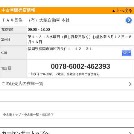
中古車販売店情報
▲上へ戻る
ＴＡＸ長住 （有）大穂自動車 本社
09:00～18:00
営業時間
第１・３・５水曜日（但し祝祭日除く）お盆休業８月１３日～８
定休日
月１６日
福岡県福岡市南区西長住１－１２－３１
住所
0078-6002-462393
電話
一部ダイヤル回線、IP電話、光電話は利用できません
この販売店の在庫一覧
中古車トップ
中古車一覧
掲載終了
カーセンサートップへ