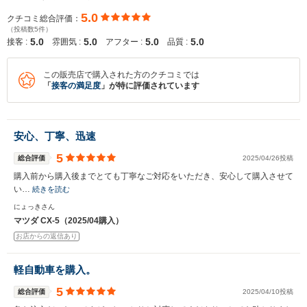
5.0
クチコミ総合評価：
（投稿数5件）
5.0
5.0
5.0
5.0
接客 :
雰囲気 :
アフター :
品質 :
この販売店で購入された方のクチコミでは
「
接客の満足度
」が特に評価されています
安心、丁寧、迅速
5
総合評価
2025/04/26投稿
購入前から購入後までとても丁寧なご対応をいただき、安心して購入させて
い…
続きを読む
にょっきさん
マツダ CX-5（2025/04購入）
お店からの返信あり
軽自動車を購入。
5
総合評価
2025/04/10投稿