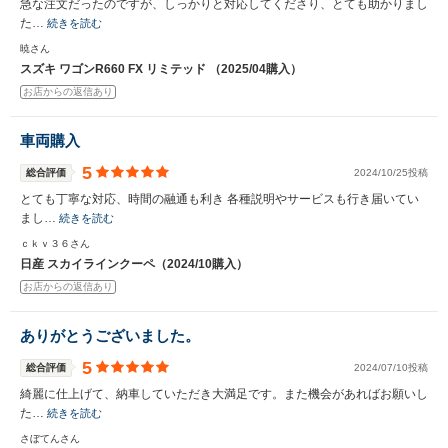
急な注文だったのですが、しっかりと対応してくださり、とても助かりまし
た…
続きを読む
暁さん
スズキ ワゴンR660 FX リミテッド （2025/04購入）
お店からの返信あり
車両購入
5
総合評価
2024/10/25投稿
とても丁寧な対応、時間の融通も利き 各種説明やサービスも行き届いてい
まし…
続きを読む
ｃｋｖ３６さん
日産 スカイラインクーペ（2024/10購入）
お店からの返信あり
ありがとうございました。
5
総合評価
2024/07/10投稿
綺麗に仕上げて、納車していただき大満足です。また機会があればお願いし
た…
続きを読む
さぼてんさん