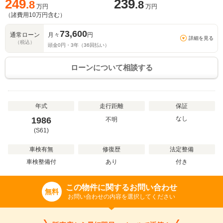
249
239
.8
.8
万円
万円
（諸費用
10
万円含む）
73,600
通常ローン
月々
円
詳細を見る
（税込）
頭金
0
円・
3
年（
36
回払い）
ローンについて相談する
年式
走行距離
保証
なし
1986
不明
(S61)
車検有無
修復歴
法定整備
車検整備付
あり
付き
この物件に関するお問い合わせ
無料
お問い合わせの内容を選択してください