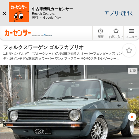
中古車情報カーセンサー
アプリで開く
Recruit Co., Ltd.
無料 － Google Play
履歴
お気に入り
メニュー
フォルクスワーゲン ゴルフカブリオ
1.8 左ハンドル AT （ブルーグレー）YANASE正規輸入 オーバーフェンダー バラマン
ディ16インチ KW車高調 タワーバー ワンオフマフラー MOMOステ 外レザーシート
グレー幌
1/45