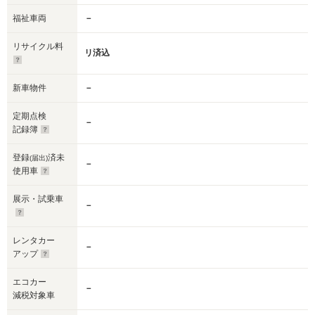
福祉車両
－
リサイクル料
リ済込
新車物件
－
定期点検
－
記録簿
登録
済未
(届出)
－
使用車
展示・試乗車
－
レンタカー
－
アップ
エコカー
－
減税対象車