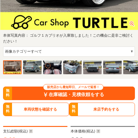
本体写真内容：
ゴルフ１カブリオが入庫致しました！この機会に是非ご検討く
ださい！
販売店から最短即日、メールで返答！
無
在庫確認・見積依頼をする
料
無
無
車両状態を確認する
来店予約をする
料
料
支払総額(税込)
本体価格(税込)