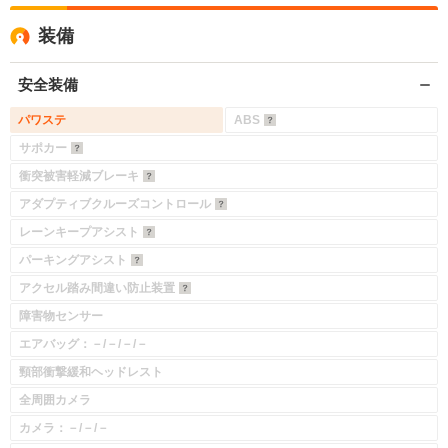
装備
安全装備
パワステ
ABS
サポカー
衝突被害軽減ブレーキ
アダプティブクルーズコントロール
レーンキープアシスト
パーキングアシスト
アクセル踏み間違い防止装置
障害物センサー
エアバッグ：－/－/－/－
頸部衝撃緩和ヘッドレスト
全周囲カメラ
カメラ：－/－/－