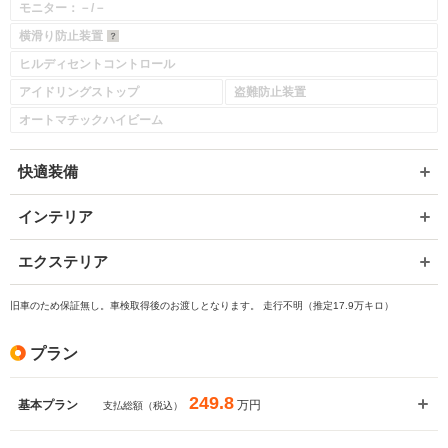
モニター：－/－
横滑り防止装置
ヒルディセントコントロール
アイドリングストップ
盗難防止装置
オートマチックハイビーム
快適装備
インテリア
エクステリア
旧車のため保証無し。車検取得後のお渡しとなります。 走行不明（推定17.9万キロ）
プラン
249.8
万円
基本プラン
支払総額（税込）