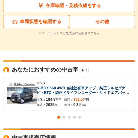
在庫確認・見積依頼をする
車両状態を確認する
その他
※メールアドレスは販売店に公開されません
あなたにおすすめの中古車
［PR］
ホンダ
N-BOX 660 4WD 当社社有車アップ・純正フルセグナ
ビ・ETC・純正ドライブレコーダー・サイドエアバッ
ク・前席シートヒーター・片側電動スライドドア・LED
184.8
191.5
本体：
万円
総額：
万円
ヘッドライト
2025
0.3
年式：
年
走行：
万km
中古車販売店情報