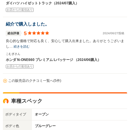
ダイハツ ハイゼットトラック（2024/07購入）
お店からの返信あり
紹介で購入しました。
5
総合評価
2024/06/27投稿
良心的な価格で対応も良く、安心して購入出来ました。ありがとうございま
し…
続きを読む
こむぎさん
ホンダ N-ONE660 プレミアム Lパッケージ （2024/06購入）
お店からの返信あり
この販売店のクチコミ一覧へ(5件)
車種スペック
ボディタイプ
オープン
ボディ色
ブルーグレー