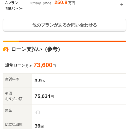
250.8
万円
Aプラン
支払総額（税込）
希望ナンバー
他のプランがあるか問い合わせる
ローン支払い（参考）
73,600
通常ローン
月々
円
入力途中の情報を保存しますか？
実質年率
3.9
%
※次回問い合わせをする際に自動入力されます
初回
※保存された情報は
90
日で破棄されます
75,034
円
お支払い額
いいえ
はい
頭金
-
円
総支払回数
36
回