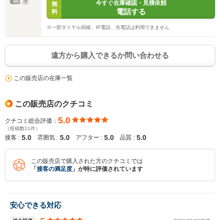
電話
今すぐ在庫確認・見積依頼
無
電話する
料
※一部ダイヤル回線、IP電話、光電話は利用できません
入力途中の情報を保存しますか？
※次回問い合わせをする際に自動入力されます
遠方から購入できるか問い合わせる
※保存された情報は
90
日で破棄されます
この販売店の在庫一覧
いいえ
はい
この販売店のクチコミ
5.0
クチコミ総合評価：
（投稿数11件）
5.0
5.0
5.0
5.0
接客 :
雰囲気 :
アフター :
品質 :
この販売店で購入された方のクチコミでは
「
接客の満足度
」が特に評価されています
安心できる対応