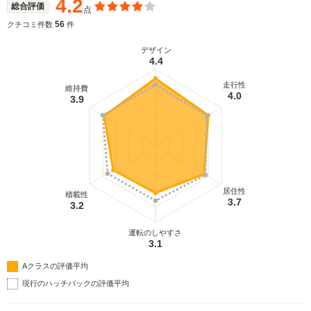
4.2
総合評価
点
56
クチコミ件数
件
デザイン
4.4
走行性
維持費
4.0
3.9
居住性
積載性
3.7
3.2
運転のしやすさ
3.1
Aクラスの評価平均
現行のハッチバックの評価平均