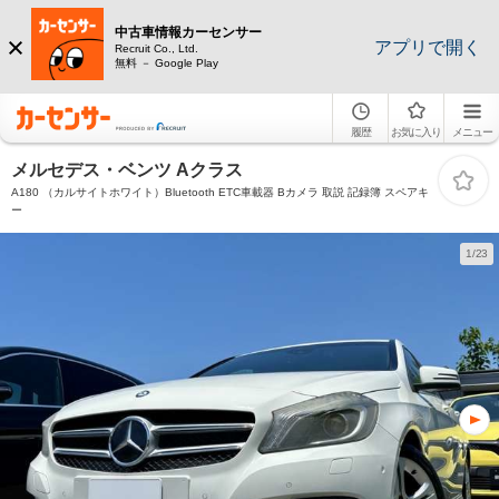
中古車情報カーセンサー
アプリで開く
Recruit Co., Ltd.
無料 － Google Play
履歴
お気に入り
メニュー
メルセデス・ベンツ Aクラス
A180 （カルサイトホワイト）Bluetooth ETC車載器 Bカメラ 取説 記録簿 スペアキ
ー
1/23