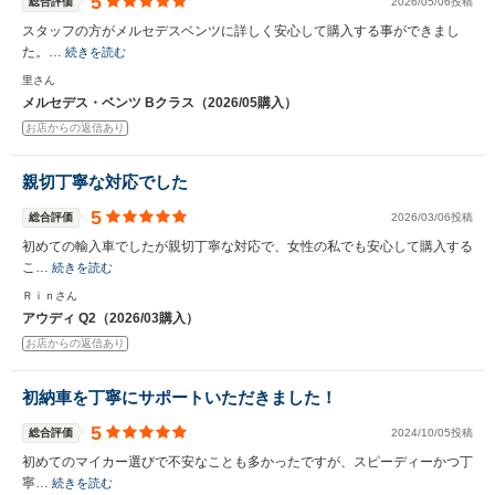
5
総合評価
2026/05/06投稿
スタッフの方がメルセデスベンツに詳しく安心して購入する事ができまし
た。…
続きを読む
里さん
メルセデス・ベンツ Bクラス（2026/05購入）
お店からの返信あり
親切丁寧な対応でした
5
総合評価
2026/03/06投稿
初めての輸入車でしたが親切丁寧な対応で、女性の私でも安心して購入する
こ…
続きを読む
Ｒｉｎさん
アウディ Q2（2026/03購入）
お店からの返信あり
初納車を丁寧にサポートいただきました！
5
総合評価
2024/10/05投稿
初めてのマイカー選びで不安なことも多かったですが、スピーディーかつ丁
寧…
続きを読む