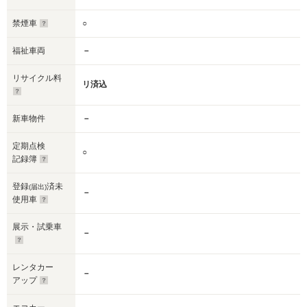
禁煙車
○
福祉車両
－
リサイクル料
リ済込
新車物件
－
定期点検
○
記録簿
登録
済未
(届出)
－
使用車
展示・試乗車
－
レンタカー
－
アップ