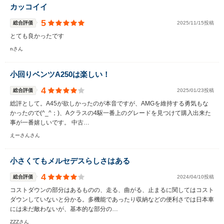
カッコイイ
5
総合評価
2025/11/15投稿
とても良かったです
nさん
小回りベンツA250は楽しい！
4
総合評価
2025/01/23投稿
総評として。A45が欲しかったのが本音ですが、AMGを維持する勇気もな
かったので(^_^；)、Aクラスの4駆一番上のグレードを見つけて購入出来た
事が一番嬉しいです。 中古…
えーさんさん
小さくてもメルセデスらしさはある
4
総合評価
2024/04/10投稿
コストダウンの部分はあるものの、走る、曲がる、止まるに関してはコスト
ダウンしていないと分かる。多機能であったり収納などの便利さでは日本車
には未だ敵わないが、基本的な部分の…
ZZZさん