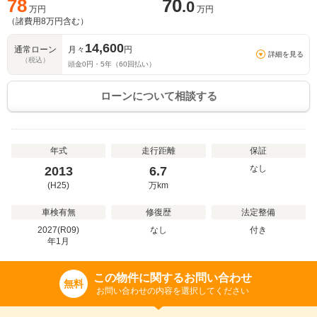
78
70
.0
万円
万円
（諸費用
8
万円含む）
14,600
通常ローン
月々
円
詳細を見る
（税込）
頭金
0
円・
5
年（
60
回払い）
ローンについて相談する
年式
走行距離
保証
なし
2013
6.7
(H25)
万
km
車検有無
修復歴
法定整備
2027(R09)
なし
付き
年
1
月
この物件に関するお問い合わせ
無料
お問い合わせの内容を選択してください