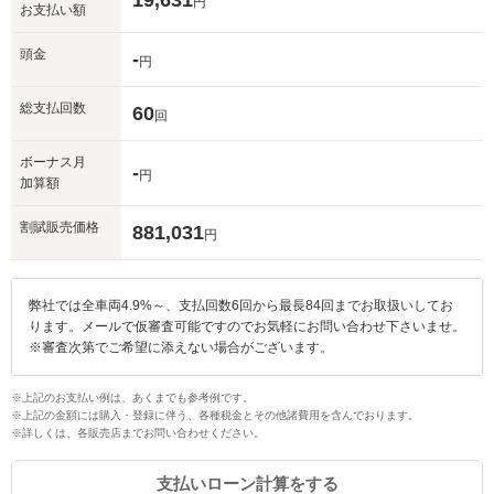
19,631
円
お支払い額
頭金
-
円
総支払回数
60
回
ボーナス月
-
円
加算額
割賦販売価格
881,031
円
弊社では全車両4.9%～、支払回数6回から最長84回までお取扱いしてお
ります。メールで仮審査可能ですのでお気軽にお問い合わせ下さいませ。
※審査次第でご希望に添えない場合がございます。
※上記のお支払い例は、あくまでも参考例です。
※上記の金額には購入・登録に伴う、各種税金とその他諸費用を含んでおります。
※詳しくは、各販売店までお問い合わせください。
支払いローン計算をする