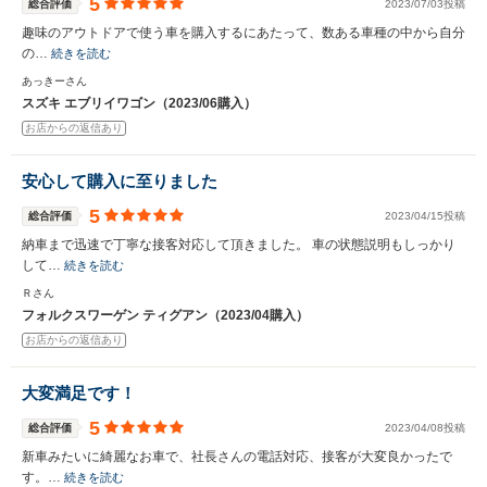
5
総合評価
2023/07/03投稿
趣味のアウトドアで使う車を購入するにあたって、数ある車種の中から自分
の…
続きを読む
あっきーさん
スズキ エブリイワゴン（2023/06購入）
お店からの返信あり
安心して購入に至りました
5
総合評価
2023/04/15投稿
納車まで迅速で丁寧な接客対応して頂きました。 車の状態説明もしっかり
して…
続きを読む
Ｒさん
フォルクスワーゲン ティグアン（2023/04購入）
お店からの返信あり
大変満足です！
5
総合評価
2023/04/08投稿
新車みたいに綺麗なお車で、社長さんの電話対応、接客が大変良かったで
す。…
続きを読む