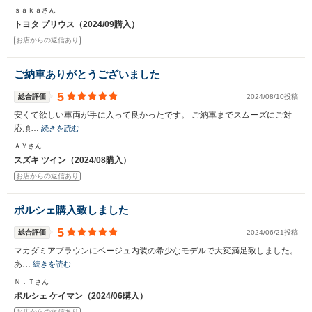
ｓａｋａさん
トヨタ プリウス（2024/09購入）
お店からの返信あり
ご納車ありがとうございました
5
総合評価
2024/08/10投稿
安くて欲しい車両が手に入って良かったです。 ご納車までスムーズにご対
応頂…
続きを読む
ＡＹさん
スズキ ツイン（2024/08購入）
お店からの返信あり
ポルシェ購入致しました
5
総合評価
2024/06/21投稿
マカダミアブラウンにベージュ内装の希少なモデルで大変満足致しました。
あ…
続きを読む
Ｎ．Ｔさん
ポルシェ ケイマン（2024/06購入）
お店からの返信あり