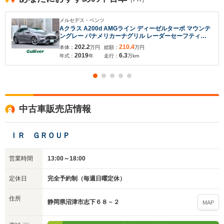
メルセデス・ベンツ
Aクラス A200d AMGライン ディーゼルターボ マウンテ
ングレー パナメリカーナグリル レーダーセーフティ
PKG ブラインドスポットアシスト 社外ドラレコ前 シー
202.2
210.4
本体：
万円
総額：
万円
トヒーター ワイヤレス充電 ETC 純正18インチAW 前後
2019
6.3
年式：
年
走行：
万km
パーキングセンサー
中古車販売店情報
ＩＲ ＧＲＯＵＰ
営業時間
13:00～18:00
定休日
完全予約制（毎週日曜定休）
住所
静岡県沼津市志下６８－２
MAP