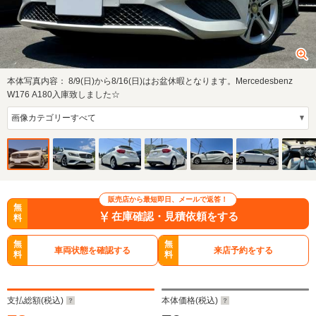
本体写真内容：
8/9(日)から8/16(日)はお盆休暇となります。Mercedesbenz
W176 A180入庫致しました☆
販売店から最短即日、メールで返答！
無
在庫確認・見積依頼をする
料
無
無
車両状態を確認する
来店予約をする
料
料
支払総額(税込)
本体価格(税込)