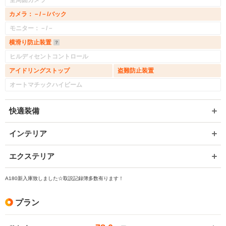
全周囲カメラ
カメラ：－/－/バック
モニター：－/－
横滑り防止装置
ヒルディセントコントロール
アイドリングストップ
盗難防止装置
オートマチックハイビーム
快適装備
インテリア
エクステリア
A180新入庫致しました☆取説記録簿多数有ります！
プラン