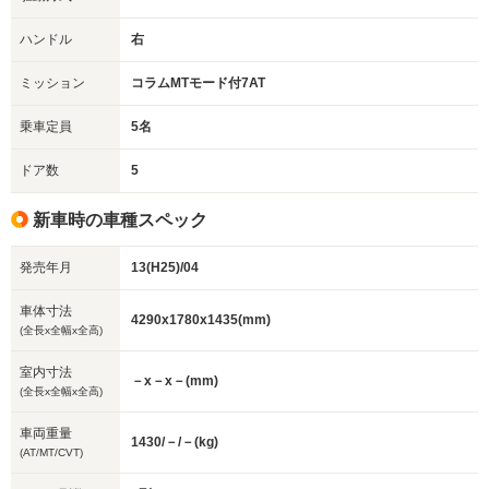
ハンドル
右
ミッション
コラムMTモード付7AT
乗車定員
5名
ドア数
5
新車時の車種スペック
発売年月
13(H25)/04
車体寸法
4290x1780x1435(mm)
(全長x全幅x全高)
室内寸法
－x－x－(mm)
(全長x全幅x全高)
車両重量
1430/－/－(kg)
(AT/MT/CVT)