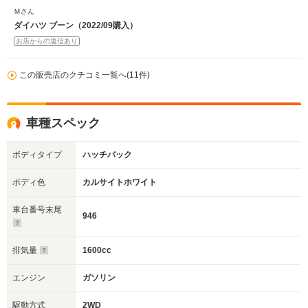
Ｍさん
ダイハツ ブーン（2022/09購入）
お店からの返信あり
この販売店のクチコミ一覧へ(11件)
車種スペック
ボディタイプ
ハッチバック
ボディ色
カルサイトホワイト
車台番号末尾
946
排気量
1600cc
エンジン
ガソリン
駆動方式
2WD