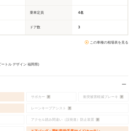
乗車定員
4名
ドア数
3
この車種の相場表を見る
ートル デザイン 福岡県)
サポカー
衝突被害軽減ブレーキ
レーンキープアシスト
アクセル踏み間違い（誤発進）防止装置