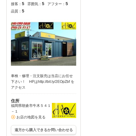
5
5
5
接客：
雰囲気：
アフター：
5
品質：
車検・修理・注文販売は当店にお任せ
下さい！ HPはhttp://bit.ly/2EOpZbf を
アクセス
住所
福岡県朝倉市牛木５４１
－１
お店の地図を見る
遠方から購入できるか問い合わせる