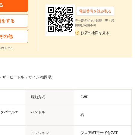
る
電話番号を読み取る
頼をする
※一部ダイヤル回線、IP・光
回線は利用不可
お店の地図を見る
その他
されません
 ザ・ビートル デザイン 福岡県)
駆動方式
2WD
ックパールエ
ハンドル
右
ミッション
フロアMTモード付7AT