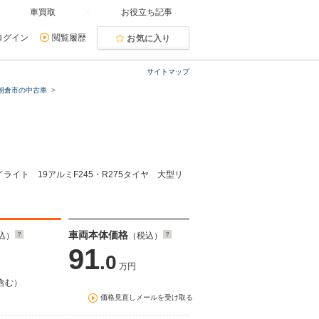
車買取
お役立ち記事
ログイン
閲覧履歴
お気に入り
サイトマップ
朝倉市の中古車
イライト 19アルミF245・R275タイヤ 大型リ
車両本体価格
込）
（税込）
91
.0
万円
含む）
価格見直しメールを受け取る