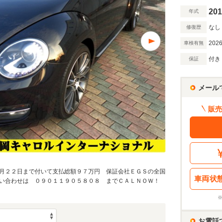
201
年式
なし
修復歴
2026
車検有無
付き
保証
メール
販売
月２２日まで付いて支払総額９７万円 保証会社ＥＧＳの全国
車両状
い合わせは ０９０１１９０５８０８ までＣＡＬＮＯＷ！
お電話