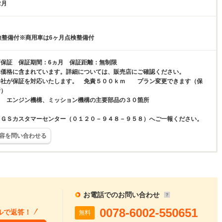
2月
検整備付※商用車は6ヶ月点検整備付
保証 保証期間：6ヵ月 保証距離：無制限
体価格に含まれています。詳細については、販売店にご確認ください。
会社が保証を対応いたします。 免責５００ｋｍ プラン変更できます（保
所）
】 エンジン機構、ミッション機構の主要部品の３０箇所
ＥＧＳカスタマーセンター（０１２０－９４８－９５８）へご一報ください。
容を問い合わせる
お電話でのお問い合わせ
0078-6002-550651
ルで返答！
無料