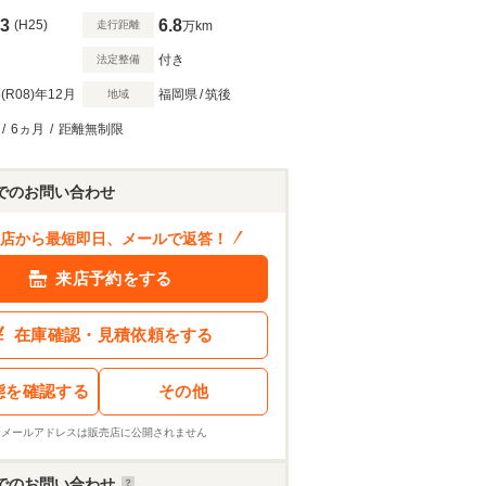
3
6.8
(H25)
走行距離
万km
付き
法定整備
(R08)
年12月
福岡県
/
筑後
地域
/
6ヵ月
/
距離無制限
でのお問い合わせ
店から最短即日、メールで返答！
来店予約をする
在庫確認・見積依頼をする
態を確認する
その他
※メールアドレスは販売店に公開されません
でのお問い合わせ