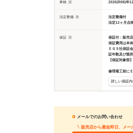
車検
2026(R08)年1
法定整備
法定整備付
法定12ヶ月点
保証
保証付：販売店
保証費用は本
ＥＧＳ社保証
証年数及び箇
【保証対象部
修理着工前に
詳しい保証内
メールでのお問い合わせ
販売店から最短即日、メー