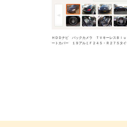
ＨＤＤナビ バックカメラ ＴＶキーレスＢｌｕ
ートカバー １９アルミＦ２４５・Ｒ２７５タイ