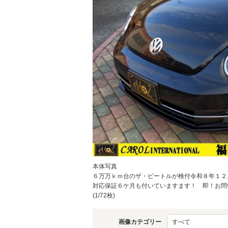
本体写真
６万万ｋｍ台のザ・ビートルが検付令和８年１２
対応保証６ケ月も付いていますます！ 即！お問
(1/72枚)
画像カテゴリー