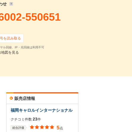
わせ
6002-550651
号を読み取る
ヤル回線、IP・光回線は利用不可
の地図を見る
販売店情報
福岡キャロルインターナショナル
23
クチコミ件数
件
5
総合評価
点