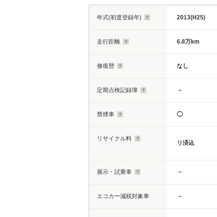
年式(初度登録年)
2013(H25)
走行距離
6.8万km
修復歴
なし
定期点検記録簿
－
禁煙車
◯
リサイクル料
リ済込
展示・試乗車
－
エコカー減税対象車
－