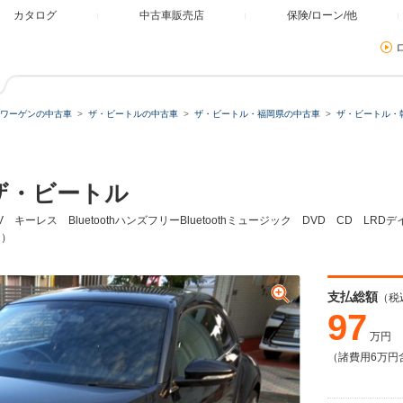
カタログ
中古車販売店
保険/ローン/他
ワーゲンの中古車
ザ・ビートルの中古車
ザ・ビートル・福岡県の中古車
ザ・ビートル・
ザ・ビートル
ーレス BluetoothハンズフリーBluetoothミュージック DVD CD LRDデ
ト）
支払総額
（税
97
万円
（諸費用6万円